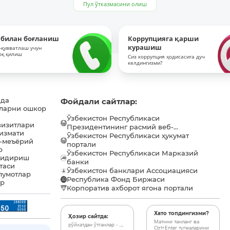
Пул ўтказмасини олиш
 билан боғланиш
Коррупцияга қарши
курашиш
-қувватлаш учун
оқ қилиш
Сиз коррупция ҳодисасига дуч
келдингизми?
ида
Фойдали сайтлар:
ларни ошкор
Ўзбекистон Республикаси
визитлари
Президентининг расмий веб-...
хизмати
Ўзбекистон Республикаси ҳукумат
-меъёрий
портали
р
Ўзбекистон Республикаси Марказий
қидириш
банки
таси
Ўзбекистон банклари Ассоциацияси
лумотлар
Республика Фонд Биржаси
ар
Корпоратив ахборот ягона портали
Хато топдингизми?
Ҳозир сайтда:
Матнни танланг ва
рўйхатдан ўтганлар - ...,
Ctrl+Enter тугмаларини