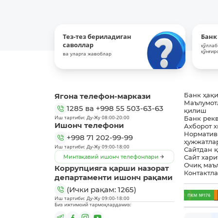
Тез-тез бериладиган
Банк
саволлар
қўллаб
қўнғир
ва уларга жавоблар
Ягона телефон-маркази
Банк ҳақ
Маълумот
1285
ва
+998 55 503-63-63
қилиш
Иш тартиби: Ду-Жу 08:00-20:00
Банк рек
Ишонч телефони
Ахборот 
Норматив
+998 71 202-99-99
ҳужжатла
Иш тартиби: Ду-Жу 09:00-18:00
Сайтдан 
Минтақавий ишонч телефонлари
Сайт хари
Очиқ маъ
Коррупцияга қарши назорат
Контактл
департаменти ишонч рақами
(Ички рақам: 1265)
Иш тартиби: Ду-Жу 09:00-18:00
Биз ижтимоий тармоқлардамиз: