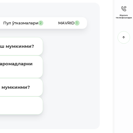
Ишонч
телефонлари
Пул ўтказмалари
MAVRID
2
1
лиш мумкинми?
даромадларни
ш мумкинми?