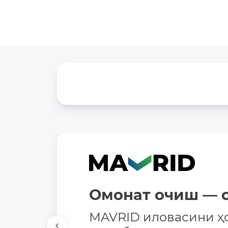
Омонат очиш — о
MAVRID иловасини ҳ