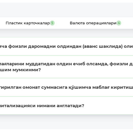
Пластик карточкалар
Валюта операциялари
5
4
ича фоизли даромадни олдиндан (аванс шаклида) о
лағларини муддатидан олдин ечиб олсамда, фоизли 
ишим мумкинми?
ирилган омонат суммасига қўшимча маблағ кирити
питализацияси нимани англатади?