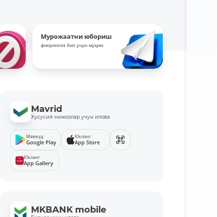
Мурожаатни юбориш
фикрингиз биз учун муҳим
Mavrid
Хусусий мижозлар учун илова
Мавжуд
Юкланг
Google Play
App Store
Юкланг
App Gallery
MKBANK mobile