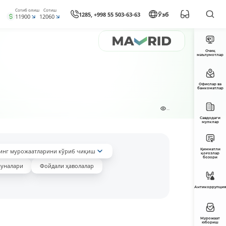
Сотиб олиш
Сотиш
1285, +998 55 503-63-63
Ўзб
11900
12060
Очиқ
маълумотлар
Офислар ва
банкоматлар
...
Савдодаги
мулклар
Қимматли
инг мурожаатларини кўриб чиқиш
қоғозлар
бозори
уналари
Фойдали ҳаволалар
Антикоррупция
Мурожаат
юбориш