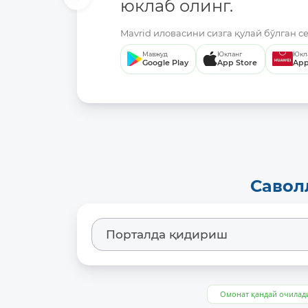
юклаб олинг.
Mavrid иловасини сизга қулай бўлган с
Мавжуд
Юкланг
Юкл
Google Play
App Store
App
Савол
Омонат қандай очилад