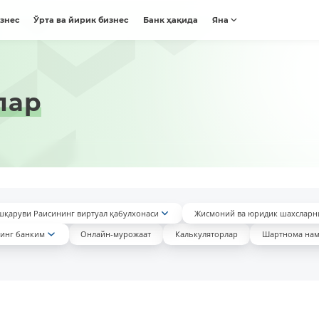
изнес
Ўрта ва йирик бизнес
Банк ҳақида
Яна
лар
шқаруви Раисининг виртуал қабулхонаси
Жисмоний ва юридик шахсларн
инг банким
Онлайн-мурожаат
Калькуляторлар
Шартнома нам