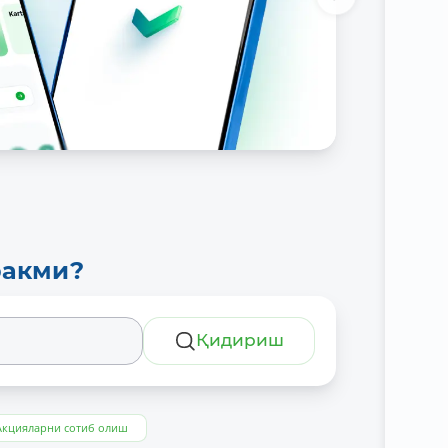
ракми?
Қидириш
Акцияларни сотиб олиш