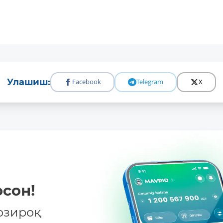
Улашиш:
Facebook
Telegram
X
сон!
озироқ