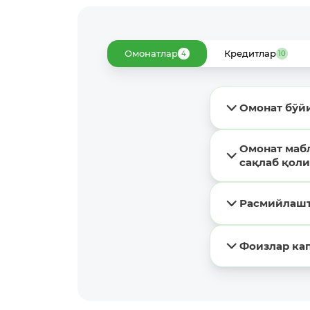
Омонатлар
Кредитлар
4
10
Омонат бўй
Омонат маб
сақлаб қол
Расмийлашт
Фоизлар ка