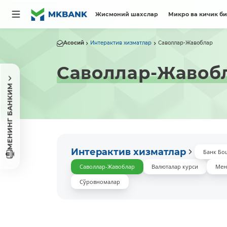
Жисмоний шахслар
Микро ва кичик б
Асосий
Интерактив хизматлар
Саволлар-Жавоблар
Саволлар-Жавоб
МЕНИНГ БАНКИМ
Интерактив хизматлар
Банк Бо
Саволлар-Жавоблар
Валюталар курси
Мен
Сўровномалар