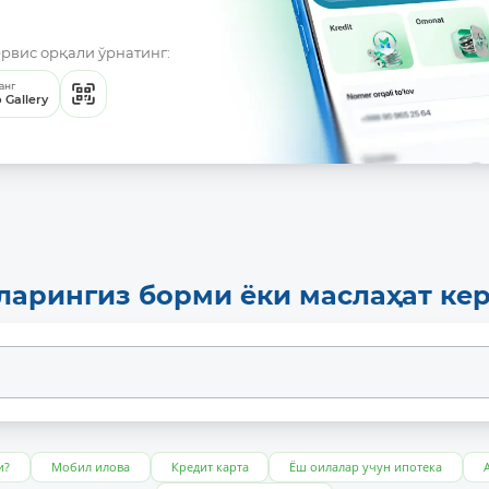
ервис орқали ўрнатинг:
анг
 Gallery
ларингиз борми ёки маслаҳат ке
и?
Мобил илова
Кредит карта
Ёш оилалар учун ипотека