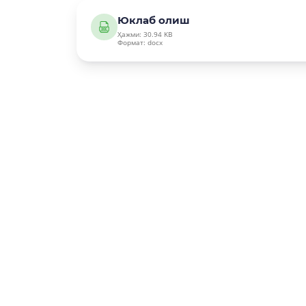
Юклаб олиш
Ҳажми: 30.94 KB
Формат: docx