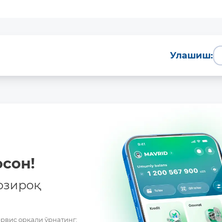
Улашиш:
сон!
озироқ
ервис орқали ўрнатинг: