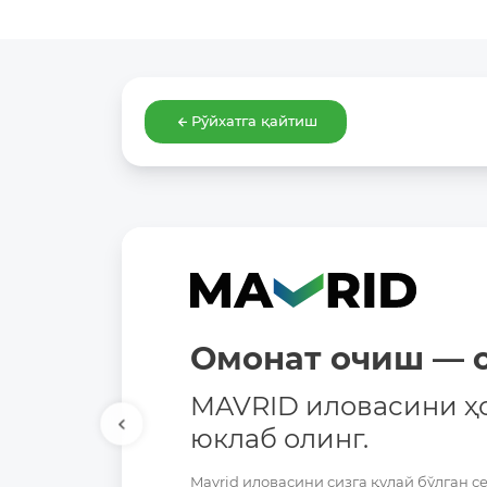
Рўйхатга қайтиш
Омонат очиш — о
MAVRID иловасини ҳ
юклаб олинг.
Mavrid иловасини сизга қулай бўлган с