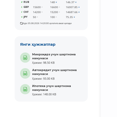
RUB
148
146.37
GBP
15600
16600
16007.85
CHF
14200
15200
14687.66
JPY
50
100
75.35
Курс 05.08.2026 14:20:00 ҳолатига амал қилади
Янги ҳужжатлар
Микроқарз учун шартнома
намунаси
Ҳажми: 98.50 KB
Автокредит учун шартнома
намунаси
Ҳажми: 93.00 KB
Ипотека учун шартнома
намунаси
Ҳажми: 148.00 KB