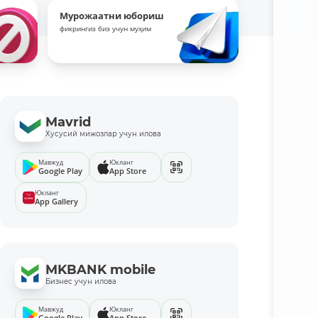
Мурожаатни юбориш
фикрингиз биз учун муҳим
Mavrid
Хусусий мижозлар учун илова
Мавжуд
Юкланг
Google Play
App Store
Юкланг
App Gallery
MKBANK mobile
Бизнес учун илова
Мавжуд
Юкланг
Google Play
App Store