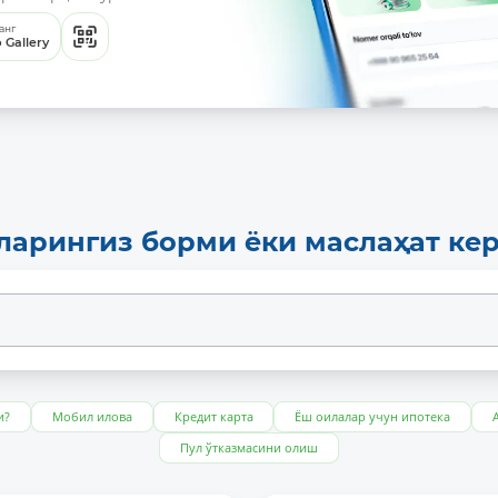
анг
 Gallery
ларингиз борми ёки маслаҳат ке
и?
Мобил илова
Кредит карта
Ёш оилалар учун ипотека
Пул ўтказмасини олиш