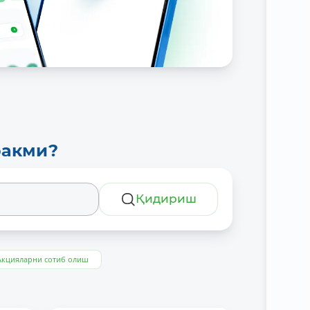
ракми?
Қидириш
Акцияларни сотиб олиш