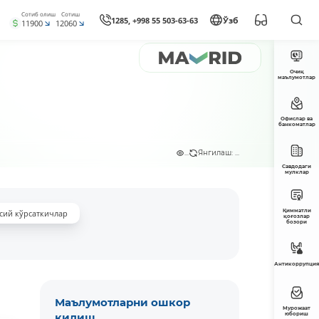
Сотиб олиш
Сотиш
1285, +998 55 503-63-63
Ўзб
11900
12060
Очиқ
маълумотлар
Офислар ва
банкоматлар
...
Янгилаш: ...
Савдодаги
мулклар
Қимматли
сий кўрсаткичлар
қоғозлар
бозори
Антикоррупция
Маълумотларни ошкор
Мурожаат
қилиш
юбориш