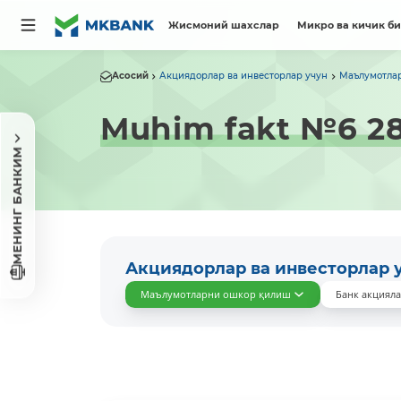
Жисмоний шахслар
Микро ва кичик б
Асосий
Акциядорлар ва инвесторлар учун
Маълумотла
Muhim fakt №6 28
МЕНИНГ БАНКИМ
Акциядорлар ва инвесторлар 
Маълумотларни ошкор қилиш
Банк акциял