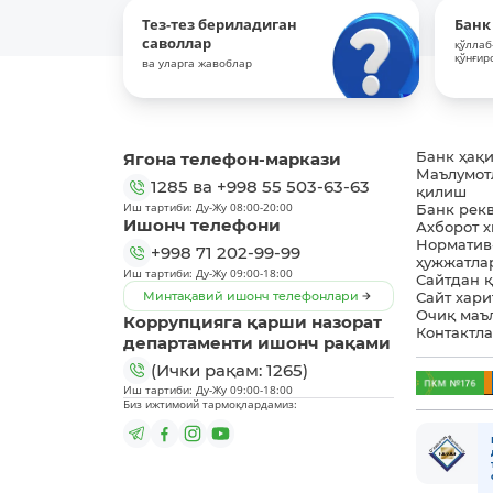
Тез-тез бериладиган
Банк
саволлар
қўллаб
қўнғир
ва уларга жавоблар
Ягона телефон-маркази
Банк ҳақ
Маълумот
1285
ва
+998 55 503-63-63
қилиш
Иш тартиби: Ду-Жу 08:00-20:00
Банк рек
Ишонч телефони
Ахборот 
Норматив
+998 71 202-99-99
ҳужжатла
Иш тартиби: Ду-Жу 09:00-18:00
Сайтдан 
Минтақавий ишонч телефонлари
Сайт хари
Очиқ маъ
Коррупцияга қарши назорат
Контактл
департаменти ишонч рақами
(Ички рақам: 1265)
Иш тартиби: Ду-Жу 09:00-18:00
Биз ижтимоий тармоқлардамиз: