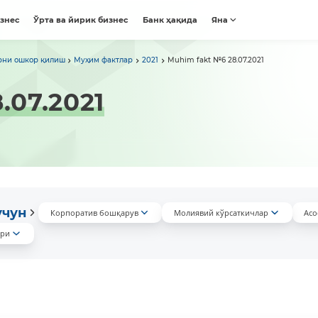
изнес
Ўрта ва йирик бизнес
Банк ҳақида
Яна
рни ошкор қилиш
Муҳим фактлар
2021
Muhim fakt №6 28.07.2021
.07.2021
учун
Корпоратив бошқарув
Молиявий кўрсаткичлар
Асо
ари