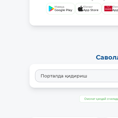
Мавжуд
Юкланг
Юкл
Google Play
App Store
App
Савол
Омонат қандай очилад