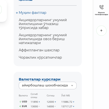
Муҳим фактлар
Ишонч
телефонлари
Акциядорларнинг умумий
йиғилишини ўтказиш
тўғрисида хабар
Акциядорларнинг умумий
йиғилишида овоз бериш
натижалари
Аффилланган шахслар
Чораклик кўрсаткичлар
Валюталар курслари
айирбошлаш шохобчасида
Сотиб
Валюта
Сотиш
Ўзб МБ
олиш
USD
11890
12000
11886.72
EUR
13000
14000
13717.27