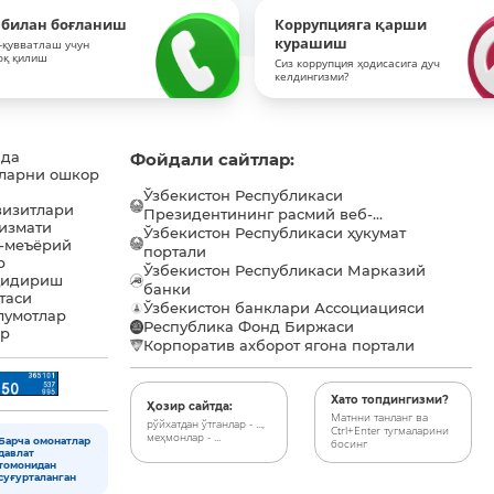
 билан боғланиш
Коррупцияга қарши
курашиш
-қувватлаш учун
оқ қилиш
Сиз коррупция ҳодисасига дуч
келдингизми?
ида
Фойдали сайтлар:
ларни ошкор
Ўзбекистон Республикаси
визитлари
Президентининг расмий веб-...
хизмати
Ўзбекистон Республикаси ҳукумат
-меъёрий
портали
р
Ўзбекистон Республикаси Марказий
қидириш
банки
таси
Ўзбекистон банклари Ассоциацияси
лумотлар
Республика Фонд Биржаси
ар
Корпоратив ахборот ягона портали
Хато топдингизми?
Ҳозир сайтда:
Матнни танланг ва
рўйхатдан ўтганлар - ...,
Ctrl+Enter тугмаларини
меҳмонлар - ...
Барча омонатлар
босинг
давлат
томонидан
суғурталанган