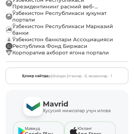
Президентининг расмий веб-...
Ўзбекистон Республикаси ҳукумат
портали
Ўзбекистон Республикаси Марказий
банки
Ўзбекистон банклари Ассоциацияси
Республика Фонд Биржаси
Корпоратив ахборот ягона портали
рўйхатдан ўтганлар - 0,
меҳмонлар - 1
Ҳозир сайтда:
Mavrid
Хусусий мижозлар учун илова
Мавжуд
Юкланг
Google Play
App Store