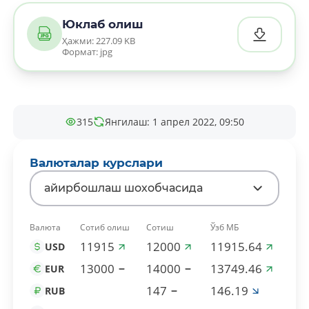
Юклаб олиш
Ҳажми: 227.09 KB
Формат: jpg
315
Янгилаш: 1 апрел 2022, 09:50
Валюталар курслари
айирбошлаш шохобчасида
Валюта
Сотиб олиш
Сотиш
Ўзб МБ
11915
12000
11915.64
USD
13000
14000
13749.46
EUR
147
146.19
RUB