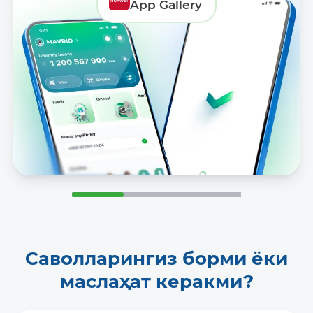
App Gallery
Саволларингиз борми ёки
маслаҳат керакми?