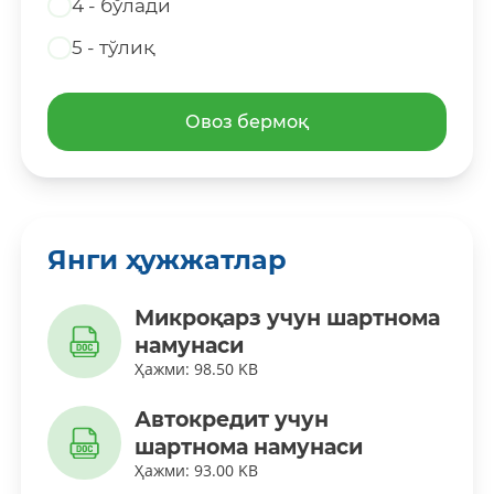
4 - бўлади
5 - тўлиқ
Овоз бермоқ
Янги ҳужжатлар
Микроқарз учун шартнома
намунаси
Ҳажми: 98.50 KB
Автокредит учун
шартнома намунаси
Ҳажми: 93.00 KB