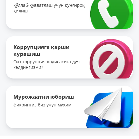
қўллаб-қувватлаш учун қўнғироқ
қилиш
Коррупцияга қарши
курашиш
Сиз коррупция ҳодисасига дуч
келдингизми?
Мурожаатни юбориш
фикрингиз биз учун муҳим