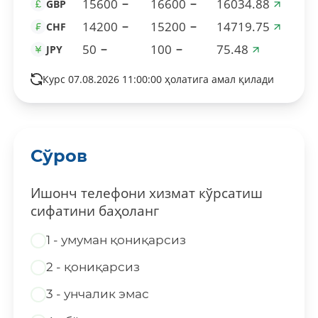
15600
16600
16034.88
GBP
14200
15200
14719.75
CHF
50
100
75.48
JPY
Курс 07.08.2026 11:00:00 ҳолатига амал қилади
Сўров
Ишонч телефони хизмат кўрсатиш
сифатини баҳоланг
1 - умуман қониқарсиз
2 - қониқарсиз
3 - унчалик эмас