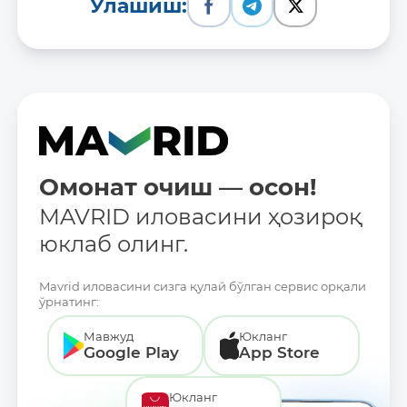
Улашиш:
Омонат очиш — осон!
MAVRID иловасини ҳозироқ
юклаб олинг.
Mavrid иловасини сизга қулай бўлган сервис орқали
ўрнатинг:
Мавжуд
Юкланг
Google Play
App Store
Юкланг