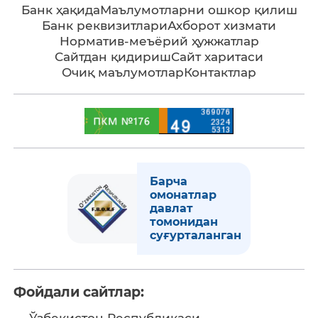
Банк ҳақида
Маълумотларни ошкор қилиш
Банк реквизитлари
Ахборот хизмати
Норматив-меъёрий ҳужжатлар
Сайтдан қидириш
Сайт харитаси
Очиқ маълумотлар
Контактлар
Барча
омонатлар
давлат
томонидан
суғурталанган
Фойдали сайтлар:
Ўзбекистон Республикаси