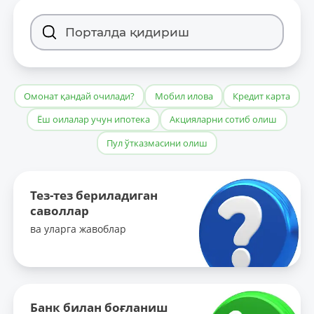
Омонат қандай очилади?
Мобил илова
Кредит карта
Ёш оилалар учун ипотека
Акцияларни сотиб олиш
Пул ўтказмасини олиш
Тез-тез бериладиган
саволлар
ва уларга жавоблар
Банк билан боғланиш