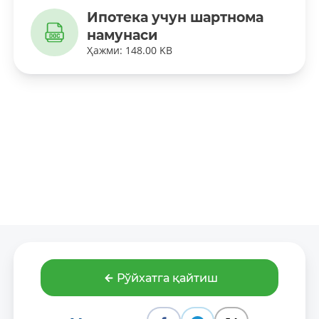
Ипотека учун шартнома
намунаси
Ҳажми: 148.00 KB
Рўйхатга қайтиш