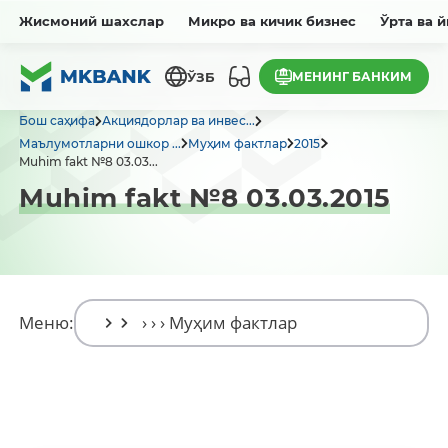
Жисмоний шахслар
Микро ва кичик бизнес
Ўрта ва 
МЕНИНГ БАНКИМ
ЎЗБ
Бош саҳифа
Акциядорлар ва инвес...
Маълумотларни ошкор ...
Муҳим фактлар
2015
Muhim fakt №8 03.03...
Muhim fakt №8 03.03.2015
Меню: