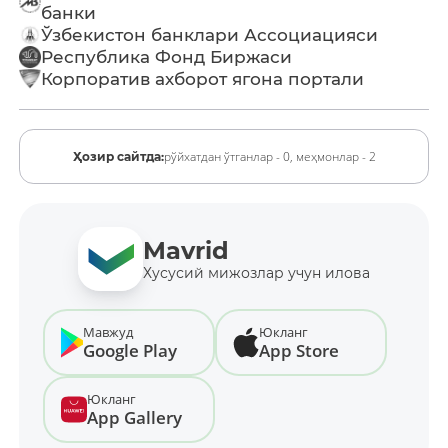
банки
Ўзбекистон банклари Ассоциацияси
Республика Фонд Биржаси
Корпоратив ахборот ягона портали
рўйхатдан ўтганлар - 0,
меҳмонлар - 2
Ҳозир сайтда:
Mavrid
Хусусий мижозлар учун илова
Мавжуд
Юкланг
Google Play
App Store
Юкланг
App Gallery