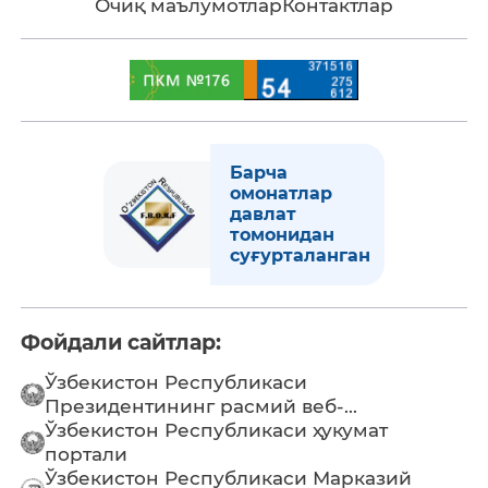
Очиқ маълумотлар
Контактлар
Барча
омонатлар
давлат
томонидан
суғурталанган
Фойдали сайтлар:
Ўзбекистон Республикаси
Президентининг расмий веб-...
Ўзбекистон Республикаси ҳукумат
портали
Ўзбекистон Республикаси Марказий