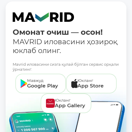
Омонат очиш — осон!
MAVRID иловасини ҳозироқ
юклаб олинг.
Mavrid иловасини сизга қулай бўлган сервис орқали
ўрнатинг:
Мавжуд
Юкланг
Google Play
App Store
Юкланг
App Gallery