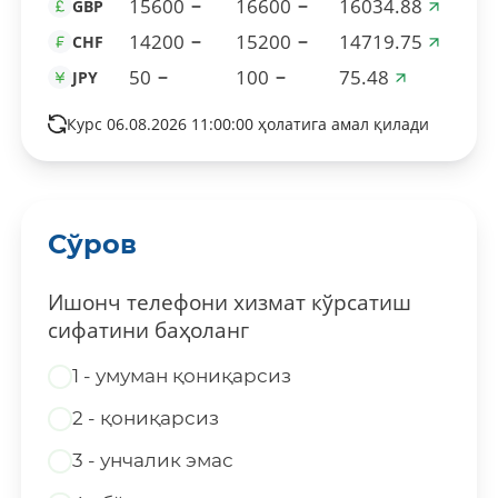
15600
16600
16034.88
GBP
14200
15200
14719.75
CHF
50
100
75.48
JPY
Курс 06.08.2026 11:00:00 ҳолатига амал қилади
Сўров
Ишонч телефони хизмат кўрсатиш
сифатини баҳоланг
1 - умуман қониқарсиз
2 - қониқарсиз
3 - унчалик эмас