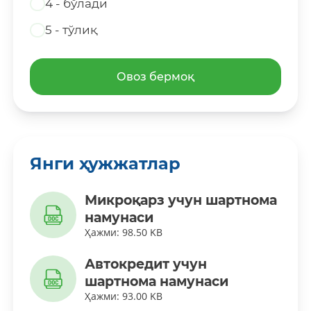
4 - бўлади
5 - тўлиқ
Овоз бермоқ
Янги ҳужжатлар
Микроқарз учун шартнома
намунаси
Ҳажми: 98.50 KB
Автокредит учун
шартнома намунаси
Ҳажми: 93.00 KB