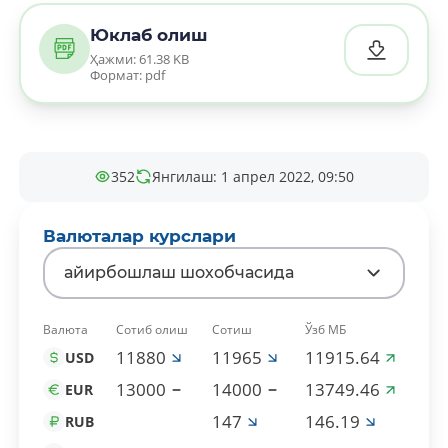
Юклаб олиш
Ҳажми: 61.38 KB
Формат: pdf
352
Янгилаш: 1 апрел 2022, 09:50
Валюталар курслари
айирбошлаш шохобчасида
Валюта
Сотиб олиш
Сотиш
Ўзб МБ
11880
11965
11915.64
USD
13000
14000
13749.46
EUR
147
146.19
RUB