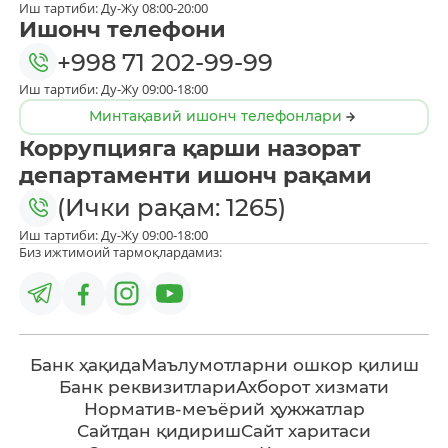
Иш тартиби: Ду-Жу 08:00-20:00
Ишонч телефони
+998 71 202-99-99
Иш тартиби: Ду-Жу 09:00-18:00
Минтақавий ишонч телефонлари
Коррупцияга қарши назорат
департаменти ишонч рақами
(Ички рақам: 1265)
Иш тартиби: Ду-Жу 09:00-18:00
Биз ижтимоий тармоқлардамиз:
Банк ҳақида
Маълумотларни ошкор қилиш
Банк реквизитлари
Ахборот хизмати
Норматив-меъёрий ҳужжатлар
Сайтдан қидириш
Сайт харитаси