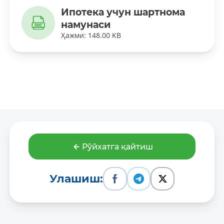
Ипотека учун шартнома
намунаси
Ҳажми: 148.00 KB
Рўйхатга қайтиш
Улашиш: