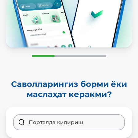
Саволларингиз борми ёки
маслаҳат керакми?