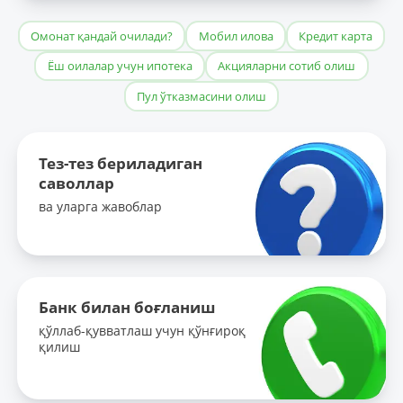
Омонат қандай очилади?
Мобил илова
Кредит карта
Ёш оилалар учун ипотека
Акцияларни сотиб олиш
Пул ўтказмасини олиш
Тез-тез бериладиган
саволлар
ва уларга жавоблар
Банк билан боғланиш
қўллаб-қувватлаш учун қўнғироқ
қилиш