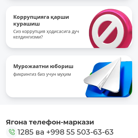
Коррупцияга қарши
курашиш
Сиз коррупция ҳодисасига дуч
келдингизми?
Мурожаатни юбориш
фикрингиз биз учун муҳим
Ягона телефон-маркази
1285
ва
+998 55 503-63-63