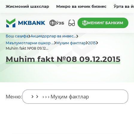
Жисмоний шахслар
Микро ва кичик бизнес
Ўрта ва 
МЕНИНГ БАНКИМ
ЎЗБ
Бош саҳифа
Акциядорлар ва инвес...
Маълумотларни ошкор ...
Муҳим фактлар
2015
Muhim fakt №08 09.12...
Muhim fakt №08 09.12.2015
Меню: