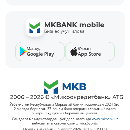
MKBANK mobile
Бизнес учун илова
Мавжуд
Юкланг
Google Play
App Store
_2006 – 2026 © «Микрокредитбанк» АТБ
Ўзбекистон Республикаси Марказий банки томонидан 2024 йил
2 мартда берилган 37-сонли банк операцияларини амалга
ошириш ҳуқуқини берувчи лицензия.
Сайтдаги маълумотлардан фойдаланилганда
www.mkbank.uz
веб-сайтига ҳавола қилиш мажбурий.
Охирги янгиланиш: 9 август 2026, 07:16 (GMT+5)