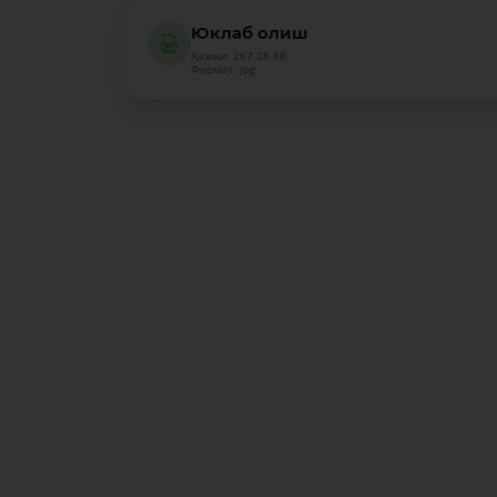
Юклаб олиш
Ҳажми: 267.28 KB
Формат: jpg