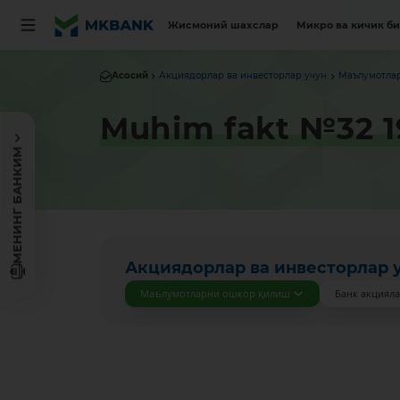
Жисмоний шахслар
Микро ва кичик б
Асосий
Акциядорлар ва инвесторлар учун
Маълумотла
Muhim fakt №32 1
МЕНИНГ БАНКИМ
Акциядорлар ва инвесторлар 
Маълумотларни ошкор қилиш
Банк акциял