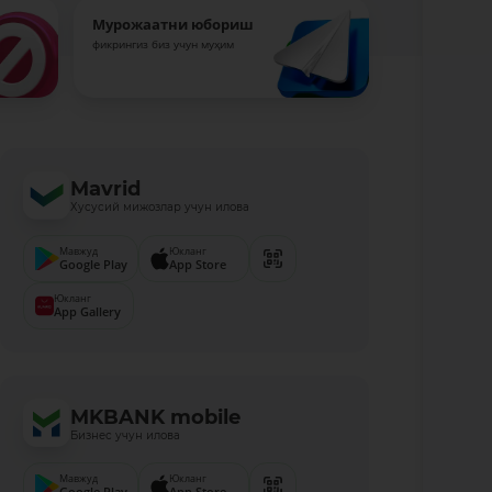
Мурожаатни юбориш
фикрингиз биз учун муҳим
Mavrid
Хусусий мижозлар учун илова
Мавжуд
Юкланг
Google Play
App Store
Юкланг
App Gallery
MKBANK mobile
Бизнес учун илова
Мавжуд
Юкланг
Google Play
App Store