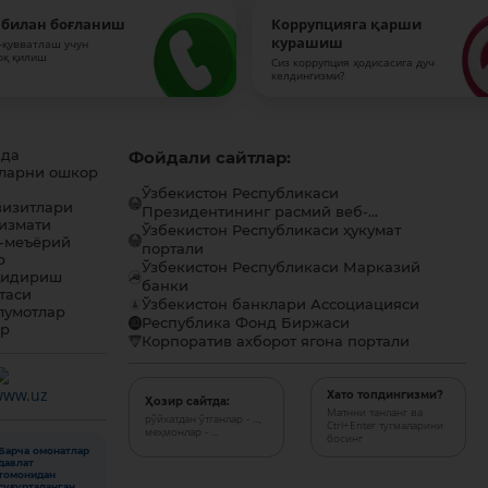
 билан боғланиш
Коррупцияга қарши
курашиш
-қувватлаш учун
оқ қилиш
Сиз коррупция ҳодисасига дуч
келдингизми?
ида
Фойдали сайтлар:
ларни ошкор
Ўзбекистон Республикаси
визитлари
Президентининг расмий веб-...
хизмати
Ўзбекистон Республикаси ҳукумат
-меъёрий
портали
р
Ўзбекистон Республикаси Марказий
қидириш
банки
таси
Ўзбекистон банклари Ассоциацияси
лумотлар
Республика Фонд Биржаси
ар
Корпоратив ахборот ягона портали
Хато топдингизми?
Ҳозир сайтда:
Матнни танланг ва
рўйхатдан ўтганлар - ...,
Ctrl+Enter тугмаларини
меҳмонлар - ...
босинг
Барча омонатлар
давлат
томонидан
суғурталанган