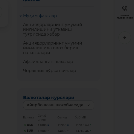
Муҳим фактлар
Ишонч
телефонлари
Акциядорларнинг умумий
йиғилишини ўтказиш
тўғрисида хабар
Акциядорларнинг умумий
йиғилишида овоз бериш
натижалари
Аффилланган шахслар
Чораклик кўрсаткичлар
Валюталар курслари
айирбошлаш шохобчасида
Сотиб
Валюта
Сотиш
Ўзб МБ
олиш
USD
11880
11965
11915.64
EUR
13000
14000
13749.46