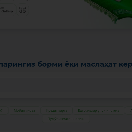
анг
 Gallery
ларингиз борми ёки маслаҳат ке
и?
Мобил илова
Кредит карта
Ёш оилалар учун ипотека
Пул ўтказмасини олиш