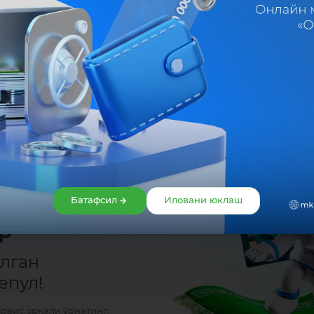
Улашиш:
Батафсил
Иловани юклаш
р
ўлган
епул!
ервис орқали ўрнатинг: