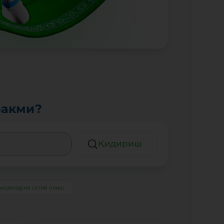
ракми?
Қидириш
Акцияларни сотиб олиш