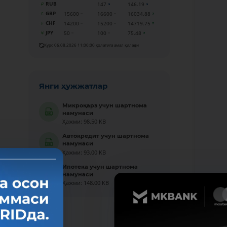
RUB
147
146.19
GBP
15600
16600
16034.88
CHF
14200
15200
14719.75
JPY
50
100
75.48
Курс 06.08.2026 11:00:00 ҳолатига амал қилади
Янги ҳужжатлар
Микроқарз учун шартнома
намунаси
Ҳажми: 98.50 KB
Автокредит учун шартнома
намунаси
Ҳажми: 93.00 KB
Ипотека учун шартнома
намунаси
Ҳажми: 148.00 KB