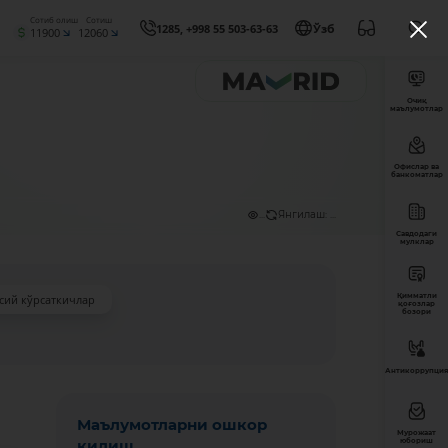
Сотиб олиш
Сотиш
1285, +998 55 503-63-63
Ўзб
11900
12060
Очиқ
маълумотлар
Офислар ва
банкоматлар
...
Янгилаш: ...
Савдодаги
мулклар
Қимматли
сий кўрсаткичлар
қоғозлар
бозори
Антикоррупция
Маълумотларни ошкор
Мурожаат
қилиш
юбориш