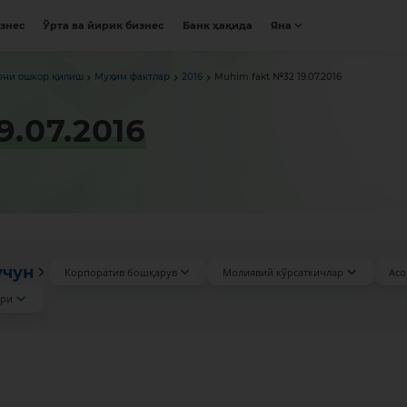
изнес
Ўрта ва йирик бизнес
Банк ҳақида
Яна
рни ошкор қилиш
Муҳим фактлар
2016
Muhim fakt №32 19.07.2016
9.07.2016
учун
Корпоратив бошқарув
Молиявий кўрсаткичлар
Асо
ари