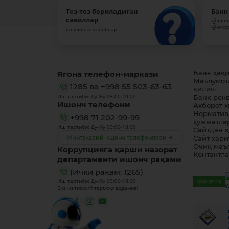
Тез-тез бериладиган
Банк
саволлар
қўллаб
қўнғир
ва уларга жавоблар
Ягона телефон-маркази
Банк ҳақ
Маълумот
1285
ва
+998 55 503-63-63
қилиш
Иш тартиби: Ду-Жу 08:00-20:00
Банк рек
Ишонч телефони
Ахборот 
Норматив
+998 71 202-99-99
ҳужжатла
Иш тартиби: Ду-Жу 09:00-18:00
Сайтдан 
Минтақавий ишонч телефонлари
Сайт хари
Очиқ маъ
Коррупцияга қарши назорат
Контактл
департаменти ишонч рақами
(Ички рақам: 1265)
Иш тартиби: Ду-Жу 09:00-18:00
Биз ижтимоий тармоқлардамиз: