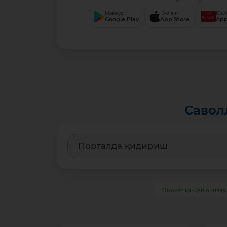
Мавжуд
Юкланг
Юкл
Google Play
App Store
App
Савол
Омонат қандай очилад