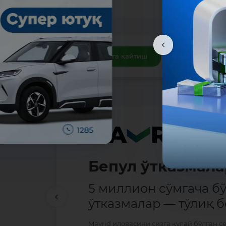
Рўйхатга қайтиш
Бепул ўтказмала
5 миллион сўмгача б
ўтказмалар — тўлиқ б
Mavrid иловасини сизга қулай бўлган с