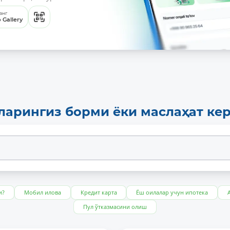
анг
 Gallery
ларингиз борми ёки маслаҳат ке
и?
Мобил илова
Кредит карта
Ёш оилалар учун ипотека
Пул ўтказмасини олиш