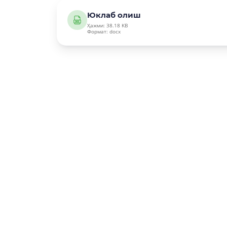
Юклаб олиш
Ҳажми: 38.18 KB
Формат: docx