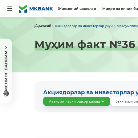
Жисмоний шахслар
Микро ва кичик б
Асосий
Акциядорлар ва инвесторлар учун
Маълумотла
Муҳим факт №36 1
МЕНИНГ БАНКИМ
Акциядорлар ва инвесторлар 
Маълумотларни ошкор қилиш
Банк акциял