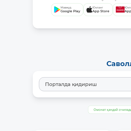
Мавжуд
Юкланг
Юкл
Google Play
App Store
App
Савол
Омонат қандай очилад