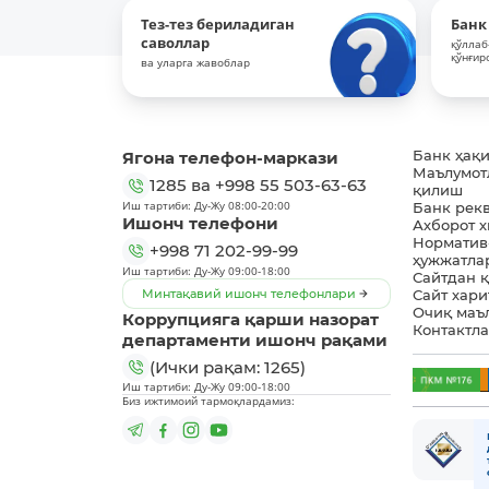
Тез-тез бериладиган
Банк
саволлар
қўллаб
қўнғир
ва уларга жавоблар
Ягона телефон-маркази
Банк ҳақ
Маълумот
1285
ва
+998 55 503-63-63
қилиш
Иш тартиби: Ду-Жу 08:00-20:00
Банк рек
Ишонч телефони
Ахборот 
Норматив
+998 71 202-99-99
ҳужжатла
Иш тартиби: Ду-Жу 09:00-18:00
Сайтдан 
Минтақавий ишонч телефонлари
Сайт хари
Очиқ маъ
Коррупцияга қарши назорат
Контактл
департаменти ишонч рақами
(Ички рақам: 1265)
Иш тартиби: Ду-Жу 09:00-18:00
Биз ижтимоий тармоқлардамиз: