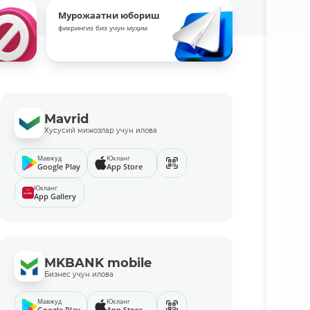
Мурожаатни юбориш
фикрингиз биз учун муҳим
Mavrid
Хусусий мижозлар учун илова
Мавжуд
Юкланг
Google Play
App Store
Юкланг
App Gallery
MKBANK mobile
Бизнес учун илова
Мавжуд
Юкланг
Google Play
App Store