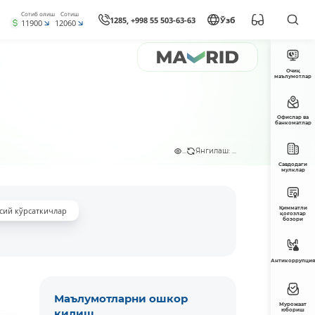
Сотиб олиш
Сотиш
1285, +998 55 503-63-63
Ўзб
11900
12060
Очиқ
маълумотлар
Офислар ва
банкоматлар
...
Янгилаш: ...
Савдодаги
мулклар
Қимматли
сий кўрсаткичлар
қоғозлар
бозори
Антикоррупция
Маълумотларни ошкор
Мурожаат
қилиш
юбориш