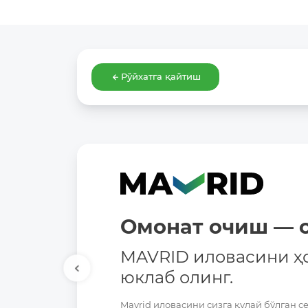
Рўйхатга қайтиш
Омонат очиш — о
MAVRID иловасини ҳ
юклаб олинг.
Mavrid иловасини сизга қулай бўлган с