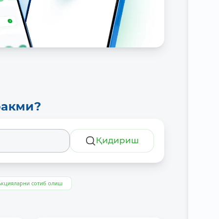
ракми?
Қидириш
Акцияларни сотиб олиш