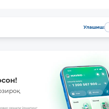
Улашиш:
сон!
озироқ
ервис орқали ўрнатинг: