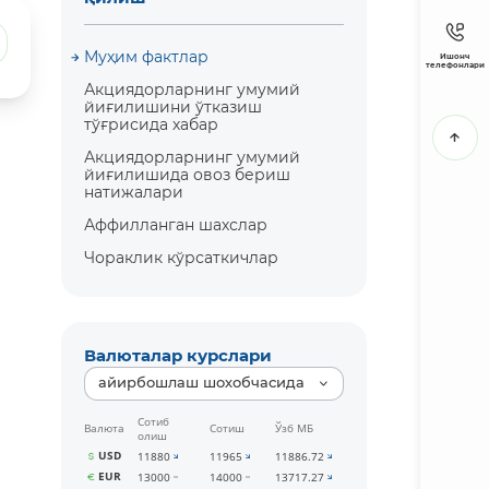
Муҳим фактлар
Ишонч
телефонлари
Акциядорларнинг умумий
йиғилишини ўтказиш
тўғрисида хабар
Акциядорларнинг умумий
йиғилишида овоз бериш
натижалари
Аффилланган шахслар
Чораклик кўрсаткичлар
Валюталар курслари
айирбошлаш шохобчасида
Сотиб
Валюта
Сотиш
Ўзб МБ
олиш
USD
11880
11965
11886.72
EUR
13000
14000
13717.27