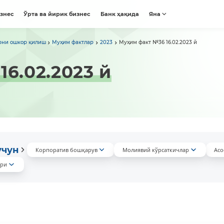
изнес
Ўрта ва йирик бизнес
Банк ҳақида
Яна
рни ошкор қилиш
Муҳим фактлар
2023
Муҳим факт №36 16.02.2023 й
6.02.2023 й
учун
Корпоратив бошқарув
Молиявий кўрсаткичлар
Асо
ари