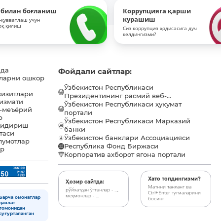
 билан боғланиш
Коррупцияга қарши
курашиш
-қувватлаш учун
оқ қилиш
Сиз коррупция ҳодисасига дуч
келдингизми?
ида
Фойдали сайтлар:
ларни ошкор
Ўзбекистон Республикаси
визитлари
Президентининг расмий веб-...
хизмати
Ўзбекистон Республикаси ҳукумат
-меъёрий
портали
р
Ўзбекистон Республикаси Марказий
қидириш
банки
таси
Ўзбекистон банклари Ассоциацияси
лумотлар
Республика Фонд Биржаси
ар
Корпоратив ахборот ягона портали
Хато топдингизми?
Ҳозир сайтда:
Матнни танланг ва
рўйхатдан ўтганлар - ...,
Ctrl+Enter тугмаларини
меҳмонлар - ...
Барча омонатлар
босинг
давлат
томонидан
суғурталанган