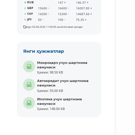
RUB
147
146.37
GBP
15600
16600
16007.85
CHF
14200
15200
14687.66
JPY
50
100
75.35
Курс 06.08.2026 11:00:00 ҳолатига амал қилади
Янги ҳужжатлар
Микроқарз учун шартнома
намунаси
Ҳажми: 98.50 KB
Автокредит учун шартнома
намунаси
Ҳажми: 93.00 KB
Ипотека учун шартнома
намунаси
Ҳажми: 148.00 KB