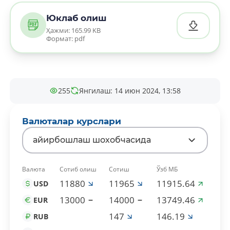
Юклаб олиш
Ҳажми: 165.99 KB
Формат: pdf
255
Янгилаш: 14 июн 2024, 13:58
Валюталар курслари
айирбошлаш шохобчасида
Валюта
Сотиб олиш
Сотиш
Ўзб МБ
11880
11965
11915.64
USD
13000
14000
13749.46
EUR
147
146.19
RUB