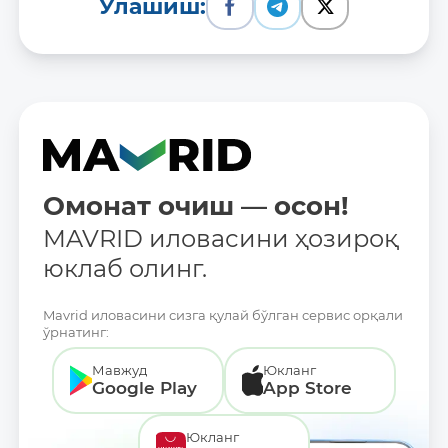
Улашиш:
Омонат очиш — осон!
MAVRID иловасини ҳозироқ
юклаб олинг.
Mavrid иловасини сизга қулай бўлган сервис орқали
ўрнатинг:
Мавжуд
Юкланг
Google Play
App Store
Юкланг