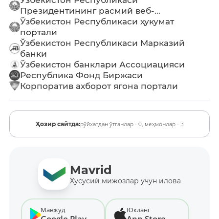
Президентининг расмий веб-...
Ўзбекистон Республикаси ҳукумат
портали
Ўзбекистон Республикаси Марказий
банки
Ўзбекистон банклари Ассоциацияси
Республика Фонд Биржаси
Корпоратив ахборот ягона портали
рўйхатдан ўтганлар - 0,
меҳмонлар - 3
Ҳозир сайтда:
Mavrid
Хусусий мижозлар учун илова
Мавжуд
Юкланг
Google Play
App Store