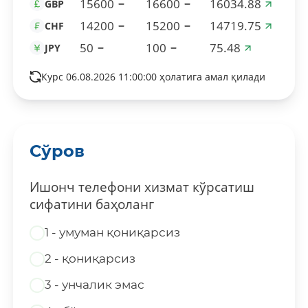
15600
16600
16034.88
GBP
14200
15200
14719.75
CHF
50
100
75.48
JPY
Курс 06.08.2026 11:00:00 ҳолатига амал қилади
Сўров
Ишонч телефони хизмат кўрсатиш
сифатини баҳоланг
1 - умуман қониқарсиз
2 - қониқарсиз
3 - унчалик эмас