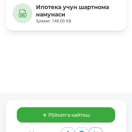
Ипотека учун шартнома
намунаси
Ҳажми: 148.00 KB
Рўйхатга қайтиш