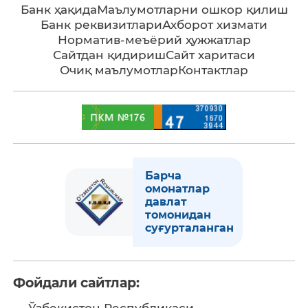
Банк ҳақида
Маълумотларни ошкор қилиш
Банк реквизитлари
Ахборот хизмати
Норматив-меъёрий ҳужжатлар
Сайтдан қидириш
Сайт харитаси
Очиқ маълумотлар
Контактлар
Барча
омонатлар
давлат
томонидан
суғурталанган
Фойдали сайтлар:
Ўзбекистон Республикаси