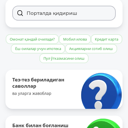
Омонат қандай очилади?
Мобил илова
Кредит карта
Ёш оилалар учун ипотека
Акцияларни сотиб олиш
Пул ўтказмасини олиш
Тез-тез бериладиган
саволлар
ва уларга жавоблар
Банк билан боғланиш