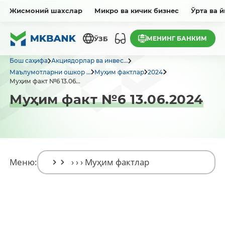
Жисмоний шахслар
Микро ва кичик бизнес
Ўрта ва 
МЕНИНГ БАНКИМ
ЎЗБ
Бош саҳифа
Акциядорлар ва инвес...
Маълумотларни ошкор ...
Муҳим фактлар
2024
Муҳим факт №6 13.06...
Муҳим факт №6 13.06.2024
Меню: