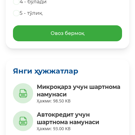
4 - бўлади
5 - тўлиқ
Овоз бермоқ
Янги ҳужжатлар
Микроқарз учун шартнома
намунаси
Ҳажми: 98.50 KB
Автокредит учун
шартнома намунаси
Ҳажми: 93.00 KB