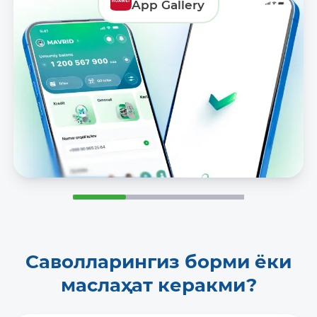
App Gallery
Саволларингиз борми ёки
маслаҳат керакми?