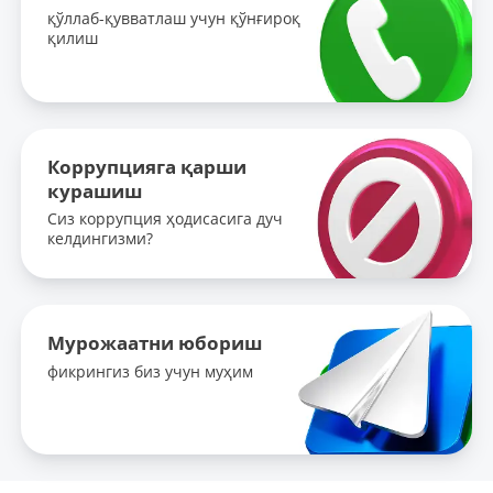
қўллаб-қувватлаш учун қўнғироқ
қилиш
Коррупцияга қарши
курашиш
Сиз коррупция ҳодисасига дуч
келдингизми?
Мурожаатни юбориш
фикрингиз биз учун муҳим