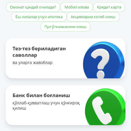
Омонат қандай очилади?
Мобил илова
Кредит карта
Ёш оилалар учун ипотека
Акцияларни сотиб олиш
Пул ўтказмасини олиш
Тез-тез бериладиган
саволлар
ва уларга жавоблар
Банк билан боғланиш
қўллаб-қувватлаш учун қўнғироқ
қилиш