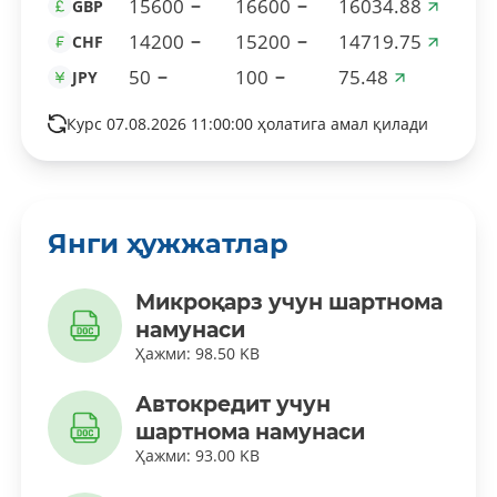
15600
16600
16034.88
GBP
14200
15200
14719.75
CHF
50
100
75.48
JPY
Курс 07.08.2026 11:00:00 ҳолатига амал қилади
Янги ҳужжатлар
Микроқарз учун шартнома
намунаси
Ҳажми: 98.50 KB
Автокредит учун
шартнома намунаси
Ҳажми: 93.00 KB