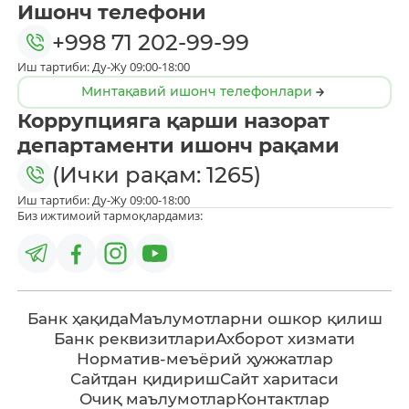
Ишонч телефони
+998 71 202-99-99
Иш тартиби: Ду-Жу 09:00-18:00
Минтақавий ишонч телефонлари
Коррупцияга қарши назорат
департаменти ишонч рақами
(Ички рақам: 1265)
Иш тартиби: Ду-Жу 09:00-18:00
Биз ижтимоий тармоқлардамиз:
Банк ҳақида
Маълумотларни ошкор қилиш
Банк реквизитлари
Ахборот хизмати
Норматив-меъёрий ҳужжатлар
Сайтдан қидириш
Сайт харитаси
Очиқ маълумотлар
Контактлар