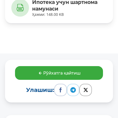
Ипотека учун шартнома
намунаси
Ҳажми: 148.00 KB
Рўйхатга қайтиш
Улашиш: