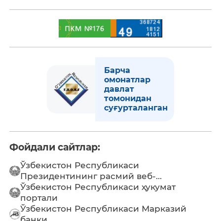
Барча
омонатлар
давлат
томонидан
суғурталанган
Фойдали сайтлар:
Ўзбекистон Республикаси
Президентининг расмий веб-...
Ўзбекистон Республикаси ҳукумат
портали
Ўзбекистон Республикаси Марказий
банки