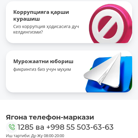
Коррупцияга қарши
курашиш
Сиз коррупция ҳодисасига дуч
келдингизми?
Мурожаатни юбориш
фикрингиз биз учун муҳим
Ягона телефон-маркази
1285
ва
+998 55 503-63-63
Иш тартиби: Ду-Жу 08:00-20:00