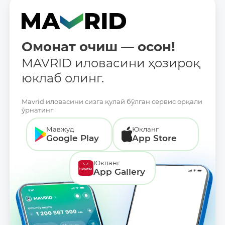
Омонат очиш — осон!
MAVRID иловасини ҳозироқ
юклаб олинг.
Mavrid иловасини сизга қулай бўлган сервис орқали
ўрнатинг:
Мавжуд
Юкланг
Google Play
App Store
Юкланг
App Gallery