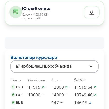
Юклаб олиш
Ҳажми: 163.19 KB
Формат: pdf
Валюталар курслари
айирбошлаш шохобчасида
Валюта
Сотиб олиш
Сотиш
Ўзб МБ
11915
12000
11915.64
USD
13000
14000
13749.46
EUR
147
146.19
RUB