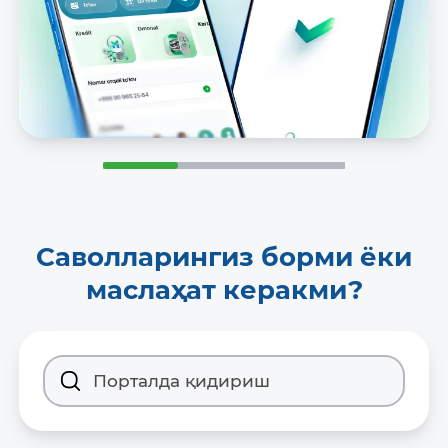
Саволларингиз борми ёки
маслаҳат керакми?