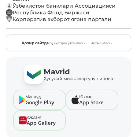
Ўзбекистон банклари Ассоциацияси
Республика Фонд Биржаси
Корпоратив ахборот ягона портали
рўйхатдан ўтганлар - ...,
меҳмонлар - ...
Ҳозир сайтда:
Mavrid
Хусусий мижозлар учун илова
Мавжуд
Юкланг
Google Play
App Store
Юкланг
App Gallery