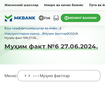
Жисмоний шахслар
Микро ва кичик бизнес
Ўрта ва 
МЕНИНГ БАНКИМ
ЎЗБ
Бош саҳифа
Акциядорлар ва инвес...
Маълумотларни ошкор ...
Муҳим фактлар
2024
Муҳим факт №6 27.06...
Муҳим факт №6 27.06.2024.
Меню: