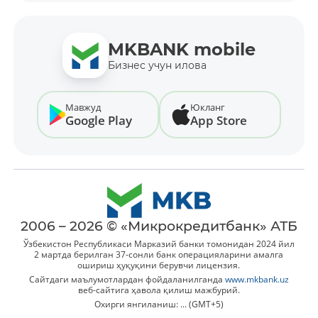
MKBANK mobile
Бизнес учун илова
Мавжуд
Юкланг
Google Play
App Store
2006 – 2026 © «Микрокредитбанк» АТБ
Ўзбекистон Республикаси Марказий банки томонидан 2024 йил
2 мартда берилган 37-сонли банк операцияларини амалга
ошириш ҳуқуқини берувчи лицензия.
Сайтдаги маълумотлардан фойдаланилганда
www.mkbank.uz
веб-сайтига ҳавола қилиш мажбурий.
Охирги янгиланиш: ... (GMT+5)