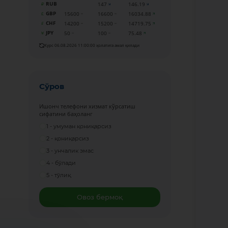
RUB
147
146.19
GBP
15600
16600
16034.88
CHF
14200
15200
14719.75
JPY
50
100
75.48
Курс 06.08.2026 11:00:00 ҳолатига амал қилади
Сўров
Ишонч телефони хизмат кўрсатиш
сифатини баҳоланг
1 - умуман қониқарсиз
2 - қониқарсиз
3 - унчалик эмас
4 - бўлади
5 - тўлиқ
Овоз бермоқ