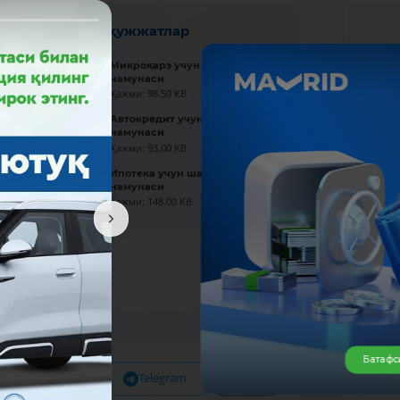
Янги ҳужжатлар
Микроқарз учун шартнома
намунаси
Ҳажми: 98.50 KB
Автокредит учун шартнома
намунаси
Ҳажми: 93.00 KB
Ипотека учун шартнома
намунаси
Ҳажми: 148.00 KB
Батафс
Facebook
Telegram
X