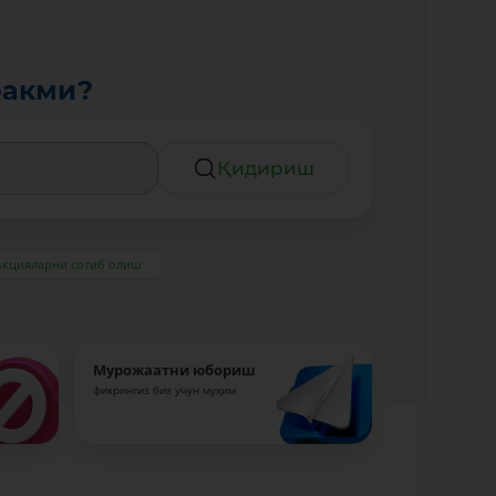
ракми?
Қидириш
Акцияларни сотиб олиш
Мурожаатни юбориш
фикрингиз биз учун муҳим