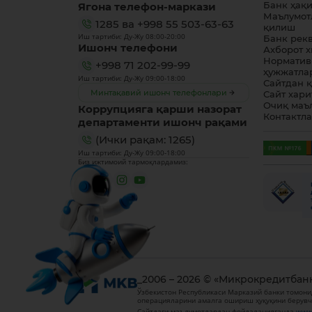
Ягона телефон-маркази
Банк ҳақ
Маълумот
1285
ва
+998 55 503-63-63
қилиш
Иш тартиби: Ду-Жу 08:00-20:00
Банк рек
Ишонч телефони
Ахборот 
Норматив
+998 71 202-99-99
ҳужжатла
Иш тартиби: Ду-Жу 09:00-18:00
Сайтдан 
Минтақавий ишонч телефонлари
Сайт хари
Очиқ маъ
Коррупцияга қарши назорат
Контактл
департаменти ишонч рақами
(Ички рақам: 1265)
Иш тартиби: Ду-Жу 09:00-18:00
Биз ижтимоий тармоқлардамиз:
_2006 – 2026 © «Микрокредитбан
Ўзбекистон Республикаси Марказий банки томони
операцияларини амалга ошириш ҳуқуқини берувч
Сайтдаги маълумотлардан фойдаланилганда
www