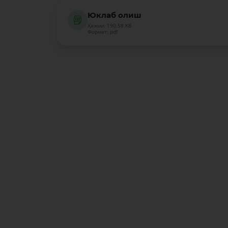
Юклаб олиш
Ҳажми: 190.58 KB
Формат: pdf