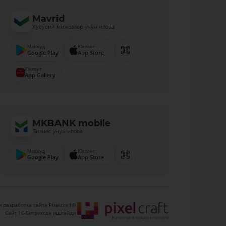
Mavrid
Хусусий мижозлар учун илова
Мавжуд
Юкланг
Google Play
App Store
Юкланг
App Gallery
MKBANK mobile
Бизнес учун илова
Мавжуд
Юкланг
Google Play
App Store
 разработка сайта Pixelcraft®
Сайт 1C-Битриксда ишлайди