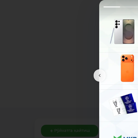
Рўйхатга қайтиш