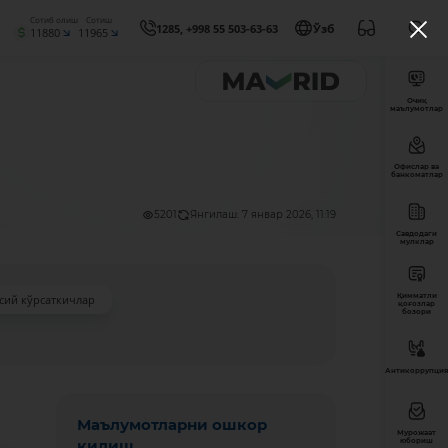
Сотиб олиш
Сотиш
1285, +998 55 503-63-63
Ўзб
11880
11965
Очиқ
маълумотлар
Офислар ва
банкоматлар
5201
Янгилаш: 7 январ 2026, 11:19
Савдодаги
мулклар
Қимматли
сий кўрсаткичлар
қоғозлар
бозори
Антикоррупция
Маълумотларни ошкор
Мурожаат
қилиш
юбориш