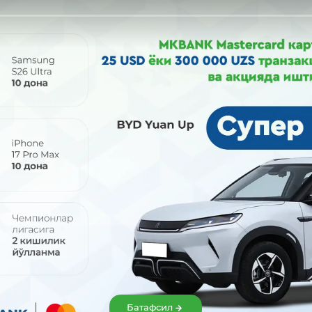
Улашиш:
Батафсил