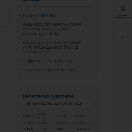
Муҳим фактлар
Ишонч
телефонлари
Акциядорларнинг умумий
йиғилишини ўтказиш
тўғрисида хабар
Акциядорларнинг умумий
йиғилишида овоз бериш
натижалари
Аффилланган шахслар
Чораклик кўрсаткичлар
Валюталар курслари
айирбошлаш шохобчасида
Сотиб
Валюта
Сотиш
Ўзб МБ
олиш
USD
11880
11965
11915.64
EUR
13000
14000
13749.46