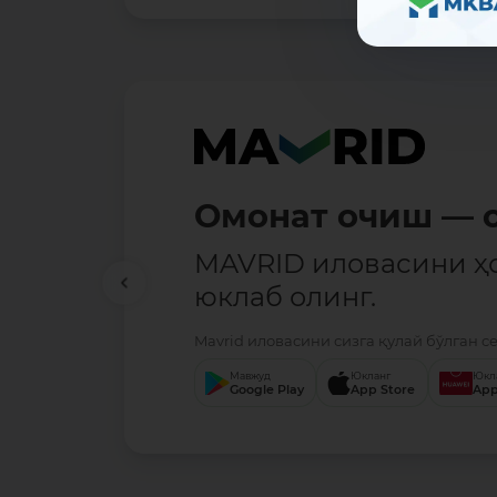
Омонат очиш — о
MAVRID иловасини ҳ
юклаб олинг.
Mavrid иловасини сизга қулай бўлган с
Мавжуд
Юкланг
Юкл
Google Play
App Store
App