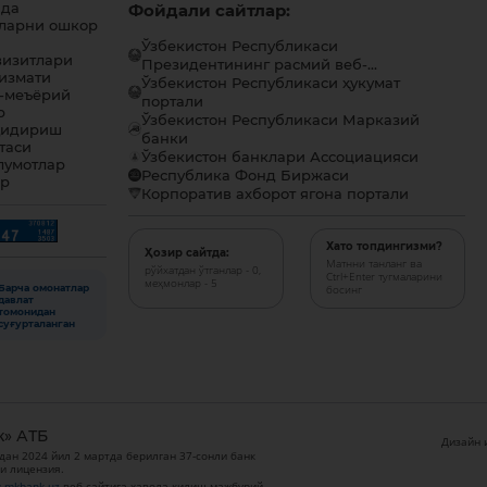
ида
Фойдали сайтлар:
ларни ошкор
Ўзбекистон Республикаси
визитлари
Президентининг расмий веб-...
хизмати
Ўзбекистон Республикаси ҳукумат
-меъёрий
портали
р
Ўзбекистон Республикаси Марказий
қидириш
банки
таси
Ўзбекистон банклари Ассоциацияси
лумотлар
Республика Фонд Биржаси
ар
Корпоратив ахборот ягона портали
Хато топдингизми?
Ҳозир сайтда:
Матнни танланг ва
рўйхатдан ўтганлар - 0,
Ctrl+Enter тугмаларини
меҳмонлар - 5
Барча омонатлар
босинг
давлат
томонидан
суғурталанган
к» АТБ
Дизайн и
дан 2024 йил 2 мартда берилган 37-сонли банк
и лицензия.
.mkbank.uz
веб-сайтига ҳавола қилиш мажбурий.