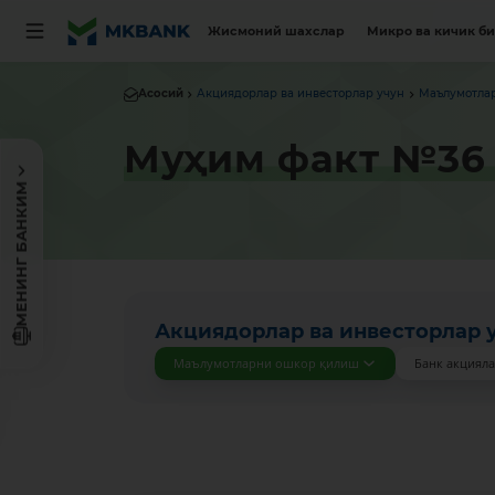
Жисмоний шахслар
Микро ва кичик б
Асосий
Акциядорлар ва инвесторлар учун
Маълумотла
Муҳим факт №36 
МЕНИНГ БАНКИМ
Акциядорлар ва инвесторлар 
Маълумотларни ошкор қилиш
Банк акциял