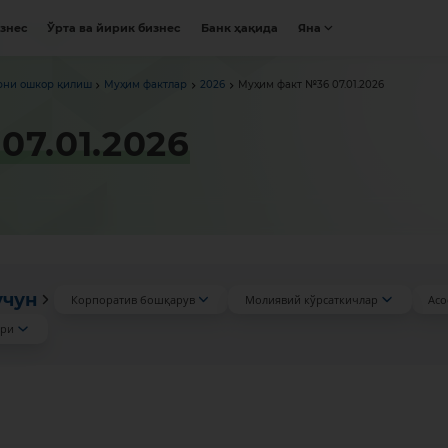
изнес
Ўрта ва йирик бизнес
Банк ҳақида
Яна
рни ошкор қилиш
Муҳим фактлар
2026
Муҳим факт №36 07.01.2026
07.01.2026
учун
Корпоратив бошқарув
Молиявий кўрсаткичлар
Асо
ари