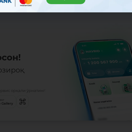
сон!
озироқ
ервис орқали ўрнатинг:
анг
 Gallery