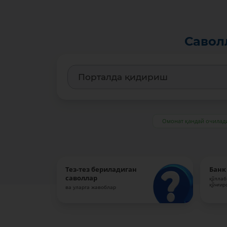
Савол
Омонат қандай очилад
Тез-тез бериладиган
Банк
саволлар
қўллаб
қўнғир
ва уларга жавоблар