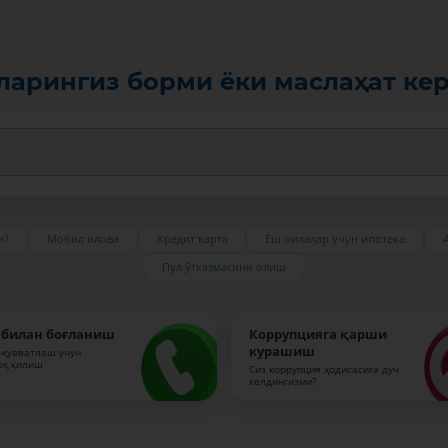
ларингиз борми ёки маслаҳат ке
и?
Мобил илова
Кредит карта
Ёш оилалар учун ипотека
Пул ўтказмасини олиш
 билан боғланиш
Коррупцияга қарши
курашиш
-қувватлаш учун
оқ қилиш
Сиз коррупция ҳодисасига дуч
келдингизми?