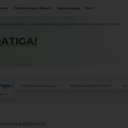
изнес
Ўрта ва йирик бизнес
Банк ҳақида
Яна
рни ошкор қилиш
Акциядорларнинг умумий йиғилишини ўтказиш тўғрисид...
QАTIGА!
учун
Корпоратив бошқарув
Молиявий кўрсаткичлар
Асо
ари
yadorlarining DIQQАTIGА!