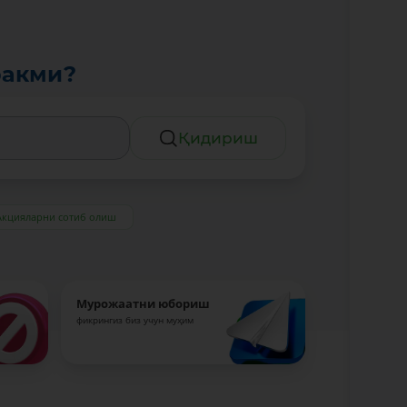
ракми?
Қидириш
Акцияларни сотиб олиш
Мурожаатни юбориш
фикрингиз биз учун муҳим