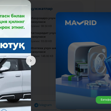
Янги ҳужжатлар
Микроқарз учун шартнома
намунаси
Ҳажми: 98.50 KB
Автокредит учун шартнома
намунаси
Ҳажми: 93.00 KB
Ипотека учун шартнома
намунаси
Ҳажми: 148.00 KB
Батафс
Facebook
Telegram
X