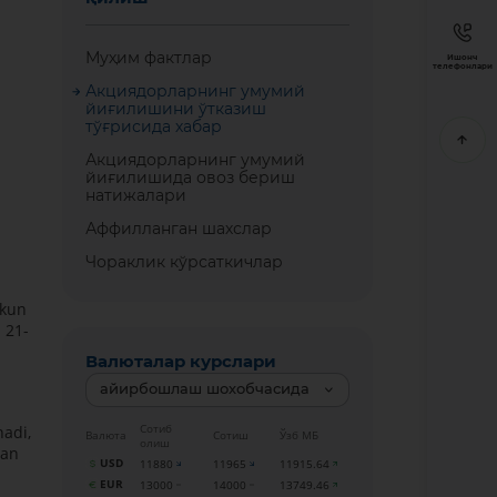
Муҳим фактлар
Ишонч
телефонлари
Акциядорларнинг умумий
йиғилишини ўтказиш
тўғрисида хабар
Акциядорларнинг умумий
йиғилишида овоз бериш
натижалари
Аффилланган шахслар
Чораклик кўрсаткичлар
 kun
 21-
Валюталар курслари
айирбошлаш шохобчасида
Сотиб
hadi,
Валюта
Сотиш
Ўзб МБ
олиш
gan
USD
11880
11965
11915.64
EUR
13000
14000
13749.46