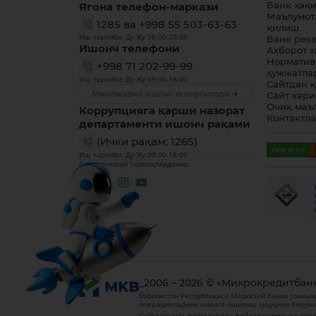
Ягона телефон-маркази
Банк ҳақ
Маълумот
1285
ва
+998 55 503-63-63
қилиш
Иш тартиби: Ду-Жу 08:00-20:00
Банк рек
Ишонч телефони
Ахборот 
Норматив
+998 71 202-99-99
ҳужжатла
Иш тартиби: Ду-Жу 09:00-18:00
Сайтдан 
Минтақавий ишонч телефонлари
Сайт хари
Очиқ маъ
Коррупцияга қарши назорат
Контактл
департаменти ишонч рақами
(Ички рақам: 1265)
Иш тартиби: Ду-Жу 09:00-18:00
Биз ижтимоий тармоқлардамиз:
_2006 – 2026 © «Микрокредитбан
Ўзбекистон Республикаси Марказий банки томони
операцияларини амалга ошириш ҳуқуқини берувч
Сайтдаги маълумотлардан фойдаланилганда
www