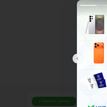
Рўйхатга қайтиш