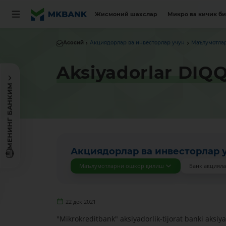
Жисмоний шахслар
Микро ва кичик б
Асосий
Акциядорлар ва инвесторлар учун
Маълумотла
Aksiyadorlar DIQ
МЕНИНГ БАНКИМ
Акциядорлар ва инвесторлар 
Маълумотларни ошкор қилиш
Банк акциял
22 дек 2021
"Mikrokreditbank" aksiyadorlik-tijorat banki aksi