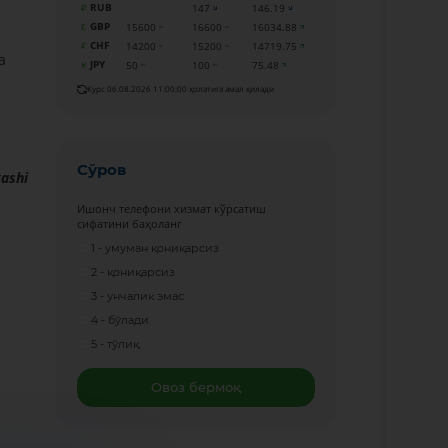
RUB
147
146.19
GBP
15600
16600
16034.88
CHF
14200
15200
14719.75
a
JPY
50
100
75.48
Курс 06.08.2026 11:00:00 ҳолатига амал қилади
Сўров
ashi
Ишонч телефони хизмат кўрсатиш
сифатини баҳоланг
1 - умуман қониқарсиз
2 - қониқарсиз
3 - унчалик эмас
4 - бўлади
5 - тўлиқ
Овоз бермоқ