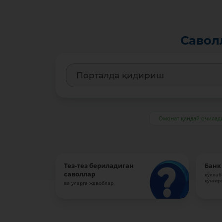
Савол
Омонат қандай очилад
Тез-тез бериладиган
Банк
саволлар
қўллаб
қўнғир
ва уларга жавоблар