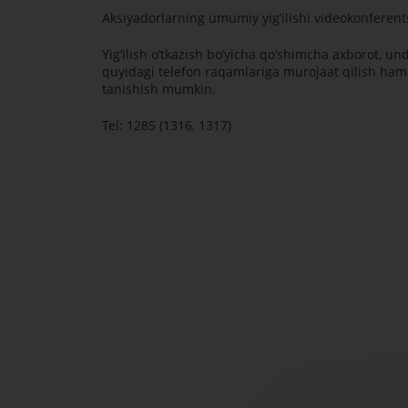
Аksiyadorlarning umumiy yigʼilishi videokonferent
Yigʼilish oʼtkazish boʼyicha qoʼshimcha axborot, un
quyidagi telefon raqamlariga murojaat qilish ham
tanishish mumkin.
Tel: 1285 (1316, 1317)