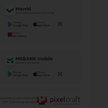
Mavrid
Хусусий мижозлар учун илова
Мавжуд
Юкланг
Google Play
App Store
Юкланг
App Gallery
MKBANK mobile
Бизнес учун илова
Мавжуд
Юкланг
Google Play
App Store
 разработка сайта Pixelcraft®
Сайт 1C-Битриксда ишлайди