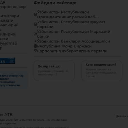
ида
Фойдали сайтлар:
ларни ошкор
Ўзбекистон Республикаси
визитлари
Президентининг расмий веб-...
хизмати
Ўзбекистон Республикаси ҳукумат
-меъёрий
портали
р
Ўзбекистон Республикаси Марказий
қидириш
банки
таси
Ўзбекистон банклари Ассоциацияси
лумотлар
Республика Фонд Биржаси
ар
Корпоратив ахборот ягона портали
Хато топдингизми?
Ҳозир сайтда:
Матнни танланг ва
рўйхатдан ўтганлар - 0,
Ctrl+Enter тугмаларини
меҳмонлар - 2
Барча омонатлар
босинг
давлат
томонидан
суғурталанган
к» АТБ
Дизайн и
дан 2024 йил 2 мартда берилган 37-сонли банк
и лицензия.
.mkbank.uz
веб-сайтига ҳавола қилиш мажбурий.