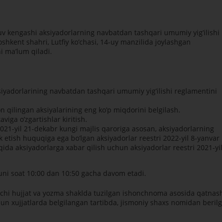
tuv kengashi aksiyadorlarning navbatdan tashqari umumiy yigʼilishi
oshkent shahri, Lutfiy koʼchasi, 14-uy manzilida joylashgan
ni maʼlum qiladi.
ksiyadorlarining navbatdan tashqari umumiy yigʼilishi reglamentini
on qilingan aksiyalarining eng koʼp miqdorini belgilash.
viga oʼzgartishlar kiritish.
21-yil 21-dekabr kungi majlis qaroriga asosan, aksiyadorlarning
k etish huquqiga ega boʼlgan aksiyadorlar reestri 2022-yil 8-yanvar
qida aksiyadorlarga xabar qilish uchun aksiyadorlar reestri 2021-yil
kuni soat 10:00 dan 10:50 gacha davom etadi.
ovchi hujjat va yozma shaklda tuzilgan ishonchnoma asosida qatnas
n xujjatlarda belgilangan tartibda, jismoniy shaxs nomidan beril