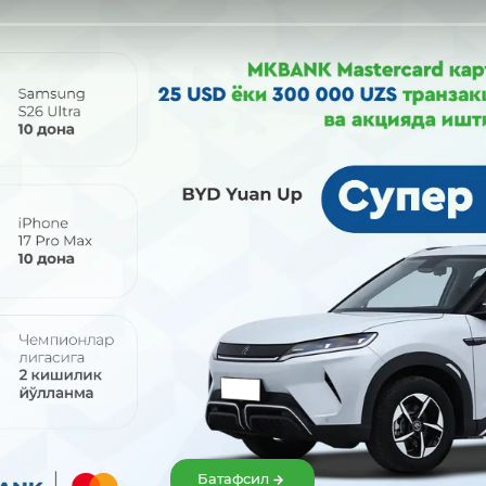
Улашиш:
Батафсил