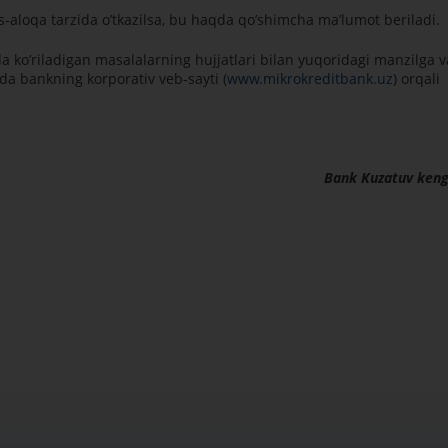
s-aloqa tarzida oʼtkazilsa, bu haqda qoʼshimcha maʼlumot beriladi.
da koʼriladigan masalalarning hujjatlari bilan yuqoridagi manzilga v
da bankning korporativ veb-sayti (
www.mikrokreditbank.uz
) orqali
Bank Kuzatuv keng