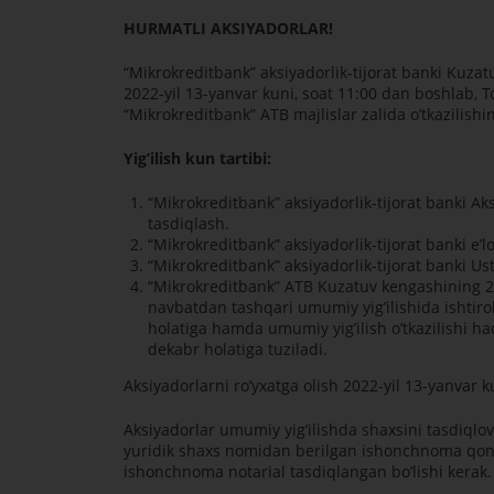
HURMАTLI АKSIYADORLАR!
“Mikrokreditbank” aksiyadorlik-tijorat banki Kuza
2022-yil 13-yanvar kuni, soat 11:00 dan boshlab, T
“Mikrokreditbank” АTB majlislar zalida oʼtkazilishi
Yigʼilish kun tartibi:
“Mikrokreditbank” aksiyadorlik-tijorat banki А
tasdiqlash.
“Mikrokreditbank” aksiyadorlik-tijorat banki eʼl
“Mikrokreditbank” aksiyadorlik-tijorat banki Usta
“Mikrokreditbank” АTB Kuzatuv kengashining 20
navbatdan tashqari umumiy yigʼilishida ishtiro
holatiga hamda umumiy yigʼilish oʼtkazilishi ha
dekabr holatiga tuziladi.
Аksiyadorlarni roʼyxatga olish 2022-yil 13-yanvar 
Аksiyadorlar umumiy yigʼilishda shaxsini tasdiql
yuridik shaxs nomidan berilgan ishonchnoma qonu
ishonchnoma notarial tasdiqlangan boʼlishi kerak.