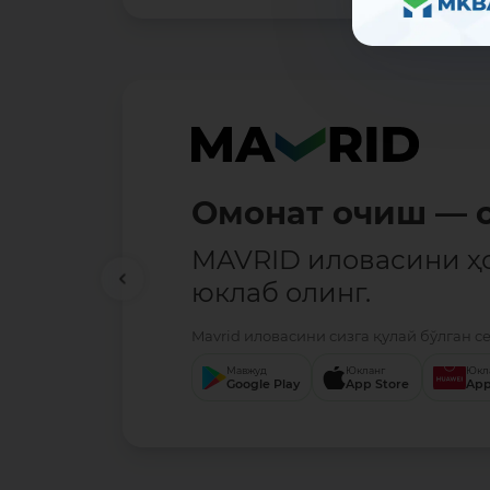
Омонат очиш — о
MAVRID иловасини ҳ
юклаб олинг.
Mavrid иловасини сизга қулай бўлган с
Мавжуд
Юкланг
Юкл
Google Play
App Store
App