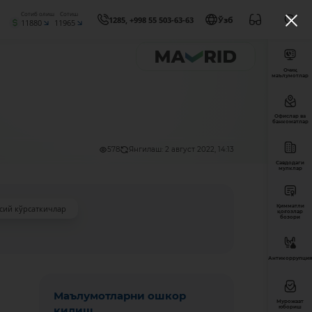
Сотиб олиш
Сотиш
1285, +998 55 503-63-63
Ўзб
11880
11965
Очиқ
маълумотлар
Офислар ва
банкоматлар
578
Янгилаш: 2 август 2022, 14:13
Савдодаги
мулклар
Қимматли
сий кўрсаткичлар
қоғозлар
бозори
Антикоррупция
Маълумотларни ошкор
Мурожаат
қилиш
юбориш