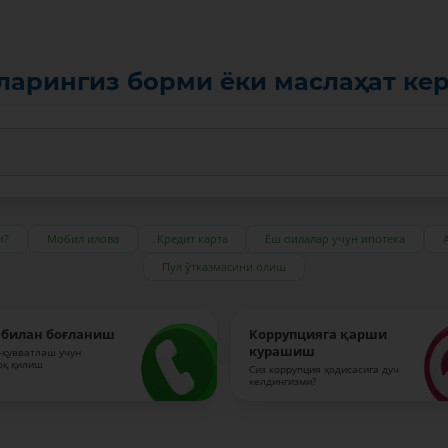
ларингиз борми ёки маслаҳат ке
и?
Мобил илова
Кредит карта
Ёш оилалар учун ипотека
Пул ўтказмасини олиш
 билан боғланиш
Коррупцияга қарши
курашиш
-қувватлаш учун
оқ қилиш
Сиз коррупция ҳодисасига дуч
келдингизми?