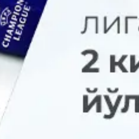
Улашиш:
Омонат очиш — осон!
MAVRID иловасини ҳозироқ
юклаб олинг.
Mavrid иловасини сизга қулай бўлган сервис орқали
ўрнатинг:
Мавжуд
Юкланг
Google Play
App Store