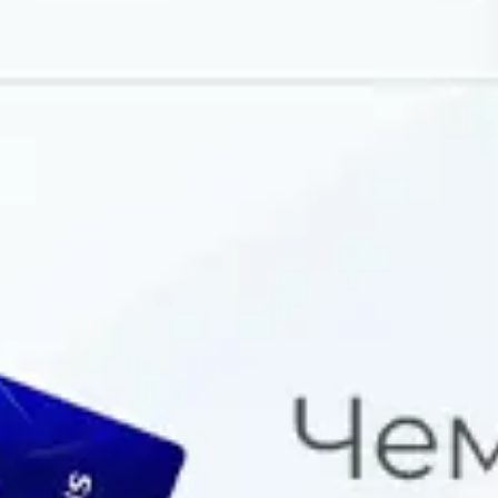
Ҳажми: 93.00 KB
Ипотека учун шартнома
намунаси
Ҳажми: 148.00 KB
Рўйхатга қайтиш