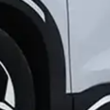
Банк ҳақида
Маълумотларни ошкор қилиш
Банк реквизитлари
Ахборот хизмати
Норматив-меъёрий ҳужжатлар
Сайтдан қидириш
Сайт харитаси
Очиқ маълумотлар
Контактлар
Барча
омонатлар
давлат
томонидан
суғурталанган
Фойдали сайтлар: