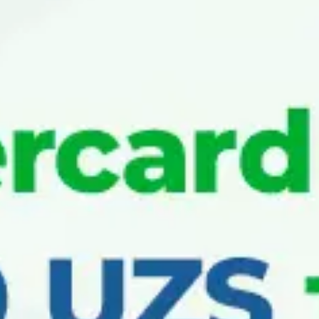
bankining Аksiyalar qoʼshimcha
chiqarilishi toʼgʼrisidagi qarorini
tasdiqlash.
“Mikrokreditbank” АTB Kuzatuv kengashining
2021-yil 29-iyun kungi majlisi qaroriga
asosan, aksiyadorlarning navbatdan tashqari
umumiy yigʼilishida ishtirok etish huquqiga
ega boʼlgan aksiyadorlar reestri 2021-yil 23-
iyul kuni holatiga hamda umumiy yigʼilish
oʼtkazilishi haqida aksiyadorlarga xabar qilish
uchun aksiyadorlar reestri 2021-yil 29-iyun
kuni holatiga tuziladi.
Аksiyadorlarni roʼyxatga olish 2021-yil 28-iyul
kuni soat 10:00 dan 10:50 gacha davom
etadi.