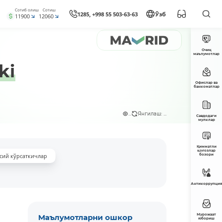
Сотиб олиш
Сотиш
1285, +998 55 503-63-63
Ўзб
11900
12060
Очиқ
маълумотлар
ki
Офислар ва
банкоматлар
...
Янгилаш: ...
Савдодаги
мулклар
Қимматли
қоғозлар
сий кўрсаткичлар
бозори
Антикоррупция
Мурожаат
Маълумотларни ошкор
юбориш