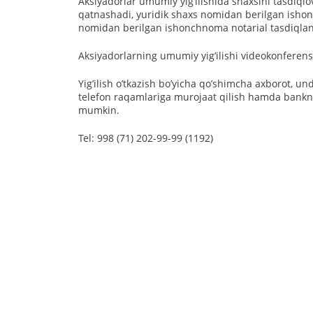
Аksiyadorlar umumiy yigʼilishida shaxsini tasdiql
qatnashadi, yuridik shaxs nomidan berilgan ishon
nomidan berilgan ishonchnoma notarial tasdiqlang
Аksiyadorlarning umumiy yigʼilishi videokonferens
Yigʼilish oʼtkazish boʼyicha qoʼshimcha axborot, un
telefon raqamlariga murojaat qilish hamda bankni
mumkin.
Tel: 998 (71) 202-99-99 (1192)