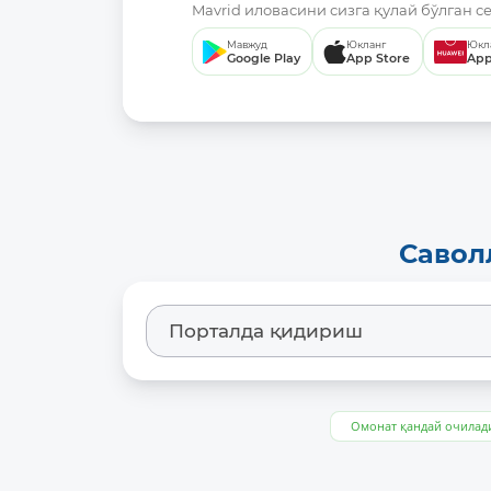
Mavrid иловасини сизга қулай бўлган с
Мавжуд
Юкланг
Юкл
Google Play
App Store
App
Савол
Омонат қандай очилад