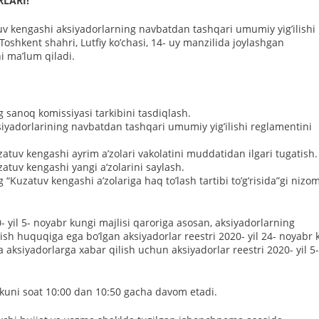
LАRI!
tuv kengashi aksiyadorlarning navbatdan tashqari umumiy yigʼilishi
Toshkent shahri, Lutfiy koʼchasi, 14- uy manzilida joylashgan
ni maʼlum qiladi.
g sanoq komissiyasi tarkibini tasdiqlash.
ksiyadorlarining navbatdan tashqari umumiy yigʼilishi reglamentini
zatuv kengashi ayrim aʼzolari vakolatini muddatidan ilgari tugatish.
zatuv kengashi yangi aʼzolarini saylash.
 “Kuzatuv kengashi aʼzolariga haq toʼlash tartibi toʼgʼrisida”gi nizo
yil 5- noyabr kungi majlisi qaroriga asosan, aksiyadorlarning
ish huquqiga ega boʼlgan aksiyadorlar reestri 2020- yil 24- noyabr 
 aksiyadorlarga xabar qilish uchun aksiyadorlar reestri 2020- yil 5-
r kuni soat 10:00 dan 10:50 gacha davom etadi.