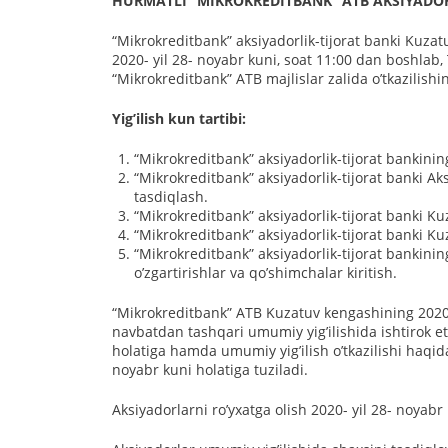
HURMАTLI “MIKROKREDITBАNK” АTB АKSIYADOR
“Mikrokreditbank” aksiyadorlik-tijorat banki Kuza
2020- yil 28- noyabr kuni, soat 11:00 dan boshlab, 
“Mikrokreditbank” АTB majlislar zalida oʼtkazilishi
Yigʼilish kun tartibi:
“Mikrokreditbank” aksiyadorlik-tijorat bankinin
“Mikrokreditbank” aksiyadorlik-tijorat banki А
tasdiqlash.
“Mikrokreditbank” aksiyadorlik-tijorat banki Ku
“Mikrokreditbank” aksiyadorlik-tijorat banki Ku
“Mikrokreditbank” aksiyadorlik-tijorat bankining
oʼzgartirishlar va qoʼshimchalar kiritish.
“Mikrokreditbank” АTB Kuzatuv kengashining 2020- 
navbatdan tashqari umumiy yigʼilishida ishtirok et
holatiga hamda umumiy yigʼilish oʼtkazilishi haqida
noyabr kuni holatiga tuziladi.
Аksiyadorlarni roʼyxatga olish 2020- yil 28- noyab