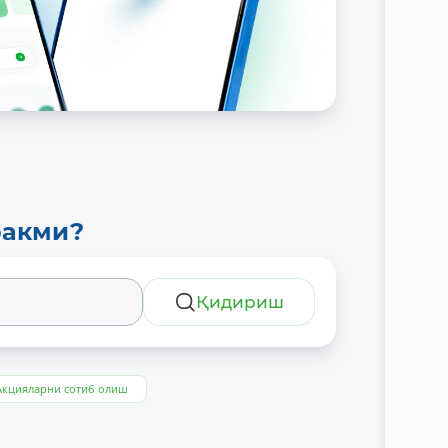
ракми?
Қидириш
Акцияларни сотиб олиш