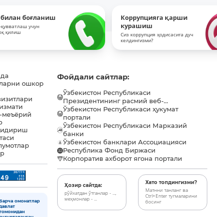
 билан боғланиш
Коррупцияга қарши
курашиш
-қувватлаш учун
оқ қилиш
Сиз коррупция ҳодисасига дуч
келдингизми?
ида
Фойдали сайтлар:
ларни ошкор
Ўзбекистон Республикаси
визитлари
Президентининг расмий веб-...
хизмати
Ўзбекистон Республикаси ҳукумат
-меъёрий
портали
р
Ўзбекистон Республикаси Марказий
қидириш
банки
таси
Ўзбекистон банклари Ассоциацияси
лумотлар
Республика Фонд Биржаси
ар
Корпоратив ахборот ягона портали
Хато топдингизми?
Ҳозир сайтда:
Матнни танланг ва
рўйхатдан ўтганлар - ...,
Ctrl+Enter тугмаларини
меҳмонлар - ...
Барча омонатлар
босинг
давлат
томонидан
суғурталанган