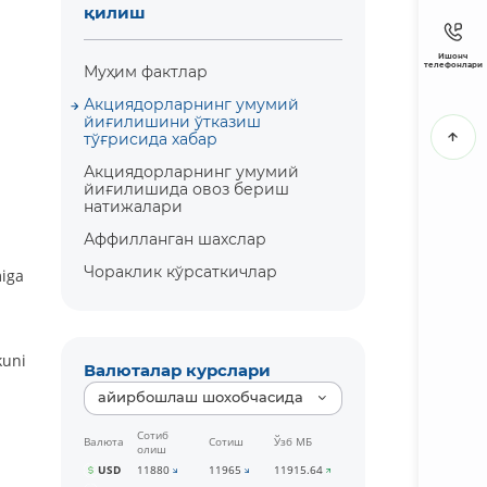
қилиш
Ишонч
телефонлари
Муҳим фактлар
Акциядорларнинг умумий
йиғилишини ўтказиш
тўғрисида хабар
Акциядорларнинг умумий
йиғилишида овоз бериш
натижалари
Аффилланган шахслар
Чораклик кўрсаткичлар
miga
kuni
Валюталар курслари
айирбошлаш шохобчасида
Сотиб
Валюта
Сотиш
Ўзб МБ
олиш
USD
11880
11965
11915.64