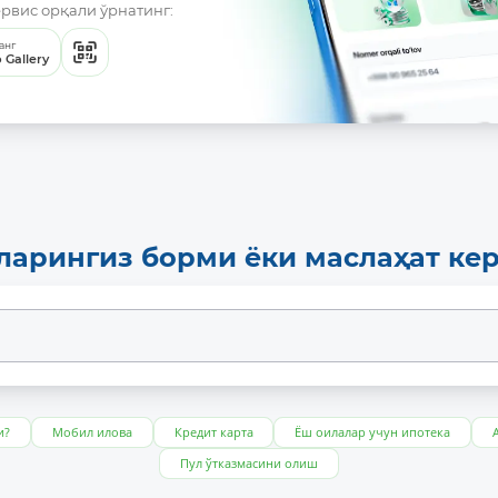
ервис орқали ўрнатинг:
анг
 Gallery
ларингиз борми ёки маслаҳат ке
и?
Мобил илова
Кредит карта
Ёш оилалар учун ипотека
Пул ўтказмасини олиш