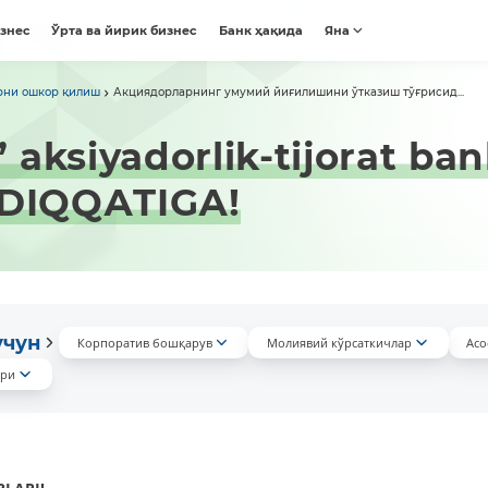
изнес
Ўрта ва йирик бизнес
Банк ҳақида
Яна
рни ошкор қилиш
Акциядорларнинг умумий йиғилишини ўтказиш тўғрисид...
aksiyadorlik-tijorat ban
g DIQQАTIGА!
учун
Корпоратив бошқарув
Молиявий кўрсаткичлар
Асо
ари