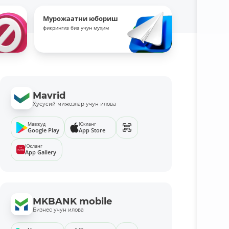
Мурожаатни юбориш
фикрингиз биз учун муҳим
Mavrid
Хусусий мижозлар учун илова
Мавжуд
Юкланг
Google Play
App Store
Юкланг
App Gallery
MKBANK mobile
Бизнес учун илова