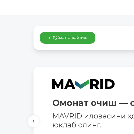
Рўйхатга қайтиш
Омонат очиш — о
MAVRID иловасини ҳ
юклаб олинг.