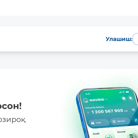
Улашиш:
сон!
озироқ