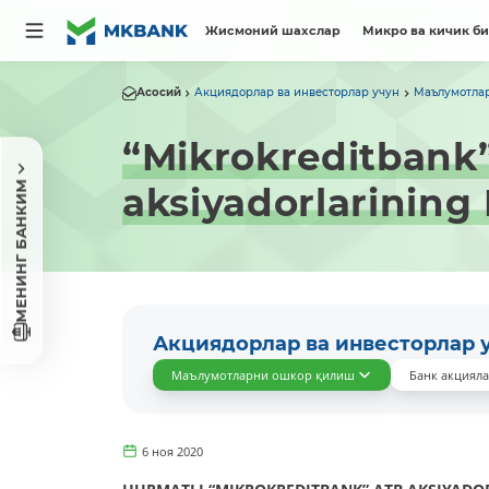
Жисмоний шахслар
Микро ва кичик б
Асосий
Акциядорлар ва инвесторлар учун
Маълумотла
“Mikrokreditbank” 
МЕНИНГ БАНКИМ
aksiyadorlarinin
Акциядорлар ва инвесторлар 
Маълумотларни ошкор қилиш
Банк акциял
6 ноя 2020