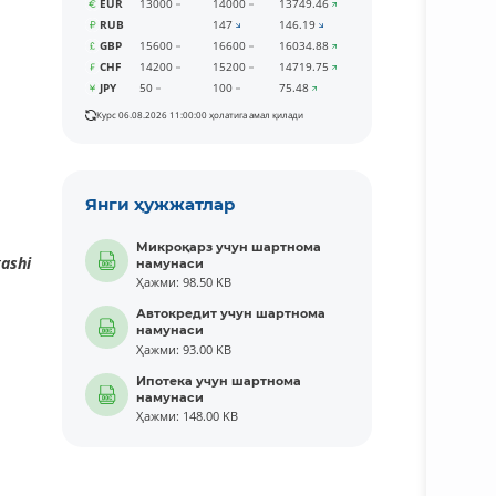
EUR
13000
14000
13749.46
RUB
147
146.19
GBP
15600
16600
16034.88
CHF
14200
15200
14719.75
JPY
50
100
75.48
Курс 06.08.2026 11:00:00 ҳолатига амал қилади
Янги ҳужжатлар
Микроқарз учун шартнома
ashi
намунаси
Ҳажми: 98.50 KB
Автокредит учун шартнома
намунаси
Ҳажми: 93.00 KB
Ипотека учун шартнома
намунаси
Ҳажми: 148.00 KB