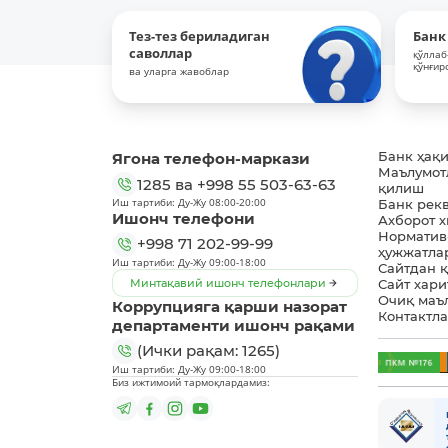
Тез-тез бериладиган
Банк
саволлар
қўллаб
қўнғир
ва уларга жавоблар
Ягона телефон-маркази
Банк ҳақ
Маълумот
1285
ва
+998 55 503-63-63
қилиш
Иш тартиби: Ду-Жу 08:00-20:00
Банк рек
Ишонч телефони
Ахборот 
Норматив
+998 71 202-99-99
ҳужжатла
Иш тартиби: Ду-Жу 09:00-18:00
Сайтдан 
Минтақавий ишонч телефонлари
Сайт хари
Очиқ маъ
Коррупцияга қарши назорат
Контактл
департаменти ишонч рақами
(Ички рақам: 1265)
Иш тартиби: Ду-Жу 09:00-18:00
Биз ижтимоий тармоқлардамиз: