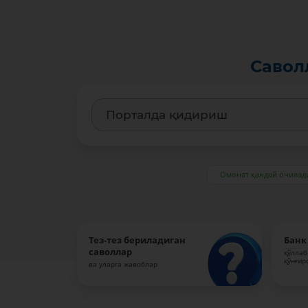
Савол
Омонат қандай очилад
Тез-тез бериладиган
Банк
саволлар
қўллаб
қўнғир
ва уларга жавоблар