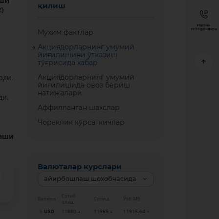
иши
қилиш
z
)
Ишонч
телефонлари
Муҳим фактлар
Акциядорларнинг умумий
йиғилишини ўтказиш
тўғрисида хабар
ади.
Акциядорларнинг умумий
йиғилишида овоз бериш
натижалари
ди.
Аффилланган шахслар
Чораклик кўрсаткичлар
гаши
Валюталар курслари
айирбошлаш шохобчасида
Сотиб
Валюта
Сотиш
Ўзб МБ
олиш
USD
11880
11965
11915.64