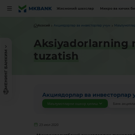
Жисмоний шахслар
Микро ва кичик б
Асосий
Акциядорлар ва инвесторлар учун
Маълумотла
Aksiyadorlarning n
МЕНИНГ БАНКИМ
tuzatish
Акциядорлар ва инвесторлар 
Маълумотларни ошкор қилиш
Банк акциял
23 июл 2020