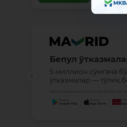
Бепул ўтказмала
5 миллион сўмгача б
ўтказмалар — тўлиқ б
Mavrid иловасини сизга қулай бўлган с
Мавжуд
Юкланг
Юкл
Google Play
App Store
App