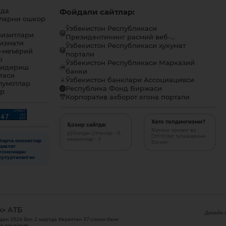
ида
Фойдали сайтлар:
ларни ошкор
Ўзбекистон Республикаси
визитлари
Президентининг расмий веб-...
хизмати
Ўзбекистон Республикаси ҳукумат
-меъёрий
портали
р
Ўзбекистон Республикаси Марказий
қидириш
банки
таси
Ўзбекистон банклари Ассоциацияси
лумотлар
Республика Фонд Биржаси
ар
Корпоратив ахборот ягона портали
Хато топдингизми?
Ҳозир сайтда:
Матнни танланг ва
рўйхатдан ўтганлар - 0,
Ctrl+Enter тугмаларини
меҳмонлар - 3
Барча омонатлар
босинг
давлат
томонидан
суғурталанган
к» АТБ
Дизайн и
дан 2024 йил 2 мартда берилган 37-сонли банк
и лицензия.