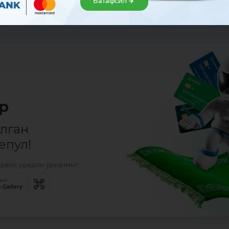
Батафсил
р
ўлган
епул!
ервис орқали ўрнатинг:
анг
 Gallery