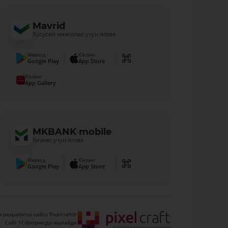
Mavrid
Хусусий мижозлар учун илова
Мавжуд
Юкланг
Google Play
App Store
Юкланг
App Gallery
MKBANK mobile
Бизнес учун илова
Мавжуд
Юкланг
Google Play
App Store
 разработка сайта Pixelcraft®
Сайт 1C-Битриксда ишлайди