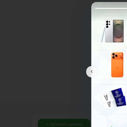
Рўйхатга қайтиш