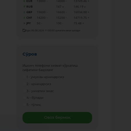
EUR
13000
14000
13749.46
RUB
147
146.19
GBP
15600
16600
16034.88
CHF
14200
15200
14719.75
JPY
50
100
75.48
Курс 06.08.2026 11:00:00 ҳолатига амал қилади
Сўров
Ишонч телефони хизмат кўрсатиш
сифатини баҳоланг
1 - умуман қониқарсиз
2 - қониқарсиз
3 - унчалик эмас
4 - бўлади
5 - тўлиқ
Овоз бермоқ