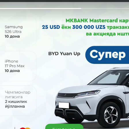
Улашиш: