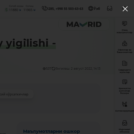
Сотиб олиш
Сотиш
1285, +998 55 503-63-63
Ўзб
11880
11965
Очиқ
маълумотлар
ig`ilishi -
Офислар ва
банкоматлар
537
Янгилаш: 2 август 2022, 14:13
Савдодаги
мулклар
Қимматли
қоғозлар
сий кўрсаткичлар
бозори
Антикоррупция
Мурожаат
Маълумотларни ошкор
юбориш