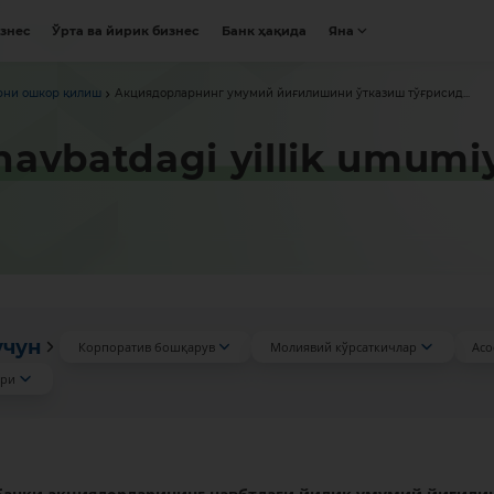
изнес
Ўрта ва йирик бизнес
Банк ҳақида
Яна
рни ошкор қилиш
Акциядорларнинг умумий йиғилишини ўтказиш тўғрисид...
avbatdagi yillik umumiy y
учун
Корпоратив бошқарув
Молиявий кўрсаткичлар
Асо
ари