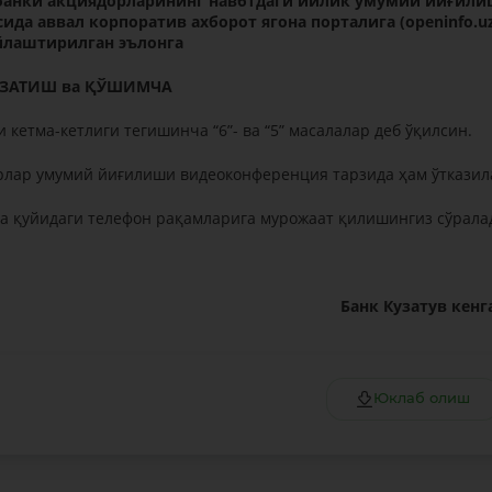
банки
акциядорларининг навбтдаги йилик умумий йиғил
ида аввал корпоратив ахборот ягона порталига (
openinfo
.
u
лаштирилган эълонга
УЗАТИШ ва ҚЎШИМЧА
 кетма-кетлиги тегишинча “6”- ва “5” масалалар деб ўқилсин.
рлар умумий йиғилиши видеоконференция тарзида ҳам ўтказил
 қуйидаги телефон рақамларига мурожаат қилишингиз сўрала
Банк Кузатув кен
Юклаб олиш