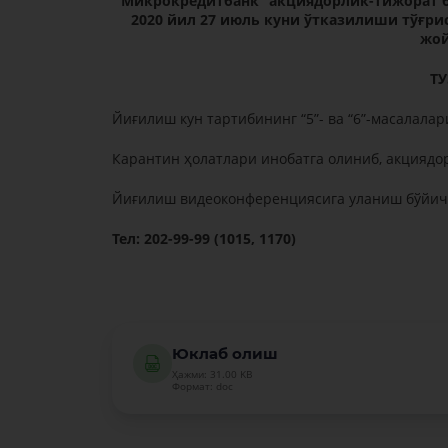
Микрокредитбанк”
акциядорлик-тижорат 
2020 йил 27 июль куни
ўтказилиши тўғрис
жой
Т
Йиғилиш кун тартибининг “5”- ва “6”-масалалари
Карантин ҳолатлари инобатга олиниб, акциядо
Йиғилиш видеоконференциясига уланиш бўйича
Тел: 202-99-99 (1015, 1170)
Юклаб олиш
Ҳажми: 31.00 KB
Формат: doc