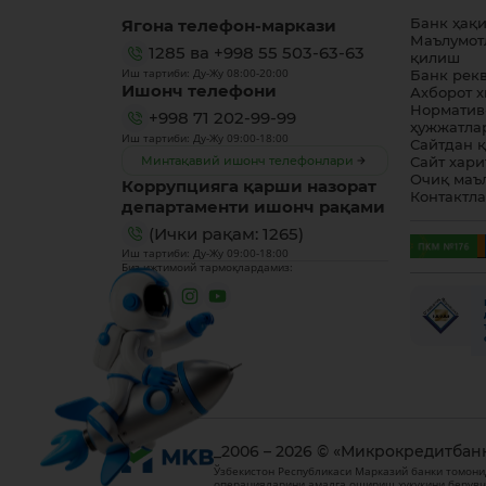
Ягона телефон-маркази
Банк ҳақ
Маълумот
1285
ва
+998 55 503-63-63
қилиш
Иш тартиби: Ду-Жу 08:00-20:00
Банк рек
Ишонч телефони
Ахборот 
Норматив
+998 71 202-99-99
ҳужжатла
Иш тартиби: Ду-Жу 09:00-18:00
Сайтдан 
Минтақавий ишонч телефонлари
Сайт хари
Очиқ маъ
Коррупцияга қарши назорат
Контактл
департаменти ишонч рақами
(Ички рақам: 1265)
Иш тартиби: Ду-Жу 09:00-18:00
Биз ижтимоий тармоқлардамиз:
_2006 – 2026 © «Микрокредитбан
Ўзбекистон Республикаси Марказий банки томони
операцияларини амалга ошириш ҳуқуқини берувч