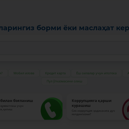
ларингиз борми ёки маслаҳат ке
и?
Мобил илова
Кредит карта
Ёш оилалар учун ипотека
Пул ўтказмасини олиш
 билан боғланиш
Коррупцияга қарши
курашиш
-қувватлаш учун
оқ қилиш
Сиз коррупция ҳодисасига дуч
келдингизми?