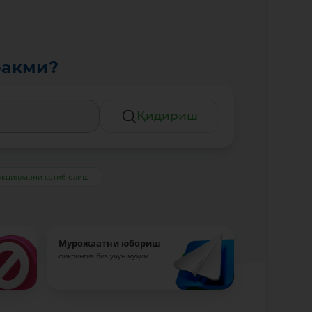
ракми?
Қидириш
Акцияларни сотиб олиш
Мурожаатни юбориш
фикрингиз биз учун муҳим