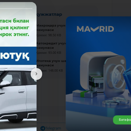
Янги ҳужжатлар
Микроқарз учун шартнома
намунаси
Ҳажми: 98.50 KB
Автокредит учун шартнома
намунаси
Ҳажми: 93.00 KB
Ипотека учун шартнома
намунаси
Ҳажми: 148.00 KB
Батафс
Facebook
Telegram
X