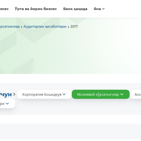
изнес
Ўрта ва йирик бизнес
Банк ҳақида
Яна
рсаткичлар
Аудиторлик ҳисоботлари
2017
учун
Корпоратив бошқарув
Молиявий кўрсаткичлар
Асо
ари