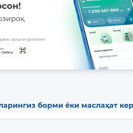
сон!
озироқ
ервис орқали ўрнатинг:
анг
 Gallery
ларингиз борми ёки маслаҳат ке