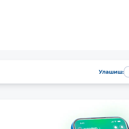
Улашиш: