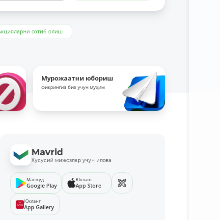
Акцияларни сотиб олиш
Мурожаатни юбориш
фикрингиз биз учун муҳим
Mavrid
Хусусий мижозлар учун илова
Мавжуд
Юкланг
Google Play
App Store
Юкланг
App Gallery