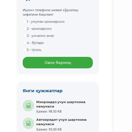
Ишонч телефони хизмат кўрсатиш
сифатини баҳоланг
1 - умуман қониқарсиз
2 - қониқарсиз
3 - унчалик эмас
4 - бўлади
5 - тўлиқ
Овоз бермоқ
Янги ҳужжатлар
Микроқарз учун шартнома
намунаси
Ҳажми: 98.50 KB
Автокредит учун шартнома
намунаси
Ҳажми: 93.00 KB