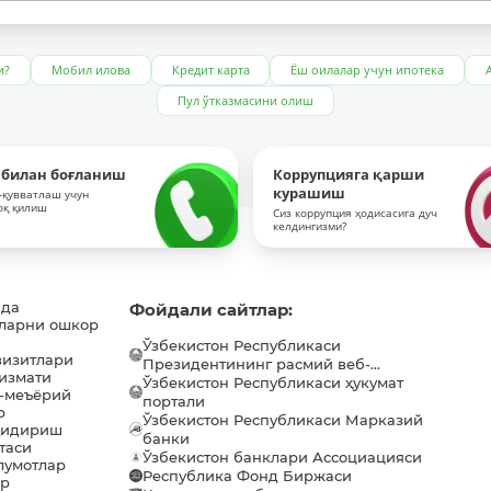
и?
Мобил илова
Кредит карта
Ёш оилалар учун ипотека
Пул ўтказмасини олиш
 билан боғланиш
Коррупцияга қарши
курашиш
-қувватлаш учун
оқ қилиш
Сиз коррупция ҳодисасига дуч
келдингизми?
ида
Фойдали сайтлар:
ларни ошкор
Ўзбекистон Республикаси
визитлари
Президентининг расмий веб-...
хизмати
Ўзбекистон Республикаси ҳукумат
-меъёрий
портали
р
Ўзбекистон Республикаси Марказий
қидириш
банки
таси
Ўзбекистон банклари Ассоциацияси
лумотлар
Республика Фонд Биржаси
ар