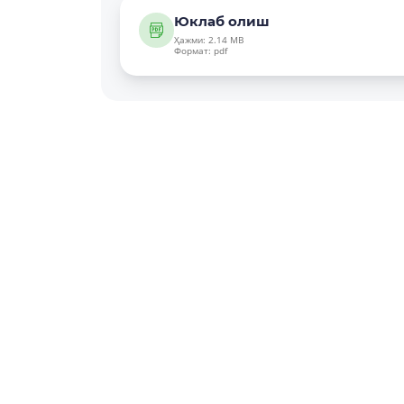
Юклаб олиш
Ҳажми: 2.14 MB
Формат: pdf