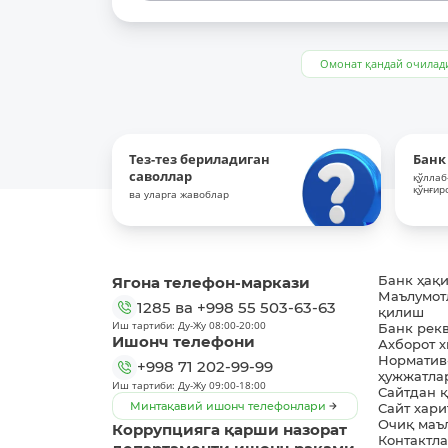
Омонат қандай очилад
Тез-тез бериладиган
Банк
саволлар
қўллаб
қўнғир
ва уларга жавоблар
Ягона телефон-маркази
Банк ҳақ
Маълумот
1285
ва
+998 55 503-63-63
қилиш
Иш тартиби: Ду-Жу 08:00-20:00
Банк рек
Ишонч телефони
Ахборот 
Норматив
+998 71 202-99-99
ҳужжатла
Иш тартиби: Ду-Жу 09:00-18:00
Сайтдан 
Минтақавий ишонч телефонлари
Сайт хари
Очиқ маъ
Коррупцияга қарши назорат
Контактл