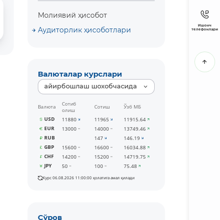
Молиявий ҳисобот
Ишонч
Аудиторлик ҳисоботлари
телефонлари
Валюталар курслари
айирбошлаш шохобчасида
Сотиб
Валюта
Сотиш
Ўзб МБ
олиш
USD
11880
11965
11915.64
EUR
13000
14000
13749.46
RUB
147
146.19
GBP
15600
16600
16034.88
CHF
14200
15200
14719.75
JPY
50
100
75.48
Курс 06.08.2026 11:00:00 ҳолатига амал қилади
Сўров