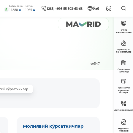
Сотиб олиш
Сотиш
1285, +998 55 503-63-63
Ўзб
11880
11965
Очиқ
маълумотлар
Офислар ва
банкоматлар
547
Савдодаги
мулклар
Қимматли
сий кўрсаткичлар
қоғозлар
бозори
Антикоррупция
Молиявий кўрсаткичлар
Мурожаат
юбориш