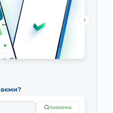
ракми?
Қидириш