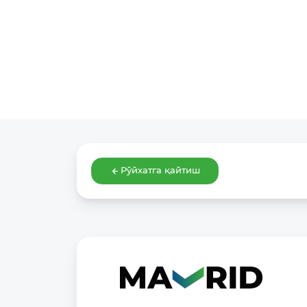
Рўйхатга қайтиш