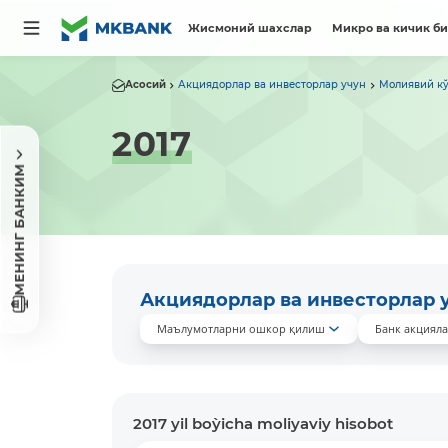
Жисмоний шахслар
Микро ва кичик б
Асосий
Акциядорлар ва инвесторлар учун
Молиявий кў
2017
МЕНИНГ БАНКИМ
Акциядорлар ва инвесторлар 
Маълумотларни ошкор қилиш
Банк акциял
2017 yil bo`yicha moliyaviy hisobot