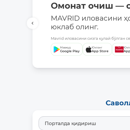
Омонат очиш — о
MAVRID иловасини ҳ
юклаб олинг.
Mavrid иловасини сизга қулай бўлган с
Мавжуд
Юкланг
Юкл
Google Play
App Store
App
Савол