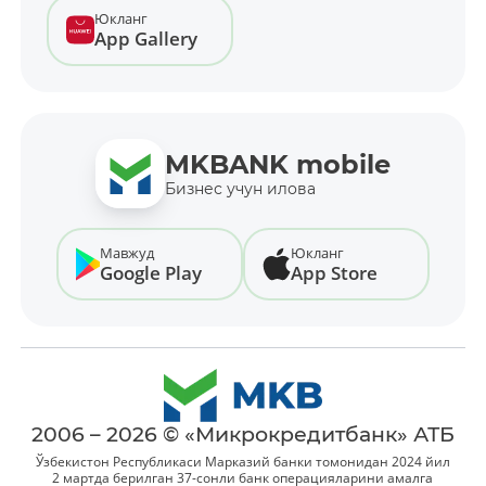
Юкланг
App Gallery
MKBANK mobile
Бизнес учун илова
Мавжуд
Юкланг
Google Play
App Store
2006 – 2026 © «Микрокредитбанк» АТБ
Ўзбекистон Республикаси Марказий банки томонидан 2024 йил
2 мартда берилган 37-сонли банк операцияларини амалга