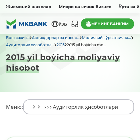
Жисмоний шахслар
Микро ва кичик бизнес
Ўрта ва 
МЕНИНГ БАНКИМ
ЎЗБ
Бош саҳифа
Акциядорлар ва инвес...
Молиявий кўрсаткичла...
Аудиторлик ҳисоботла...
2015
2015 yil bo`yicha mo...
2015 yil bo`yicha moliyaviy
hisobot
Меню: