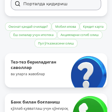
Омонат қандай очилади?
Мобил илова
Кредит карта
Ёш оилалар учун ипотека
Акцияларни сотиб олиш
Пул ўтказмасини олиш
Тез-тез бериладиган
саволлар
ва уларга жавоблар
Банк билан боғланиш
қўллаб-қувватлаш учун қўнғироқ