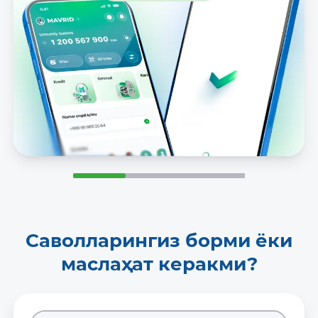
Саволларингиз борми ёки
маслаҳат керакми?