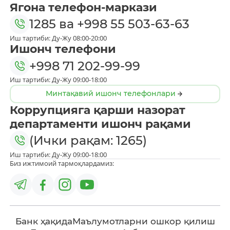
Ягона телефон-маркази
1285
ва
+998 55 503-63-63
Иш тартиби: Ду-Жу 08:00-20:00
Ишонч телефони
+998 71 202-99-99
Иш тартиби: Ду-Жу 09:00-18:00
Минтақавий ишонч телефонлари
Коррупцияга қарши назорат
департаменти ишонч рақами
(Ички рақам: 1265)
Иш тартиби: Ду-Жу 09:00-18:00
Биз ижтимоий тармоқлардамиз:
Банк ҳақида
Маълумотларни ошкор қилиш