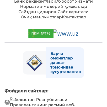
Банк реквизитлари
Ахборот хизмати
Норматив-меъёрий ҳужжатлар
Сайтдан қидириш
Сайт харитаси
Очиқ маълумотлар
Контактлар
Барча
омонатлар
давлат
томонидан
суғурталанган
Фойдали сайтлар:
Ўзбекистон Республикаси
Президентининг расмий веб-...