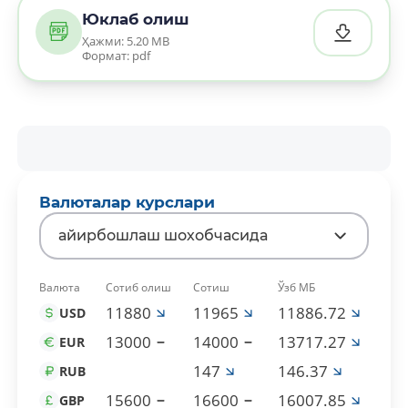
Юклаб олиш
Ҳажми: 5.20 MB
Формат: pdf
Валюталар курслари
айирбошлаш шохобчасида
Валюта
Сотиб олиш
Сотиш
Ўзб МБ
11880
11965
11886.72
USD
13000
14000
13717.27
EUR
147
146.37
RUB
15600
16600
16007.85
GBP