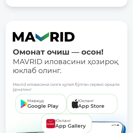
Омонат очиш — осон!
MAVRID иловасини ҳозироқ
юклаб олинг.
Mavrid иловасини сизга қулай бўлган сервис орқали
ўрнатинг:
Мавжуд
Юкланг
Google Play
App Store
Юкланг
App Gallery