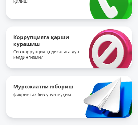
қилиш
Коррупцияга қарши
курашиш
Сиз коррупция ҳодисасига дуч
келдингизми?
Мурожаатни юбориш
фикрингиз биз учун муҳим