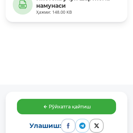
намунаси
Ҳажми: 148.00 KB
Рўйхатга қайтиш
Улашиш: