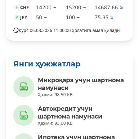
14200
15200
14687.66
CHF
50
100
75.35
JPY
Курс 06.08.2026 11:00:00 ҳолатига амал қилади
Янги ҳужжатлар
Микроқарз учун шартнома
намунаси
Ҳажми: 98.50 KB
Автокредит учун
шартнома намунаси
Ҳажми: 93.00 KB
Ипотека учун шартнома