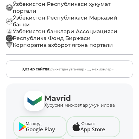
Ўзбекистон Республикаси ҳукумат
портали
Ўзбекистон Республикаси Марказий
банки
Ўзбекистон банклари Ассоциацияси
Республика Фонд Биржаси
Корпоратив ахборот ягона портали
рўйхатдан ўтганлар - ...,
меҳмонлар - ...
Ҳозир сайтда:
Mavrid
Хусусий мижозлар учун илова
Мавжуд
Юкланг
Google Play
App Store