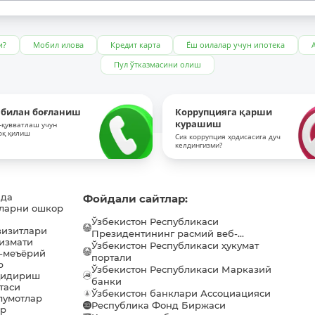
и?
Мобил илова
Кредит карта
Ёш оилалар учун ипотека
Пул ўтказмасини олиш
 билан боғланиш
Коррупцияга қарши
курашиш
-қувватлаш учун
оқ қилиш
Сиз коррупция ҳодисасига дуч
келдингизми?
ида
Фойдали сайтлар:
ларни ошкор
Ўзбекистон Республикаси
визитлари
Президентининг расмий веб-...
хизмати
Ўзбекистон Республикаси ҳукумат
-меъёрий
портали
р
Ўзбекистон Республикаси Марказий
қидириш
банки
таси
Ўзбекистон банклари Ассоциацияси
лумотлар
Республика Фонд Биржаси
ар