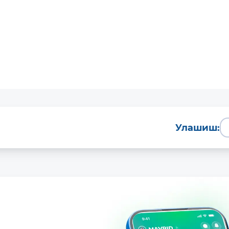
Улашиш:
Батафсил