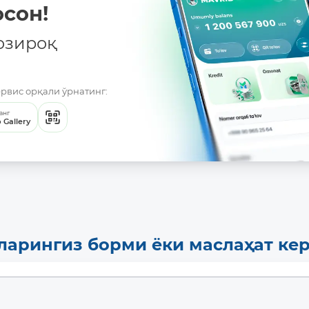
сон!
озироқ
ервис орқали ўрнатинг:
анг
 Gallery
ларингиз борми ёки маслаҳат ке