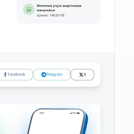
Ипотека учун шартнома
намунаси
Ҳажми: 148.00 KB
Facebook
Telegram
X
Батафси