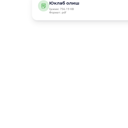
Юклаб олиш
Ҳажми: 756.19 KB
Формат: pdf