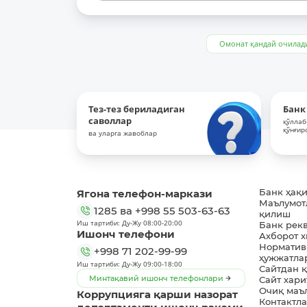
Омонат қандай очилад
Тез-тез бериладиган
Банк
саволлар
қўллаб
қўнғир
ва уларга жавоблар
Ягона телефон-маркази
Банк ҳақ
Маълумот
1285
ва
+998 55 503-63-63
қилиш
Иш тартиби: Ду-Жу 08:00-20:00
Банк рек
Ишонч телефони
Ахборот 
Норматив
+998 71 202-99-99
ҳужжатла
Иш тартиби: Ду-Жу 09:00-18:00
Сайтдан 
Минтақавий ишонч телефонлари
Сайт хари
Очиқ маъ
Коррупцияга қарши назорат
Контактл