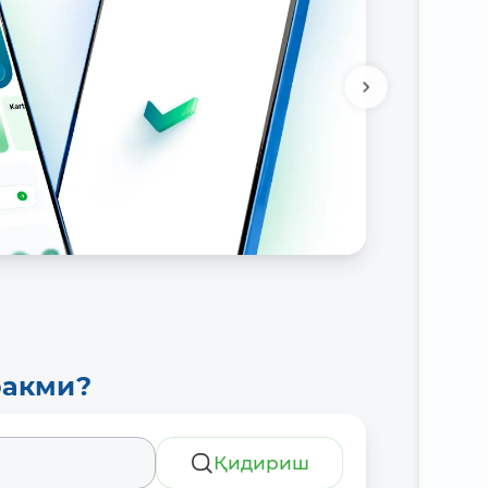
ракми?
Қидириш