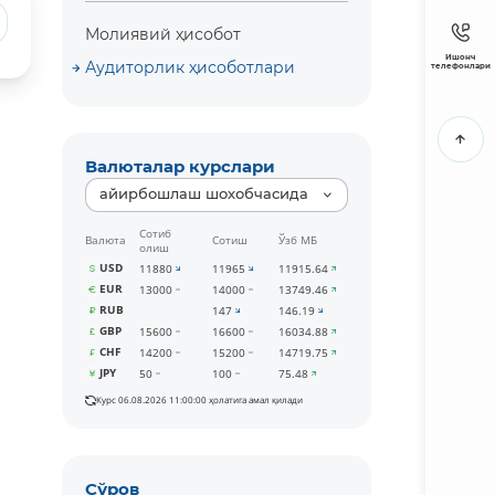
Молиявий ҳисобот
Ишонч
Аудиторлик ҳисоботлари
телефонлари
Валюталар курслари
айирбошлаш шохобчасида
Сотиб
Валюта
Сотиш
Ўзб МБ
олиш
USD
11880
11965
11915.64
EUR
13000
14000
13749.46
RUB
147
146.19
GBP
15600
16600
16034.88
CHF
14200
15200
14719.75
JPY
50
100
75.48
Курс 06.08.2026 11:00:00 ҳолатига амал қилади
Сўров