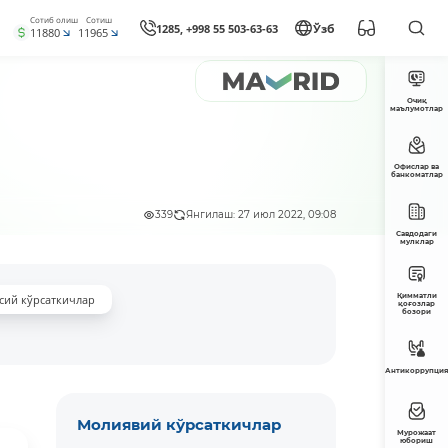
Сотиб олиш
Сотиш
1285, +998 55 503-63-63
Ўзб
11880
11965
Очиқ
маълумотлар
Офислар ва
банкоматлар
339
Янгилаш: 27 июл 2022, 09:08
Савдодаги
мулклар
Қимматли
сий кўрсаткичлар
қоғозлар
бозори
Антикоррупция
Молиявий кўрсаткичлар
Мурожаат
юбориш