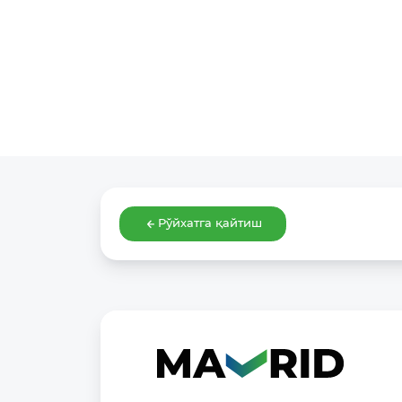
Рўйхатга қайтиш