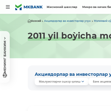
Жисмоний шахслар
Микро ва кичик б
Асосий
Акциядорлар ва инвесторлар учун
Молиявий кў
2011 yil bo`yicha m
МЕНИНГ БАНКИМ
Акциядорлар ва инвесторлар 
Маълумотларни ошкор қилиш
Банк акциял