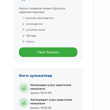
Ишонч телефони хизмат кўрсатиш
сифатини баҳоланг
1 - умуман қониқарсиз
2 - қониқарсиз
3 - унчалик эмас
4 - бўлади
5 - тўлиқ
Овоз бермоқ
Янги ҳужжатлар
Микроқарз учун шартнома
намунаси
Ҳажми: 98.50 KB
Автокредит учун шартнома
намунаси
Ҳажми: 93.00 KB