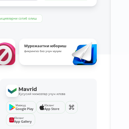
Акцияларни сотиб олиш
Мурожаатни юбориш
фикрингиз биз учун муҳим
Mavrid
Хусусий мижозлар учун илова
Мавжуд
Юкланг
Google Play
App Store
Юкланг
App Gallery