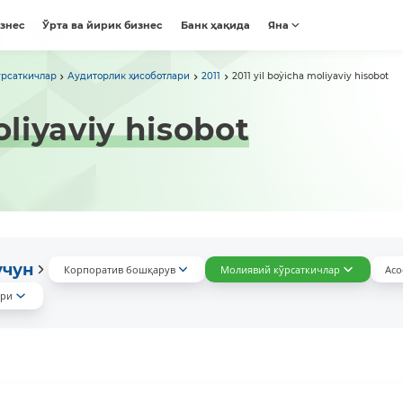
изнес
Ўрта ва йирик бизнес
Банк ҳақида
Яна
рсаткичлар
Аудиторлик ҳисоботлари
2011
2011 yil bo`yicha moliyaviy hisobot
oliyaviy hisobot
учун
Корпоратив бошқарув
Молиявий кўрсаткичлар
Асо
ари