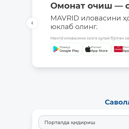
Омонат очиш — о
MAVRID иловасини ҳ
юклаб олинг.
Mavrid иловасини сизга қулай бўлган с
Мавжуд
Юкланг
Юкл
Google Play
App Store
App
Савол