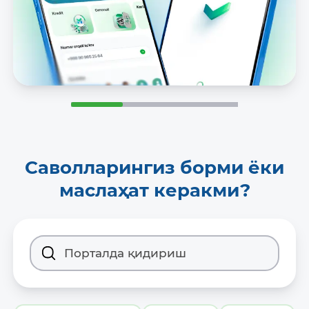
Саволларингиз борми ёки
маслаҳат керакми?