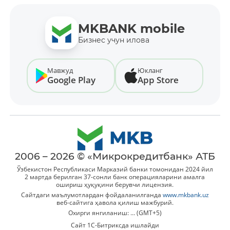
MKBANK mobile
Бизнес учун илова
Мавжуд
Юкланг
Google Play
App Store
2006 – 2026 © «Микрокредитбанк» АТБ
Ўзбекистон Республикаси Марказий банки томонидан 2024 йил
2 мартда берилган 37-сонли банк операцияларини амалга
ошириш ҳуқуқини берувчи лицензия.
Сайтдаги маълумотлардан фойдаланилганда
www.mkbank.uz
веб-сайтига ҳавола қилиш мажбурий.
Охирги янгиланиш: ... (GMT+5)
Сайт 1C-Битриксда ишлайди