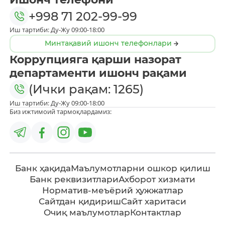
+998 71 202-99-99
Иш тартиби: Ду-Жу 09:00-18:00
Минтақавий ишонч телефонлари
Коррупцияга қарши назорат
департаменти ишонч рақами
(Ички рақам: 1265)
Иш тартиби: Ду-Жу 09:00-18:00
Биз ижтимоий тармоқлардамиз:
Банк ҳақида
Маълумотларни ошкор қилиш
Банк реквизитлари
Ахборот хизмати
Норматив-меъёрий ҳужжатлар
Сайтдан қидириш
Сайт харитаси
Очиқ маълумотлар
Контактлар