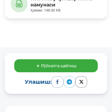
намунаси
Ҳажми: 148.00 KB
Рўйхатга қайтиш
Улашиш: