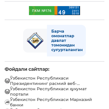
Барча
омонатлар
давлат
томонидан
суғурталанган
Фойдали сайтлар:
Ўзбекистон Республикаси
Президентининг расмий веб-...
Ўзбекистон Республикаси ҳукумат
портали
Ўзбекистон Республикаси Марказий
банки