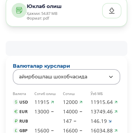
Юклаб олиш
Ҳажми: 54.87 MB
Формат: pdf
Валюталар курслари
айирбошлаш шохобчасида
Валюта
Сотиб олиш
Сотиш
Ўзб МБ
11915
12000
11915.64
USD
13000
14000
13749.46
EUR
147
146.19
RUB
15600
16600
16034.88
GBP