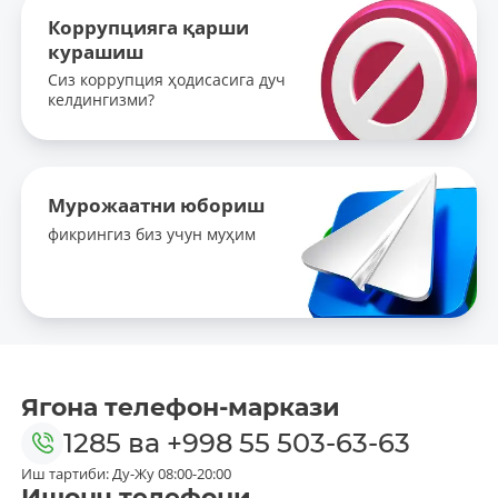
Коррупцияга қарши
курашиш
Сиз коррупция ҳодисасига дуч
келдингизми?
Мурожаатни юбориш
фикрингиз биз учун муҳим
Ягона телефон-маркази
1285
ва
+998 55 503-63-63
Иш тартиби: Ду-Жу 08:00-20:00
Ишонч телефони