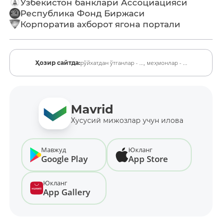
Ўзбекистон банклари Ассоциацияси
Республика Фонд Биржаси
Корпоратив ахборот ягона портали
рўйхатдан ўтганлар - ...,
меҳмонлар - ...
Ҳозир сайтда:
Mavrid
Хусусий мижозлар учун илова
Мавжуд
Юкланг
Google Play
App Store
Юкланг
App Gallery