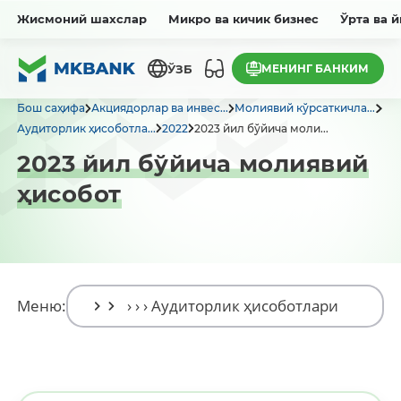
Жисмоний шахслар
Микро ва кичик бизнес
Ўрта ва 
МЕНИНГ БАНКИМ
ЎЗБ
Бош саҳифа
Акциядорлар ва инвес...
Молиявий кўрсаткичла...
Аудиторлик ҳисоботла...
2022
2023 йил бўйича моли...
2023 йил бўйича молиявий
ҳисобот
Меню: