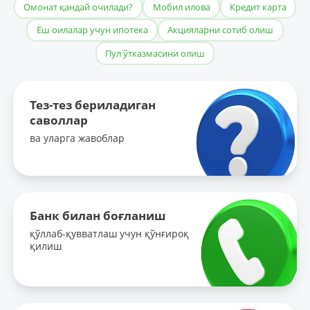
Омонат қандай очилади?
Мобил илова
Кредит карта
Ёш оилалар учун ипотека
Акцияларни сотиб олиш
Пул ўтказмасини олиш
Тез-тез бериладиган
саволлар
ва уларга жавоблар
Банк билан боғланиш
қўллаб-қувватлаш учун қўнғироқ
қилиш