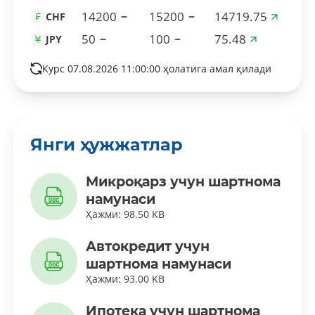
14200
15200
14719.75
CHF
50
100
75.48
JPY
Курс 07.08.2026 11:00:00 ҳолатига амал қилади
Янги ҳужжатлар
Микроқарз учун шартнома
намунаси
Ҳажми: 98.50 KB
Автокредит учун
шартнома намунаси
Ҳажми: 93.00 KB
Ипотека учун шартнома