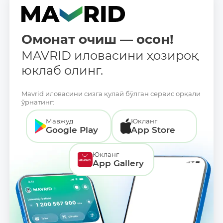
Омонат очиш — осон!
MAVRID иловасини ҳозироқ
юклаб олинг.
Mavrid иловасини сизга қулай бўлган сервис орқали
ўрнатинг:
Мавжуд
Юкланг
Google Play
App Store
Юкланг
App Gallery