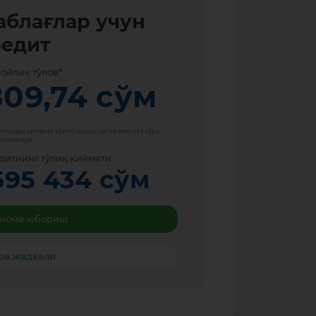
аблағлар учун
редит
 ойлик тўлов*
809,74
сўм
омонидан аризани кўриб чиқиш натижаларига кўра
лгиланади.
дитнинг тўлиқ қиймати
595 434
сўм
бнома юбориш
ов жадвали