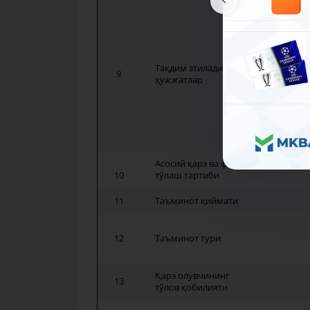
- кре
- бизн
- това
- имп
Тақдим этиладиган
9
- агар
ҳужжатлар
розили
- фао
- кре
- кре
Асосий қарз ва фоиз
10
тўлаш тартиби
11
Таъминот қиймати
12
Таъминот тури
Қарз олувчининг
13
тўлов қобилияти