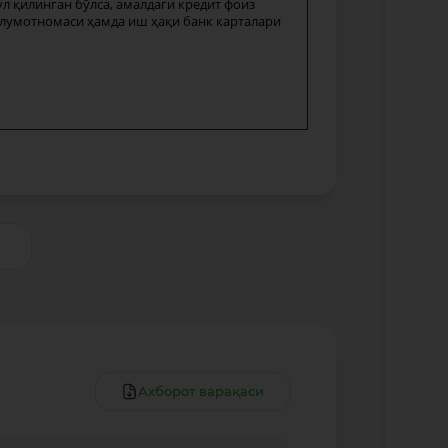
л қилинган бўлса, амалдаги кредит фоиз
ълумотномаси ҳамда иш ҳақи банк карталари
и
Ахборот варақаси