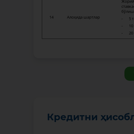
Жорий 
ставка
бўлиш
14
Алоҳида шартлар
- 5 та
- 10 т
- 20 в
Кредитни ҳисоб