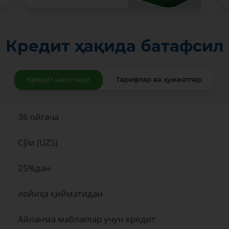
Кредит ҳақида батафсил
Кредит шартлари
Тарифлар ва ҳужжатлар
36 ойгача
Сўм (UZS)
25%дан
лойиҳа қийматидан
Айланма маблағлар учун кредит