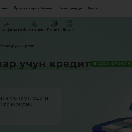
изнес
Ўрта ва йирик бизнес
Банк ҳақида
Яна
к кафолати
Факторинг
Лизинг
Яна
аблағлар учун кредит
ар учун кредит
КАССА ОРҚАЛИ
н якка тартибдаги
и ва юридик