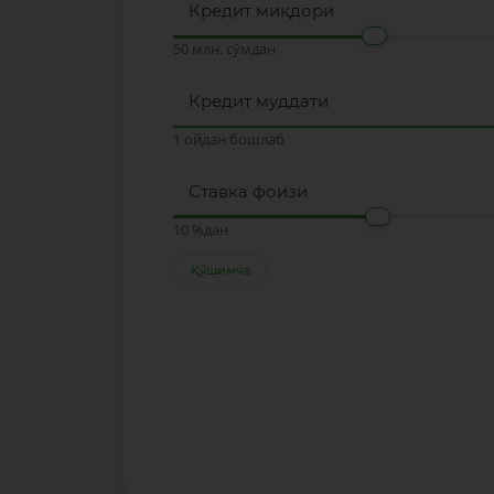
Кредит миқдори
50 млн. сўмдан
Кредит муддати
1 ойдан бошлаб
Ставка фоизи
10 %дан
Қўшимча