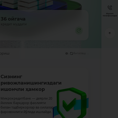
Ишонч
телефонлари
36 ойгача
кредит муддати
бориш
...
Янгилаш: ...
Сизнинг
ривожланишингиздаги
ишончли ҳамкор
Микрокредитбанк — деярли 20
йиллик барқарор фаолияти
билан тадбиркорлар ва оилалар
фаровонлиги йўлида ишлайди.