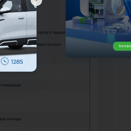
 нусхаси;
г кредит олишга ва гаровга тақдим этишга
ни берувчи ҳужжатлари нусхаси;
Батафс
этилиши мумкин.
ан миқдорда
ари асосида