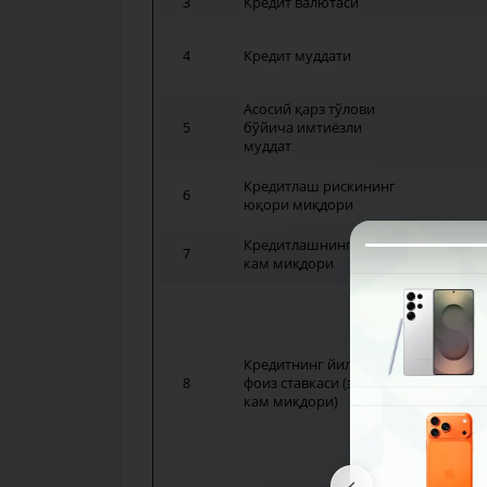
3
Кредит валютаси
4
Кредит муддати
Асосий қарз тўлови
5
бўйича имтиёзли
муддат
Кредитлаш рискининг
6
юқори миқдори
Кредитлашнинг энг
7
кам миқдори
- 12 о
- 12 о
Кредитнинг йиллик
- Бош 
8
фоиз ставкаси (энг
кам миқдори)