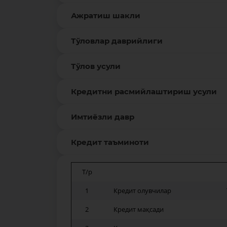
Ажратиш шакли
Тўловлар даврийлиги
Тўлов усули
Кредитни расмийлаштириш усули
Имтиёзли давр
Кредит таъминоти
Т/р
1
Кредит олувчилар
2
Кредит мақсади