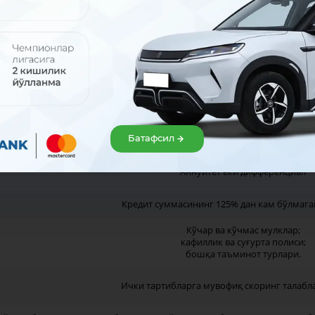
дит буюртма;
ес-режа ёки пул оқимлари прогнози;
р ва маҳсулотлар (хизматлар) бўйича тузилган олди-сотди шартномаси
орт шартномаси (хорижий валютадаги кредит учун);
 қарз олувчи ёки гаровга қўювчи юридик шахс бўлса, мулкдорларинин
гини тасдиқловчи ҳужжатлар асл нусхаси;
лиятни амалга ошириш ва офис бино-иншоотидан фойдаланиш ҳуқуқи
дит таъминоти ҳужжатлари;
Батафсил
дит буюртманомасини ўрганиш давомида қўшимча ҳужжатлар талаб 
Аннуитет ёки дифференциал
Кредит суммасининг 125% дан кам бўлмаг
Кўчар ва кўчмас мулклар;
кафиллик ва суғурта полиси;
бошқа таъминот турлари.
Ички тартибларга мувофиқ скоринг талабл