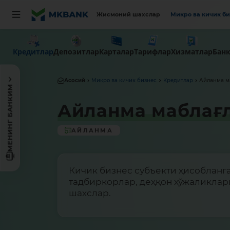
Жисмоний шахслар
Микро ва кичик б
Кредитлар
Депозитлар
Карталар
Тарифлар
Хизматлар
Бан
Асосий
Микро ва кичик бизнес
Кредитлар
Айланма м
МЕНИНГ БАНКИМ
Айланма маблағл
АЙЛАНМА
Кичик бизнес субъекти ҳисобланга
тадбиркорлар, деҳқон хўжаликлар
шахслар.