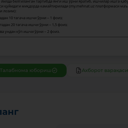
йилда белгиланган тартибда янги иш ўрни яратиб, ишчилар ишга қабу
си қуйидаги миқдорда камайтирилади (my.mehnat.uz платформаси ма
и лозим):
дан 10 тагача ишчи ўрни – 1 фоиз;
адан 20 тагача ишчи ўрни – 1,5 фоиз;
а ундан кўп ишчи ўрни – 2 фоиз.
Талабнома юбориш
Ахборот варақас
ланг