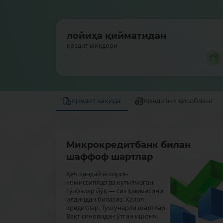
лойиҳа қийматидан
кредит миқдори
Кредит ҳақида
Кредитни ҳисобланг
Микрокредитбанк билан
шаффоф шартлар
Ҳеч қандай яширин
комиссиялар ва кутилмаган
тўловлар йўқ — сиз ҳаммасини
олдиндан биласиз. Ҳалол
кредитлар. Тушунарли шартлар.
Вақт синовидан ўтган ишонч.