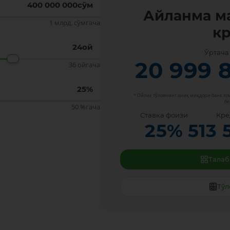
400 000 000
сўм
Айланма м
1 млрд. сўмгача
к
24
ой
Ўртача
20 999 
36 ойгача
25
%
* Ойлик тўловнинг аниқ миқдори банк т
бе
50 %гача
Ставка фоизи
Кре
25
%
513 
Тала
Тўл