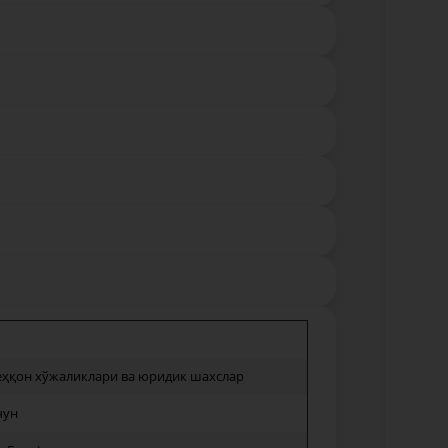
деҳқон хўжаликлари ва юридик шахслар
чун