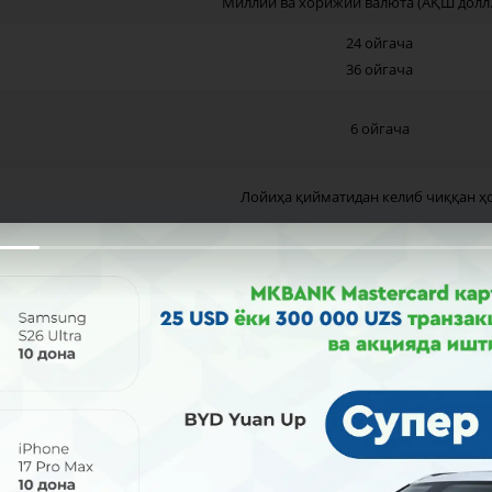
Миллий ва хорижий валюта (АҚШ долл.
24 ойгача
36 ойгача
6 ойгача
Лойиҳа қийматидан келиб чиққан ҳ
10 млн.сўм эквиваленти
Миллий валютада:
йгача – 25 фоиз;
йдан ортиқ – 26 фоиз;
битим доирасида ажратиладиган кредит - 25 фоиз.
АҚШ долларида 14 фоиздан кам бўл
Еврода 13 фоиздан кам бўлмага