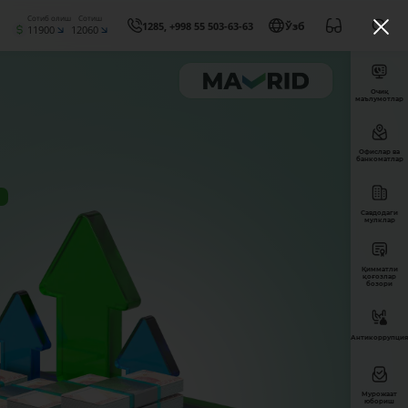
Сотиб олиш
Сотиш
1285, +998 55 503-63-63
Ўзб
11900
12060
Очиқ
маълумотлар
Офислар ва
банкоматлар
Савдодаги
мулклар
Қимматли
қоғозлар
бозори
Антикоррупция
Мурожаат
юбориш