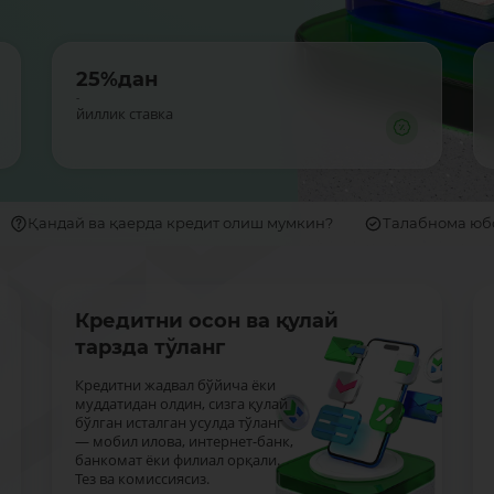
25%дан
-
йиллик ставка
Қандай ва қаерда кредит олиш мумкин?
Талабнома ю
Кредитни осон ва қулай
тарзда тўланг
Кредитни жадвал бўйича ёки
муддатидан олдин, сизга қулай
бўлган исталган усулда тўланг
— мобил илова, интернет-банк,
банкомат ёки филиал орқали.
Тез ва комиссиясиз.