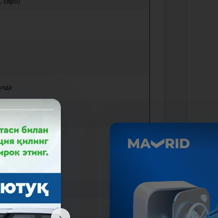
, Евро)
олда
маган
н