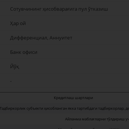
Сотувчининг ҳисобварағига пул ўтказиш
Ҳар ой
Дифференциал, Аннуитет
Банк офиси
Йўқ
-
Кредитлаш шартлари
Тадбиркорлик субъекти ҳисобланган якка тартибдаги тадбиркорлар, 
Айланма маблағларни тўлдириш у