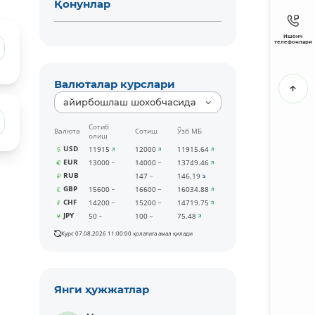
Қонунлар
Ишонч
телефонлари
Валюталар курслари
айирбошлаш шохобчасида
Сотиб
Валюта
Сотиш
Ўзб МБ
олиш
USD
11915
12000
11915.64
EUR
13000
14000
13749.46
RUB
147
146.19
GBP
15600
16600
16034.88
CHF
14200
15200
14719.75
JPY
50
100
75.48
Курс 07.08.2026 11:00:00 ҳолатига амал қилади
Янги ҳужжатлар