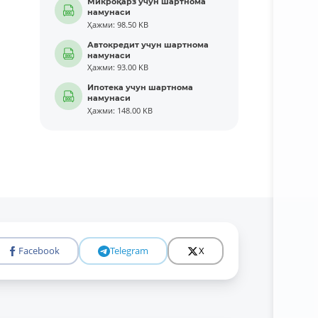
Микроқарз учун шартнома
намунаси
Ҳажми: 98.50 KB
Автокредит учун шартнома
намунаси
Ҳажми: 93.00 KB
Ипотека учун шартнома
намунаси
Ҳажми: 148.00 KB
Facebook
Telegram
X