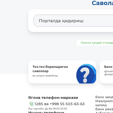
Савол
Омонат қандай очилад
Тез-тез бериладиган
Банк
саволлар
қўллаб
қўнғир
ва уларга жавоблар
Ягона телефон-маркази
Банк ҳақ
Маълумот
1285
ва
+998 55 503-63-63
қилиш
Иш тартиби: Ду-Жу 08:00-20:00
Банк рек
Ишонч телефони