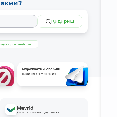
ракми?
Қидириш
Акцияларни сотиб олиш
Мурожаатни юбориш
фикрингиз биз учун муҳим
Mavrid
Хусусий мижозлар учун илова