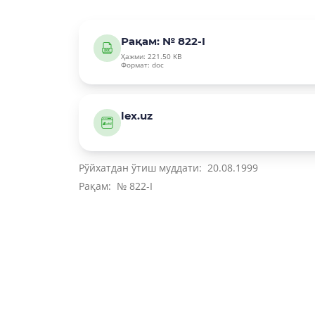
Рақам: № 822-I
Ҳажми: 221.50 KB
Формат: doc
lex.uz
Рўйхатдан ўтиш муддати: 20.08.1999
Рақам: № 822-I