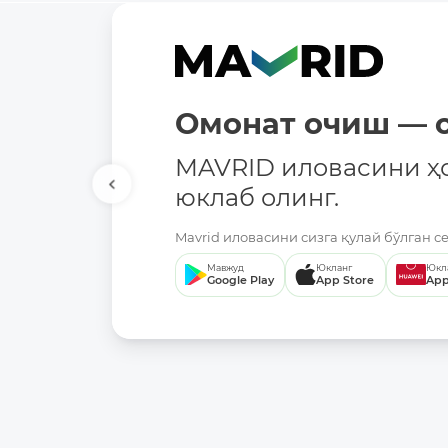
Омонат очиш — о
MAVRID иловасини ҳ
юклаб олинг.
Mavrid иловасини сизга қулай бўлган с
Мавжуд
Юкланг
Юкл
Google Play
App Store
App