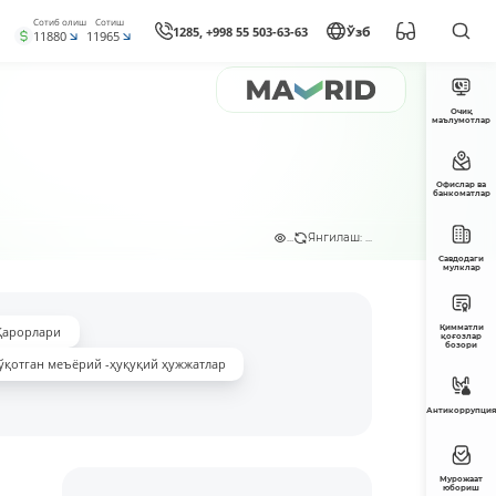
Сотиб олиш
Сотиш
1285, +998 55 503-63-63
Ўзб
11880
11965
Очиқ
маълумотлар
Офислар ва
банкоматлар
...
Янгилаш: ...
Савдодаги
мулклар
Қимматли
Қарорлари
қоғозлар
бозори
ўқотган меъёрий -ҳуқуқий ҳужжатлар
Антикоррупция
Мурожаат
юбориш