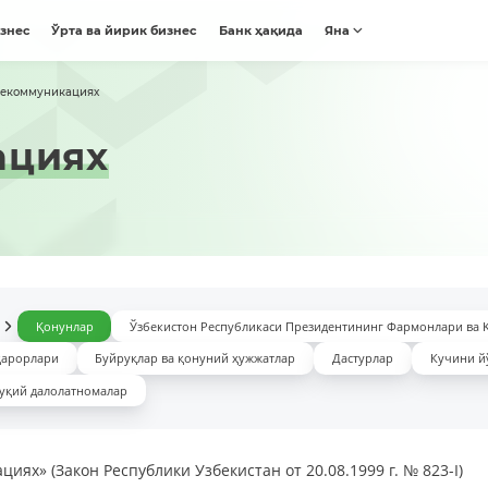
изнес
Ўрта ва йирик бизнес
Банк ҳақида
Яна
лекоммуникациях
ациях
Қонунлар
Ўзбекистон Республикаси Президентининг Фармонлари ва 
қарорлари
Буйруқлар ва қонуний ҳужжатлар
Дастурлар
Кучини й
уқий далолатномалар
иях» (Закон Республики Узбекистан от 20.08.1999 г. № 823-I)