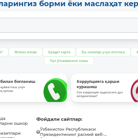
ларингиз борми ёки маслаҳат ке
и?
Мобил илова
Кредит карта
Ёш оилалар учун ипотека
Пул ўтказмасини олиш
 билан боғланиш
Коррупцияга қарши
курашиш
-қувватлаш учун
оқ қилиш
Сиз коррупция ҳодисасига дуч
келдингизми?
ида
Фойдали сайтлар:
ларни ошкор
Ўзбекистон Республикаси
визитлари
Президентининг расмий веб-...