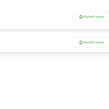
Юклаб олиш
Юклаб олиш