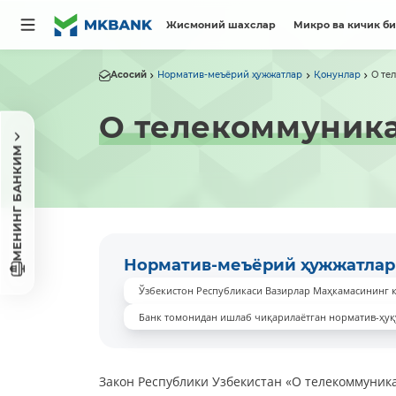
Жисмоний шахслар
Микро ва кичик б
Асосий
Норматив-меъёрий ҳужжатлар
Қонунлар
О те
О телекоммуник
МЕНИНГ БАНКИМ
Норматив-меъёрий ҳужжатлар
Ўзбекистон Республикаси Вазирлар Маҳкамасининг 
Банк томонидан ишлаб чиқарилаётган норматив-ҳуқ
Закон Республики Узбекистан «О телекоммуникац