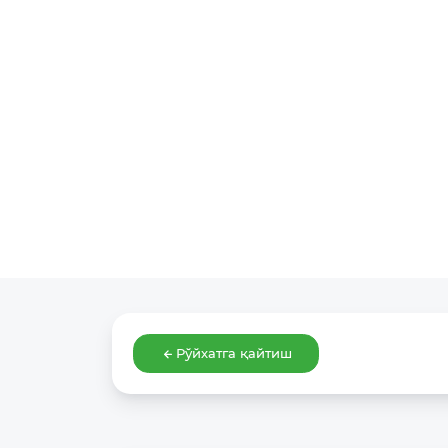
Рўйхатга қайтиш