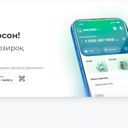
сон!
озироқ
ервис орқали ўрнатинг:
анг
 Gallery