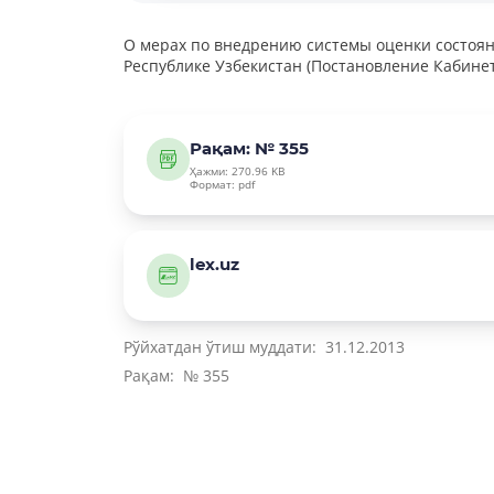
О мерах по внедрению системы оценки состоя
Республике Узбекистан (Постановление Кабинет
Рақам: № 355
Ҳажми: 270.96 KB
Формат: pdf
lex.uz
Рўйхатдан ўтиш муддати: 31.12.2013
Рақам: № 355