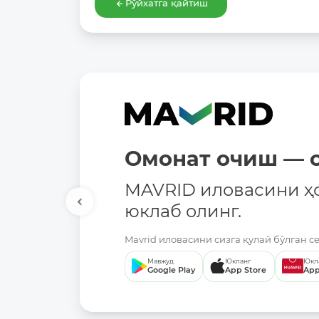
Рўйхатга қайтиш
Омонат очиш — о
MAVRID иловасини ҳ
юклаб олинг.
Mavrid иловасини сизга қулай бўлган с
Мавжуд
Юкланг
Юкл
Google Play
App Store
App