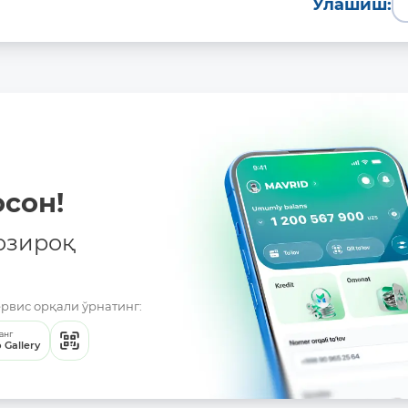
Улашиш:
сон!
Батафсил
озироқ
ервис орқали ўрнатинг:
анг
 Gallery