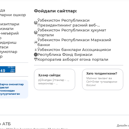
ида
Фойдали сайтлар:
ларни ошкор
Ўзбекистон Республикаси
визитлари
Президентининг расмий веб-...
хизмати
Ўзбекистон Республикаси ҳукумат
-меъёрий
портали
р
Ўзбекистон Республикаси Марказий
қидириш
банки
таси
Ўзбекистон банклари Ассоциацияси
лумотлар
Республика Фонд Биржаси
ар
Корпоратив ахборот ягона портали
Хато топдингизми?
Ҳозир сайтда:
Матнни танланг ва
рўйхатдан ўтганлар - ...,
Ctrl+Enter тугмаларини
меҳмонлар - ...
Барча омонатлар
босинг
давлат
томонидан
суғурталанган
» АТБ
Дизайн и