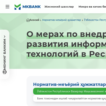
Жисмоний шахслар
Микро ва кичик б
Асосий
Норматив-меъёрий ҳужжатлар
Ўзбекистон Респ
О мерах по внед
МЕНИНГ БАНКИМ
развития инфор
технологий в Ре
Норматив-меъёрий ҳужжатлар
Ўзбекистон Республикаси Вазирлар Маҳкамасининг 
Банк томонидан ишлаб чиқарилаётган норматив-ҳуқ