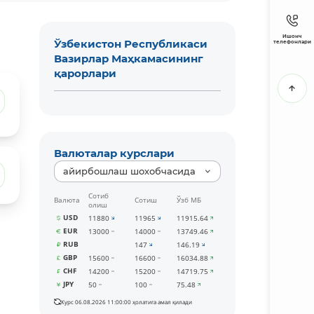
Ишонч
Ўзбекистон Республикаси
телефонлари
Вазирлар Маҳкамасининг
қарорлари
Валюталар курслари
айирбошлаш шохобчасида
Сотиб
Валюта
Сотиш
Ўзб МБ
олиш
USD
11880
11965
11915.64
EUR
13000
14000
13749.46
RUB
147
146.19
GBP
15600
16600
16034.88
CHF
14200
15200
14719.75
JPY
50
100
75.48
Курс 06.08.2026 11:00:00 ҳолатига амал қилади