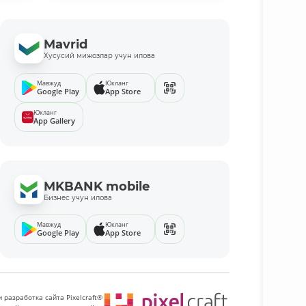
Mavrid
Хусусий мижозлар учун илова
Мавжуд
Юкланг
Google Play
App Store
Юкланг
App Gallery
MKBANK mobile
Бизнес учун илова
Мавжуд
Юкланг
Google Play
App Store
 разработка сайта Pixelcraft®