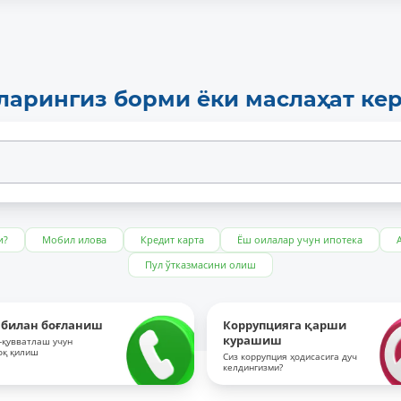
ларингиз борми ёки маслаҳат ке
и?
Мобил илова
Кредит карта
Ёш оилалар учун ипотека
Пул ўтказмасини олиш
 билан боғланиш
Коррупцияга қарши
курашиш
-қувватлаш учун
оқ қилиш
Сиз коррупция ҳодисасига дуч
келдингизми?