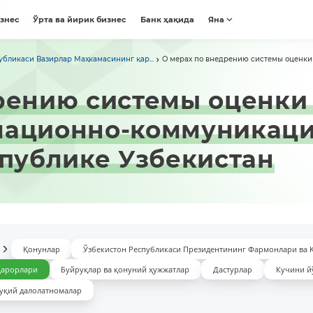
изнес
Ўрта ва йирик бизнес
Банк ҳақида
Яна
убликаси Вазирлар Маҳкамасининг қар...
О мерах по внедрению системы оценки с
рению системы оценки
мационно-коммуникац
спублике Узбекистан
Қонунлар
Ўзбекистон Республикаси Президентининг Фармонлари ва 
қарорлари
Буйруқлар ва қонуний ҳужжатлар
Дастурлар
Кучини й
уқий далолатномалар