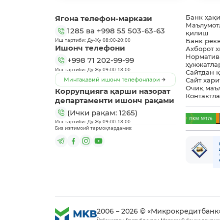
Ягона телефон-маркази
Банк ҳақ
Маълумот
1285
ва
+998 55 503-63-63
қилиш
Иш тартиби: Ду-Жу 08:00-20:00
Банк рек
Ишонч телефони
Ахборот 
Норматив
+998 71 202-99-99
ҳужжатла
Иш тартиби: Ду-Жу 09:00-18:00
Сайтдан 
Минтақавий ишонч телефонлари
Сайт хари
Очиқ маъ
Коррупцияга қарши назорат
Контактл
департаменти ишонч рақами
(Ички рақам: 1265)
Иш тартиби: Ду-Жу 09:00-18:00
Биз ижтимоий тармоқлардамиз:
2006 – 2026 © «Микрокредитбанк