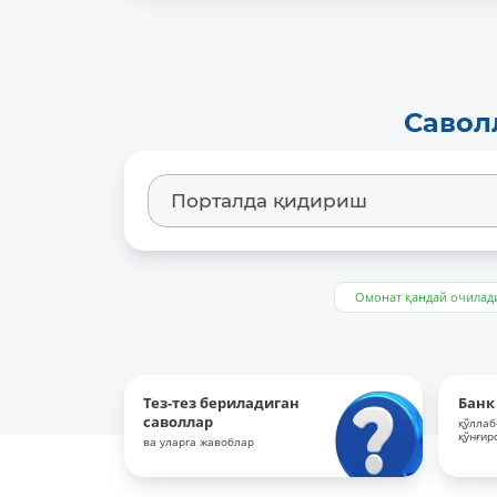
Савол
Омонат қандай очилад
Тез-тез бериладиган
Банк
саволлар
қўллаб
қўнғир
ва уларга жавоблар