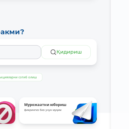
ракми?
Қидириш
Акцияларни сотиб олиш
Мурожаатни юбориш
фикрингиз биз учун муҳим