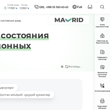
Сотиб олиш
Сотиш
1285, +998 55 503-63-63
Ўзб
11900
12060
остояния разв...
Очиқ
маълумотлар
 состояния
Офислар ва
ионных
банкоматлар
Савдодаги
мулклар
...
Янгилаш: ...
Қимматли
қоғозлар
бозори
Қарорлари
Антикоррупция
ўқотган меъёрий -ҳуқуқий ҳужжатлар
Мурожаат
юбориш