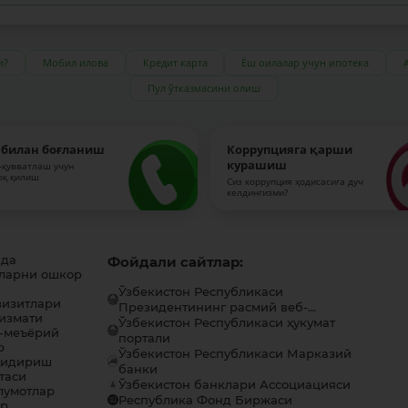
и?
Мобил илова
Кредит карта
Ёш оилалар учун ипотека
Пул ўтказмасини олиш
 билан боғланиш
Коррупцияга қарши
курашиш
-қувватлаш учун
оқ қилиш
Сиз коррупция ҳодисасига дуч
келдингизми?
ида
Фойдали сайтлар:
ларни ошкор
Ўзбекистон Республикаси
визитлари
Президентининг расмий веб-...
хизмати
Ўзбекистон Республикаси ҳукумат
-меъёрий
портали
р
Ўзбекистон Республикаси Марказий
қидириш
банки
таси
Ўзбекистон банклари Ассоциацияси
лумотлар
Республика Фонд Биржаси
ар