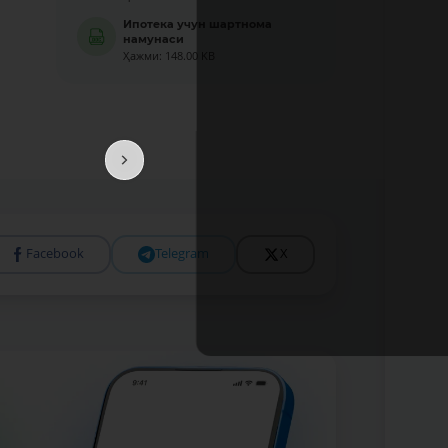
Ипотека учун шартнома
намунаси
Ҳажми: 148.00 KB
Facebook
Telegram
X
Батафс