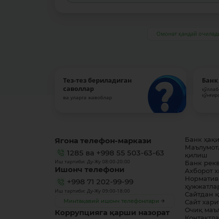
Омонат қандай очилад
Тез-тез бериладиган
Банк
саволлар
қўллаб
қўнғир
ва уларга жавоблар
Ягона телефон-маркази
Банк ҳақ
Маълумот
1285
ва
+998 55 503-63-63
қилиш
Иш тартиби: Ду-Жу 08:00-20:00
Банк рек
Ишонч телефони
Ахборот 
Норматив
+998 71 202-99-99
ҳужжатла
Иш тартиби: Ду-Жу 09:00-18:00
Сайтдан 
Минтақавий ишонч телефонлари
Сайт хари
Очиқ маъ
Коррупцияга қарши назорат
Контактл