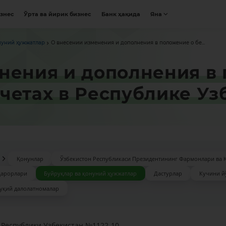
изнес
Ўрта ва йирик бизнес
Банк ҳақида
Яна
нуний ҳужжатлар
О внесении изменения и дополнения в положение о бе...
нения и дополнения в
четах в Республике Уз
Қонунлар
Ўзбекистон Республикаси Президентининг Фармонлари ва 
қарорлари
Буйруқлар ва қонуний ҳужжатлар
Дастурлар
Кучини й
уқий далолатномалар
 Республики Узбекистан №1122-10