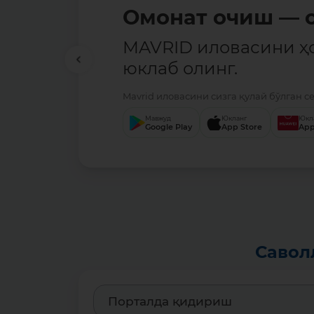
Омонат очиш — о
MAVRID иловасини ҳ
юклаб олинг.
Mavrid иловасини сизга қулай бўлган с
Мавжуд
Юкланг
Юкл
Google Play
App Store
App
Савол