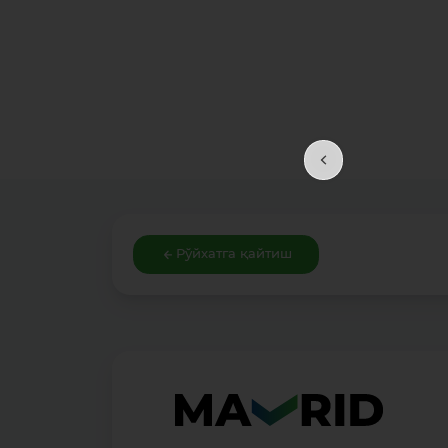
Рўйхатга қайтиш