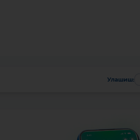
Улашиш:
Батафсил