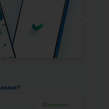
ракми?
Қидириш