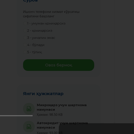
Ишонч телефони хизмат кўрсатиш
сифатини баҳоланг
1 - умуман қониқарсиз
2 - қониқарсиз
3 - унчалик эмас
4 - бўлади
5 - тўлиқ
Овоз бермоқ
Янги ҳужжатлар
Микроқарз учун шартнома
намунаси
Ҳажми: 98.50 KB
Автокредит учун шартнома
намунаси
Ҳажми: 93.00 KB