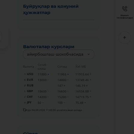
Буйруқлар ва қонуний
ҳужжатлар
Ишонч
телефонлари
Валюталар курслари
айирбошлаш шохобчасида
Сотиб
Валюта
Сотиш
Ўзб МБ
олиш
USD
11880
11965
11915.64
EUR
13000
14000
13749.46
RUB
147
146.19
GBP
15600
16600
16034.88
CHF
14200
15200
14719.75
JPY
50
100
75.48
Курс 06.08.2026 11:00:00 ҳолатига амал қилади
Сўров