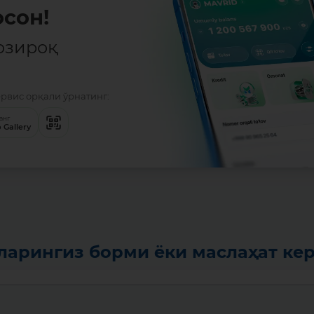
сон!
озироқ
ервис орқали ўрнатинг:
анг
 Gallery
ларингиз борми ёки маслаҳат ке