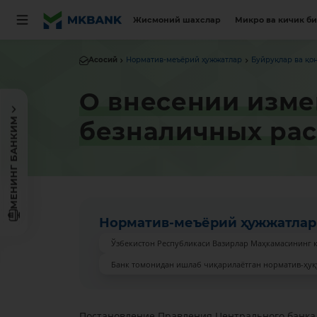
Жисмоний шахслар
Микро ва кичик б
Асосий
Норматив-меъёрий ҳужжатлар
Буйруқлар ва қо
О внесении изме
МЕНИНГ БАНКИМ
безналичных рас
Норматив-меъёрий ҳужжатлар
Ўзбекистон Республикаси Вазирлар Маҳкамасининг 
Банк томонидан ишлаб чиқарилаётган норматив-ҳуқ
Постановление Правления Центрального банка