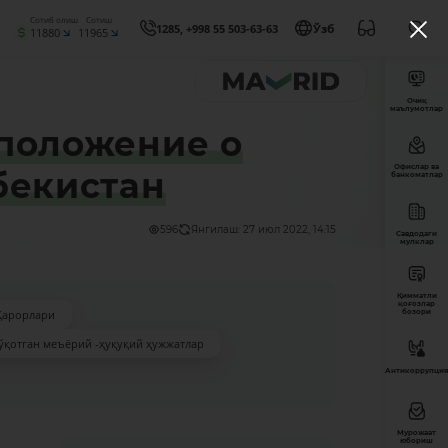
Сотиб олиш
Сотиш
1285, +998 55 503-63-63
Ўзб
11880
11965
Очиқ
маълумотлар
 положение о
Офислар ва
бекистан
банкоматлар
596
Янгилаш: 27 июл 2022, 14:15
Савдодаги
мулклар
Қимматли
қоғозлар
Қарорлари
бозори
ўқотган меъёрий -ҳуқуқий ҳужжатлар
Антикоррупция
Мурожаат
юбориш