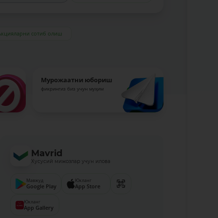
Акцияларни сотиб олиш
Мурожаатни юбориш
фикрингиз биз учун муҳим
Mavrid
Хусусий мижозлар учун илова
Мавжуд
Юкланг
Google Play
App Store
Юкланг
App Gallery