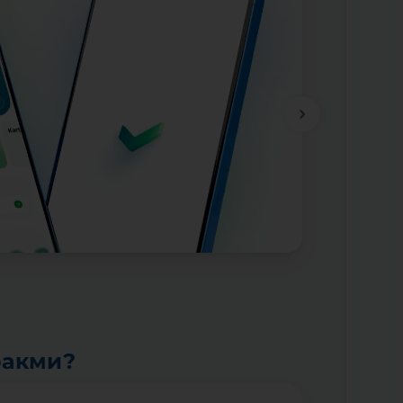
ракми?