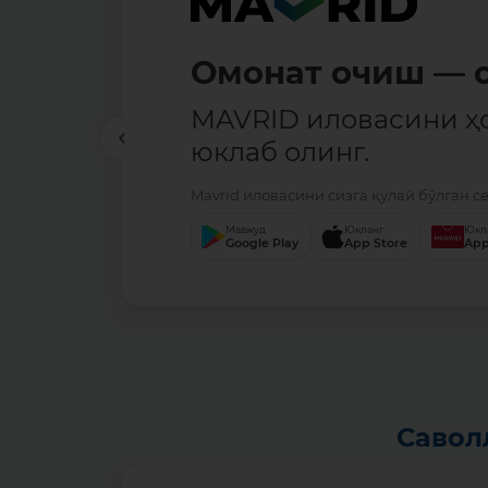
Омонат очиш — о
MAVRID иловасини ҳ
юклаб олинг.
Mavrid иловасини сизга қулай бўлган с
Мавжуд
Юкланг
Юкл
Google Play
App Store
App
Савол