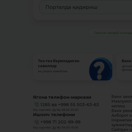
Омонат қандай очилад
Тез-тез бериладиган
Банк
саволлар
қўллаб
қўнғир
ва уларга жавоблар
Ягона телефон-маркази
Банк ҳақ
Маълумот
1285
ва
+998 55 503-63-63
қилиш
Иш тартиби: Ду-Жу 08:00-20:00
Банк рек
Ишонч телефони
Ахборот 
Норматив
+998 71 202-99-99
ҳужжатла
Иш тартиби: Ду-Жу 09:00-18:00
Сайтдан 