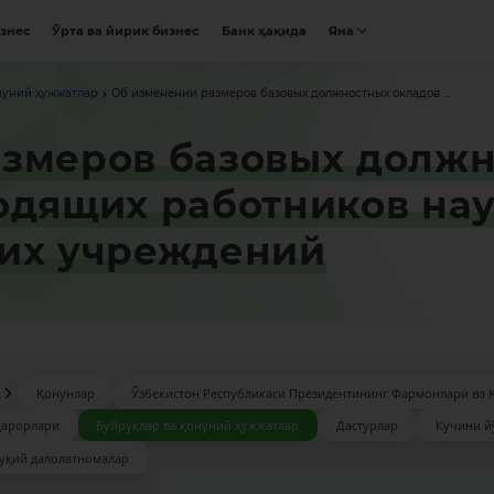
изнес
Ўрта ва йирик бизнес
Банк ҳақида
Яна
нуний ҳужжатлар
Об изменении размеров базовых должностных окладов ...
змеров базовых должн
одящих работников нау
ких учреждений
Қонунлар
Ўзбекистон Республикаси Президентининг Фармонлари ва 
қарорлари
Буйруқлар ва қонуний ҳужжатлар
Дастурлар
Кучини й
уқий далолатномалар