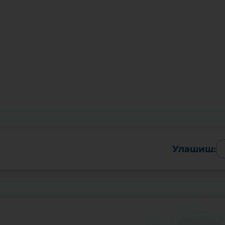
Улашиш:
Батафсил