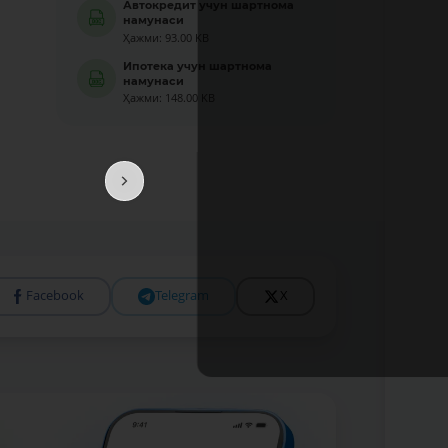
Автокредит учун шартнома
намунаси
Ҳажми: 93.00 KB
Ипотека учун шартнома
намунаси
Ҳажми: 148.00 KB
Facebook
Telegram
X
Батафс