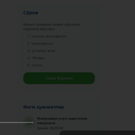
Сўров
Ишонч телефони хизмат кўрсатиш
сифатини баҳоланг
1 - умуман қониқарсиз
2 - қониқарсиз
3 - унчалик эмас
4 - бўлади
5 - тўлиқ
Овоз бермоқ
Янги ҳужжатлар
Микроқарз учун шартнома
намунаси
Ҳажми: 98.50 KB