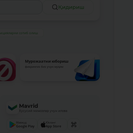
Қидириш
Акцияларни сотиб олиш
Мурожаатни юбориш
фикрингиз биз учун муҳим
Mavrid
Хусусий мижозлар учун илова
Мавжуд
Юкланг
Google Play
App Store