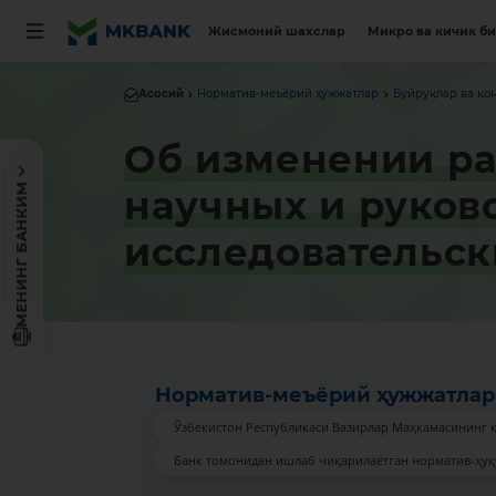
Жисмоний шахслар
Микро ва кичик б
Асосий
Норматив-меъёрий ҳужжатлар
Буйруқлар ва қо
Об изменении ра
МЕНИНГ БАНКИМ
научных и руков
исследовательс
Норматив-меъёрий ҳужжатлар
Ўзбекистон Республикаси Вазирлар Маҳкамасининг 
Банк томонидан ишлаб чиқарилаётган норматив-ҳуқ