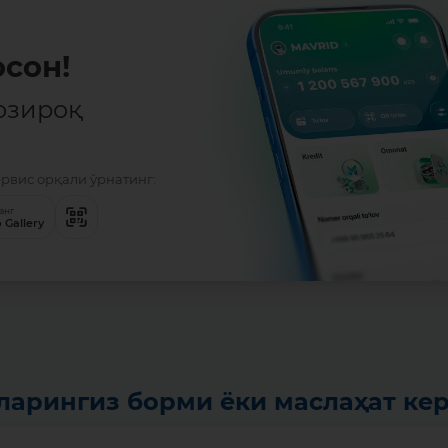
сон!
озироқ
ервис орқали ўрнатинг:
анг
 Gallery
ларингиз борми ёки маслаҳат ке