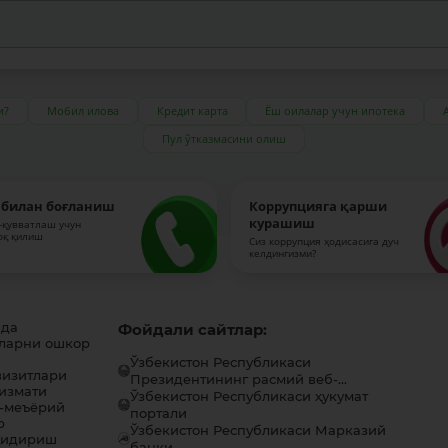
и?
Мобил илова
Кредит карта
Ёш оилалар учун ипотека
Пул ўтказмасини олиш
 билан боғланиш
Коррупцияга қарши
курашиш
-қувватлаш учун
оқ қилиш
Сиз коррупция ҳодисасига дуч
келдингизми?
ида
Фойдали сайтлар:
ларни ошкор
Ўзбекистон Республикаси
визитлари
Президентининг расмий веб-...
хизмати
Ўзбекистон Республикаси ҳукумат
-меъёрий
портали
р
Ўзбекистон Республикаси Марказий
қидириш
банки