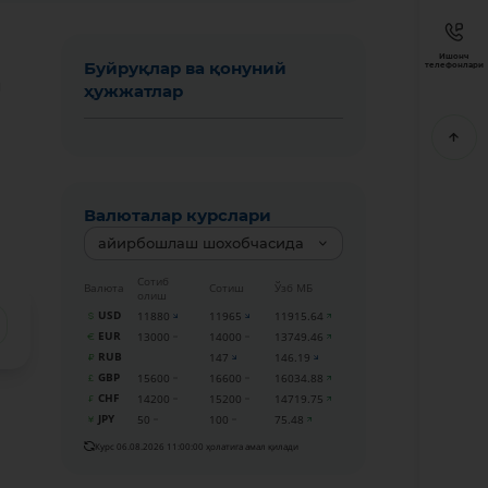
Ишонч
Буйруқлар ва қонуний
телефонлари
м
ҳужжатлар
Валюталар курслари
айирбошлаш шохобчасида
Сотиб
Валюта
Сотиш
Ўзб МБ
олиш
USD
11880
11965
11915.64
EUR
13000
14000
13749.46
RUB
147
146.19
GBP
15600
16600
16034.88
CHF
14200
15200
14719.75
JPY
50
100
75.48
Курс 06.08.2026 11:00:00 ҳолатига амал қилади