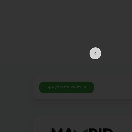
Рўйхатга қайтиш