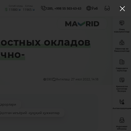
Сотиб олиш
Сотиш
1285, +998 55 503-63-63
Ўзб
11880
11965
Очиқ
маълумотлар
остных окладов
Офислар ва
чно-
банкоматлар
Савдодаги
мулклар
590
Янгилаш: 27 июл 2022, 14:18
Қимматли
қоғозлар
бозори
Қарорлари
Антикоррупция
ўқотган меъёрий -ҳуқуқий ҳужжатлар
Мурожаат
юбориш