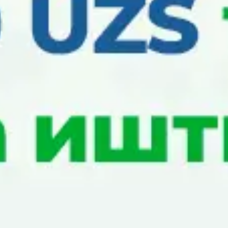
Respublikasi Davlat budjeti mablagʼlari
hisobidan subsidiyalar ajratilmoqda.
Shuningdek, uy-joy oluvchi fuqorolarga
Oʼzbekiston Respublikasi Davlat budjeti
mablagʼlari hisobidan subsidiya toʼlovlari
ajratilishi buyicha bir qator oʼzgarishlar
amalga oshirildi. Subsidiya olish uchun
murojaat qilgan ariza beruvchining
daromadlariga u bilan birga yashamayotgan
yaqin qarindoshlarining daromadlari xam
kiritilishi mumkin.
Fuqorolar subsidiya olish uchun arizalarni yil
davomida topshirishlari mumkin. Uy joy olish
uchun subsidiya taqdim etish toʼgʼrisidagi
xabarnoma ular berilgan sanadan boshlab
12 oy davomida amal qiladi.