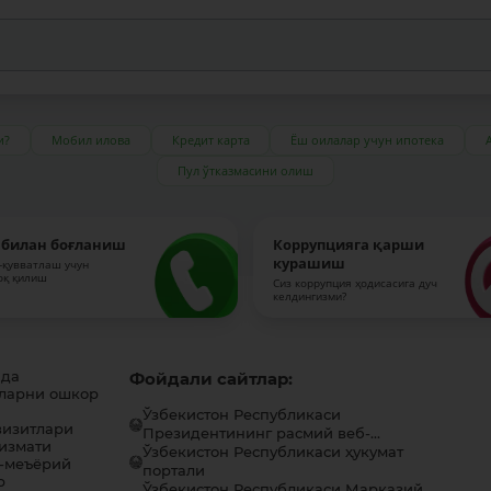
и?
Мобил илова
Кредит карта
Ёш оилалар учун ипотека
Пул ўтказмасини олиш
 билан боғланиш
Коррупцияга қарши
курашиш
-қувватлаш учун
оқ қилиш
Сиз коррупция ҳодисасига дуч
келдингизми?
ида
Фойдали сайтлар:
ларни ошкор
Ўзбекистон Республикаси
визитлари
Президентининг расмий веб-...
хизмати
Ўзбекистон Республикаси ҳукумат
-меъёрий
портали
р
Ўзбекистон Республикаси Марказий