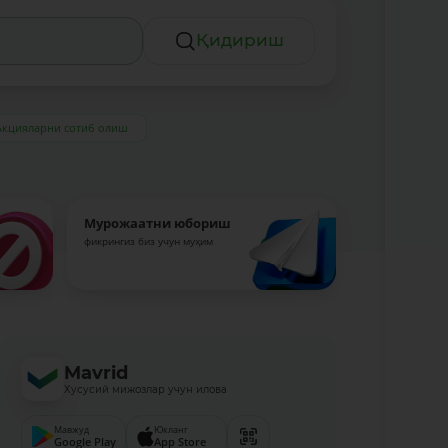
Қидириш
Акцияларни сотиб олиш
Мурожаатни юбориш
фикрингиз биз учун муҳим
Mavrid
Хусусий мижозлар учун илова
Мавжуд
Юкланг
Google Play
App Store