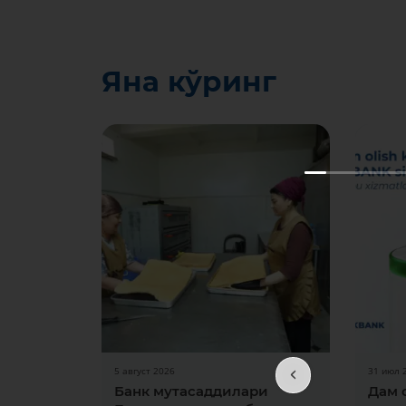
Яна кўринг
5 август 2026
31 июл 
Банк мутасаддилари
Дам 