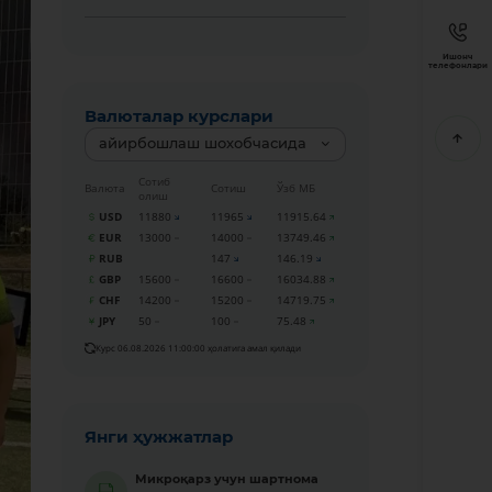
Ишонч
телефонлари
Валюталар курслари
айирбошлаш шохобчасида
Сотиб
Валюта
Сотиш
Ўзб МБ
олиш
USD
11880
11965
11915.64
EUR
13000
14000
13749.46
RUB
147
146.19
GBP
15600
16600
16034.88
CHF
14200
15200
14719.75
JPY
50
100
75.48
Курс 06.08.2026 11:00:00 ҳолатига амал қилади
Янги ҳужжатлар
Микроқарз учун шартнома