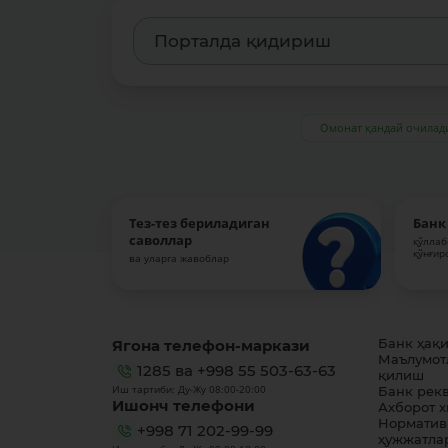
Омонат қандай очилад
Тез-тез бериладиган
Банк
саволлар
қўллаб
қўнғир
ва уларга жавоблар
Ягона телефон-маркази
Банк ҳақ
Маълумот
1285
ва
+998 55 503-63-63
қилиш
Иш тартиби: Ду-Жу 08:00-20:00
Банк рек
Ишонч телефони
Ахборот 
Норматив
+998 71 202-99-99
ҳужжатла