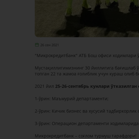
26 сен 2021
"Микрокредитбанк" АТБ Бош офиси ходимлари ў
Мустақиллигимизнинг 30 йиллигига бағишлаб ў
топган 22 та жамоа ғолиблик учун кураш олиб 
2021 йил
25-26-сентябрь кунлари ўтказилган
1-ўрин: Маъмурий департаменти;
2-ўрин: Кичик бизнес ва хусусий тадбиркорли
3-ўрин: Операцион департаменти ходимларидан
Микрокредитбанк – соғлом турмуш тарафдори!