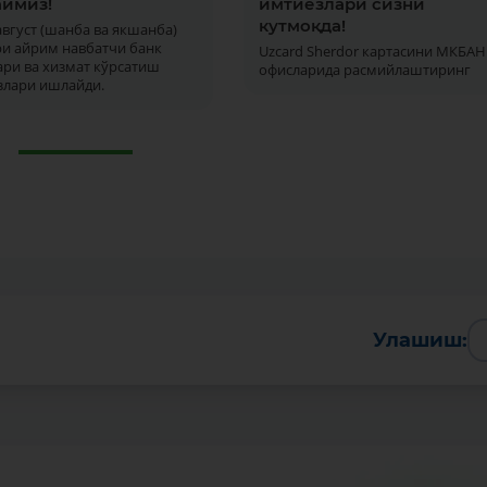
ймиз!
имтиёзлари сизни
кутмоқда!
 август (шанба ва якшанба)
ри айрим навбатчи банк
Uzcard Sherdor картасини МКБАН
ри ва хизмат кўрсатиш
офисларида расмийлаштиринг
злари ишлайди.
Батафсил
Улашиш: