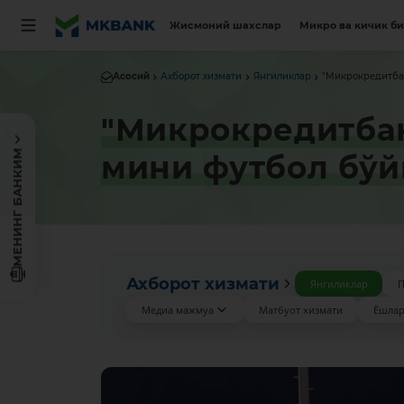
Жисмоний шахслар
Микро ва кичик б
Асосий
Ахборот хизмати
Янгиликлар
"Микрокредитбан
"Микрокредитбан
МЕНИНГ БАНКИМ
мини футбол бўй
Ахборот хизмати
Янгиликлар
П
Медиа мажмуа
Матбуот хизмати
Ёшлар