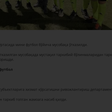
ртасида мини футбол бўйича мусобақа ўтказилди.
тказилган мусобақада мустақил таркибий бўлинмаларидан тар
боришди.
 футбол
к субъектларига хизмат кўрсатишни ривожлантириш департамен
 таркиб топган жамоага насиб қилди.