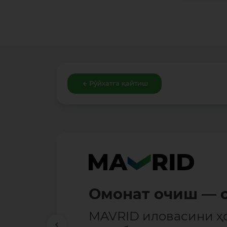
Рўйхатга қайтиш
Омонат очиш — о
MAVRID иловасини ҳ