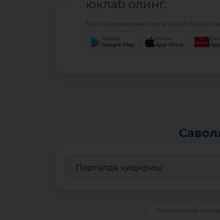
юклаб олинг.
Mavrid иловасини сизга қулай бўлган с
Мавжуд
Юкланг
Юкл
Google Play
App Store
App
Савол
Омонат қандай очилад