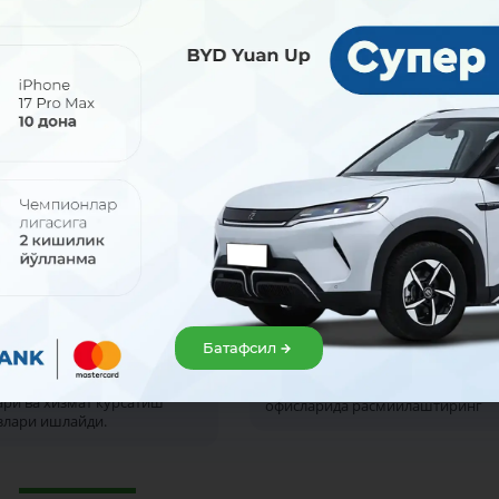
2026
31 июл 2026
олиш кунлари ҳам
Севимли ресторанингиз
ймиз!
имтиёзлари сизни
Батафсил
кутмоқда!
 август (шанба ва якшанба)
ри айрим навбатчи банк
Uzcard Sherdor картасини МКБАН
ри ва хизмат кўрсатиш
офисларида расмийлаштиринг
злари ишлайди.