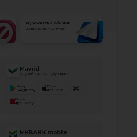
Мурожаатни юбориш
фикрингиз биз учун муҳим
Mavrid
Хусусий мижозлар учун илова
Мавжуд
Юкланг
Google Play
App Store
Юкланг
App Gallery
MKBANK mobile