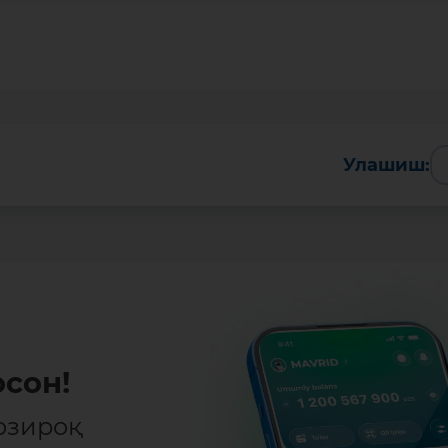
Улашиш:
сон!
озироқ