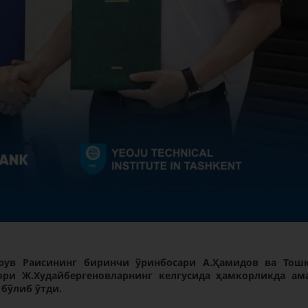
рув Раисининг биринчи ўринбосари А.Ҳамидов ва Тош
ори Ж.
Худайбергеновларнинг келгусида ҳамкорликда ам
бўлиб ўтди.