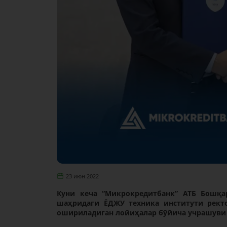
23 июн 2022
Куни кеча “Микрокредитбанк” АТБ Бошқа
шаҳридаги ЁДЖУ техника институти рект
ошириладиган лойиҳалар бўйича учрашуви 