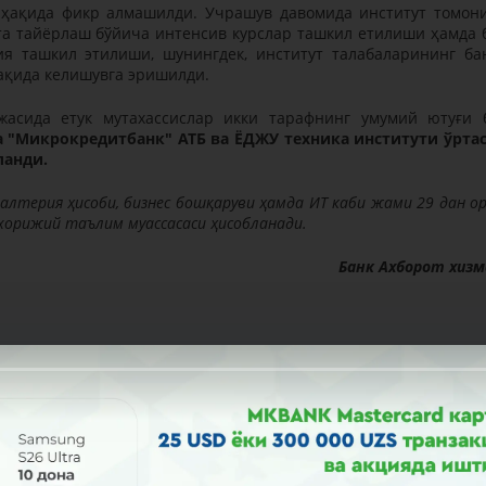
 ҳақида фикр алмашилди. Учрашув давомида институт томон
а тайёрлаш бўйича интенсив курслар ташкил етилиши ҳамда 
ия ташкил этилиши, шунингдек, институт талабаларининг ба
ақида келишувга эришилди.
ижасида етук мутахассислар икки тарафнинг умумий ютуғи 
 "Микрокредитбанк" АТБ ва ЁДЖУ техника институти ўрта
ланди.
алтерия ҳисоби, бизнес бошқаруви ҳамда ИТ каби жами 29 дан о
хорижий таълим муассасаси ҳисобланади.
Банк Aхборот хиз