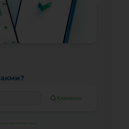
ракми?
Қидириш
Акцияларни сотиб олиш