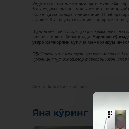
Унда икки томонлама амалдаги муносабатлар
банк ходимларининг малакасини ошириш, қайт
билан ҳамкорликда инновацион IТ-лаборатор
амалиёт ўташи учун имкониятлар яратилиши ҳ
Шунингдек, келгусида ўзаро ҳамкорлик нат
олишига ишонч билдирилди.
Учрашув сўнгида
ўзаро ҳамкорлик бўйича меморандум имзо
ЁДЖУ техника институти ҳозирда молия ва бухг
йўналишда мутахассислар тайёрлайдиган илғор 
Автор:
Bank Axborot xizmati
Яна кўринг