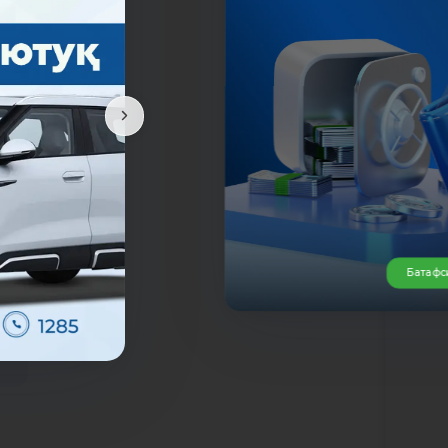
Батафс
да
К