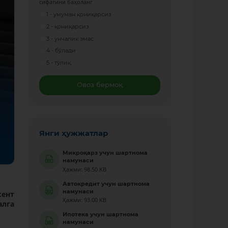
сифатини баҳоланг
1 - умуман қониқарсиз
2 - қониқарсиз
3 - унчалик эмас
4 - бўлади
5 - тўлиқ
Овоз бермоқ
Янги ҳужжатлар
Микроқарз учун шартнома
намунаси
Ҳажми: 98.50 KB
Автокредит учун шартнома
намунаси
кент
Ҳажми: 93.00 KB
алга
Ипотека учун шартнома
намунаси