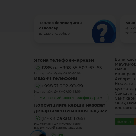
Тез-тез бериладиган
Банк
саволлар
қўллаб
қўнғир
ва уларга жавоблар
Ягона телефон-маркази
Банк ҳақ
Маълумот
1285
ва
+998 55 503-63-63
қилиш
Иш тартиби: Ду-Жу 08:00-20:00
Банк рек
Ишонч телефони
Ахборот 
Норматив
+998 71 202-99-99
ҳужжатла
Иш тартиби: Ду-Жу 09:00-18:00
Сайтдан 
Минтақавий ишонч телефонлари
Сайт хари
Очиқ маъ
Коррупцияга қарши назорат
Контактл
департаменти ишонч рақами
(Ички рақам: 1265)
Иш тартиби: Ду-Жу 09:00-18:00
Биз ижтимоий тармоқлардамиз: