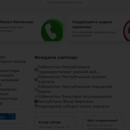
Пул ўтказмасини олиш
 билан боғланиш
Коррупцияга қарши
курашиш
-қувватлаш учун
оқ қилиш
Сиз коррупция ҳодисасига дуч
келдингизми?
ида
Фойдали сайтлар:
ларни ошкор
Ўзбекистон Республикаси
визитлари
Президентининг расмий веб-...
хизмати
Ўзбекистон Республикаси ҳукумат
-меъёрий
портали
р
Ўзбекистон Республикаси Марказий
қидириш
банки
таси
Ўзбекистон банклари Ассоциацияси
лумотлар
Республика Фонд Биржаси
ар
Корпоратив ахборот ягона портали
Хато топдингизми?
Ҳозир сайтда:
Матнни танланг ва
рўйхатдан ўтганлар - 0,
Ctrl+Enter тугмаларини