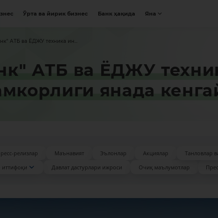
изнес
Ўрта ва йирик бизнес
Банк ҳақида
Яна
к" АТБ ва ЁДЖУ техника ин...
к" АТБ ва ЁДЖУ техни
амкорлиги янада кенга
ресс-релизлар
Маънавият
Эълонлар
Акциялар
Танловлар в
 иттифоқи
Давлат дастурлари ижроси
Очиқ маълумотлар
Прес