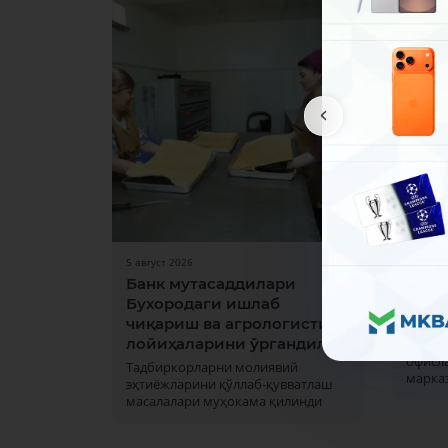
5 август 2026
31 июл 
Банк мутасаддилари
Дам 
Бухородаги ишлаб
ишла
чиқариш ва агрологистика
1 ва 2
лойиҳаларини ўргандилар
кунла
офисла
Тадбиркорларни молиявий
марка
эҳтиёжларини қўллаб-қувватлаш
масалалари муҳокама қилинди