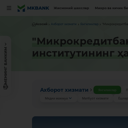
Жисмоний шахслар
Микро ва кичик б
Асосий
Ахборот хизмати
Янгиликлар
"Микрокредитбан
"Микрокредитбан
МЕНИНГ БАНКИМ
институтининг ҳ
Ахборот хизмати
Янгиликлар
П
Медиа мажмуа
Матбуот хизмати
Ёшлар