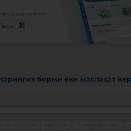
ервис орқали ўрнатинг:
анг
 Gallery
ларингиз борми ёки маслаҳат ке
и?
Мобил илова
Кредит карта
Ёш оилалар учун ипотека