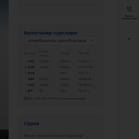
Ишонч
телефонлари
Валюталар курслари
айирбошлаш шохобчасида
Сотиб
Валюта
Сотиш
Ўзб МБ
олиш
USD
11950
12010
11952.1
EUR
13000
14000
13779.58
RUB
146
145.21
GBP
15600
16600
16066.01
CHF
14200
15200
14748.4
JPY
50
100
75.47
Курс 10.08.2026 09:00:00 ҳолатига амал қилади
Сўров
Ишонч телефони хизмат кўрсатиш