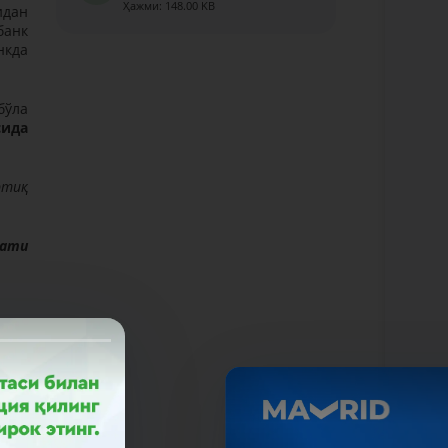
Ҳажми: 148.00 KB
идан
банк
нкда
бўла
сида
ртиқ
мати