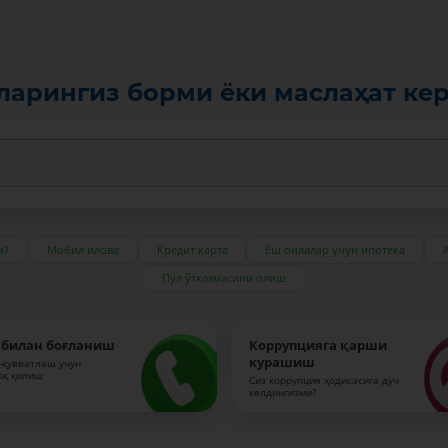
ларингиз борми ёки маслаҳат ке
и?
Мобил илова
Кредит карта
Ёш оилалар учун ипотека
Пул ўтказмасини олиш
 билан боғланиш
Коррупцияга қарши
курашиш
-қувватлаш учун
оқ қилиш
Сиз коррупция ҳодисасига дуч
келдингизми?