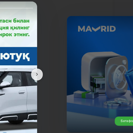
олти
мати
Батафс