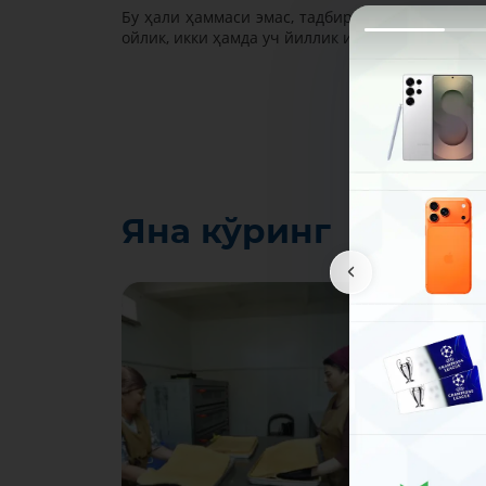
Бу ҳали ҳаммаси эмас, тадбиркорлар ўз бизне
ойлик, икки ҳамда уч йиллик имтиёзли давр б
Яна кўринг