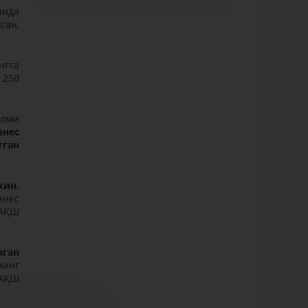
лида
ган,
нгта
 250
воми
знес
тган
кин.
знес
(AҚШ
аган
минг
 AҚШ