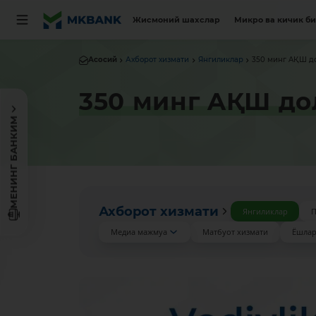
Жисмоний шахслар
Микро ва кичик б
Асосий
Ахборот хизмати
Янгиликлар
350 минг AҚШ д
350 минг AҚШ до
МЕНИНГ БАНКИМ
Ахборот хизмати
Янгиликлар
П
Медиа мажмуа
Матбуот хизмати
Ёшлар