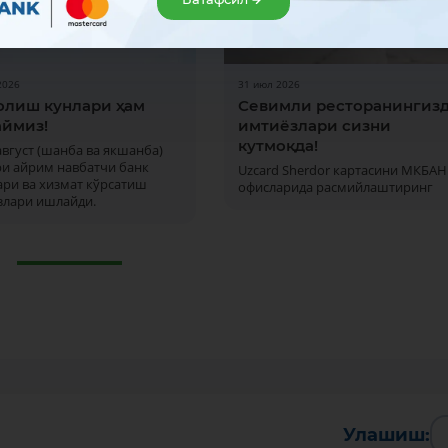
2026
31 июл 2026
олиш кунлари ҳам
Севимли ресторанингиз
ймиз!
имтиёзлари сизни
кутмоқда!
 август (шанба ва якшанба)
ри айрим навбатчи банк
Uzcard Sherdor картасини МКБАН
ри ва хизмат кўрсатиш
офисларида расмийлаштиринг
злари ишлайди.
Улашиш: