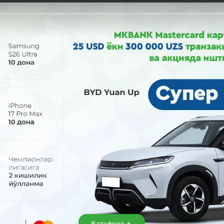
сини фаол тарзда ривожлантириб олиши учун банк томонидан 
илан ўн йил муддатгача кредитлардан фойдаланиши мумкин.
Банк Aхборот хиз
Батафсил