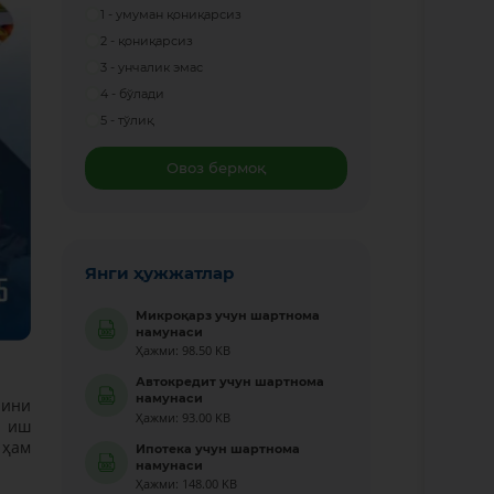
1 - умуман қониқарсиз
2 - қониқарсиз
3 - унчалик эмас
4 - бўлади
5 - тўлиқ
Овоз бермоқ
Янги ҳужжатлар
Микроқарз учун шартнома
намунаси
Ҳажми: 98.50 KB
Автокредит учун шартнома
намунаси
рини
Ҳажми: 93.00 KB
а иш
 ҳам
Ипотека учун шартнома
намунаси
Ҳажми: 148.00 KB