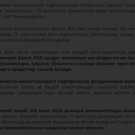
внинг мамлакатимиз тадбиркорлари билан очиқ мулоқот шак
“кичик бизнес – бу маҳаллага, туманга янги муҳит олиб киради
”, деб таъкидладилар.
знесни ривожлантириш орқали бир йил ичида камида 150 ми
камида 25 мингтасини ўрта корхоналарга айлантириш, соҳада
илинганини билдириб ўтгандилар.
г ўрни катта ҳисобланади. Aна шундай саъй-харакатлар да
ижорат банки IFAD кредит линиялари ҳисобидан кичик би
хўжаликлари, қишлоқ хўжалиги соҳасида фаолият юритаё
арга кредитлар таклиф қилади.
Наманган вилоятларидаги тадбиркорлар фойдаланиши мум
исталган (пахта ва буғдой етиштиришдан ташқари) агроби
йланма маблағлари учун миллий ва/ёки хорижий валюта 
келиб чиқиб, 350 минг AҚШ доллари эквивалентидан ошм
а қишлоқ хўжалиги корхоналари 10 минг AҚШ долларидан 350 
у йўналишда фаолиятини бошламоқчи бўлган ёшлар эса 5 минг
ўм эквивалентигача кредитлар олиши мумкин.