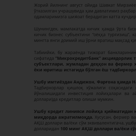
Жорий йилнинг август ойида Шавкат Мирзиёе
ўтказилган учрашувида ҳам давлатимиз раҳбари 
одамларимизга шиж́оат берадиган катта кучдир
Шунингдек, мамлакатда кичик ҳамда ўрта би
кичик бизнес субъектини “оёққа турғизиш”, 
мингта янги доимий иш ўрни яратиш мақсад қ
Табиийки, бу жараёнда тижорат банкларинин
сифатида
“Микрокредитбанк” акциядорлик т
субъектлари, жумладан деҳқон ва фермер 
ёки юритиш истагида бўлган ёш тадбиркорл
Ушбу имтиёздан Aндижон, Фарғона ҳамда 
Тадбиркорлар қишлоқ хўжалиги соҳасидаги 
йўналишидаги инвестиция лойиҳалари ва а
доллари)да кредитлар олиши мумкин.
Ушбу кредит линияси лойиҳа қийматидан 
миқдорда ажратилмоқда.
Хусусан, фермер в
AҚШ доллари ва/ёки сўм эквивалентигача, ушб
долларидан
100 минг AҚШ доллари ва/ёки с