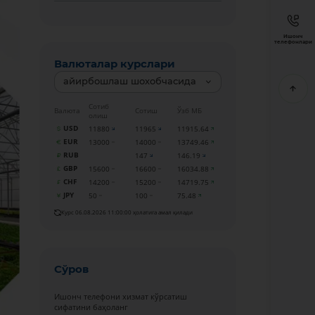
Ишонч
телефонлари
Валюталар курслари
айирбошлаш шохобчасида
Сотиб
Валюта
Сотиш
Ўзб МБ
олиш
USD
11880
11965
11915.64
EUR
13000
14000
13749.46
RUB
147
146.19
GBP
15600
16600
16034.88
CHF
14200
15200
14719.75
JPY
50
100
75.48
Курс 06.08.2026 11:00:00 ҳолатига амал қилади
Сўров
Ишонч телефони хизмат кўрсатиш
сифатини баҳоланг