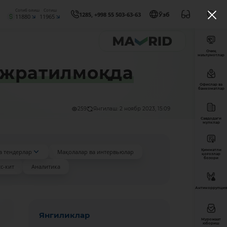
Сотиб олиш
Сотиш
1285, +998 55 503-63-63
Ўзб
11880
11965
Очиқ
маълумотлар
ажратилмоқда
Офислар ва
банкоматлар
259
Янгилаш: 2 ноябр 2023, 15:09
Савдодаги
мулклар
Қимматли
а тендерлар
Мақолалар ва интервьюлар
қоғозлар
бозори
с-кит
Аналитика
Антикоррупция
Янгиликлар
Мурожаат
юбориш