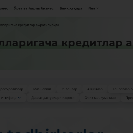
изнес
Ўрта ва йирик бизнес
Банк ҳақида
Яна
олларигача кредитлар ажратилмоқда
лларигача кредитлар 
ресс-релизлар
Маънавият
Эълонлар
Акциялар
Танловлар в
 иттифоқи
Давлат дастурлари ижроси
Очиқ маълумотлар
Прес