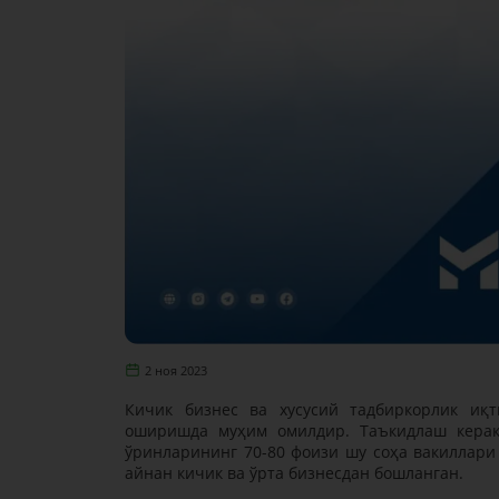
2 ноя 2023
Кичик бизнес ва хусусий тадбиркорлик иқ
оширишда муҳим омилдир. Таъкидлаш керакк
ўринларининг 70-80 фоизи шу соҳа вакиллари
айнан кичик ва ўрта бизнесдан бошланган.