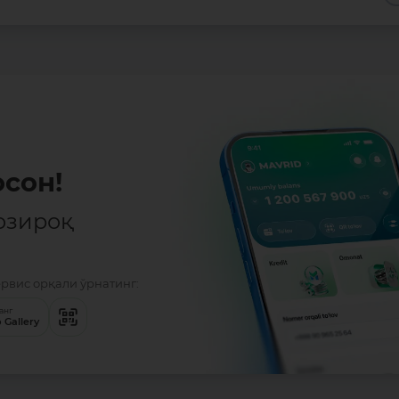
сон!
озироқ
ервис орқали ўрнатинг:
анг
 Gallery