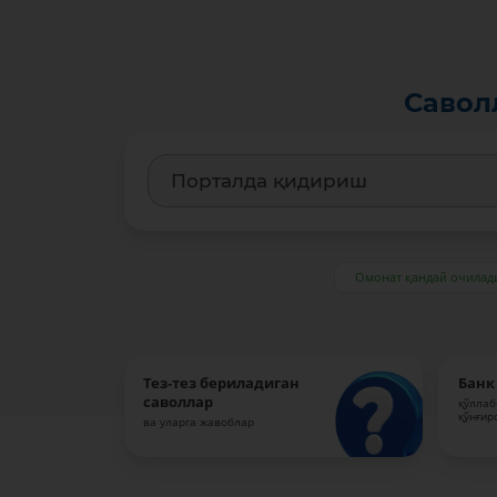
Савол
Омонат қандай очилад
Тез-тез бериладиган
Банк
саволлар
қўллаб
қўнғир
ва уларга жавоблар