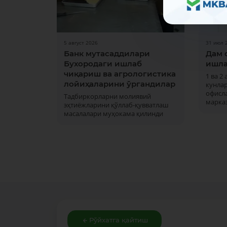
5 август 2026
31 июл 
Банк мутасаддилари
Дам 
Бухородаги ишлаб
ишла
чиқариш ва агрологистика
1 ва 2
лойиҳаларини ўргандилар
кунла
офисла
Тадбиркорларни молиявий
марка
эҳтиёжларини қўллаб-қувватлаш
масалалари муҳокама қилинди
Рўйхатга қайтиш