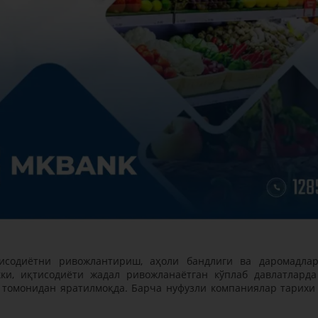
тисодиётни ривожлантириш, аҳоли бандлиги ва даромадла
и, иқтисодиёти жадал ривожланаётган кўплаб давлатлард
 томонидан яратилмоқда. Барча нуфузли компаниялар тарихи