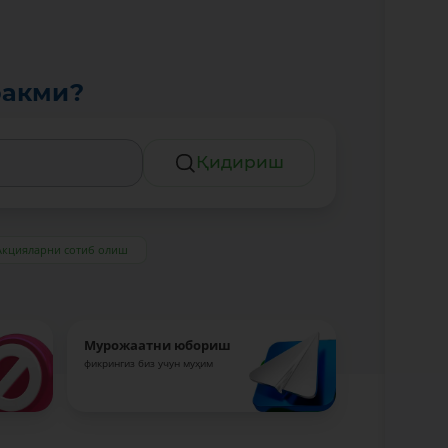
ракми?
Қидириш
Акцияларни сотиб олиш
Мурожаатни юбориш
фикрингиз биз учун муҳим