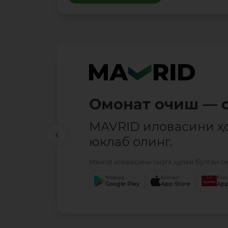
Омонат очиш — о
MAVRID иловасини ҳ
юклаб олинг.
Mavrid иловасини сизга қулай бўлган с
Мавжуд
Юкланг
Юкл
Google Play
App Store
App