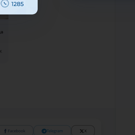
да
К
Facebook
Telegram
X