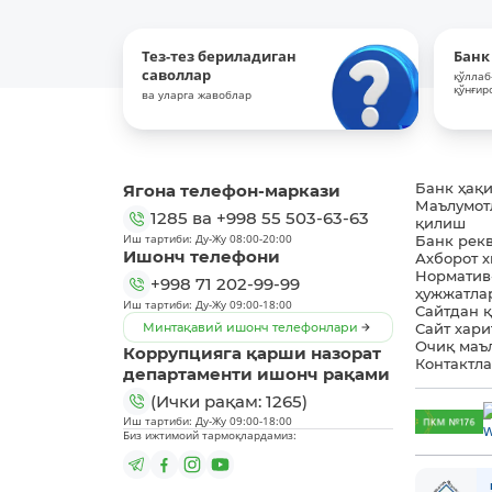
Тез-тез бериладиган
Банк
саволлар
қўллаб
қўнғир
ва уларга жавоблар
Ягона телефон-маркази
Банк ҳақ
Маълумот
1285
ва
+998 55 503-63-63
қилиш
Иш тартиби: Ду-Жу 08:00-20:00
Банк рек
Ишонч телефони
Ахборот 
Норматив
+998 71 202-99-99
ҳужжатла
Иш тартиби: Ду-Жу 09:00-18:00
Сайтдан 
Минтақавий ишонч телефонлари
Сайт хари
Очиқ маъ
Коррупцияга қарши назорат
Контактл
департаменти ишонч рақами
(Ички рақам: 1265)
Иш тартиби: Ду-Жу 09:00-18:00
Биз ижтимоий тармоқлардамиз: