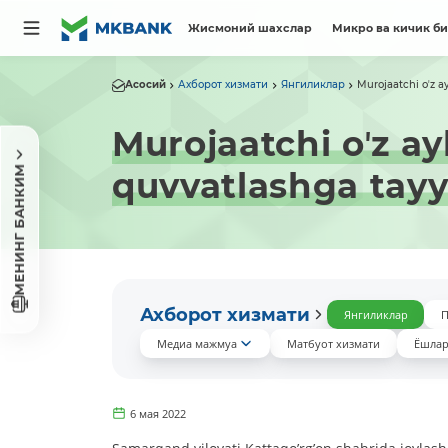
Жисмоний шахслар
Микро ва кичик б
Асосий
Ахборот хизмати
Янгиликлар
Murojaatchi oʼz a
Murojaatchi oʼz ay
МЕНИНГ БАНКИМ
quvvatlashga tayy
Ахборот хизмати
Янгиликлар
П
Медиа мажмуа
Матбуот хизмати
Ёшлар
6 мая 2022