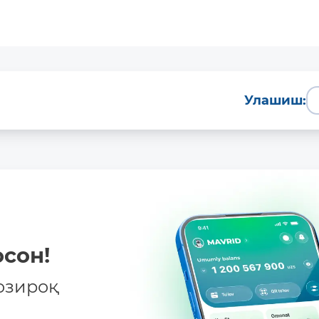
Батафсил
Улашиш:
сон!
озироқ