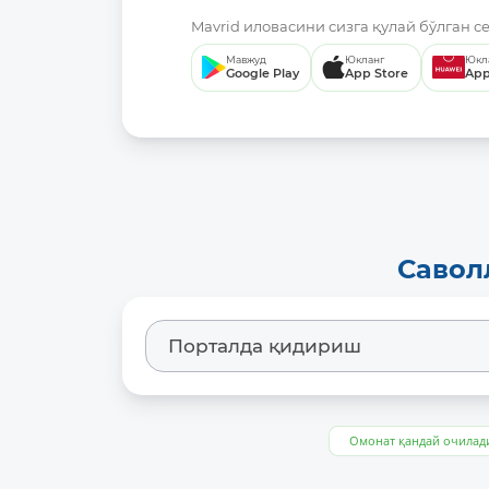
Mavrid иловасини сизга қулай бўлган с
Мавжуд
Юкланг
Юкл
Google Play
App Store
App
Савол
Омонат қандай очилад