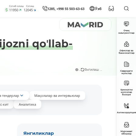
Сотиб олиш
Сотиш
1285, +998 55 503-63-63
Ўзб
11950
12045
Очиқ
маълумотлар
jozni qoʼllab-
Офислар ва
банкоматлар
...
Янгилаш: ...
Савдодаги
мулклар
Қимматли
қоғозлар
а тендерлар
Мақолалар ва интервьюлар
бозори
с-кит
Аналитика
Антикоррупция
Мурожаат
Янгиликлар
юбориш