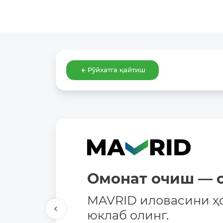
Рўйхатга қайтиш
Омонат очиш — о
MAVRID иловасини ҳ
юклаб олинг.