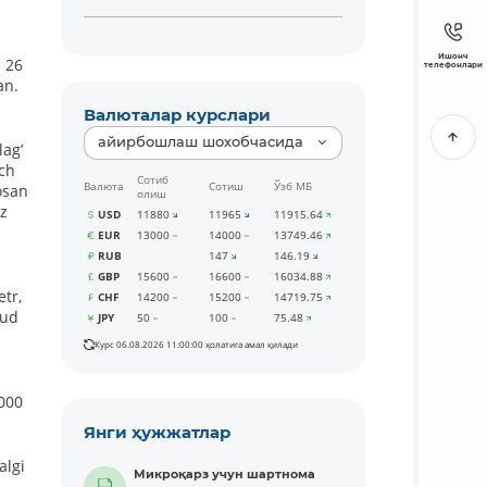
Ишонч
l 26
телефонлари
an.
Валюталар курслари
айирбошлаш шохобчасида
lagʼ
uch
Сотиб
Валюта
Сотиш
Ўзб МБ
osan
олиш
iz
USD
11880
11965
11915.64
EUR
13000
14000
13749.46
RUB
147
146.19
GBP
15600
16600
16034.88
tr,
CHF
14200
15200
14719.75
dud
JPY
50
100
75.48
Курс 06.08.2026 11:00:00 ҳолатига амал қилади
 000
Янги ҳужжатлар
algi
Микроқарз учун шартнома