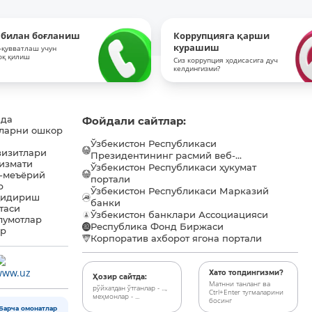
 билан боғланиш
Коррупцияга қарши
курашиш
-қувватлаш учун
оқ қилиш
Сиз коррупция ҳодисасига дуч
келдингизми?
ида
Фойдали сайтлар:
ларни ошкор
Ўзбекистон Республикаси
визитлари
Президентининг расмий веб-...
хизмати
Ўзбекистон Республикаси ҳукумат
-меъёрий
портали
р
Ўзбекистон Республикаси Марказий
қидириш
банки
таси
Ўзбекистон банклари Ассоциацияси
лумотлар
Республика Фонд Биржаси
ар
Корпоратив ахборот ягона портали
Хато топдингизми?
Ҳозир сайтда:
Матнни танланг ва
рўйхатдан ўтганлар - ...,
Ctrl+Enter тугмаларини
меҳмонлар - ...
босинг
Барча омонатлар