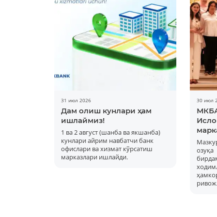
31 июл 2026
30 июл 
Дам олиш кунлари ҳам
МКБА
ишлаймиз!
Исло
марк
1 ва 2 август (шанба ва якшанба)
кунлари айрим навбатчи банк
Мазку
офислари ва хизмат кўрсатиш
озуқ
марказлари ишлайди.
бирд
ходимл
ҳам
ривож