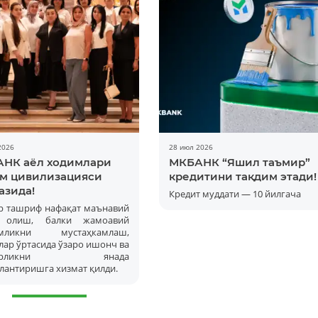
2026
28 июл 2026
НК аёл ходимлари
МКБАНК “Яшил таъмир”
м цивилизацияси
кредитини тақдим этади!
азида!
Кредит муддати — 10 йилгача
р ташриф нафақат маънавий
а олиш, балки жамоавий
амликни мустаҳкамлаш,
ар ўртасида ўзаро ишонч ва
корликни янада
лантиришга хизмат қилди.