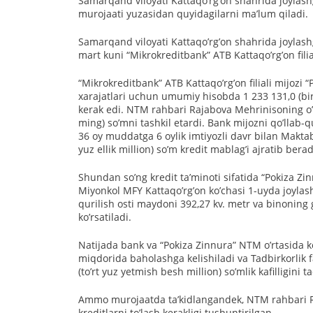
Samarqand viloyati Kattaqoʼrgʼon shahrida joyla
murojaati yuzasidan quyidagilarni maʼlum qiladi.
Samarqand viloyati Kattaqoʼrgʼon shahrida joylas
mart kuni “Mikrokreditbank” АTB Kattaqoʼrgʼon fil
“Mikrokreditbank” АTB Kattaqoʼrgʼon filiali mijoz
xarajatlari uchun umumiy hisobda 1 233 131,0 (bir mi
kerak edi. NTM rahbari Rajabova Mehrinisoning oʼz 
ming) soʼmni tashkil etardi. Bank mijozni qoʼllab
36 oy muddatga 6 oylik imtiyozli davr bilan Makta
yuz ellik million) soʼm kredit mablagʼi ajratib berad
Shundan soʼng kredit taʼminoti sifatida “Pokiza Z
Miyonkol MFY Kattaqoʼrgʼon koʼchasi 1-uyda joyla
qurilish osti maydoni 392,27 kv. metr va binoning
koʼrsatiladi.
Natijada bank va “Pokiza Zinnura” NTM oʼrtasida 
miqdorida baholashga kelishiladi va Tadbirkorlik f
(toʼrt yuz yetmish besh million) soʼmlik kafilligini t
Аmmo murojaatda taʼkidlangandek, NTM rahbari Ra
kreditlarni toʼlash kerakligi tushuntirilgan.