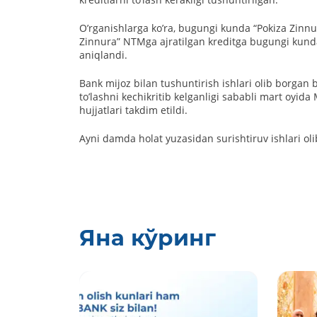
Oʼrganishlarga koʼra, bugungi kunda “Pokiza Zinnur
Zinnura” NTMga ajratilgan kreditga bugungi kunda
aniqlandi.
Bank mijoz bilan tushuntirish ishlari olib borgan 
toʼlashni kechikritib kelganligi sababli mart oyi
hujjatlari takdim etildi.
Аyni damda holat yuzasidan surishtiruv ishlari ol
Яна кўринг