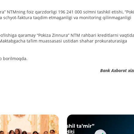
a” NTMning foiz qarzdorligi 196 241 000 soʼmni tashkil etishi, “Pok
 schyot-faktura taqdim etmaganligi va monitoring qilinmaganligi
boʼlishiga qaramay “Pokiza Zinnura” NTM rahbari kreditlarni vaqtid
da Maktabgacha taʼlim muassasasi ustidan shahar prokuraturasiga
ib borilmoqda.
Bank Аxborot xiz