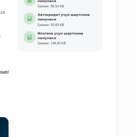
намунаси
Ҳажми: 98.50 KB
iza
Автокредит учун шартнома
намунаси
Ҳажми: 93.00 KB
Ипотека учун шартнома
a
намунаси
Ҳажми: 148.00 KB
mati