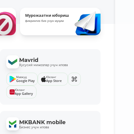
Мурожаатни юбориш
фикрингиз биз учун муҳим
Mavrid
Хусусий мижозлар учун илова
Мавжуд
Юкланг
Google Play
App Store
Юкланг
App Gallery
MKBANK mobile
Бизнес учун илова