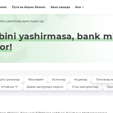
изнес
Ўрта ва йирик бизнес
Банк ҳақида
Яна
ybini yashirmasa, bank mijozni qo...
bini yashirmasa, bank mi
or!
ресс-релизлар
Маънавият
Эълонлар
Акциялар
Танловлар в
 иттифоқи
Давлат дастурлари ижроси
Очиқ маълумотлар
Прес