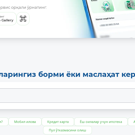
ервис орқали ўрнатинг:
анг
 Gallery
ларингиз борми ёки маслаҳат ке
и?
Мобил илова
Кредит карта
Ёш оилалар учун ипотека
Пул ўтказмасини олиш