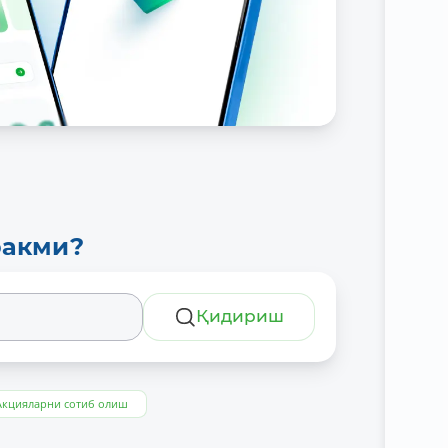
ракми?
Қидириш
Акцияларни сотиб олиш