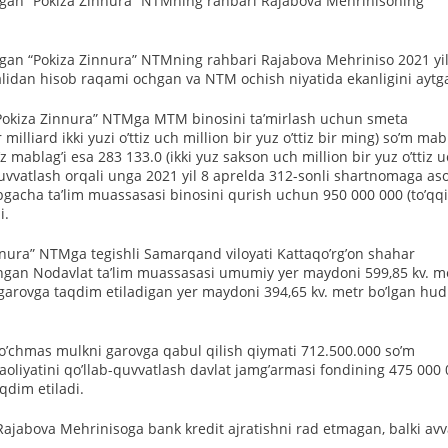
shgan “Pokiza Zinnura” NTMning rahbari Rajabova Mehrinisoning
hgan “Pokiza Zinnura” NTMning rahbari Rajabova Mehriniso 2021 yi
ialidan hisob raqami ochgan va NTM ochish niyatida ekanligini aytg
i “Pokiza Zinnura” NTMga MTM binosini taʼmirlash uchun smeta
lliard ikki yuzi oʼttiz uch million bir yuz oʼttiz bir ming) soʼm mab
mablagʼi esa 283 133.0 (ikki yuz sakson uch million bir yuz oʼttiz 
-quvvatlash orqali unga 2021 yil 8 aprelda 312-sonli shartnomaga as
bgacha taʼlim muassasasi binosini qurish uchun 950 000 000 (toʼqq
i.
innura” NTMga tegishli Samarqand viloyati Kattaqoʼrgʼon shahar
shgan Nodavlat taʼlim muassasasi umumiy yer maydoni 599,85 kv. me
 garovga taqdim etiladigan yer maydoni 394,65 kv. metr boʼlgan hu
koʼchmas mulkni garovga qabul qilish qiymati 712.500.000 soʼm
aoliyatini qoʼllab-quvvatlash davlat jamgʼarmasi fondining 475 000
aqdim etiladi.
jabova Mehrinisoga bank kredit ajratishni rad etmagan, balki avv