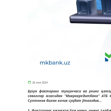
26 ноя 2024
Бугун факторинг тушунчаси ва унинг қатор
саволлар юзасидан “Микрокредитбанк” AТБ
Султонов билан кичик суҳбат ўтказдик...
1. Факторинг хизмати ўзи нима, унинг тадб