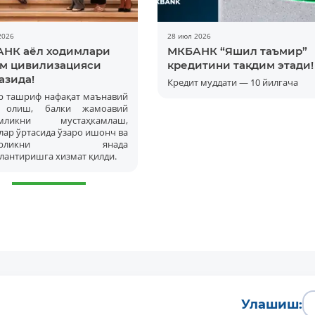
2026
28 июл 2026
НК аёл ходимлари
МКБАНК “Яшил таъмир”
м цивилизацияси
кредитини тақдим этади!
азида!
Кредит муддати — 10 йилгача
р ташриф нафақат маънавий
а олиш, балки жамоавий
амликни мустаҳкамлаш,
ар ўртасида ўзаро ишонч ва
корликни янада
лантиришга хизмат қилди.
Улашиш: