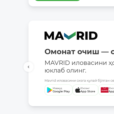
Омонат очиш — о
MAVRID иловасини ҳ
юклаб олинг.
Mavrid иловасини сизга қулай бўлган с
Мавжуд
Юкланг
Юкл
Google Play
App Store
App