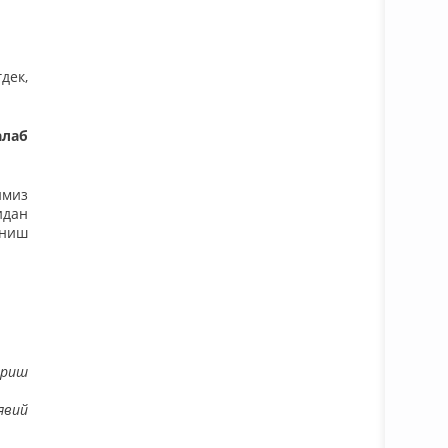
дек,
алаб
имиз
идан
аниш
ариш
явий