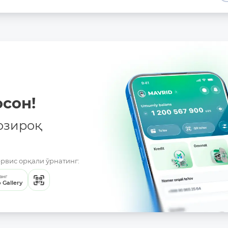
сон!
озироқ
ервис орқали ўрнатинг:
анг
 Gallery