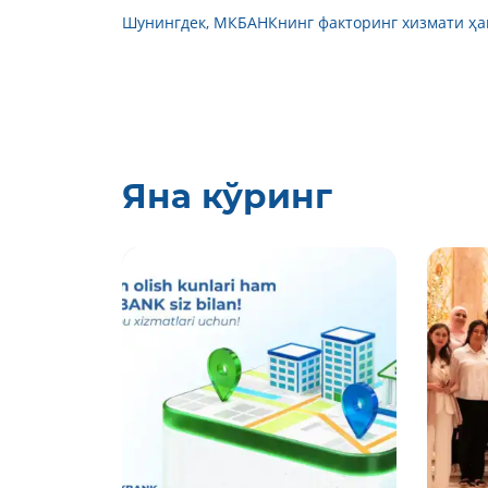
Шунингдек, МКБAНКнинг факторинг хизмати ҳақ
Яна кўринг