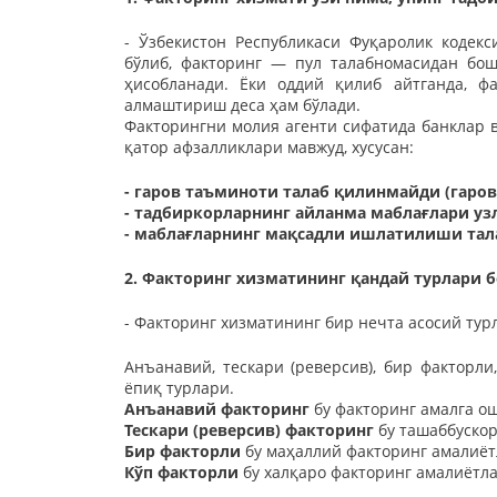
- Ўзбекистон Республикаси Фуқаролик кодекси
бўлиб, факторинг — пул талабномасидан бо
ҳисобланади. Ёки оддий қилиб айтганда, ф
алмаштириш деса ҳам бўлади.
Факторингни молия агенти сифатида банклар 
қатор афзалликлари мавжуд, хусусан:
- гаров таъминоти талаб қилинмайди (гаров
- тадбиркорларнинг айланма маблағлари уз
- маблағларнинг мақсадли ишлатилиши тал
2. Факторинг хизматининг қандай турлари б
- Факторинг хизматининг бир нечта асосий турл
Aнъанавий, тескари (реверсив), бир факторли,
ёпиқ турлари.
Aнъанавий факторинг
бу факторинг амалга о
Тескари (реверсив) факторинг
бу ташаббускор
Бир факторли
бу маҳаллий факторинг амалиё
Кўп факторли
бу халқаро факторинг амалиётла