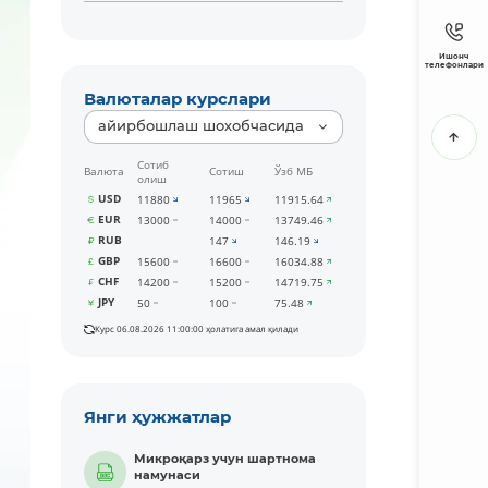
Ишонч
телефонлари
Валюталар курслари
айирбошлаш шохобчасида
Сотиб
Валюта
Сотиш
Ўзб МБ
олиш
USD
11880
11965
11915.64
EUR
13000
14000
13749.46
RUB
147
146.19
GBP
15600
16600
16034.88
CHF
14200
15200
14719.75
JPY
50
100
75.48
Курс 06.08.2026 11:00:00 ҳолатига амал қилади
Янги ҳужжатлар
Микроқарз учун шартнома
намунаси