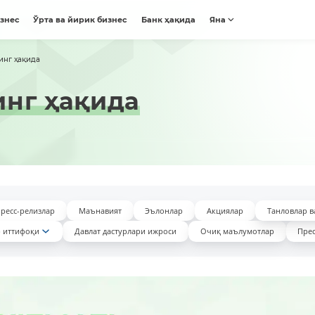
изнес
Ўрта ва йирик бизнес
Банк ҳақида
Яна
инг ҳақида
нг ҳақида
ресс-релизлар
Маънавият
Эълонлар
Акциялар
Танловлар в
 иттифоқи
Давлат дастурлари ижроси
Очиқ маълумотлар
Прес