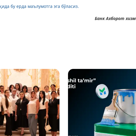
ида бу ерда маълумотга э
га бўласиз.
Банк Aхборот хиз
Батафсил