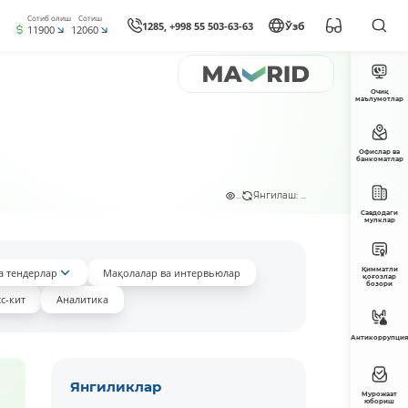
Сотиб олиш
Сотиш
1285, +998 55 503-63-63
Ўзб
11900
12060
Очиқ
маълумотлар
Офислар ва
банкоматлар
...
Янгилаш: ...
Савдодаги
мулклар
Қимматли
а тендерлар
Мақолалар ва интервьюлар
қоғозлар
бозори
с-кит
Аналитика
Антикоррупция
Янгиликлар
Мурожаат
юбориш