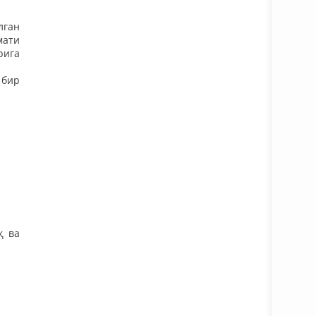
лган
мати
рига
 бир
қ ва