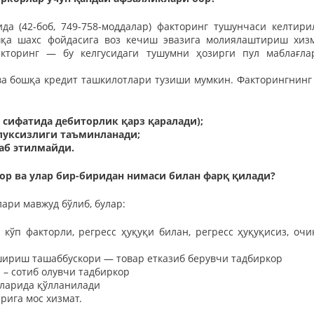
да (42-боб, 749-758-моддалар) факторинг тушунчаси келтири
шқа шахс фойдасига воз кечиш эвазига молиялаштириш хиз
акторинг — бу келгусидаги тушумни ҳозирги пул маблағла
ва бошқа кредит ташкилотлари тузиши мумкин. Факторингнинг
 сифатида дебиторлик қарз қаралади);
луксизлиги таъминланади;
аб э
тилмайди.
ор ва улар бир-биридан нимаси билан фарқ қилади?
ари мавжуд бўлиб, булар:
 кўп факторли, регресс ҳуқуқи билан, регресс ҳуқуқисиз, очи
шириш ташаббускори — товар етказиб берувчи тадбиркор
 – сотиб олувчи тадбиркор
тларида қўлланилади
рига мос хизмат.