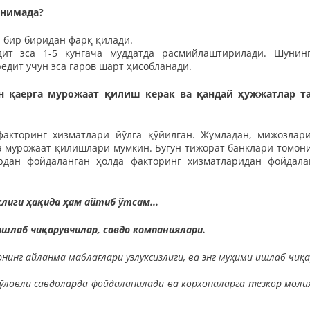
 нимада?
и бир биридан фарқ қилади.
дит эса 1-5 кунгача муддатда расмийлаштирилади. Шунинг
редит учун эса гаров шарт ҳисобланади.
н қаерга мурожаат қилиш керак ва қандай ҳужжатлар т
факторинг хизматлари йўлга қўйилган. Жумладан, мижозлар
а мурожаат қилишлари мумкин. Бугун тижорат банклари томон
рдан фойдаланган ҳолда факторинг хизматларидан фойдал
лиги ҳақида ҳам айтиб ўтсам...
ишлаб чиқарувчилар, савдо компаниялари.
инг айланма маблағлари узлуксизлиги, ва энг муҳими ишлаб чиқ
ўловли савдоларда фойдаланилади ва корхоналарга тезкор моли