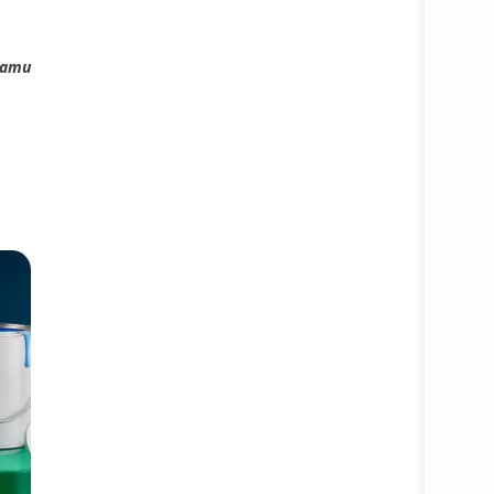
мати
Батафс