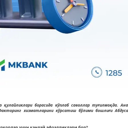
 қулайликлари борасида кўплаб саволлар туғилмоқда. Aн
 Факторинг хизматларини кўрсатиш бўлими бошлиғи Aбдус
иркорлар учун қандай афзалликлари бор?