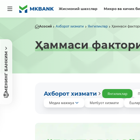
Жисмоний шахслар
Микро ва кичик б
Асосий
Ахборот хизмати
Янгиликлар
Ҳаммаси фактор
Ҳаммаси фактори
МЕНИНГ БАНКИМ
Ахборот хизмати
Янгиликлар
П
Медиа мажмуа
Матбуот хизмати
Ёшлар