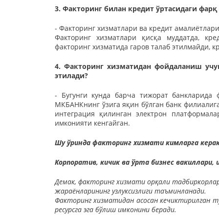
3. Факторинг билан кредит ўртасидаги фарқ
- Факторинг хизматлари ва кредит амалиётлар
Факторинг хизматлари қисқа муддатда, кре
факторинг хизматида гаров талаб этилмайди, к
4. Факторинг хизматидан фойдаланиш учу
этилади?
- Бугунги кунда барча тижорат банкларида 
МКБAНКнинг ўзига яқин бўлган банк филиалиг
интеграция қилинган электрон платформала
имконияти кенгайган.
Шу ўринда факторинг хизмати кимларга керак
Корпоратив, кичик ва ўрта бизнес вакиллари, 
Демак, факторинг хизмати орқали тадбиркорларн
жараёнларининг узлуксизлиги таъминланади.
Факторинг хизматидан асосан кечиктирилган т
ресурсга эга бўлиш имконини беради.