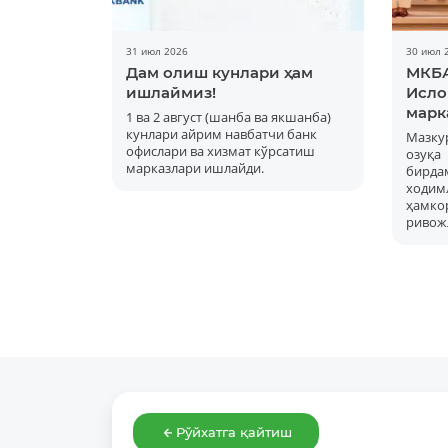
31 июл 2026
30 июл 
Дам олиш кунлари ҳам
МКБА
ишлаймиз!
Исло
марк
1 ва 2 август (шанба ва якшанба)
кунлари айрим навбатчи банк
Мазку
офислари ва хизмат кўрсатиш
озуқ
марказлари ишлайди.
бирд
ходимл
ҳам
ривож
Рўйхатга қайтиш