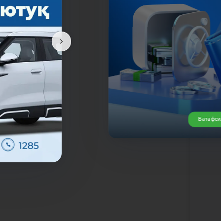
да
Батафс
К