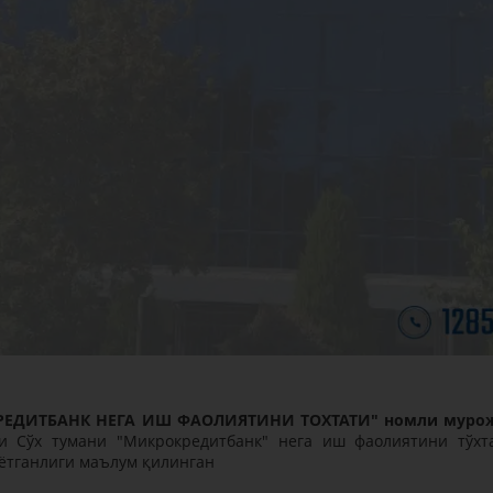
РEДИТБАНК НEГА ИШ ФАОЛИЯТИНИ ТОХТАТИ" номли муро
ти Сўх тумани "Микрокредитбанк" нега иш фаолиятини тўхт
аётганлиги маълум қилинган