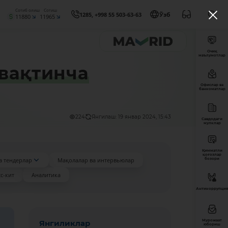
Сотиб олиш
Сотиш
1285, +998 55 503-63-63
Ўзб
11880
11965
Очиқ
маълумотлар
 вақтинча
Офислар ва
банкоматлар
224
Янгилаш: 19 январ 2024, 15:43
Савдодаги
мулклар
Қимматли
қоғозлар
а тендерлар
Мақолалар ва интервьюлар
бозори
с-кит
Аналитика
Антикоррупция
Мурожаат
Янгиликлар
юбориш