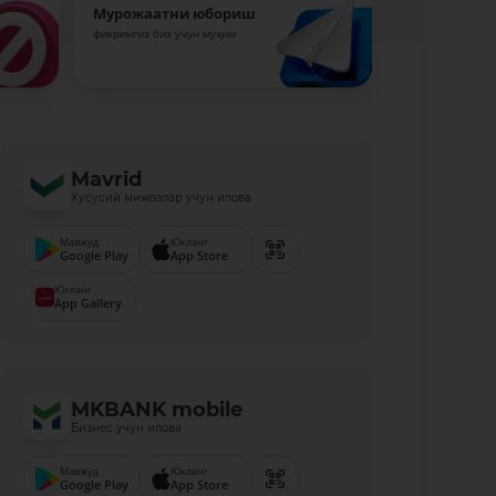
Мурожаатни юбориш
фикрингиз биз учун муҳим
Mavrid
Хусусий мижозлар учун илова
Мавжуд
Юкланг
Google Play
App Store
Юкланг
App Gallery
MKBANK mobile
Бизнес учун илова
Мавжуд
Юкланг
Google Play
App Store