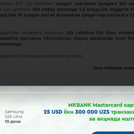
итбанк» АТБ Сўх БХМнинг
кредит портфели қолдиғи 801 н
ги кун ҳолатига
509 нафар мижозда 1,6 млрд.сўм муддати ў
лрд.сўм 90 кундан ошган муаммоли кредитлар ҳиссасига т
кредитлар муаммога айланган.
Шу сабабли Сўх банк хизма
алиёти вақтинча тўхтатилган, бироқ мижозлар учун б
елинмоқда.
т ажратиш бошланишини маълум қиламиз.
Банк Ахборот хиз