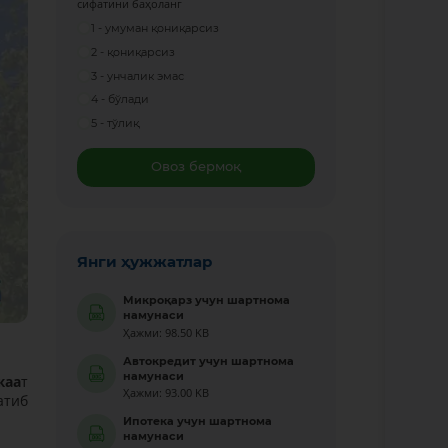
сифатини баҳоланг
1 - умуман қониқарсиз
2 - қониқарсиз
3 - унчалик эмас
4 - бўлади
5 - тўлиқ
Овоз бермоқ
Янги ҳужжатлар
Микроқарз учун шартнома
намунаси
Ҳажми: 98.50 KB
Автокредит учун шартнома
намунаси
жаа
т
Ҳажми: 93.00 KB
атиб
Ипотека учун шартнома
намунаси