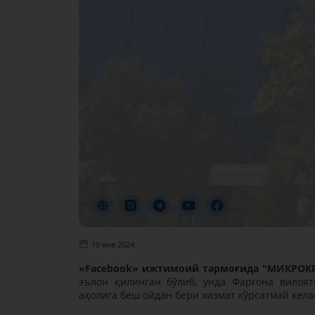
19 янв 2024
«Facebook
» ижтимоий тармоғида "МИКРОК
эълон қилинган бўлиб, унда Фарғона вилоя
аҳолига беш ойдан бери хизмат кўрсатмай кел