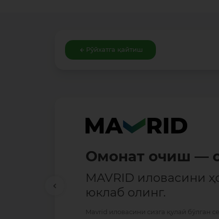
Рўйхатга қайтиш
Омонат очиш — о
MAVRID иловасини ҳ
юклаб олинг.
Mavrid иловасини сизга қулай бўлган с