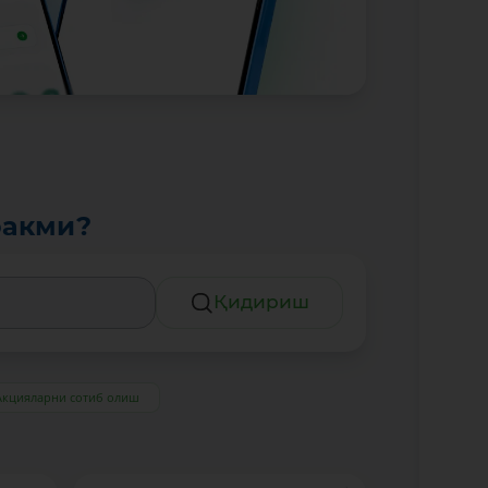
ракми?
Қидириш
Акцияларни сотиб олиш