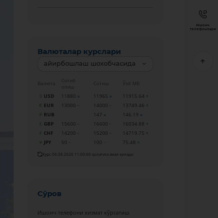
Ишонч
телефонлари
Валюталар курслари
айирбошлаш шохобчасида
Сотиб
Валюта
Сотиш
Ўзб МБ
олиш
USD
11880
11965
11915.64
EUR
13000
14000
13749.46
RUB
147
146.19
GBP
15600
16600
16034.88
CHF
14200
15200
14719.75
JPY
50
100
75.48
Курс 06.08.2026 11:00:00 ҳолатига амал қилади
Сўров
Ишонч телефони хизмат кўрсатиш