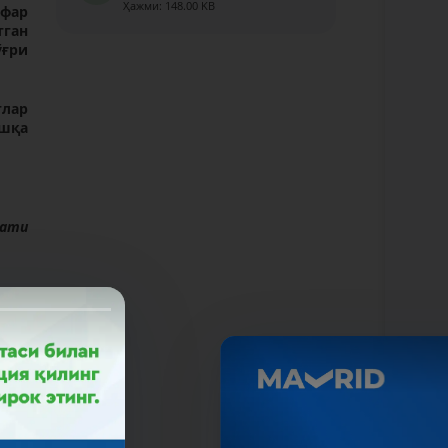
Ҳажми: 148.00 KB
афар
тган
ўғри
тлар
ошқа
мати