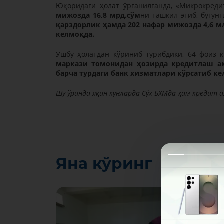
Юқоридаги ҳолат ўрганилганда, «Микрокред
мижозда 16,8 мрд.сўм
ни ташкил этиб, бугун
қарздорлик ҳамда 202 нафар мижозда 4,6 м
келмоқда.
Ушбу ҳолатдан кўриниб турибдики, 64 фоиз 
маркази томонидан ҳозирда кредитлаш ам
барча турдаги банк хизматлари кўрсатиб к
Шу ўринда яқин кунларда Сўх БХМда ҳам креди
Яна кўринг