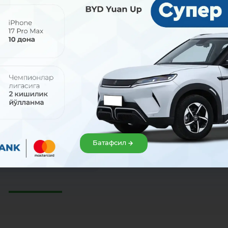
2026
31 июл 2026
олиш кунлари ҳам
Севимли ресторанингиз
ймиз!
имтиёзлари сизни
кутмоқда!
 август (шанба ва якшанба)
ри айрим навбатчи банк
Батафсил
Uzcard Sherdor картасини МКБАН
ри ва хизмат кўрсатиш
офисларида расмийлаштиринг
злари ишлайди.