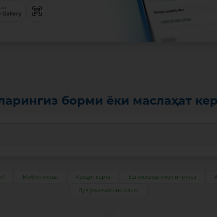
анг
 Gallery
ларингиз борми ёки маслаҳат ке
и?
Мобил илова
Кредит карта
Ёш оилалар учун ипотека
Пул ўтказмасини олиш