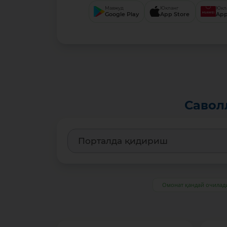
Мавжуд
Юкланг
Юкл
Google Play
App Store
App
Савол
Омонат қандай очилад