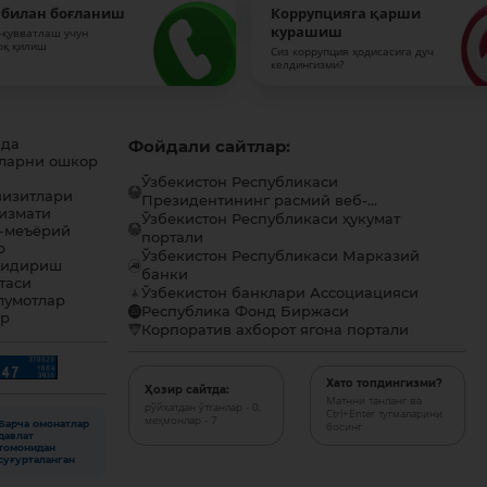
 билан боғланиш
Коррупцияга қарши
курашиш
-қувватлаш учун
оқ қилиш
Сиз коррупция ҳодисасига дуч
келдингизми?
ида
Фойдали сайтлар:
ларни ошкор
Ўзбекистон Республикаси
визитлари
Президентининг расмий веб-...
хизмати
Ўзбекистон Республикаси ҳукумат
-меъёрий
портали
р
Ўзбекистон Республикаси Марказий
қидириш
банки
таси
Ўзбекистон банклари Ассоциацияси
лумотлар
Республика Фонд Биржаси
ар
Корпоратив ахборот ягона портали
Хато топдингизми?
Ҳозир сайтда:
Матнни танланг ва
рўйхатдан ўтганлар - 0,
Ctrl+Enter тугмаларини
меҳмонлар - 7
Барча омонатлар
босинг
давлат
томонидан
суғурталанган