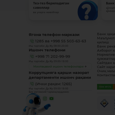
Тез-тез бериладиган
Банк
саволлар
қўллаб
қўнғир
ва уларга жавоблар
Ягона телефон-маркази
Банк ҳақ
Маълумот
1285
ва
+998 55 503-63-63
қилиш
Иш тартиби: Ду-Жу 08:00-20:00
Банк рек
Ишонч телефони
Ахборот 
Норматив
+998 71 202-99-99
ҳужжатла
Иш тартиби: Ду-Жу 09:00-18:00
Сайтдан 
Минтақавий ишонч телефонлари
Сайт хари
Очиқ маъ
Коррупцияга қарши назорат
Контактл
департаменти ишонч рақами
(Ички рақам: 1265)
Иш тартиби: Ду-Жу 09:00-18:00
Биз ижтимоий тармоқлардамиз: