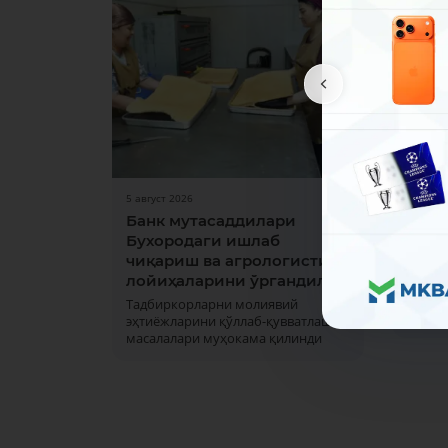
5 август 2026
31 июл 
Банк мутасаддилари
Дам 
Бухородаги ишлаб
ишла
чиқариш ва агрологистика
1 ва 2
лойиҳаларини ўргандилар
кунла
офисла
Тадбиркорларни молиявий
марка
эҳтиёжларини қўллаб-қувватлаш
масалалари муҳокама қилинди