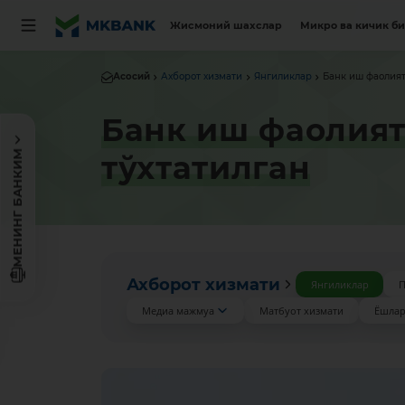
Жисмоний шахслар
Микро ва кичик б
Асосий
Ахборот хизмати
Янгиликлар
Банк иш фаолияти
Банк иш фаолият
МЕНИНГ БАНКИМ
тўхтатилган
Ахборот хизмати
Янгиликлар
П
Медиа мажмуа
Матбуот хизмати
Ёшлар