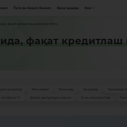
изнес
Ўрта ва йирик бизнес
Банк ҳақида
Яна
да, фақат кредитлаш вақтинча тўхта...
ида, фақат кредитлаш
ресс-релизлар
Маънавият
Эълонлар
Акциялар
Танловлар в
 иттифоқи
Давлат дастурлари ижроси
Очиқ маълумотлар
Прес