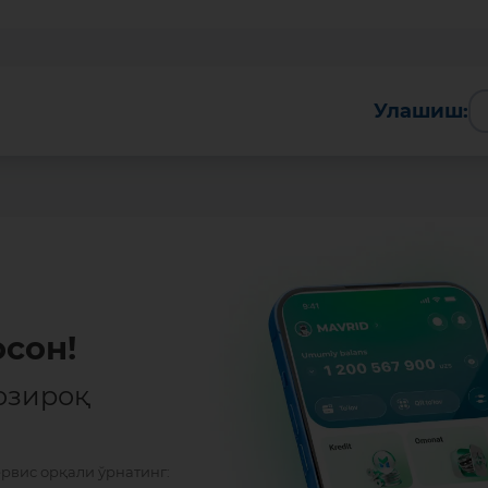
Улашиш:
сон!
озироқ
ервис орқали ўрнатинг: