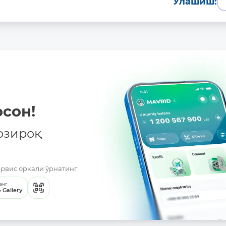
Улашиш:
Батафсил
сон!
озироқ
ервис орқали ўрнатинг:
анг
 Gallery