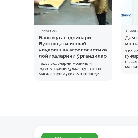
5 август 2026
31 июл 
Банк мутасаддилари
Дам 
Бухородаги ишлаб
ишла
чиқариш ва агрологистика
1 ва 2
лойиҳаларини ўргандилар
кунла
офисла
Тадбиркорларни молиявий
марка
эҳтиёжларини қўллаб-қувватлаш
масалалари муҳокама қилинди