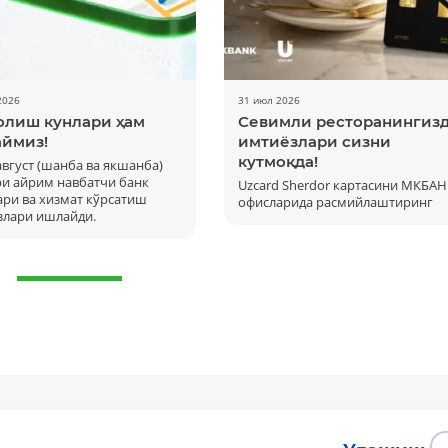
2026
31 июл 2026
олиш кунлари ҳам
Севимли ресторанингиз
ймиз!
имтиёзлари сизни
кутмоқда!
 август (шанба ва якшанба)
ри айрим навбатчи банк
Uzcard Sherdor картасини МКБАН
ри ва хизмат кўрсатиш
офисларида расмийлаштиринг
злари ишлайди.