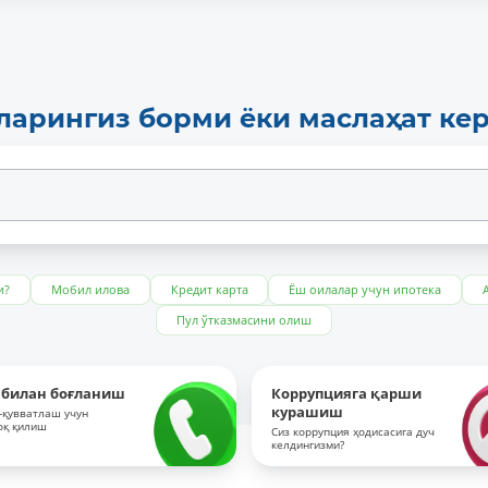
ларингиз борми ёки маслаҳат ке
и?
Мобил илова
Кредит карта
Ёш оилалар учун ипотека
Пул ўтказмасини олиш
 билан боғланиш
Коррупцияга қарши
курашиш
-қувватлаш учун
оқ қилиш
Сиз коррупция ҳодисасига дуч
келдингизми?