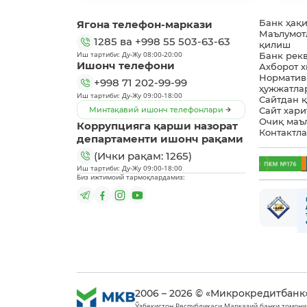
Ягона телефон-маркази
Банк ҳақ
Маълумот
1285
ва
+998 55 503-63-63
қилиш
Иш тартиби: Ду-Жу 08:00-20:00
Банк рек
Ишонч телефони
Ахборот 
Норматив
+998 71 202-99-99
ҳужжатла
Иш тартиби: Ду-Жу 09:00-18:00
Сайтдан 
Минтақавий ишонч телефонлари
Сайт хари
Очиқ маъ
Коррупцияга қарши назорат
Контактл
департаменти ишонч рақами
(Ички рақам: 1265)
Иш тартиби: Ду-Жу 09:00-18:00
Биз ижтимоий тармоқлардамиз:
2006 – 2026 © «Микрокредитбанк
Ўзбекистон Республикаси Марказий банки томони