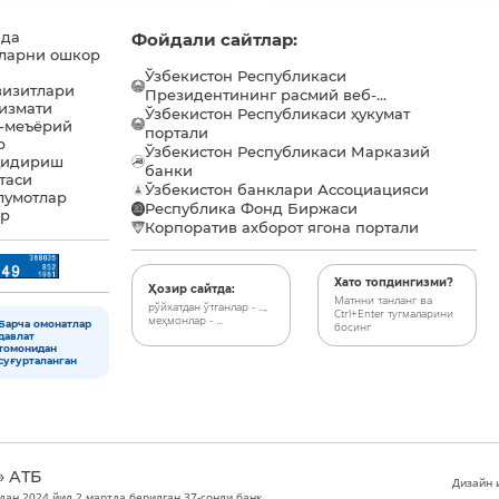
ида
Фойдали сайтлар:
ларни ошкор
Ўзбекистон Республикаси
визитлари
Президентининг расмий веб-...
хизмати
Ўзбекистон Республикаси ҳукумат
-меъёрий
портали
р
Ўзбекистон Республикаси Марказий
қидириш
банки
таси
Ўзбекистон банклари Ассоциацияси
лумотлар
Республика Фонд Биржаси
ар
Корпоратив ахборот ягона портали
Хато топдингизми?
Ҳозир сайтда:
Матнни танланг ва
рўйхатдан ўтганлар - ...,
Ctrl+Enter тугмаларини
меҳмонлар - ...
Барча омонатлар
босинг
давлат
томонидан
суғурталанган
» АТБ
Дизайн и
дан 2024 йил 2 мартда берилган 37-сонли банк