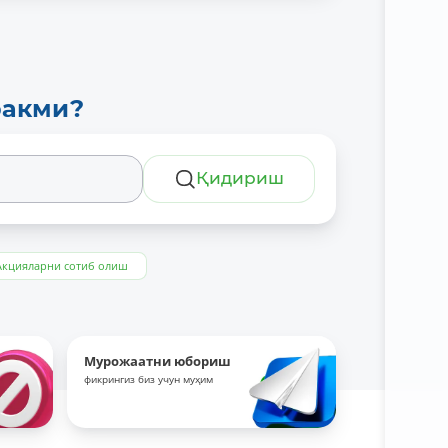
ракми?
Қидириш
Акцияларни сотиб олиш
Мурожаатни юбориш
фикрингиз биз учун муҳим