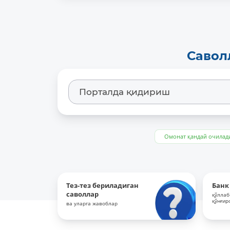
Савол
Омонат қандай очилад
Тез-тез бериладиган
Банк
саволлар
қўллаб
қўнғир
ва уларга жавоблар