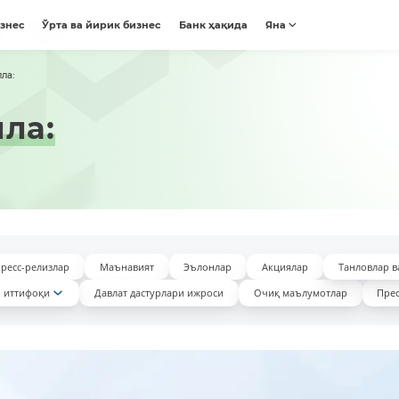
изнес
Ўрта ва йирик бизнес
Банк ҳақида
Яна
ла:
ла:
ресс-релизлар
Маънавият
Эълонлар
Акциялар
Танловлар в
 иттифоқи
Давлат дастурлари ижроси
Очиқ маълумотлар
Прес