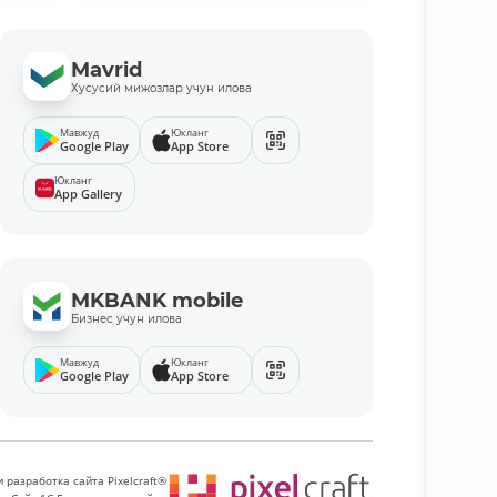
Mavrid
Хусусий мижозлар учун илова
Мавжуд
Юкланг
Google Play
App Store
Юкланг
App Gallery
MKBANK mobile
Бизнес учун илова
Мавжуд
Юкланг
Google Play
App Store
 разработка сайта Pixelcraft®