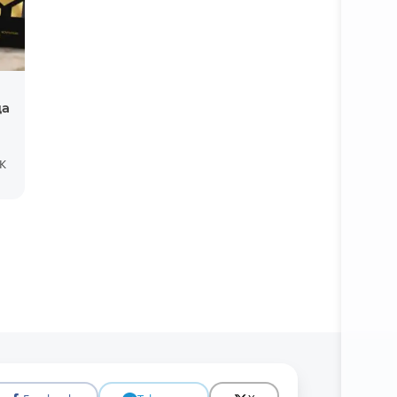
да
К
Батафс