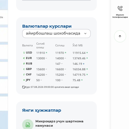
Ишонч
телефонлари
Валюталар курслари
айирбошлаш шохобчасида
Сотиб
Валюта
Сотиш
Ўзб МБ
олиш
USD
11910
11970
11915.64
EUR
13000
14000
13749.46
RUB
147
146.19
GBP
15600
16600
16034.88
CHF
14200
15200
14719.75
JPY
50
100
75.48
Курс 07.08.2026 09:00:00 ҳолатига амал қилади
Янги ҳужжатлар
Микроқарз учун шартнома
намунаси