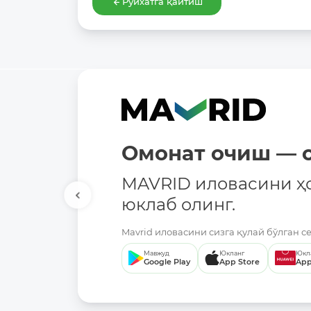
Рўйхатга қайтиш
Омонат очиш — о
MAVRID иловасини ҳ
юклаб олинг.
Mavrid иловасини сизга қулай бўлган с
Мавжуд
Юкланг
Юкл
Google Play
App Store
App