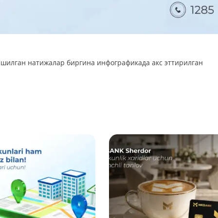
ишилган натижалар биргина инфографикада акс эттирилган