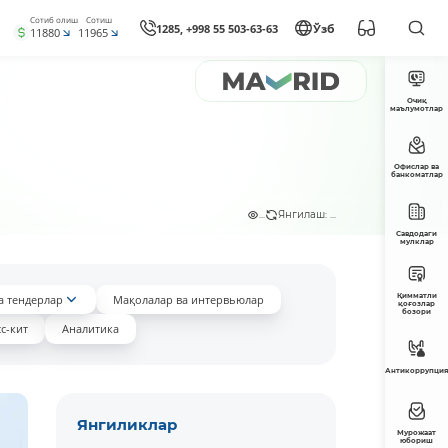
Сотиб олиш
Сотиш
1285, +998 55 503-63-63
Ўзб
11880
11965
Очиқ
маълумотлар
Офислар ва
банкоматлар
...
Янгилаш: ...
Савдодаги
мулклар
Қимматли
а тендерлар
Мақолалар ва интервьюлар
қоғозлар
бозори
с-кит
Аналитика
Антикоррупция
Янгиликлар
Мурожаат
юбориш