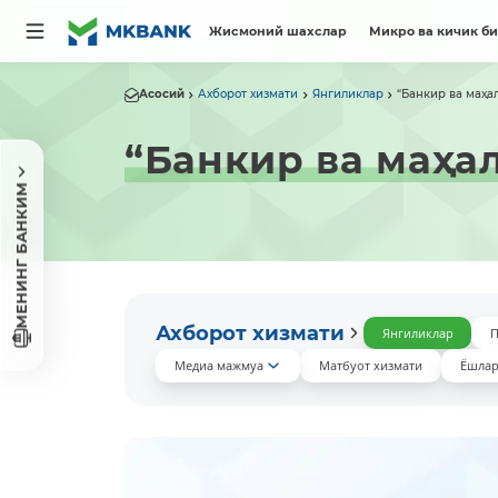
Жисмоний шахслар
Микро ва кичик б
Асосий
Ахборот хизмати
Янгиликлар
“Банкир ва маҳал
“Банкир ва маҳал
МЕНИНГ БАНКИМ
Ахборот хизмати
Янгиликлар
П
Медиа мажмуа
Матбуот хизмати
Ёшлар