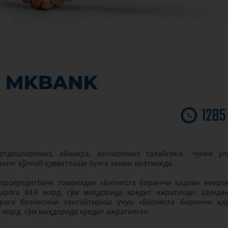
тдошларимиз, айниқса, аёлларимиз талайгина. Чунки ул
нинг қўллаб-қувватлаши бунга замин яратмоқда.
икрокредитбанк томонидан «Бизнесга биринчи қадам» микро
арога 84,6 млрд. сўм миқдорида кредит ажратилди. Шундан
рога бизнесини кенгайтириш учун «Бизнесга биринчи қа
5 млрд. сўм миқдорида кредит ажратилган.