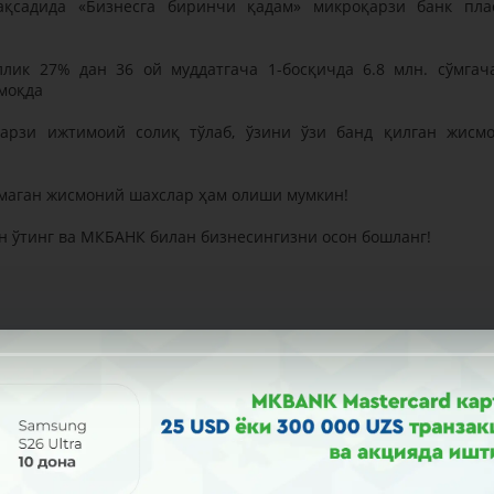
ақсадида «Бизнесга биринчи қадам» микроқарзи банк пла
.
ик 27% дан 36 ой муддатгача 1-босқичда 6.8 млн. сўмгача
лмоқда
қарзи ижтимоий солиқ тўлаб, ўзини ўзи банд қилган жисм
лмаган жисмоний шахслар ҳам олиши мумкин!
ан ўтинг ва МКБАНК билан бизнесингизни осон бошланг!