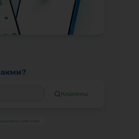
ракми?
Қидириш
Акцияларни сотиб олиш