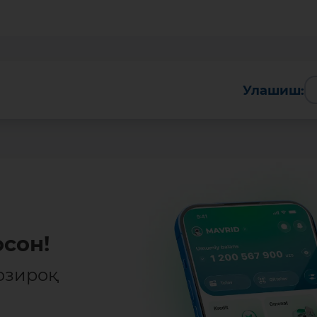
Улашиш:
сон!
озироқ