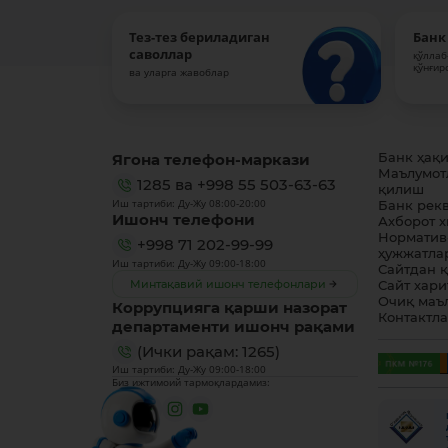
Тез-тез бериладиган
Банк
саволлар
қўллаб
қўнғир
ва уларга жавоблар
Ягона телефон-маркази
Банк ҳақ
Маълумот
1285
ва
+998 55 503-63-63
қилиш
Иш тартиби: Ду-Жу 08:00-20:00
Банк рек
Ишонч телефони
Ахборот 
Норматив
+998 71 202-99-99
ҳужжатла
Иш тартиби: Ду-Жу 09:00-18:00
Сайтдан 
Минтақавий ишонч телефонлари
Сайт хари
Очиқ маъ
Коррупцияга қарши назорат
Контактл
департаменти ишонч рақами
(Ички рақам: 1265)
Иш тартиби: Ду-Жу 09:00-18:00
Биз ижтимоий тармоқлардамиз: