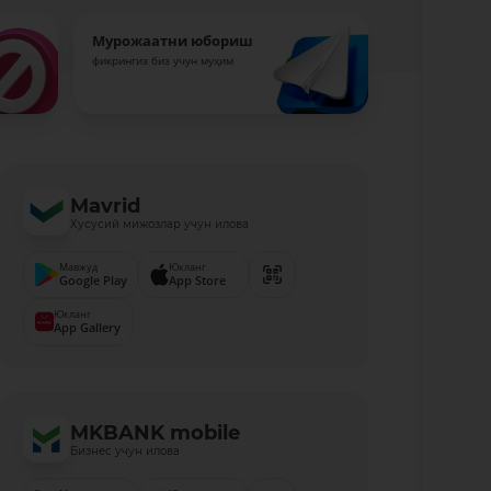
Мурожаатни юбориш
фикрингиз биз учун муҳим
Mavrid
Хусусий мижозлар учун илова
Мавжуд
Юкланг
Google Play
App Store
Юкланг
App Gallery
MKBANK mobile
Бизнес учун илова