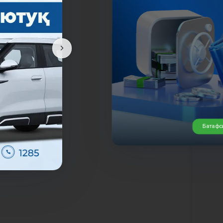
да
Батафс
К