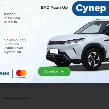
2026
31 июл 2026
олиш кунлари ҳам
Севимли ресторанингиз
ймиз!
имтиёзлари сизни
кутмоқда!
 август (шанба ва якшанба)
Батафсил
ри айрим навбатчи банк
Uzcard Sherdor картасини МКБАН
ри ва хизмат кўрсатиш
офисларида расмийлаштиринг
злари ишлайди.