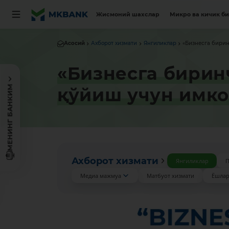
Жисмоний шахслар
Микро ва кичик б
Асосий
Ахборот хизмати
Янгиликлар
«Бизнесга бирин
«Бизнесга бирин
МЕНИНГ БАНКИМ
қўйиш учун имк
Ахборот хизмати
Янгиликлар
П
Медиа мажмуа
Матбуот хизмати
Ёшлар