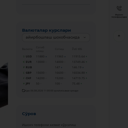
Ишонч
телефонлари
Валюталар курслари
айирбошлаш шохобчасида
Сотиб
Валюта
Сотиш
Ўзб МБ
олиш
USD
11880
11965
11915.64
EUR
13000
14000
13749.46
RUB
147
146.19
GBP
15600
16600
16034.88
CHF
14200
15200
14719.75
JPY
50
100
75.48
Курс 06.08.2026 11:00:00 ҳолатига амал қилади
Сўров
Ишонч телефони хизмат кўрсатиш