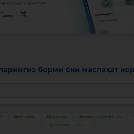
ервис орқали ўрнатинг:
анг
 Gallery
ларингиз борми ёки маслаҳат ке
и?
Мобил илова
Кредит карта
Ёш оилалар учун ипотека
Пул ўтказмасини олиш