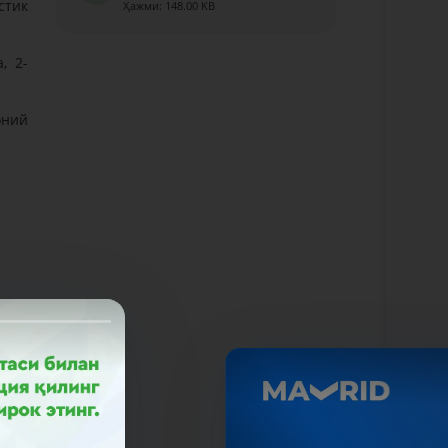
стик
Ҳажми: 148.00 KB
, 2-
оний