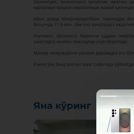
Шунингдек, мижозларга қулайлик яратиш м
карталари орқали ажратилиши жорий қилинди
Айни дамда Микрокредитбанк томонидан йилл
босқичда 11.9 млн. сўмгача микроқарз ажрати
Унутманг, «Бизнесга биринчи қадам» микро
шахсларга муайян мақсадлар учун берилади.
Мазкур микроқарзни расмий даромадга эга бў
Ўзини ўзи банд қилган шахс сифатида рўйхатд
Яна кўринг