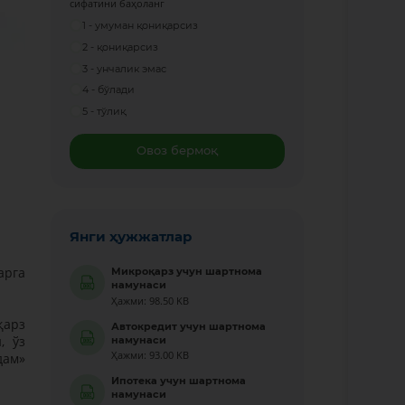
сифатини баҳоланг
1 - умуман қониқарсиз
2 - қониқарсиз
3 - унчалик эмас
4 - бўлади
5 - тўлиқ
Овоз бермоқ
Янги ҳужжатлар
арга
Микроқарз учун шартнома
намунаси
Ҳажми: 98.50 KB
қарз
Автокредит учун шартнома
, ўз
намунаси
Ҳажми: 93.00 KB
дам»
Ипотека учун шартнома
намунаси