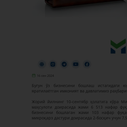
16 сен 2024
Бугун ўз бизнесини бошлаш истагидаги юр
яратилаётган имконият ва давлатимиз раҳбари
Жорий йилнинг 10-сентябр ҳолатига кўра М
маҳсулоти доирасида жами 6 513 нафар фуқ
бизнесини бошлаган жами 103 нафар фуқа
микроқарз дастури доирасида 2-босқич учун 7,