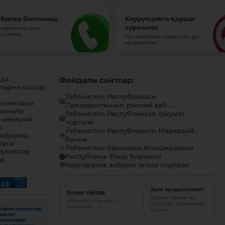
 билан боғланиш
Коррупцияга қарши
курашиш
-қувватлаш учун
оқ қилиш
Сиз коррупция ҳодисасига дуч
келдингизми?
ида
Фойдали сайтлар:
ларни ошкор
Ўзбекистон Республикаси
визитлари
Президентининг расмий веб-...
хизмати
Ўзбекистон Республикаси ҳукумат
-меъёрий
портали
р
Ўзбекистон Республикаси Марказий
қидириш
банки
таси
Ўзбекистон банклари Ассоциацияси
лумотлар
Республика Фонд Биржаси
ар
Корпоратив ахборот ягона портали
Хато топдингизми?
Ҳозир сайтда:
Матнни танланг ва
рўйхатдан ўтганлар - 0,
Ctrl+Enter тугмаларини
меҳмонлар - 2
Барча омонатлар
босинг
давлат
томонидан