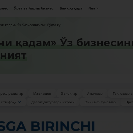
изнес
Ўрта ва йирик бизнес
Банк ҳақида
Яна
чи қадам» Ўз бизнесингизни йўлга қў...
чи қадам» Ўз бизнесин
оният
ресс-релизлар
Маънавият
Эълонлар
Акциялар
Танловлар в
 иттифоқи
Давлат дастурлари ижроси
Очиқ маълумотлар
Прес