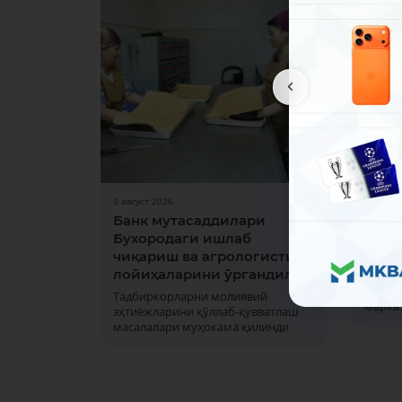
5 август 2026
31 июл 
Банк мутасаддилари
Дам 
Бухородаги ишлаб
ишла
чиқариш ва агрологистика
1 ва 2
лойиҳаларини ўргандилар
кунла
офисла
Тадбиркорларни молиявий
марка
эҳтиёжларини қўллаб-қувватлаш
масалалари муҳокама қилинди