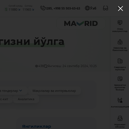
Сотиб олиш
Сотиш
1285, +998 55 503-63-63
Ўзб
11880
11965
Очиқ
маълумотлар
гизни йўлга
Офислар ва
банкоматлар
438
Янгилаш: 24 сентябр 2024, 10:25
Савдодаги
мулклар
Қимматли
қоғозлар
а тендерлар
Мақолалар ва интервьюлар
бозори
с-кит
Аналитика
Антикоррупция
Мурожаат
Янгиликлар
юбориш