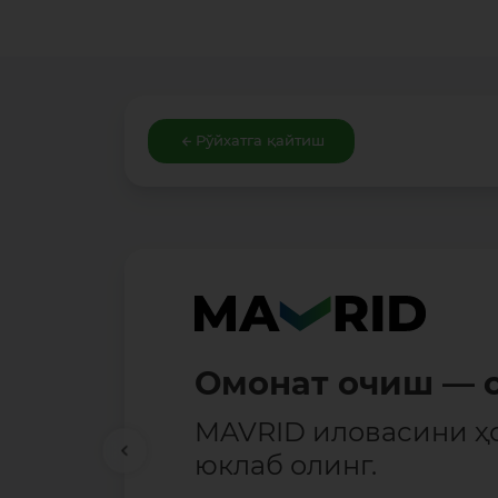
Рўйхатга қайтиш
Омонат очиш — о
MAVRID иловасини ҳ
юклаб олинг.