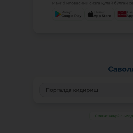
Mavrid иловасини сизга қулай бўлган с
Мавжуд
Юкланг
Юкл
Google Play
App Store
App
Савол
Омонат қандай очилад