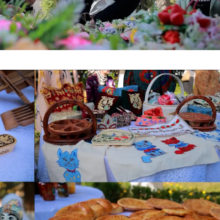
Батафсил