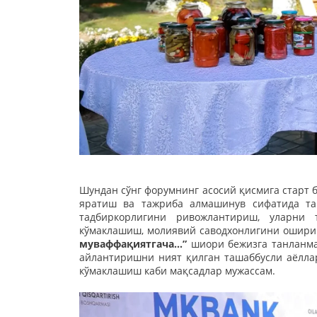
Шундан сўнг форумнинг асосий қисмига старт 
яратиш ва тажриба алмашинув сифатида таш
тадбиркорлигини ривожлантириш, уларни 
кўмаклашиш, молиявий саводхонлигини ошириш
муваффақиятгача...”
шиори бежизга танланмад
айлантиришни ният қилган ташаббусли аёллар
кўмаклашиш каби мақсадлар мужассам.