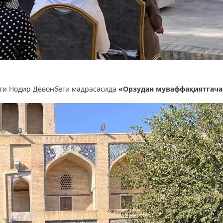
аги Нодир Девонбеги мадрасасида
«Орзудан муваффақиятгача.