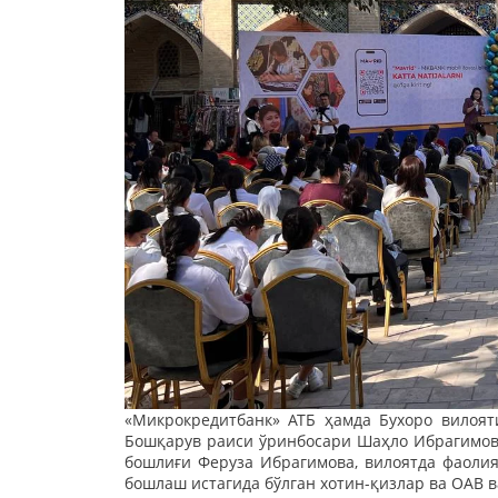
«Микрокредитбанк» АТБ ҳамда Бухоро вилоят
Бошқарув раиси ўринбосари Шаҳло Ибрагимова
бошлиғи Феруза Ибрагимова, вилоятда фаолия
бошлаш истагида бўлган хотин-қизлар ва ОАВ 