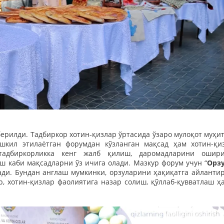
берилди. Тадбиркор хотин-қизлар ўртасида ўзаро мулоқот муҳи
кил этилаётган форумдан кўзланган мақсад ҳам хотин-қи
тадбиркорликка кенг жалб қилиш, даромадларини ошир
 каби мақсадларни ўз ичига олади. Мазкур форум учун “
Орз
и. Бундан англаш мумкинки, орзуларини ҳақиқатга айлантир
, хотин-қизлар фаолиятига назар солиш, қўллаб-қувватлаш ҳ