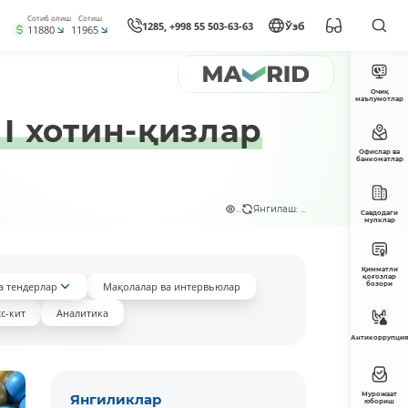
Сотиб олиш
Сотиш
1285, +998 55 503-63-63
Ўзб
11880
11965
Очиқ
маълумотлар
I хотин-қизлар
Офислар ва
банкоматлар
...
Янгилаш: ...
Савдодаги
мулклар
Қимматли
қоғозлар
а тендерлар
Мақолалар ва интервьюлар
бозори
с-кит
Аналитика
Антикоррупция
Мурожаат
Янгиликлар
юбориш