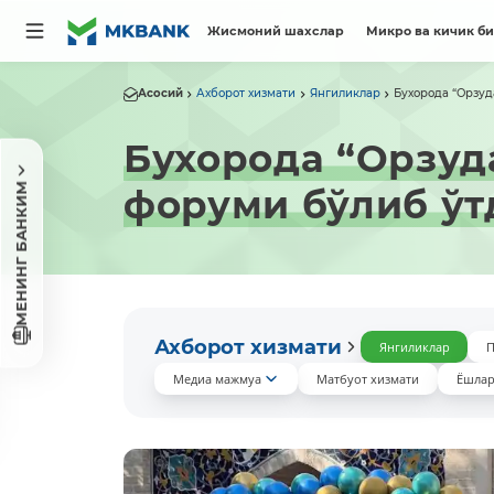
Жисмоний шахслар
Микро ва кичик б
Асосий
Ахборот хизмати
Янгиликлар
Бухорода “Орзуда
Бухорода “Орзуда
МЕНИНГ БАНКИМ
форуми бўлиб ўт
Ахборот хизмати
Янгиликлар
П
Медиа мажмуа
Матбуот хизмати
Ёшлар