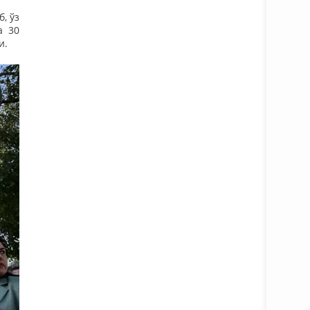
, ўз
а 30
и.