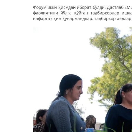
Форум икки қисмдан иборат бўлди. Дастлаб «М
фаолиятини йўлга қўйган тадбиркорлар ишла
нафарга яқин ҳунармандлар, тадбиркор аёлла