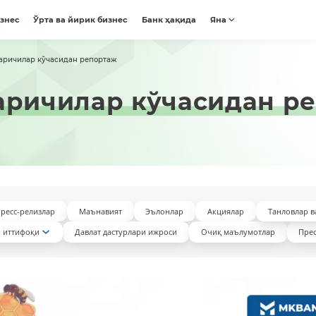
изнес
Ўрта ва йирик бизнес
Банк ҳақида
Яна
ларичилар кўчасидан репортаж
аричилар кўчасидан р
ресс-релизлар
Маънавият
Эълонлар
Акциялар
Танловлар в
 иттифоқи
Давлат дастурлари ижроси
Очиқ маълумотлар
Прес