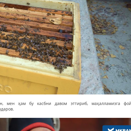
Батафсил
ан, мен ҳам бу касбни давом эттириб, маҳалламизга фо
ндаров.