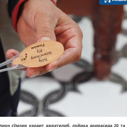
лион сўмлик кредит ажратилиб, лойиҳа доирасида 20 та