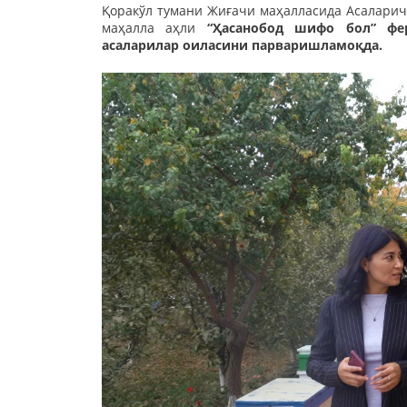
Қоракўл тумани Жиғачи маҳалласида Асаларичил
маҳалла аҳли
“Ҳасанобод шифо бол” фе
асаларилар оиласини парваришламоқда.