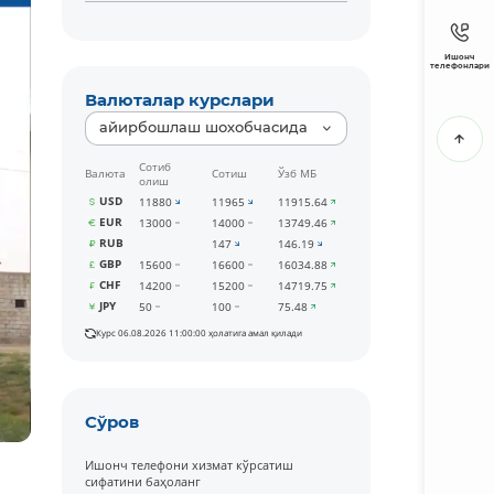
Ишонч
телефонлари
Валюталар курслари
айирбошлаш шохобчасида
Сотиб
Валюта
Сотиш
Ўзб МБ
олиш
USD
11880
11965
11915.64
EUR
13000
14000
13749.46
RUB
147
146.19
GBP
15600
16600
16034.88
CHF
14200
15200
14719.75
JPY
50
100
75.48
Курс 06.08.2026 11:00:00 ҳолатига амал қилади
Сўров
Ишонч телефони хизмат кўрсатиш
сифатини баҳоланг