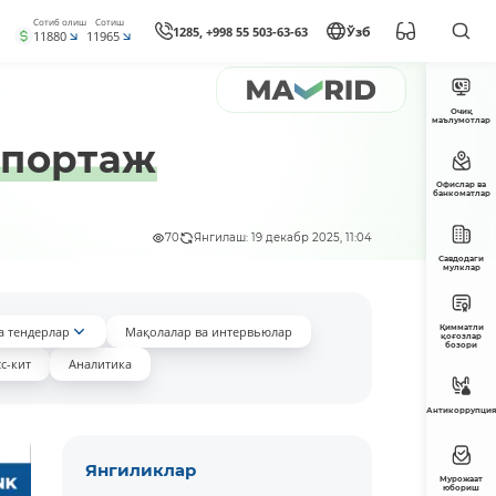
Сотиб олиш
Сотиш
1285, +998 55 503-63-63
Ўзб
11880
11965
Очиқ
маълумотлар
епортаж
Офислар ва
банкоматлар
70
Янгилаш: 19 декабр 2025, 11:04
Савдодаги
мулклар
Қимматли
а тендерлар
Мақолалар ва интервьюлар
қоғозлар
бозори
с-кит
Аналитика
Антикоррупция
Янгиликлар
Мурожаат
юбориш