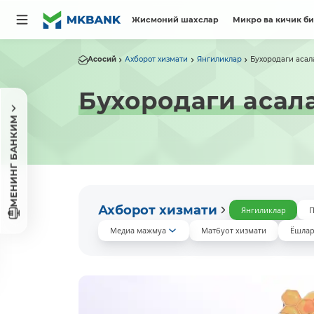
Жисмоний шахслар
Микро ва кичик б
Асосий
Ахборот хизмати
Янгиликлар
Бухородаги аса
Бухородаги асал
МЕНИНГ БАНКИМ
Ахборот хизмати
Янгиликлар
П
Медиа мажмуа
Матбуот хизмати
Ёшлар