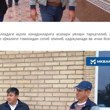
лладаги аҳоли хонадонларига асалари уялари тарқатилиб, 
 хўжалиги томонидан сотиб олиниб, қадоқланади ва ички боз