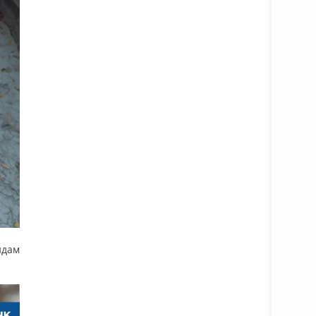
Батафс
йдам