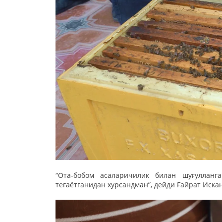
“Ота-бобом асаларичилик билан шуғулланг
тегаётганидан хурсандман”, дейди Ғайрат Иска