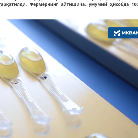
тарқатилди. Фермернинг айтишича, умумий ҳисобда 10