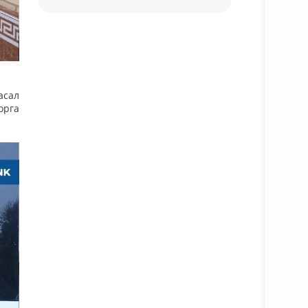
асал
орга