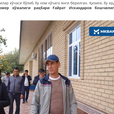
ар кўчаси бўлиб, бу ном кўчага янги берилган. Қизиғи, бу ер
рмер хўжалиги раҳбари Ғайрат Искандаров бошчилиг