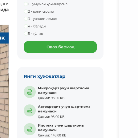
даги
1 - умуман қониқарсиз
ида
2 - қониқарсиз
3 - унчалик эмас
4 - бўлади
5 - тўлиқ
Овоз бермоқ
Янги ҳужжатлар
Микроқарз учун шартнома
намунаси
Ҳажми: 98.50 KB
Автокредит учун шартнома
намунаси
Ҳажми: 93.00 KB
Ипотека учун шартнома
намунаси
Ҳажми: 148.00 KB