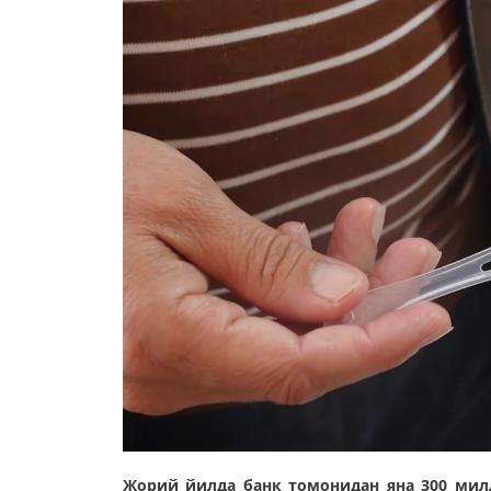
Жорий йилда банк томонидан яна 300 мил