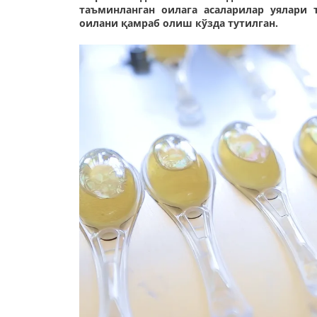
таъминланган оилага асаларилар уялари 
оилани қамраб олиш кўзда тутилган.