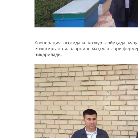
Кооперация асосидаги мазкур лойиҳада маҳа
етиштирган оилаларнинг маҳсулотлари фермер
чиқарилади.