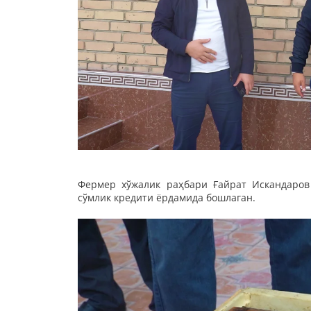
Фермер хўжалик раҳбари Ғайрат Искандаров
сўмлик кредити ёрдамида бошлаган.