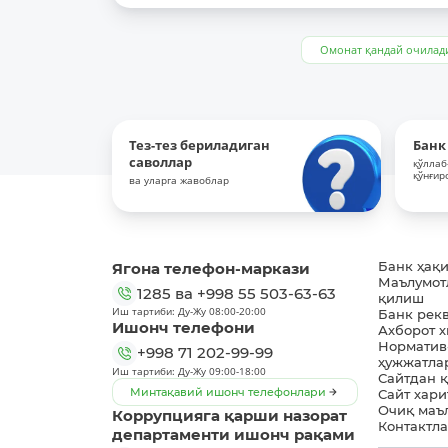
Омонат қандай очилад
Тез-тез бериладиган
Банк
саволлар
қўллаб
қўнғир
ва уларга жавоблар
Ягона телефон-маркази
Банк ҳақ
Маълумот
1285
ва
+998 55 503-63-63
қилиш
Иш тартиби: Ду-Жу 08:00-20:00
Банк рек
Ишонч телефони
Ахборот 
Норматив
+998 71 202-99-99
ҳужжатла
Иш тартиби: Ду-Жу 09:00-18:00
Сайтдан 
Минтақавий ишонч телефонлари
Сайт хари
Очиқ маъ
Коррупцияга қарши назорат
Контактл
департаменти ишонч рақами