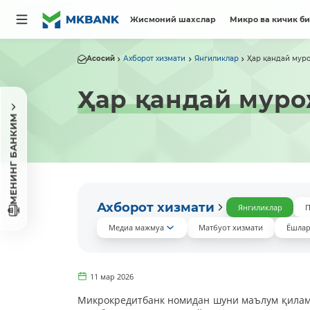
Жисмоний шахслар
Микро ва кичик б
Асосий
Ахборот хизмати
Янгиликлар
Ҳар қандай муро
Ҳар қандай муро
МЕНИНГ БАНКИМ
Ахборот хизмати
Янгиликлар
П
Медиа мажмуа
Матбуот хизмати
Ёшлар
11 мар 2026
Микрокредитбанк номидан шуни маълум қилами