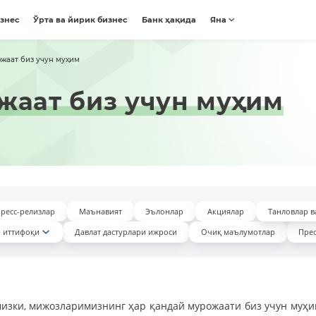
изнес
Ўрта ва йирик бизнес
Банк ҳақида
Яна
жаат биз учун муҳим
жаат биз учун муҳим
ресс-релизлар
Маънавият
Эълонлар
Акциялар
Танловлар в
 иттифоқи
Давлат дастурлари ижроси
Очиқ маълумотлар
Прес
зки, мижозларимизнинг ҳар қандай мурожаати биз учун муҳи