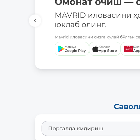
Омонат очиш — о
MAVRID иловасини ҳ
юклаб олинг.
Mavrid иловасини сизга қулай бўлган с
Мавжуд
Юкланг
Юкл
Google Play
App Store
App
Савол