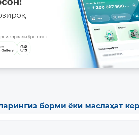
сон!
озироқ
ервис орқали ўрнатинг:
анг
 Gallery
ларингиз борми ёки маслаҳат ке