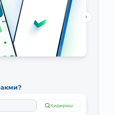
ракми?
Қидириш