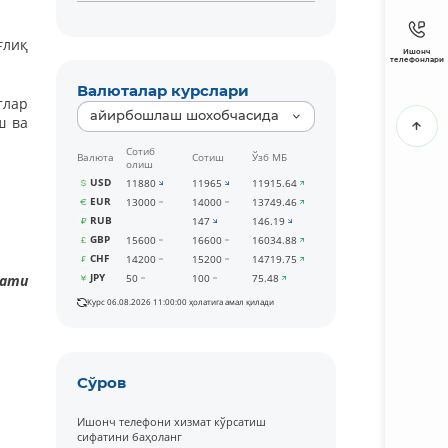
ғлиқ
Ишонч
телефонлари
Валюталар курслари
тлар
айирбошлаш шохобчасида
ш ва
Сотиб
Валюта
Сотиш
Ўзб МБ
олиш
USD
11880
11965
11915.64
EUR
13000
14000
13749.46
RUB
147
146.19
GBP
15600
16600
16034.88
CHF
14200
15200
14719.75
JPY
мати
50
100
75.48
Курс 06.08.2026 11:00:00 ҳолатига амал қилади
Сўров
Ишонч телефони хизмат кўрсатиш
сифатини баҳоланг