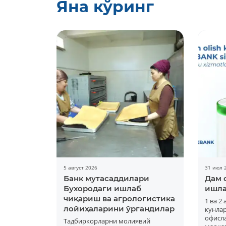
Яна кўринг
5 август 2026
31 июл 
Банк мутасаддилари
Дам 
Бухородаги ишлаб
ишла
чиқариш ва агрологистика
1 ва 2
лойиҳаларини ўргандилар
кунла
офисла
Тадбиркорларни молиявий