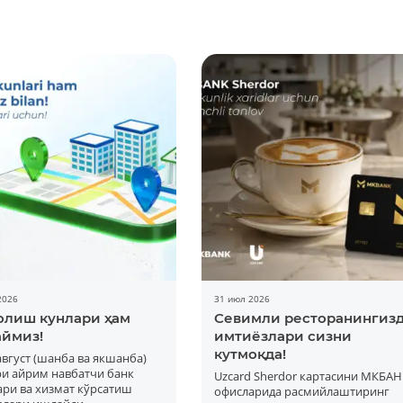
2026
31 июл 2026
олиш кунлари ҳам
Севимли ресторанингиз
ймиз!
имтиёзлари сизни
кутмоқда!
 август (шанба ва якшанба)
ри айрим навбатчи банк
Uzcard Sherdor картасини МКБАН
ри ва хизмат кўрсатиш
офисларида расмийлаштиринг