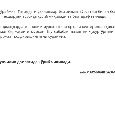
 сўраймиз. Тизимдаги узилишлар ёки хизмат кўрсатиш билан бо
ат текшируви асосида кўриб чиқилади ва бартараф этилади.
тармоқлардаги аноним мурожаатлар орқали келтирилган ҳола
мот бермаслиги мумкин. Шу сабабли, вазиятни чуқур ўргани
урожаат қолдиришингизни сўраймиз.
нунчилик доирасида кўриб чиқилади.
Банк Ахборот хиз