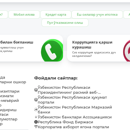
и?
Мобил илова
Кредит карта
Ёш оилалар учун ипотека
Пул ўтказмасини олиш
 билан боғланиш
Коррупцияга қарши
курашиш
-қувватлаш учун
оқ қилиш
Сиз коррупция ҳодисасига дуч
келдингизми?
ида
Фойдали сайтлар:
ларни ошкор
Ўзбекистон Республикаси
визитлари
Президентининг расмий веб-...
хизмати
Ўзбекистон Республикаси ҳукумат
-меъёрий
портали
р
Ўзбекистон Республикаси Марказий
қидириш
банки
таси
Ўзбекистон банклари Ассоциацияси
лумотлар
Республика Фонд Биржаси
ар
Корпоратив ахборот ягона портали