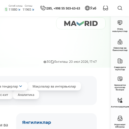
Сотиб олиш
Сотиш
1285, +998 55 503-63-63
Ўзб
11880
11965
Очиқ
маълумотлар
Офислар ва
банкоматлар
30
Янгилаш: 20 июл 2026, 17:47
Савдодаги
мулклар
Қимматли
а тендерлар
Мақолалар ва интервьюлар
қоғозлар
бозори
с-кит
Аналитика
Антикоррупция
Янгиликлар
м ва
Мурожаат
юбориш