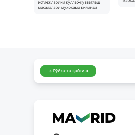
марка
эҳтиёжларини қўллаб-қувватлаш
масалалари муҳокама қилинди
Рўйхатга қайтиш