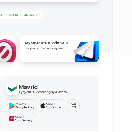
Акцияларни сотиб олиш
Мурожаатни юбориш
фикрингиз биз учун муҳим
Mavrid
Хусусий мижозлар учун илова
Мавжуд
Юкланг
Google Play
App Store
Юкланг
App Gallery