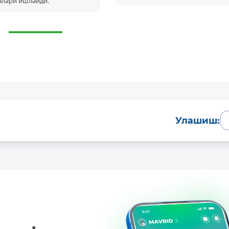
злари ишлайди.
Улашиш: