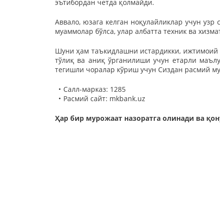
эътибордан четда қолмайди.
Аввало, юзага келган ноқулайликлар учун узр
муаммолар бўлса, улар албатта техник ва хизм
Шуни ҳам таъкидлашни истардикки, ижтимоий 
тўлиқ ва аниқ ўрганилиши учун етарли маълу
тегишли чоралар кўриш учун Сиздан расмий м
Cалл-марказ: 1285
Расмий сайт: mkbank.uz
Ҳар бир мурожаат назоратга олинади ва қо