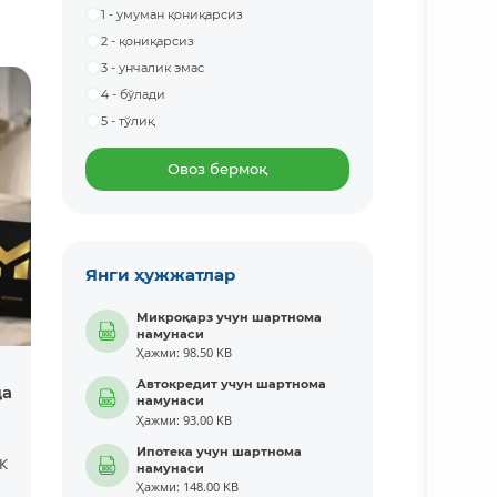
1 - умуман қониқарсиз
2 - қониқарсиз
3 - унчалик эмас
4 - бўлади
5 - тўлиқ
Овоз бермоқ
Янги ҳужжатлар
Микроқарз учун шартнома
намунаси
Ҳажми: 98.50 KB
Автокредит учун шартнома
да
намунаси
Ҳажми: 93.00 KB
Ипотека учун шартнома
К
намунаси
Ҳажми: 148.00 KB