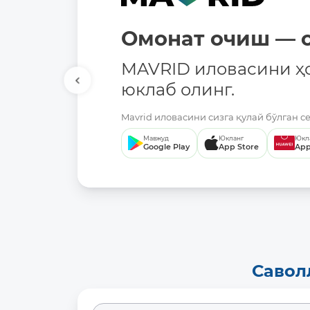
Омонат очиш — о
MAVRID иловасини ҳ
юклаб олинг.
Mavrid иловасини сизга қулай бўлган с
Мавжуд
Юкланг
Юкл
Google Play
App Store
App
Савол