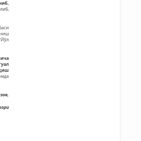
ниб,
либ,
баси
аниш
“Йўл
йича
туал
қиш
амда
зов,
тори