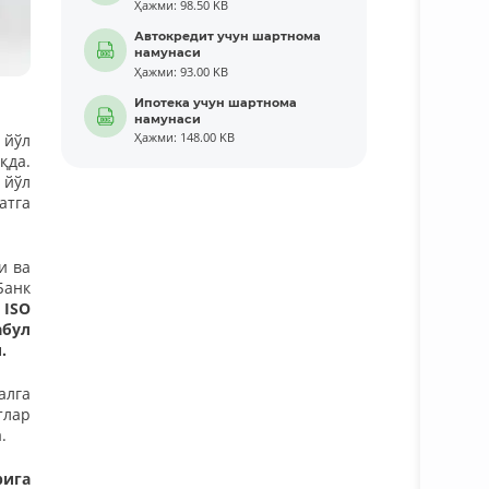
Ҳажми: 98.50 KB
Автокредит учун шартнома
намунаси
Ҳажми: 93.00 KB
Ипотека учун шартнома
намунаси
 йўл
Ҳажми: 148.00 KB
қда.
 йўл
атга
и ва
Банк
 ISO
абул
.
алга
тлар
.
рига