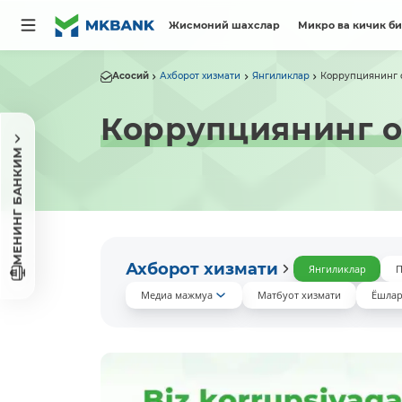
Жисмоний шахслар
Микро ва кичик б
Асосий
Ахборот хизмати
Янгиликлар
Коррупциянинг 
Коррупциянинг о
МЕНИНГ БАНКИМ
Ахборот хизмати
Янгиликлар
П
Медиа мажмуа
Матбуот хизмати
Ёшлар