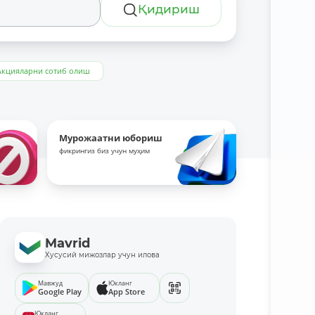
Қидириш
Акцияларни сотиб олиш
Мурожаатни юбориш
фикрингиз биз учун муҳим
Mavrid
Хусусий мижозлар учун илова
Мавжуд
Юкланг
Google Play
App Store
Юкланг