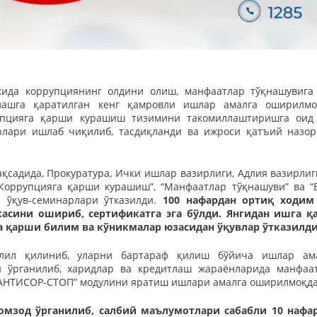
нкида коррупциянинг олдини олиш, манфаатлар тўқнашувига
лашга қаратилган кенг қамровли ишлар амалга оширилмо
упцияга қарши курашиш тизимини такомиллаштиришга оид
урлари ишлаб чиқилиб, тасдиқланди ва ижроси қатъий назор
садида, Прокуратура, Ички ишлар вазирлиги, Адлия вазирлиг
Коррупцияга қарши курашиш”, “Манфаатлар тўқнашуви” ва “
а ўқув-семинарлари ўтказилди.
100 нафардан ортиқ ходим
касини ошириб, сертификатга эга бўлди. Янгидан ишга қ
а қарши билим ва кўникмалар юзасидан ўқувлар ўтказилди
ҳлил қилиниб, уларни бартараф қилиш бўйича ишлар ам
 ўрганилиб, харидлар ва кредитлаш жараёнларида манфаа
АНТИСОР-СТОП” модулини яратиш ишлари амалга оширилмоқда
омзод ўрганилиб, салбий маълумотлари сабабли 10 нафа