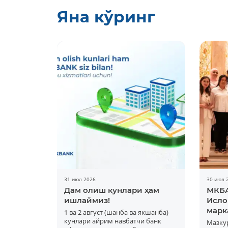
Яна кўринг
31 июл 2026
30 июл 
Дам олиш кунлари ҳам
МКБА
ишлаймиз!
Исло
марк
1 ва 2 август (шанба ва якшанба)
кунлари айрим навбатчи банк
Мазку