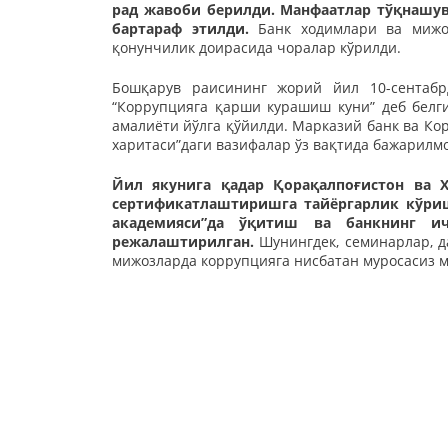
рад жавоби берилди. Манфаатлар тўқнашув
бартараф этилди.
Банк ходимлари ва мижоз
қонунчилик доирасида чоралар кўрилди.
Бошқарув раисининг жорий йил 10-сентаб
“Коррупцияга қарши курашиш куни” деб белг
амалиёти йўлга қўйилди. Марказий банк ва Ко
харитаси”даги вазифалар ўз вақтида бажарилм
Йил якунига қадар Қорақалпоғистон ва Х
сертификатлаштиришга тайёргарлик кўри
академияси”да ўқитиш ва банкнинг 
режалаштирилган.
Шунингдек, семинарлар, д
мижозларда коррупцияга нисбатан муросасиз 