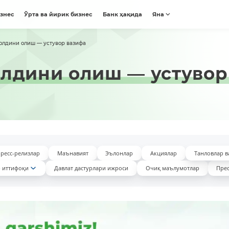
изнес
Ўрта ва йирик бизнес
Банк ҳақида
Яна
олдини олиш — устувор вазифа
лдини олиш — устувор
ресс-релизлар
Маънавият
Эълонлар
Акциялар
Танловлар в
 иттифоқи
Давлат дастурлари ижроси
Очиқ маълумотлар
Прес