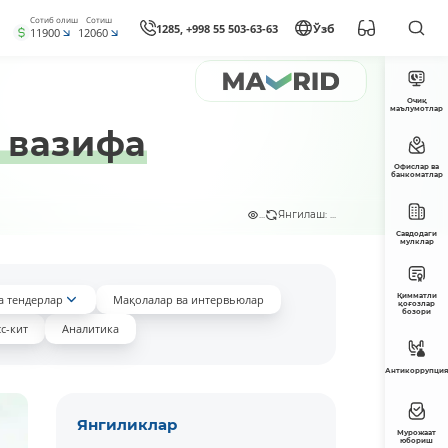
Сотиб олиш
Сотиш
1285, +998 55 503-63-63
Ўзб
11900
12060
Очиқ
маълумотлар
 вазифа
Офислар ва
банкоматлар
...
Янгилаш: ...
Савдодаги
мулклар
Қимматли
а тендерлар
Мақолалар ва интервьюлар
қоғозлар
бозори
с-кит
Аналитика
Антикоррупция
Янгиликлар
Мурожаат
юбориш