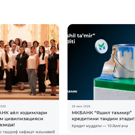
2026
28 июл 2026
НК аёл ходимлари
МКБАНК “Яшил таъмир”
Батафсил
м цивилизацияси
кредитини тақдим этади!
азида!
Кредит муддати — 10 йилгача
р ташриф нафақат маънавий