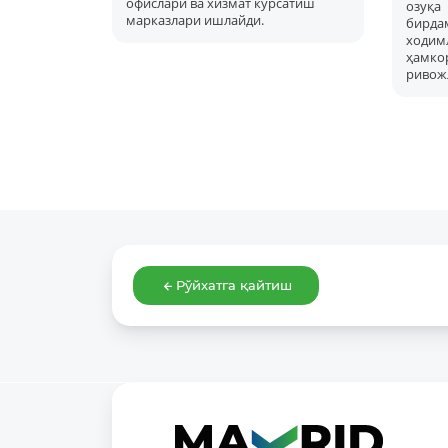
офислари ва хизмат кўрсатиш
озуқ
марказлари ишлайди.
бирд
ходимл
ҳам
ривож
Рўйхатга қайтиш