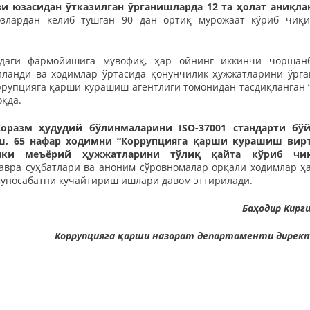
и юзасидан ўтказилган ўрганишларда 12 та ҳолат аниқла
лардан келиб тушган 90 дан ортиқ мурожаат кўриб чиқи
рдаги фармойишига мувофиқ, ҳар ойнинг иккинчи чоршан
иланди ва ходимлар ўртасида қонунчилик ҳужжатларини ўрг
ррупцияга қарши курашиш агентлиги томонидан тасдиқланган 
оқда.
оразм ҳудудий бўлинмаларини ISO-37001 стандарти бў
ш, 65 нафар ходимни “Коррупцияга қарши курашиш вир
ички меъёрий ҳужжатларини тўлиқ қайта кўриб чи
авра суҳбатлари ва аноним сўровномалар орқали ходимлар ҳ
муносабатни кучайтириш ишлари давом эттирилади.
Баҳодир Кирги
Коррупцияга қарши назорат департаменти дирек