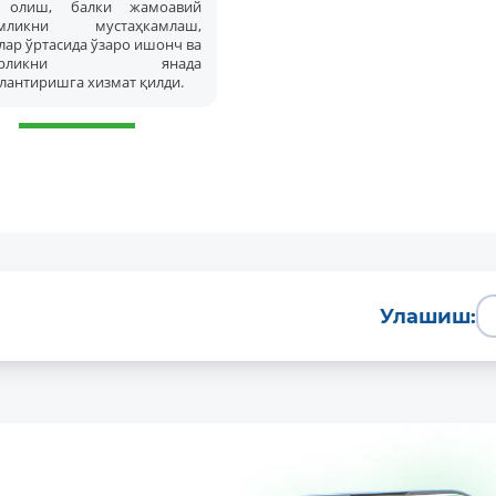
а олиш, балки жамоавий
амликни мустаҳкамлаш,
ар ўртасида ўзаро ишонч ва
корликни янада
лантиришга хизмат қилди.
Улашиш: