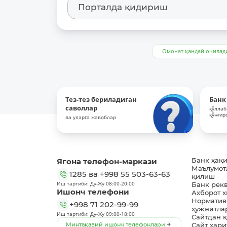
Омонат қандай очилад
Тез-тез бериладиган
Банк
саволлар
қўллаб
қўнғир
ва уларга жавоблар
Ягона телефон-маркази
Банк ҳақ
Маълумот
1285
ва
+998 55 503-63-63
қилиш
Иш тартиби: Ду-Жу 08:00-20:00
Банк рек
Ишонч телефони
Ахборот 
Норматив
+998 71 202-99-99
ҳужжатла
Иш тартиби: Ду-Жу 09:00-18:00
Сайтдан 
Минтақавий ишонч телефонлари
Сайт хари