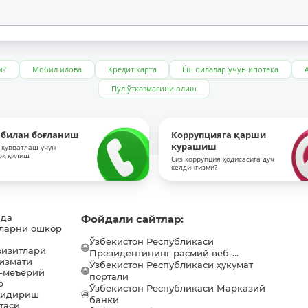
и?
Мобил илова
Кредит карта
Ёш оилалар учун ипотека
Пул ўтказмасини олиш
 билан боғланиш
Коррупцияга қарши
курашиш
-қувватлаш учун
оқ қилиш
Сиз коррупция ҳодисасига дуч
келдингизми?
ида
Фойдали сайтлар:
ларни ошкор
Ўзбекистон Республикаси
визитлари
Президентининг расмий веб-...
хизмати
Ўзбекистон Республикаси ҳукумат
-меъёрий
портали
р
Ўзбекистон Республикаси Марказий
қидириш
банки
таси