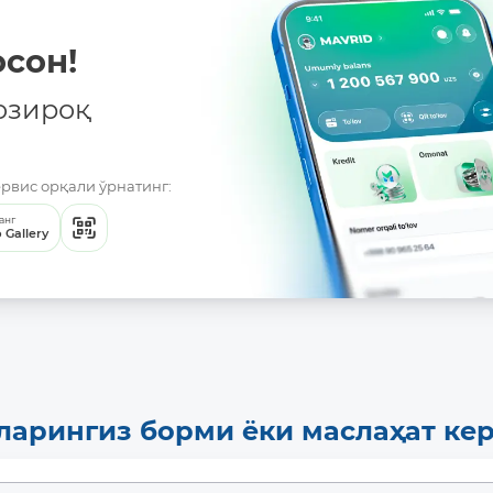
сон!
озироқ
ервис орқали ўрнатинг:
анг
 Gallery
ларингиз борми ёки маслаҳат ке