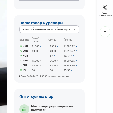
Ишонч
телефонлари
Валюталар курслари
айирбошлаш шохобчасида
Сотиб
Валюта
Сотиш
Ўзб МБ
олиш
USD
11880
11965
11886.72
EUR
13000
14000
13717.27
RUB
147
146.37
GBP
15600
16600
16007.85
CHF
14200
15200
14687.66
JPY
50
100
75.35
Курс 06.08.2026 11:00:00 ҳолатига амал қилади
Янги ҳужжатлар
Микроқарз учун шартнома
намунаси