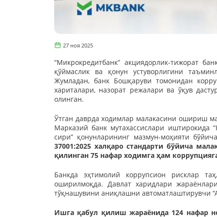
27 ноя 2025
“Микрокредитбанк” акциядорлик-тижорат ба
қўймаслик ва қонун устуворлигини таъмин
Жумладан, банк Бошқаруви томонидан корр
хариталари, назорат режалари ва ўқув даст
олинган.
Ўтган даврда ходимлар малакасини ошириш мақ
Марказий банк мутахассислари иштирокида “
сири” қонунларининг мазмун-моҳияти бўйич
37001:2025 халқаро стандарти бўйича мала
қилинган 75 нафар ходимга ҳам коррупцияг
Банкда эҳтимолий коррупсион рисклар та
оширилмоқда. Давлат харидлари жараёнлари
тўқнашувини аниқлашни автоматлаштирувчи “
Ишга қабул қилиш жараёнида 124 нафар н