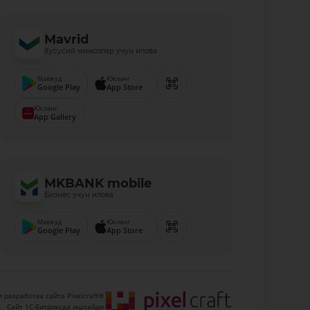
Mavrid
Хусусий мижозлар учун илова
Мавжуд
Юкланг
Google Play
App Store
Юкланг
App Gallery
MKBANK mobile
Бизнес учун илова
Мавжуд
Юкланг
Google Play
App Store
 разработка сайта Pixelcraft®
Сайт 1C-Битриксда ишлайди