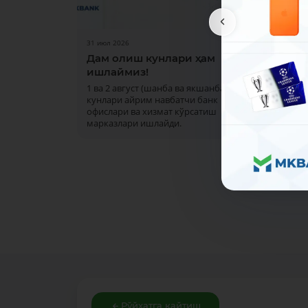
31 июл 2026
30 июл 
Дам олиш кунлари ҳам
МКБА
ишлаймиз!
Исло
марк
1 ва 2 август (шанба ва якшанба)
кунлари айрим навбатчи банк
Мазку
офислари ва хизмат кўрсатиш
озуқ
марказлари ишлайди.
бирд
ходимл
ҳам
ривож
Рўйхатга қайтиш