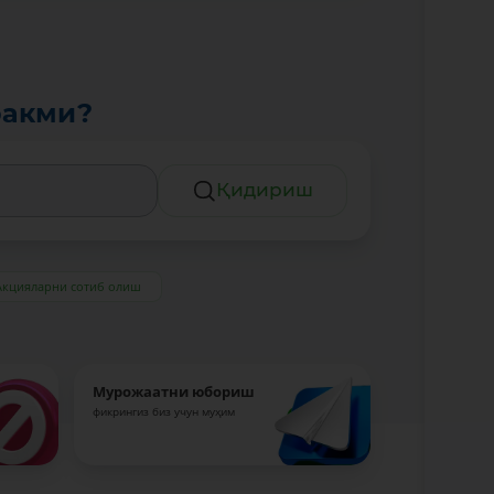
ракми?
Қидириш
Акцияларни сотиб олиш
Мурожаатни юбориш
фикрингиз биз учун муҳим