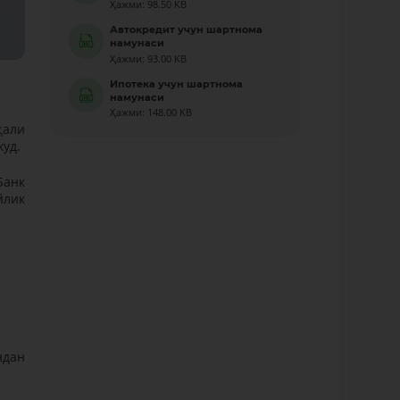
Ҳажми: 98.50 KB
Автокредит учун шартнома
намунаси
Ҳажми: 93.00 KB
Ипотека учун шартнома
намунаси
Ҳажми: 148.00 KB
қали
уд.
Банк
йлик
ндан