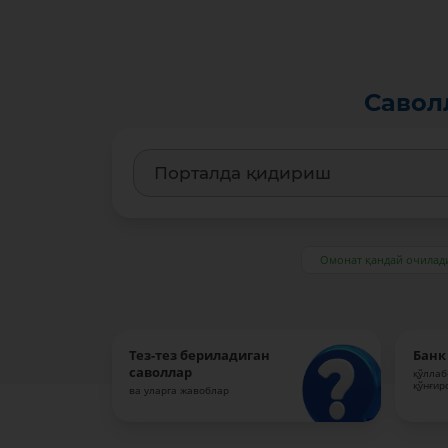
Савол
Омонат қандай очилад
Тез-тез бериладиган
Банк
саволлар
қўллаб
қўнғир
ва уларга жавоблар