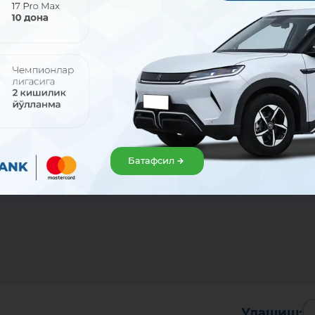
2026
28 июл 2026
НК аёл ходимлари
МКБАНК “Яшил таъмир”
м цивилизацияси
кредитини тақдим этади!
азида!
Кредит муддати — 10 йилгача
р ташриф нафақат маънавий
а олиш, балки жамоавий
амликни мустаҳкамлаш,
ар ўртасида ўзаро ишонч ва
корликни янада
Батафсил
лантиришга хизмат қилди.
Улашиш: