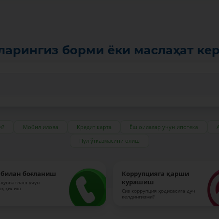
ларингиз борми ёки маслаҳат ке
и?
Мобил илова
Кредит карта
Ёш оилалар учун ипотека
Пул ўтказмасини олиш
 билан боғланиш
Коррупцияга қарши
курашиш
-қувватлаш учун
оқ қилиш
Сиз коррупция ҳодисасига дуч
келдингизми?