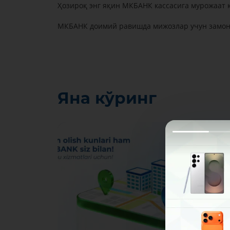
Ҳозироқ энг яқин МКБАНК кассасига мурожаат қ
МКБАНК доимий равишда мижозлар учун замона
Яна кўринг