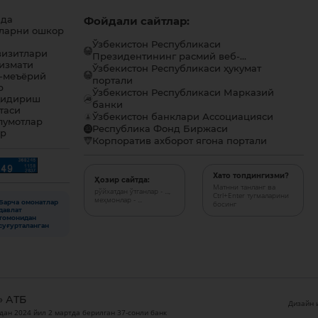
ида
Фойдали сайтлар:
ларни ошкор
Ўзбекистон Республикаси
визитлари
Президентининг расмий веб-...
хизмати
Ўзбекистон Республикаси ҳукумат
-меъёрий
портали
р
Ўзбекистон Республикаси Марказий
қидириш
банки
таси
Ўзбекистон банклари Ассоциацияси
лумотлар
Республика Фонд Биржаси
ар
Корпоратив ахборот ягона портали
Хато топдингизми?
Ҳозир сайтда:
Матнни танланг ва
рўйхатдан ўтганлар - ...,
Ctrl+Enter тугмаларини
меҳмонлар - ...
Барча омонатлар
босинг
давлат
томонидан
суғурталанган
» АТБ
Дизайн и
дан 2024 йил 2 мартда берилган 37-сонли банк