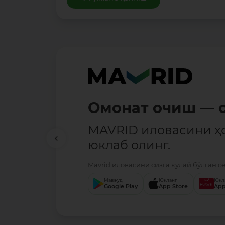
Омонат очиш — о
MAVRID иловасини ҳ
юклаб олинг.
Mavrid иловасини сизга қулай бўлган с
Мавжуд
Юкланг
Юкл
Google Play
App Store
App