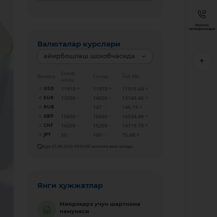
Ишонч
телефонлари
Валюталар курслари
айирбошлаш шохобчасида
Сотиб
Валюта
Сотиш
Ўзб МБ
олиш
USD
11910
11970
11915.64
EUR
13000
14000
13749.46
RUB
147
146.19
GBP
15600
16600
16034.88
CHF
14200
15200
14719.75
JPY
50
100
75.48
Курс 07.08.2026 09:00:00 ҳолатига амал қилади
Янги ҳужжатлар
Микроқарз учун шартнома
намунаси