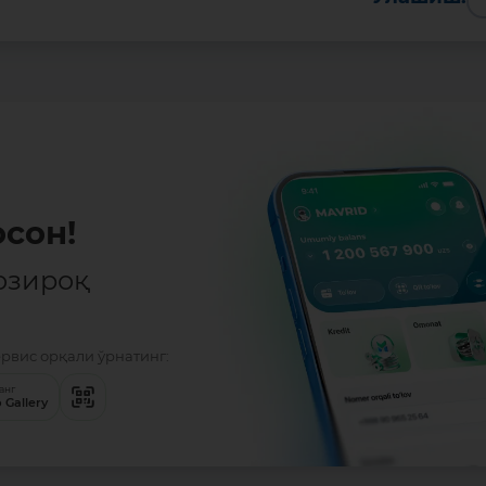
сон!
озироқ
ервис орқали ўрнатинг:
анг
 Gallery