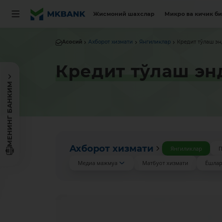
Жисмоний шахслар
Микро ва кичик б
Асосий
Ахборот хизмати
Янгиликлар
Кредит тўлаш 
Кредит тўлаш э
МЕНИНГ БАНКИМ
Ахборот хизмати
Янгиликлар
П
Медиа мажмуа
Матбуот хизмати
Ёшлар