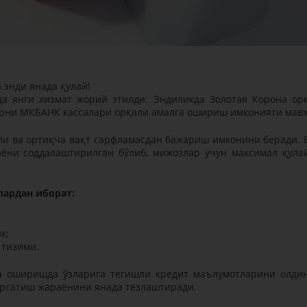
 энди янада қулай!
а янги хизмат жорий этилди. Эндиликда Золотая Корона ор
рни МКБАНК кассалари орқали амалга ошириш имконияти мавж
ли ва ортиқча вақт сарфламасдан бажариш имконини беради. 
ёни соддалаштирилган бўлиб, мижозлар учун максимал қула
ардан иборат:
к;
 тизими.
га оширишда ўзларига тегишли кредит маълумотларини олди
кўрсатиш жараёнини янада тезлаштиради.