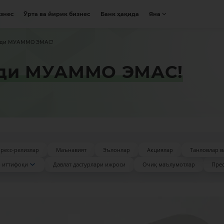
изнес
Ўрта ва йирик бизнес
Банк ҳақида
Яна
энди МУАММО ЭМАС!
нди МУАММО ЭМАС!
ресс-релизлар
Маънавият
Эълонлар
Акциялар
Танловлар в
 иттифоқи
Давлат дастурлари ижроси
Очиқ маълумотлар
Прес