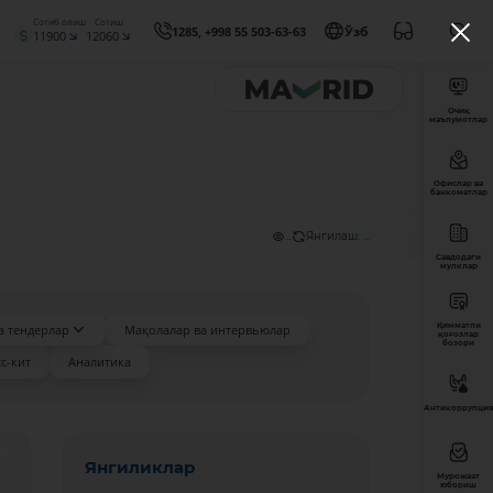
Сотиб олиш
Сотиш
1285, +998 55 503-63-63
Ўзб
11900
12060
Очиқ
маълумотлар
Офислар ва
банкоматлар
...
Янгилаш: ...
Савдодаги
мулклар
Қимматли
а тендерлар
Мақолалар ва интервьюлар
қоғозлар
бозори
с-кит
Аналитика
Антикоррупция
Янгиликлар
Мурожаат
юбориш