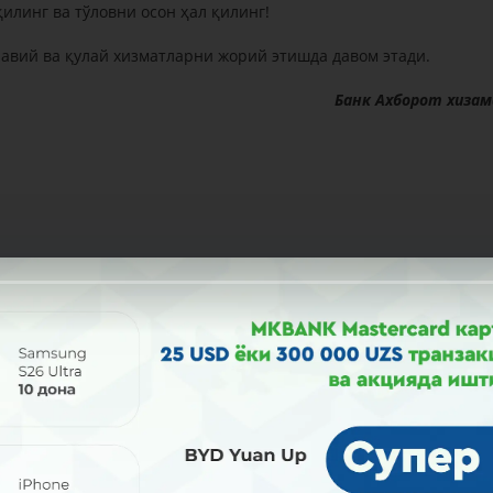
илинг ва тўловни осон ҳал қилинг!
вий ва қулай хизматларни жорий этишда давом этади.
Банк Ахборот хиза