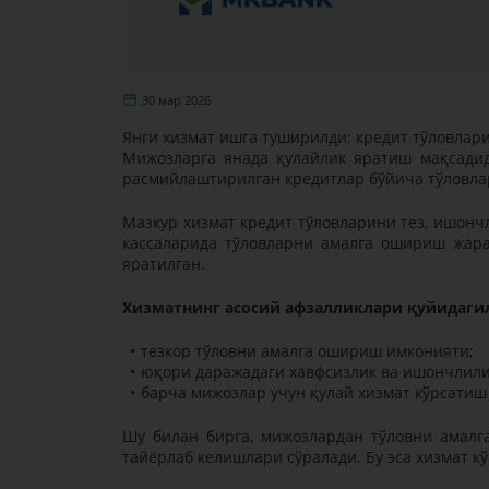
30 мар 2026
Янги хизмат ишга туширилди: кредит тўловлари
Мижозларга янада қулайлик яратиш мақсадид
расмийлаштирилган кредитлар бўйича тўловла
Мазкур хизмат кредит тўловларини тез, ишонч
кассаларида тўловларни амалга ошириш жара
яратилган.
Хизматнинг асосий афзалликлари қуйидагил
тезкор тўловни амалга ошириш имконияти;
юқори даражадаги хавфсизлик ва ишончлили
барча мижозлар учун қулай хизмат кўрсатиш
Шу билан бирга, мижозлардан тўловни амал
тайёрлаб келишлари сўралади. Бу эса хизмат 