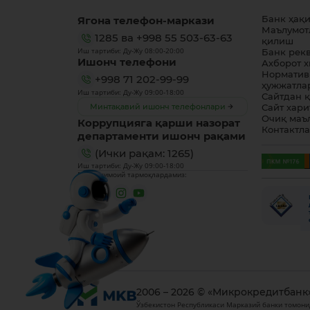
Ягона телефон-маркази
Банк ҳақ
Маълумот
1285
ва
+998 55 503-63-63
қилиш
Иш тартиби: Ду-Жу 08:00-20:00
Банк рек
Ишонч телефони
Ахборот 
Норматив
+998 71 202-99-99
ҳужжатла
Иш тартиби: Ду-Жу 09:00-18:00
Сайтдан 
Минтақавий ишонч телефонлари
Сайт хари
Очиқ маъ
Коррупцияга қарши назорат
Контактл
департаменти ишонч рақами
(Ички рақам: 1265)
Иш тартиби: Ду-Жу 09:00-18:00
Биз ижтимоий тармоқлардамиз:
2006 – 2026 © «Микрокредитбанк
Ўзбекистон Республикаси Марказий банки томони