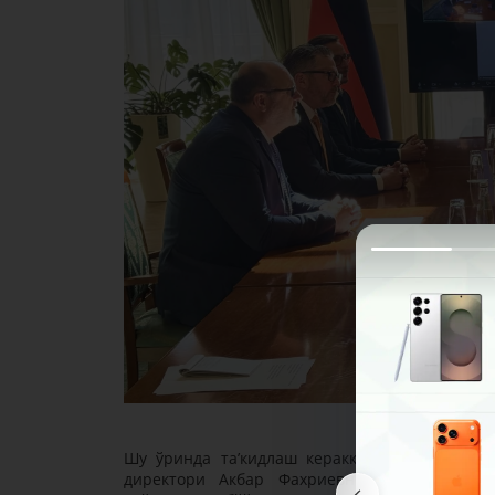
Шу ўринда та’кидлаш керакки, пойтахтимизда
директори Акбар Фахриевнинг айтишича, т