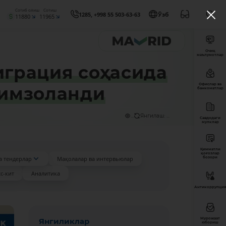
Сотиб олиш
Сотиш
1285, +998 55 503-63-63
Ўзб
11880
11965
Очиқ
маълумотлар
грация соҳасида
Офислар ва
 имзоланди
банкоматлар
...
Янгилаш: ...
Савдодаги
мулклар
Қимматли
қоғозлар
а тендерлар
Мақолалар ва интервьюлар
бозори
с-кит
Аналитика
Антикоррупция
Мурожаат
Янгиликлар
юбориш