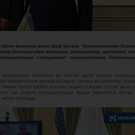
 банки Бошқарув раиси Ориф Бутаев, "Интернатионал Пеопл
рстер бошчилигидаги делегация, дипломатлар, шунингдек, он
Интернатионал Cооператион" ташкилотининг Ўзбекистон
гастрономия, логистика ва гўштни қайта ишлаш соҳалари
ли ўзбекистонлик мутахассисларни танлаш ва тайёрлаш тизи
томони тил ва касбий курслар ташкил этишдан тортиб виза о
 янги иш жойига мослаштиришда ёрдам беришгача бўлган
 ма’лум қилишди.