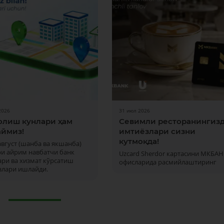
2026
31 июл 2026
олиш кунлари ҳам
Севимли ресторанингиз
ймиз!
имтиёзлари сизни
кутмоқда!
 август (шанба ва якшанба)
ри айрим навбатчи банк
Uzcard Sherdor картасини МКБАН
ри ва хизмат кўрсатиш
офисларида расмийлаштиринг
злари ишлайди.