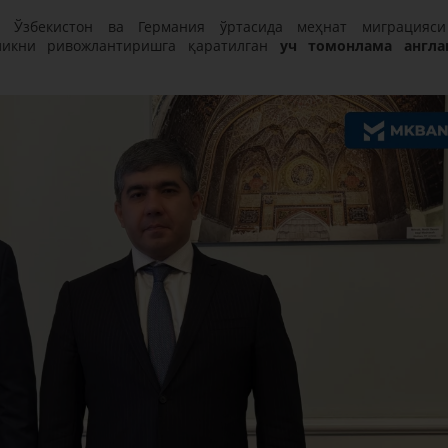
да Ўзбекистон ва Германия ўртасида меҳнат миграцияс
рликни ривожлантиришга қаратилган
уч томонлама англ