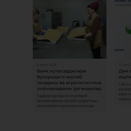
5 август 2026
31 июл 
Банк мутасаддилари
Дам 
Бухородаги ишлаб
ишла
чиқариш ва агрологистика
1 ва 2
лойиҳаларини ўргандилар
кунла
офисла
Тадбиркорларни молиявий
марка
эҳтиёжларини қўллаб-қувватлаш
масалалари муҳокама қилинди