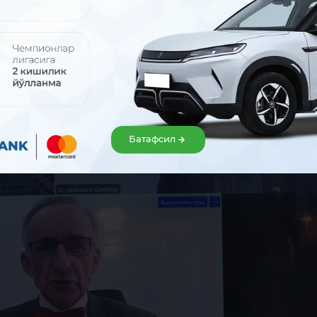
аклар ташкил этилган.
Батафсил