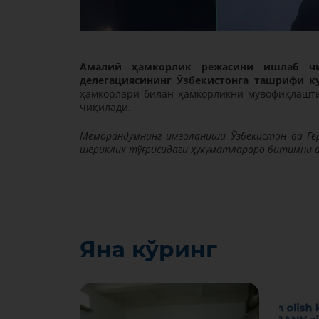
Амалий ҳамкорлик режасини ишлаб ч
делегациясининг Ўзбекистонга ташрифи к
ҳамкорлари билан ҳамкорликни мувофиқлашти
чиқилади.
Меморандумнинг имзоланиши Ўзбекистон ва Гер
шериклик тўғрисидаги ҳукуматлараро битимни а
Яна кўринг