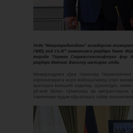
Унда "Микрокредитбанк" асиядорлик-тижорат
ГМбҲ анд Cо.КГ" компанияси раҳбари Томас Фё
тарзда "Герман Спаркассенстифтунг фор 
раҳбари Матиас Ванглер иштирок этди.
Меморандумга кўра томонлар Германиянинг 
корхоналарига ишга жойлаштириш учун малака
яратишга келишиб олдилар. Шунингдек, немис 
уй-жой билан та’минлаш ва мигрантларни
томонлама ёрдам кўрсатишга тайёр эканлигини