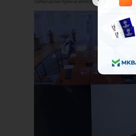
тайёргарлик бўйича ихтисослаштирилган тўгар