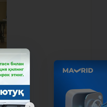
кази
сбий