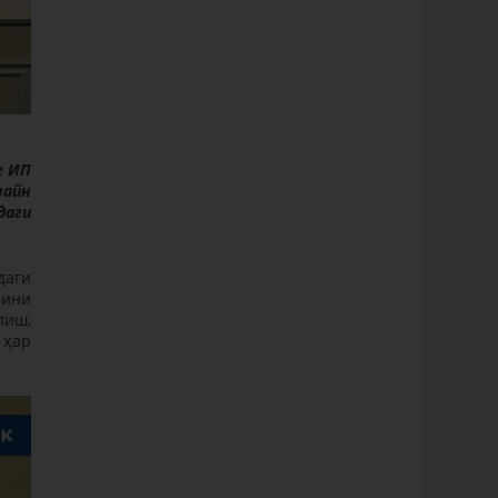
е ИП
лайн
даги
даги
мини
лиш,
 ҳар