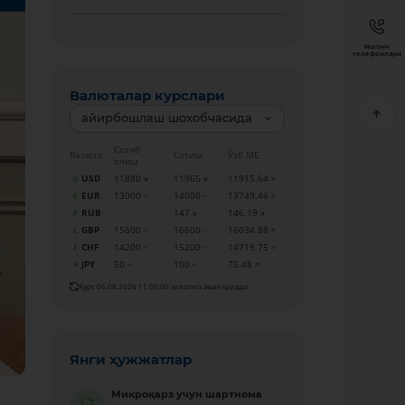
Ишонч
телефонлари
Валюталар курслари
айирбошлаш шохобчасида
Сотиб
Валюта
Сотиш
Ўзб МБ
олиш
USD
11880
11965
11915.64
EUR
13000
14000
13749.46
RUB
147
146.19
GBP
15600
16600
16034.88
CHF
14200
15200
14719.75
JPY
50
100
75.48
Курс 06.08.2026 11:00:00 ҳолатига амал қилади
Янги ҳужжатлар
Микроқарз учун шартнома