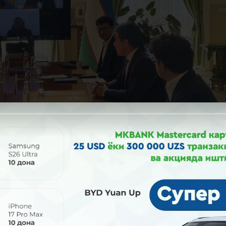
 яқинда очилган “International People Education GmbH” мар
а’лим муассасасида немис тили курслари, шунингдек, ка