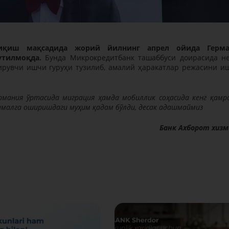
иқиш мақсадида жорий йилнинг апрел ойида Герма
утилмоқда.
Бунда Микрокредитбанк ташаббуси доирасида н
рувчи ишчи гуруҳи тузилиб, амалий ҳаракатлар режасини и
мания ўртасида миграция ҳамда мобиллик соҳасида кенг қамр
малга оширишдаги муҳим қадам бўлди, десак адашмаймиз
Банк Ахборот хиз