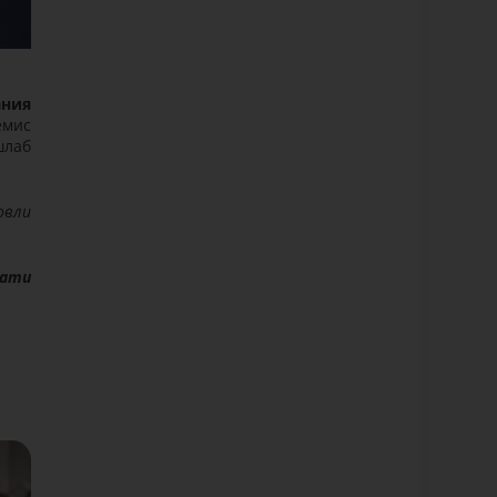
ния
емис
шлаб
овли
мати