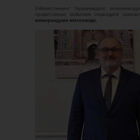
Ўзбекистоннинг Германиядаги элчихонаси
профессионал мобиллик соҳасидаги ҳамко
меморандуми имзоланди.