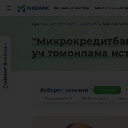
Жисмоний шахслар
Микро ва кичик б
Асосий
Ахборот хизмати
Янгиликлар
"Микрокредитбан
"Микрокредитбан
МЕНИНГ БАНКИМ
уч томонлама и
Ахборот хизмати
Янгиликлар
П
Медиа мажмуа
Матбуот хизмати
Ёшлар