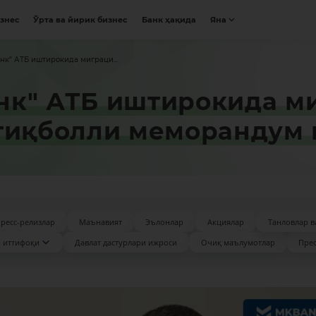
изнес
Ўрта ва йирик бизнес
Банк ҳақида
Яна
к" АТБ иштирокида миграци...
к" АТБ иштирокида ми
стиқболли меморандум
ресс-релизлар
Маънавият
Эълонлар
Акциялар
Танловлар в
 иттифоқи
Давлат дастурлари ижроси
Очиқ маълумотлар
Прес