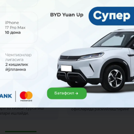
2026
31 июл 2026
олиш кунлари ҳам
Севимли ресторанингиз
ймиз!
имтиёзлари сизни
Батафсил
кутмоқда!
 август (шанба ва якшанба)
ри айрим навбатчи банк
Uzcard Sherdor картасини МКБАН
ри ва хизмат кўрсатиш
офисларида расмийлаштиринг
злари ишлайди.