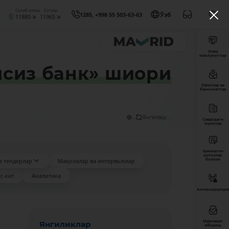
Сотиб олиш
Сотиш
1285, +998 55 503-63-63
Ўзб
11880
11965
Очиқ
маълумотлар
сиз банк» шиори
Офислар ва
банкоматлар
...
Янгилаш: ...
Савдодаги
мулклар
Қимматли
қоғозлар
а тендерлар
Мақолалар ва интервьюлар
бозори
с-кит
Аналитика
Антикоррупция
Мурожаат
Янгиликлар
юбориш