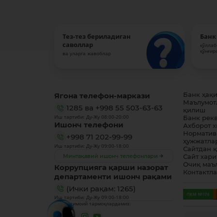
Тез-тез бериладиган
Банк
саволлар
қўллаб
қўнғир
ва уларга жавоблар
Ягона телефон-маркази
Банк ҳақ
Маълумот
1285
ва
+998 55 503-63-63
қилиш
Иш тартиби: Ду-Жу 08:00-20:00
Банк рек
Ишонч телефони
Ахборот 
Норматив
+998 71 202-99-99
ҳужжатла
Иш тартиби: Ду-Жу 09:00-18:00
Сайтдан 
Минтақавий ишонч телефонлари
Сайт хари
Очиқ маъ
Коррупцияга қарши назорат
Контактл
департаменти ишонч рақами
(Ички рақам: 1265)
Иш тартиби: Ду-Жу 09:00-18:00
Биз ижтимоий тармоқлардамиз: