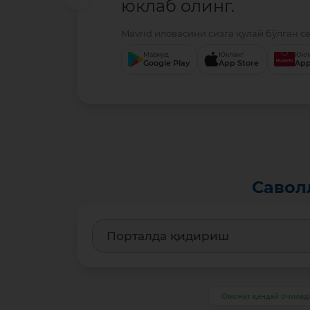
юклаб олинг.
Mavrid иловасини сизга қулай бўлган с
Мавжуд
Юкланг
Юкл
Google Play
App Store
App
Савол
Омонат қандай очилад