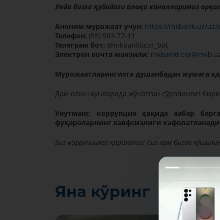
Унда бизга қуйидаги алоқа каналларимиз орқал
Аноним мурожаат учун:
https://mkbank.uz/uz/a
Телефон:
(55) 503-77-11
Телеграм бот:
@mkbankticor_bot
Электрон почта манзили:
mkbankticor@mkb.u
Мурожаатларингизга душанбадан жумага қада
Дам олиш кунларида жўнатган сўровингиз бири
Унутманг, коррупция ҳақида хабар бер
фуқароларнинг хавфсизлиги кафолатланади 
Биз коррупцияга қаршимиз! Сиз ҳам бизга қўшили
Яна кўринг