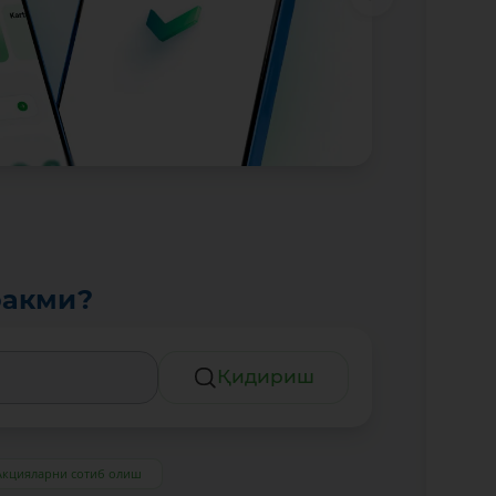
ракми?
Қидириш
Акцияларни сотиб олиш