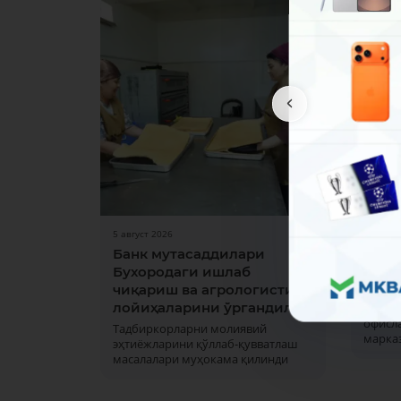
5 август 2026
31 июл 
Банк мутасаддилари
Дам 
Бухородаги ишлаб
ишла
чиқариш ва агрологистика
1 ва 2
лойиҳаларини ўргандилар
кунла
офисла
Тадбиркорларни молиявий
марка
эҳтиёжларини қўллаб-қувватлаш
масалалари муҳокама қилинди