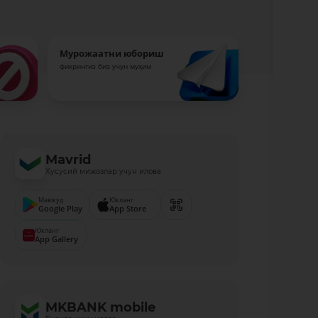
Мурожаатни юбориш
фикрингиз биз учун муҳим
Mavrid
Хусусий мижозлар учун илова
Мавжуд
Юкланг
Google Play
App Store
Юкланг
App Gallery
MKBANK mobile