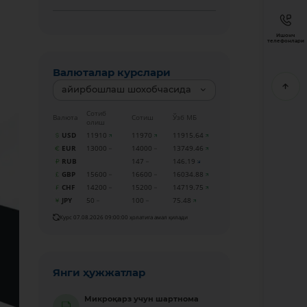
Ишонч
телефонлари
Валюталар курслари
айирбошлаш шохобчасида
Сотиб
Валюта
Сотиш
Ўзб МБ
олиш
USD
11910
11970
11915.64
EUR
13000
14000
13749.46
RUB
147
146.19
GBP
15600
16600
16034.88
CHF
14200
15200
14719.75
JPY
50
100
75.48
Курс 07.08.2026 09:00:00 ҳолатига амал қилади
Янги ҳужжатлар
Микроқарз учун шартнома