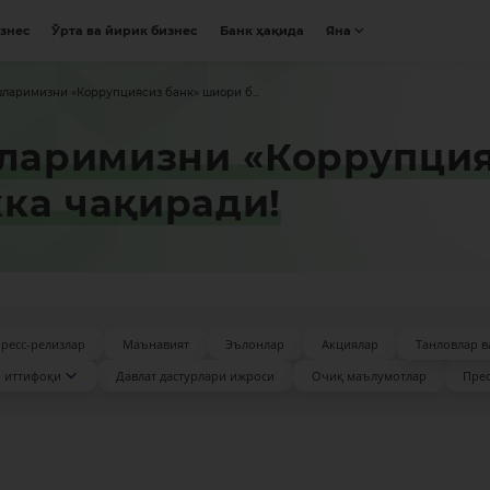
изнес
Ўрта ва йирик бизнес
Банк ҳақида
Яна
аримизни «Коррупциясиз банк» шиори б...
аримизни «Коррупция
ка чақиради!
ресс-релизлар
Маънавият
Эълонлар
Акциялар
Танловлар в
 иттифоқи
Давлат дастурлари ижроси
Очиқ маълумотлар
Прес