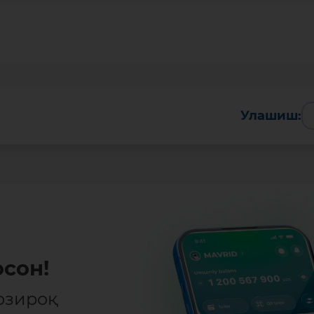
Улашиш:
сон!
озироқ