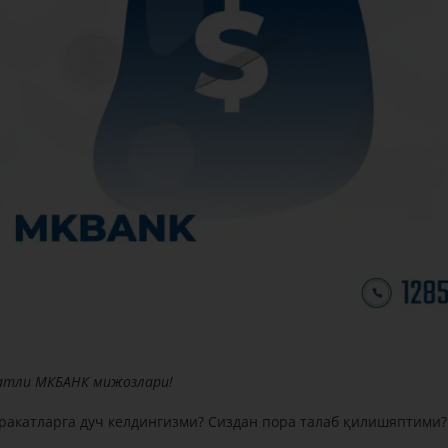
атли МКБАНК мижозлари!
ракатларга дуч келдингизми? Сиздан пора талаб қилишяптими?