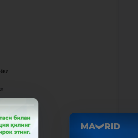
 ёки
г!