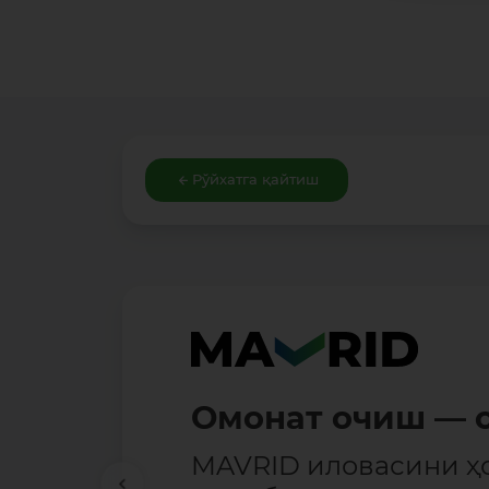
Рўйхатга қайтиш
Омонат очиш — о
MAVRID иловасини ҳ