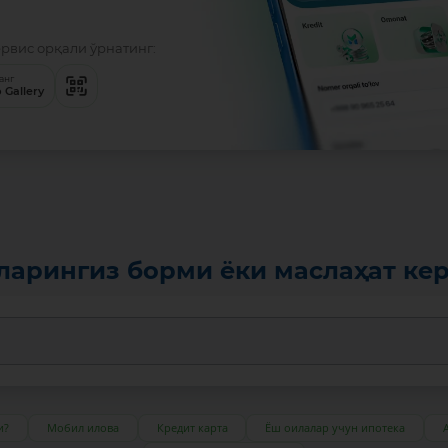
ервис орқали ўрнатинг:
анг
 Gallery
ларингиз борми ёки маслаҳат ке
и?
Мобил илова
Кредит карта
Ёш оилалар учун ипотека