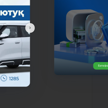
Батафс
да
К