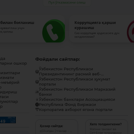
Пул ўтказмасини олиш
 билан боғланиш
Коррупцияга қарши
курашиш
-қувватлаш учун
оқ қилиш
Сиз коррупция ҳодисасига дуч
келдингизми?
ида
Фойдали сайтлар:
ларни ошкор
Ўзбекистон Республикаси
визитлари
Президентининг расмий веб-...
хизмати
Ўзбекистон Республикаси ҳукумат
-меъёрий
портали
р
Ўзбекистон Республикаси Марказий
қидириш
банки
таси
Ўзбекистон банклари Ассоциацияси
лумотлар
Республика Фонд Биржаси
ар
Корпоратив ахборот ягона портали
Хато топдингизми?
Ҳозир сайтда:
Матнни танланг ва
рўйхатдан ўтганлар - ...,
Ctrl+Enter тугмаларини