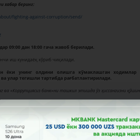
и хабар беринг:
bout/fighting-against-corruption/send/
z
р 09:00 дан 18:00 гача жавоб берилади.
нчи иш кунидаёқ кўриб чиқилади.
ган ёки унинг олдини олишга кўмаклашган ходимлар
ва улар тегишли тартибда рағбатлантирилади.
нг ва «Коррупциясиз банк»ни ташкил этишда ўз ҳиссангизни қўшин