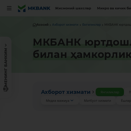
Жисмоний шахслар
Микро ва кичик б
Асосий
Ахборот хизмати
Янгиликлар
МКБАНК юртдошл
МКБАНК юртдошл
МЕНИНГ БАНКИМ
билан ҳамкорлик
Ахборот хизмати
Янгиликлар
П
Медиа мажмуа
Матбуот хизмати
Ёшлар