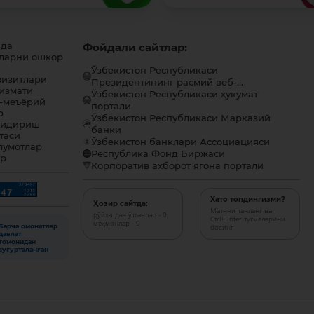
ида
Фойдали сайтлар:
ларни ошкор
Ўзбекистон Республикаси
визитлари
Президентининг расмий веб-...
хизмати
Ўзбекистон Республикаси ҳукумат
-меъёрий
портали
р
Ўзбекистон Республикаси Марказий
қидириш
банки
таси
Ўзбекистон банклари Ассоциацияси
лумотлар
Республика Фонд Биржаси
ар
Корпоратив ахборот ягона портали
Хато топдингизми?
Ҳозир сайтда:
Матнни танланг ва
рўйхатдан ўтганлар - 0,
Ctrl+Enter тугмаларини
меҳмонлар - 9
Барча омонатлар
босинг
давлат
томонидан
суғурталанган