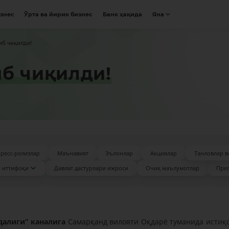
изнес
Ўрта ва йирик бизнес
Банк ҳақида
Яна
иб чиқилди!
б чиқилди!
ресс-релизлар
Маънавият
Эълонлар
Акциялар
Танловлар в
 иттифоқи
Давлат дастурлари ижроси
Очиқ маълумотлар
Прес
далиги” каналига
Самарқанд вилояти Оқдарё туманида истиқ