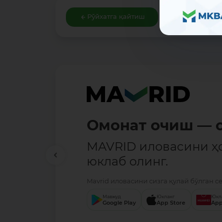
Рўйхатга қайтиш
Омонат очиш — о
MAVRID иловасини ҳ
юклаб олинг.
Mavrid иловасини сизга қулай бўлган с
Мавжуд
Юкланг
Юкл
Google Play
App Store
App