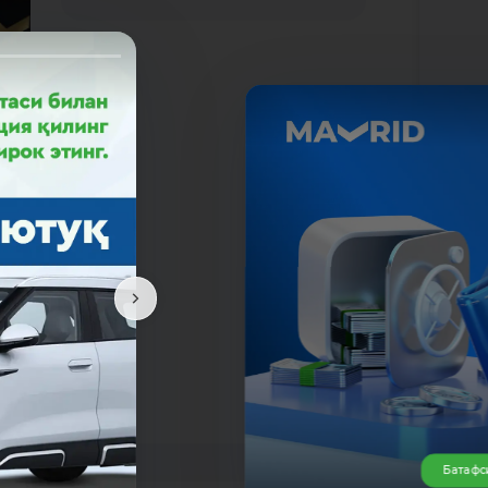
да
К
Батафс