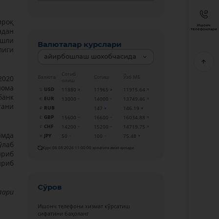
ироқ
Ишонч
ндан
телефонлари
ишли
Валюталар курслари
лиги
айирбошлаш шохобчасида
Сотиб
Валюта
Сотиш
Ўзб МБ
2020
олиш
нома
USD
11880
11965
11915.64
банк
EUR
13000
14000
13749.46
гани
RUB
147
146.19
GBP
15600
16600
16034.88
CHF
14200
15200
14719.75
амда
JPY
50
100
75.48
ўлаб
Курс 06.08.2026 11:00:00 ҳолатига амал қилади
ириб
ириб
Сўров
лари
Ишонч телефони хизмат кўрсатиш
сифатини баҳоланг