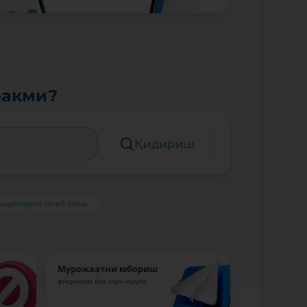
ракми?
Қидириш
Акцияларни сотиб олиш
Мурожаатни юбориш
фикрингиз биз учун муҳим