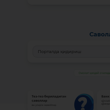
Савол
Омонат қандай очилад
Тез-тез бериладиган
Банк
саволлар
қўллаб
қўнғир
ва уларга жавоблар