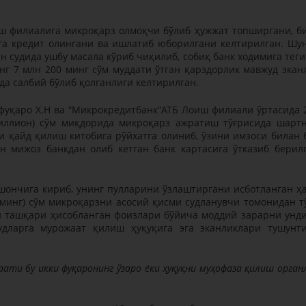
иш филиалига микроқарз олмоқчи бўлиб ҳужжат топширгани, б
га кредит олингани ва ишлатиб юборилгани келтирилган. Шу
ан судида ушбу масала кўриб чиқилиб, собиқ банк ходимига тег
г 7 млн 200 минг сўм муддати ўтган қарздорлик мавжуд экан
лда салбий бўлиб қолганлиги келтирилган.
фуқаро Х.Н ва “Микрокредитбанк”АТБ Лоиш филиали ўртасида 
миллион) сўм миқдорида микроқарз ажратиш тўғрисида шарт
и қайд қилиш китобига рўйхатга олиниб, ўзини имзоси билан 
н мижоз банкдан олиб кетган банк картасига ўтказиб берил
ишончига кириб, унинг пулларини ўзлаштиргани исботланган ҳ
 минг) сўм микроқарзни асосий қисми судланувчи томонидан т
н ташқари ҳисобланган фоизлари бўйича моддий зарарни унд
дларга мурожаат қилиш ҳуқуқига эга эканликлари тушунт
ати бу икки фуқаронинг ўзаро ёки ҳуқуқни муҳофаза қилиш орган