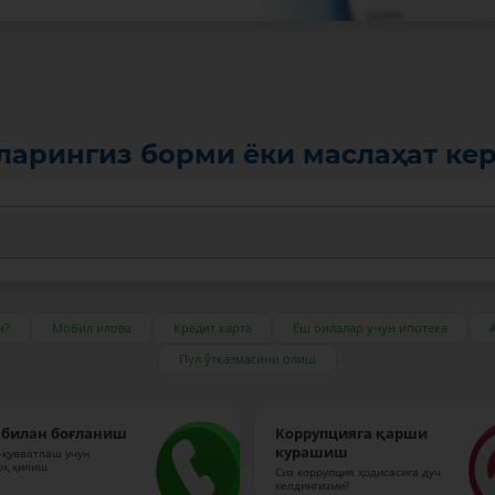
ларингиз борми ёки маслаҳат ке
и?
Мобил илова
Кредит карта
Ёш оилалар учун ипотека
Пул ўтказмасини олиш
 билан боғланиш
Коррупцияга қарши
курашиш
-қувватлаш учун
оқ қилиш
Сиз коррупция ҳодисасига дуч
келдингизми?