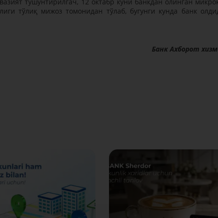
вазият тушунтирилгач, 12 октабр куни банкдан олинган микро
лиги тўлиқ мижоз томонидан тўлаб, бугунги кунда банк олди
Банк Ахборот хиз