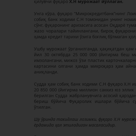
қилувчи фуқаро
Х.Н мурожаат йўллаган.
Унга кўра, фуқаро “Микрокредитбанк”нинг Ло
собиқ банк ходими С.Н томонидан унинг номи
сўнг, фуқаронинг аризасига асосан Оқдарё тум
жазо чоралари тайинлангани, бироқ фуқаронин
ҳамда кредит тарихи ўзига боғлиқ бўлмаган ҳо
Ушбу мурожаат ўрганилганда, ҳақиқатдан ҳам 
йил 30 октябрда 25 000 000 (йигирма беш 
имзолангани, мижоз ўзи пластик карточкаларн
картасини олгани ҳамда микроқарз ҳам айна
аниқланди.
Судда ҳам собиқ банк ходими С.Н фуқаро Х.Н 
20 850 000 (йигирма миллион саккиз юз эллик
берилган Судда жабрланувчига асосий қарзда
бериш бўйича Фуқаролик ишлари бўйича су
ўтилган.
Шу ўринда такидлаш лозимки, фуқаро Х.Н мурожа
ёрдамида ҳал этиладиган масаласидир.