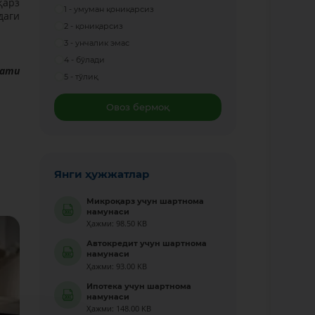
қарз
1 - умуман қониқарсиз
даги
2 - қониқарсиз
3 - унчалик эмас
4 - бўлади
мати
5 - тўлиқ
Овоз бермоқ
Янги ҳужжатлар
Микроқарз учун шартнома
намунаси
Ҳажми: 98.50 KB
Автокредит учун шартнома
намунаси
Ҳажми: 93.00 KB
Ипотека учун шартнома
намунаси
Ҳажми: 148.00 KB