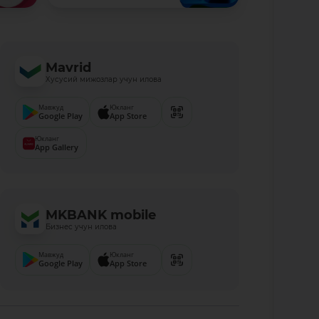
Mavrid
Хусусий мижозлар учун илова
Мавжуд
Юкланг
Google Play
App Store
Юкланг
App Gallery
MKBANK mobile
Бизнес учун илова
Мавжуд
Юкланг
Google Play
App Store