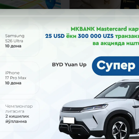
2026
31 июл 2026
олиш кунлари ҳам
Севимли ресторанингиз
ймиз!
имтиёзлари сизни
кутмоқда!
 август (шанба ва якшанба)
ри айрим навбатчи банк
Uzcard Sherdor картасини МКБАН
ри ва хизмат кўрсатиш
офисларида расмийлаштиринг
злари ишлайди.