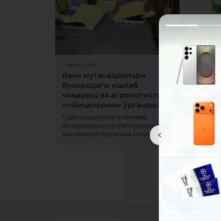
5 август 2026
31 июл 
Банк мутасаддилари
Дам 
Бухородаги ишлаб
ишла
чиқариш ва агрологистика
1 ва 2
лойиҳаларини ўргандилар
кунла
офисла
Тадбиркорларни молиявий
марка
эҳтиёжларини қўллаб-қувватлаш
масалалари муҳокама қилинди