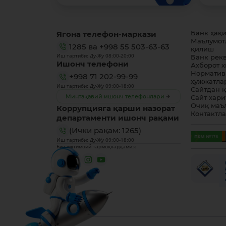
Ягона телефон-маркази
Банк ҳақ
Маълумот
1285
ва
+998 55 503-63-63
қилиш
Иш тартиби: Ду-Жу 08:00-20:00
Банк рек
Ишонч телефони
Ахборот 
Норматив
+998 71 202-99-99
ҳужжатла
Иш тартиби: Ду-Жу 09:00-18:00
Сайтдан 
Минтақавий ишонч телефонлари
Сайт хари
Очиқ маъ
Коррупцияга қарши назорат
Контактл
департаменти ишонч рақами
(Ички рақам: 1265)
Иш тартиби: Ду-Жу 09:00-18:00
Биз ижтимоий тармоқлардамиз: