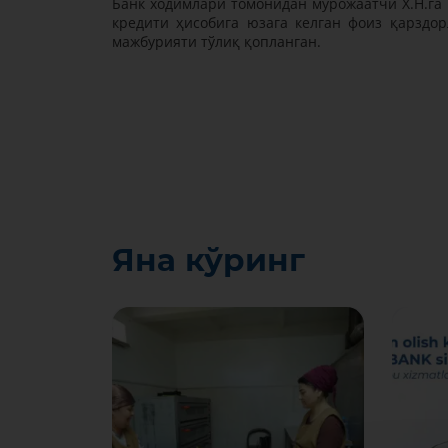
Банк ходимлари томонидан мурожаатчи Х.Н.га 
кредити ҳисобига юзага келган фоиз қарздор
мажбурияти тўлиқ қопланган.
Яна кўринг