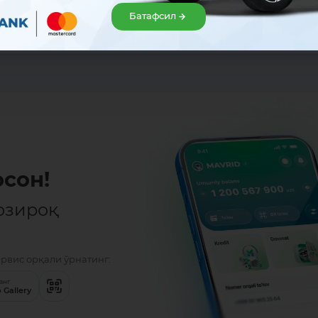
Батафсил
Улашиш:
сон!
озироқ
ервис орқали ўрнатинг:
анг
 Gallery