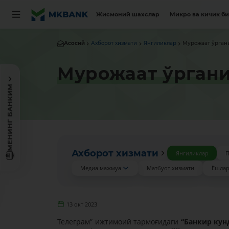
Жисмоний шахслар
Микро ва кичик б
Асосий
Ахборот хизмати
Янгиликлар
Мурожаат ўрган
Мурожаат ўргани
МЕНИНГ БАНКИМ
Ахборот хизмати
Янгиликлар
П
Медиа мажмуа
Матбуот хизмати
Ёшлар
13 окт 2023
Телеграм” ижтимоий тармоғидаги
“Банкир кун