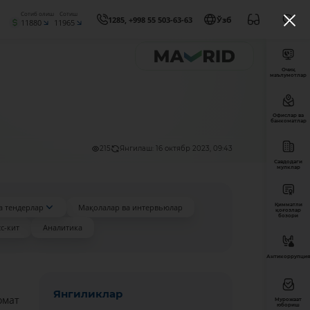
Сотиб олиш
Сотиш
1285, +998 55 503-63-63
Ўзб
11880
11965
Очиқ
маълумотлар
Офислар ва
банкоматлар
215
Янгилаш: 16 октябр 2023, 09:43
Савдодаги
мулклар
Қимматли
а тендерлар
Мақолалар ва интервьюлар
қоғозлар
бозори
с-кит
Аналитика
Антикоррупция
Янгиликлар
омат
Мурожаат
юбориш