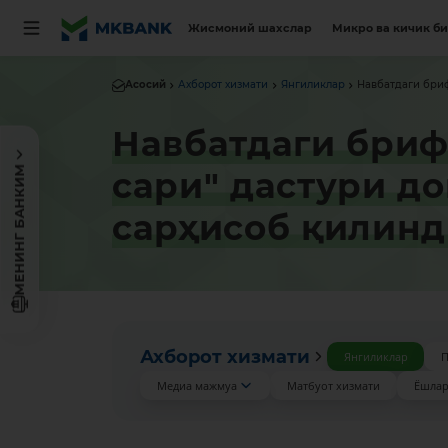
Жисмоний шахслар
Микро ва кичик б
Асосий
Ахборот хизмати
Янгиликлар
Навбатдаги бриф
Навбатдаги бриф
МЕНИНГ БАНКИМ
сари" дастури д
сарҳисоб қилин
Ахборот хизмати
Янгиликлар
П
Медиа мажмуа
Матбуот хизмати
Ёшлар