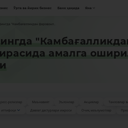
изнес
Ўрта ва йирик бизнес
Банк ҳақида
Яна
ингда "Камбағалликдан фаровонл...
ингда "Камбағалликда
оирасида амалга ошир
ди
ресс-релизлар
Маънавият
Эълонлар
Акциялар
Танловлар в
 иттифоқи
Давлат дастурлари ижроси
Очиқ маълумотлар
Прес