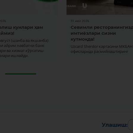
2026
31 июл 2026
олиш кунлари ҳам
Севимли ресторанингиз
ймиз!
имтиёзлари сизни
кутмоқда!
 август (шанба ва якшанба)
ри айрим навбатчи банк
Uzcard Sherdor картасини МКБАН
ри ва хизмат кўрсатиш
офисларида расмийлаштиринг
злари ишлайди.
Улашиш: