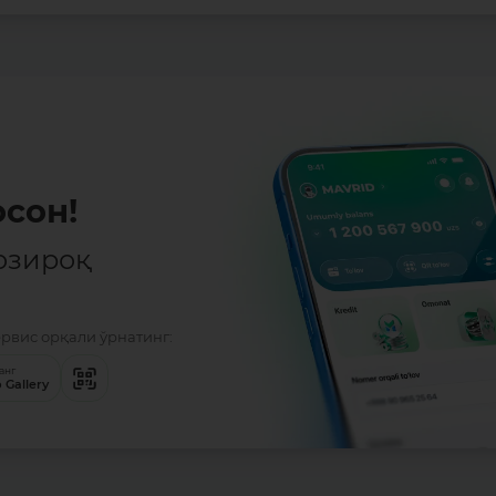
сон!
озироқ
ервис орқали ўрнатинг:
анг
 Gallery