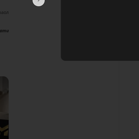
фаол
мати
Батафс