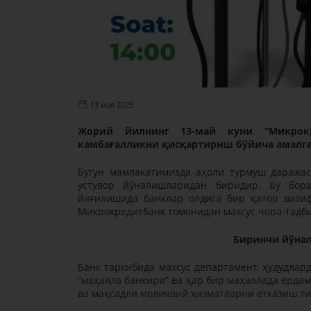
13 мая 2025
Жорий йилнинг 13-май куни “Микрок
камбағалликни қисқартириш бўйича амалга
Бугун мамлакатимизда аҳоли турмуш даража
устувор йўналишларидан биридир. Бу бора
йиғилишида банклар олдига бир қатор вази
Микрокредитбанк томонидан махсус чора-тадби
Биринчи йўна
Банк таркибида махсус департамент, ҳудудлард
“маҳалла банкири” ва ҳар бир маҳаллада ёрда
ва мақсадли молиявий хизматларни етказиш ти