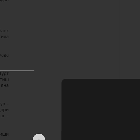
банк
сида
жада
Тўрт
этиш
 яна
ур –
қори
иш –
ниши