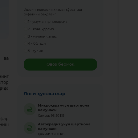
Ишонч телефони хизмат кўрсатиш
сифатини баҳоланг
1 - умуман қониқарсиз
2 - қониқарсиз
3 - унчалик эмас
4 - бўлади
5 - тўлиқ
 ва
Овоз бермоқ
нинг
ктор
дида
Янги ҳужжатлар
Микроқарз учун шартнома
намунаси
Ҳажми: 98.50 KB
афар
аниш
Автокредит учун шартнома
намунаси
Ҳажми: 93.00 KB