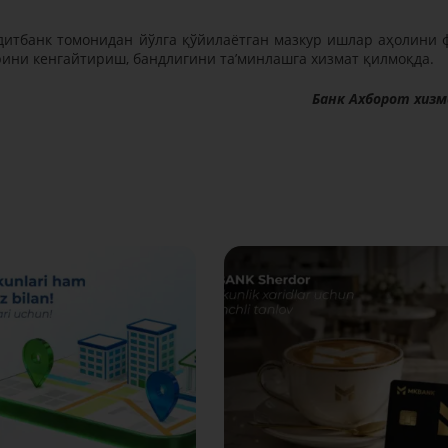
дитбанк томонидан йўлга қўйилаётган мазкур ишлар аҳолини 
рини кенгайтириш, бандлигини таʼминлашга хизмат қилмоқда.
Банк Ахборот хиз
Батафсил