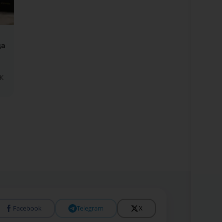
да
К
Facebook
Telegram
X