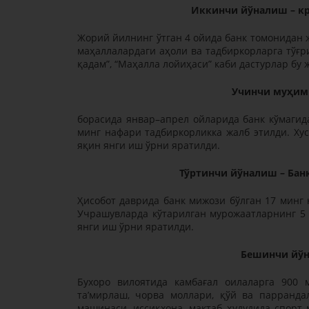
Иккинчи йўналиш – к
Жорий йилнинг ўтган 4 ойида банк томонидан ж
маҳаллалардаги аҳоли ва тадбиркорларга тўғр
қадам”, “Маҳалла лойиҳаси” каби дастурлар бу
Учинчи муҳим
борасида январ–апрел ойларида банк кўмагид
минг нафари тадбиркорликка жалб этилди. Хус
яқин янги иш ўрни яратилди.
Тўртинчи йўналиш – Бан
Ҳисобот даврида банк мижози бўлган 17 минг 
Учрашувларда кўтарилган мурожаатларнинг 5
янги иш ўрни яратилди.
Бешинчи йўн
Бухоро вилоятида камбағал оилаларга 900 
таʼмирлаш, чорва моллари, қўй ва паррандал
машинаси, иссиқхона, мактаб ҳудудида спорт 