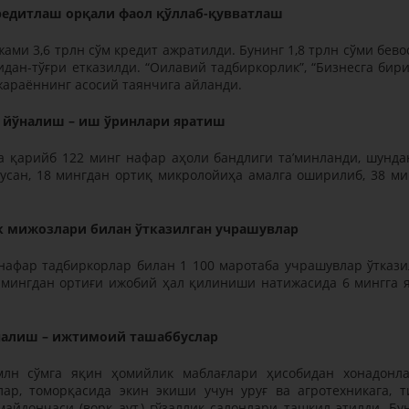
редитлаш орқали фаол қўллаб-қувватлаш
ами 3,6 трлн сўм кредит ажратилди. Бунинг 1,8 трлн сўми бево
идан-тўғри етказилди. “Оилавий тадбиркорлик”, “Бизнесга бир
 жараённинг асосий таянчига айланди.
 йўналиш – иш ўринлари яратиш
а қарийб 122 минг нафар аҳоли бандлиги таʼминланди, шунда
усан, 18 мингдан ортиқ микролойиҳа амалга оширилиб, 38 ми
к мижозлари билан ўтказилган учрашувлар
нафар тадбиркорлар билан 1 100 маротаба учрашувлар ўткази
 мингдан ортиғи ижобий ҳал қилиниши натижасида 6 мингга 
алиш – ижтимоий ташаббуслар
млн сўмга яқин ҳомийлик маблағлари ҳисобидан хонадонл
ар, томорқасида экин экиши учун уруғ ва агротехникага, т
майдончаси (ворк аут,) гўзаллик салонлари ташкил этилди. Бу