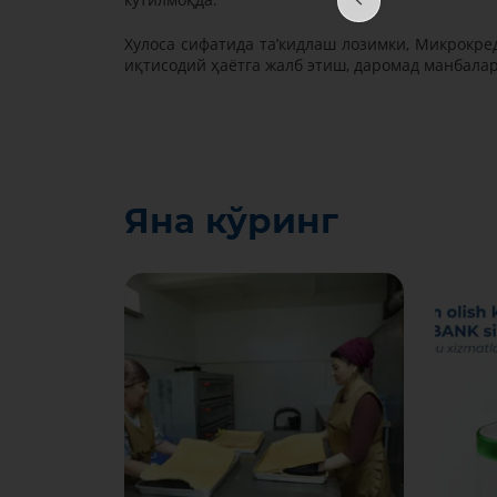
Хулоса сифатида таʼкидлаш лозимки, Микрокре
иқтисодий ҳаётга жалб этиш, даромад манбала
Яна кўринг