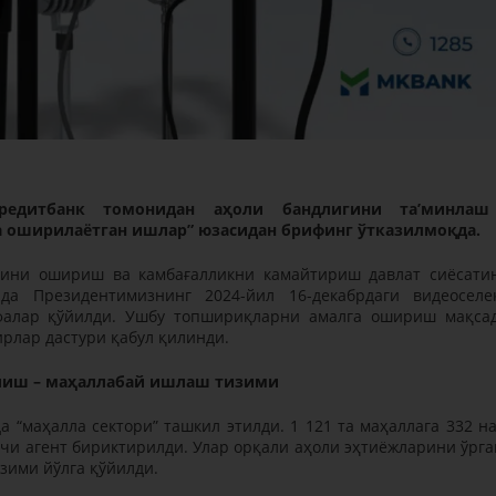
редитбанк томонидан аҳоли бандлигини таʼминлаш
 оширилаётган ишлар” юзасидан брифинг ўтказилмоқда.
сини ошириш ва камбағалликни камайтириш давлат сиёсати
да Президентимизнинг 2024-йил 16-декабрдаги видеоселе
фалар қўйилди. Ушбу топшириқларни амалга ошириш мақса
рлар дастури қабул қилинди.
лиш – маҳаллабай ишлаш тизими
а “маҳалла сектори” ташкил этилди. 1 121 та маҳаллага 332 н
мчи агент бириктирилди. Улар орқали аҳоли эҳтиёжларини ўрг
зими йўлга қўйилди.