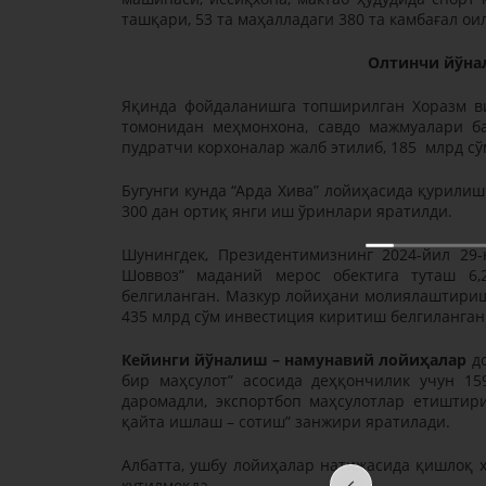
ташқари, 53 та маҳалладаги 380 та камбағал ои
Олтинчи йўна
Яқинда фойдаланишга топширилган Хоразм ви
томонидан меҳмонхона, савдо мажмуалари б
пудратчи корхоналар жалб этилиб, 185 млрд сў
Бугунги кунда “Арда Хива” лойиҳасида қурили
300 дан ортиқ янги иш ўринлари яратилди.
Шунингдек, Президентимизнинг 2024-йил 29-
Шоввоз” маданий мерос обектига туташ 6
белгиланган. Мазкур лойиҳани молиялаштириш
435 млрд сўм инвестиция киритиш белгиланган
Кейинги йўналиш – намунавий лойиҳалар
д
бир маҳсулот” асосида деҳқончилик учун 1
даромадли, экспортбоп маҳсулотлар етиштир
қайта ишлаш – сотиш” занжири яратилади.
Албатта, ушбу лойиҳалар натижасида қишлоқ 
кутилмоқда.