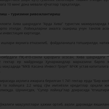
лага 10 минг дона мевали кўчатлар тарқатилди.
лиш – туризмни ривожлантириш
лояти Хива шаҳридаги “Арда Хива” туристик мажмуаларида 
арпо этилди. Лойиҳаларни амалга ошириш учун танлов асо
м инвестиция киртилди.
ш ишлари якунига етказилиб, фойдаланишга топширилди, нати
ноябрдаги ПҚ-410-сонли қарорига асосан, Хива шаҳридаги “
,2 гектар ер майдонида Ҳунармандлар марказини барпо 
 мақсадида “МКБ Касана Инвест Гроуп” МЧЖ устав капиталига
.
оирасида аҳолига ижарага берилган 1 741 гектар ерда “Бир конт
59 та лойиҳага 2,2 млрд сўм имтиёзли кредитлар орқали ю
илмоқда. Шунингдек, “Супер лойиҳа”лар доирасида “етиштир
хўжалиги маҳсулотлари ҳажми ортиб, аҳоли даромади яхшила