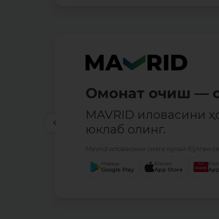
Омонат очиш — о
MAVRID иловасини ҳ
юклаб олинг.
Mavrid иловасини сизга қулай бўлган с
Мавжуд
Юкланг
Юкл
Google Play
App Store
App