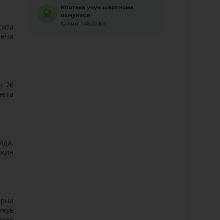
Ипотека учун шартнома
намунаси
Ҳажми: 148.00 KB
сита
инчи
н 76
нгга
лди.
яқин
арни
икув
ндан