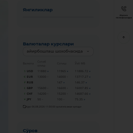
Янгиликлар
Ишонч
телефонлари
Валюталар курслари
айирбошлаш шохобчасида
Сотиб
Валюта
Сотиш
Ўзб МБ
олиш
USD
11880
11965
11886.72
EUR
13000
14000
13717.27
RUB
147
146.37
GBP
15600
16600
16007.85
CHF
14200
15200
14687.66
JPY
50
100
75.35
Курс 06.08.2026 11:00:00 ҳолатига амал қилади
Сўров