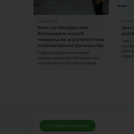
5 август 2026
31 июл 
Банк мутасаддилари
Дам 
Бухородаги ишлаб
ишла
чиқариш ва агрологистика
1 ва 2
лойиҳаларини ўргандилар
кунла
офисла
Тадбиркорларни молиявий
марка
эҳтиёжларини қўллаб-қувватлаш
масалалари муҳокама қилинди
Рўйхатга қайтиш