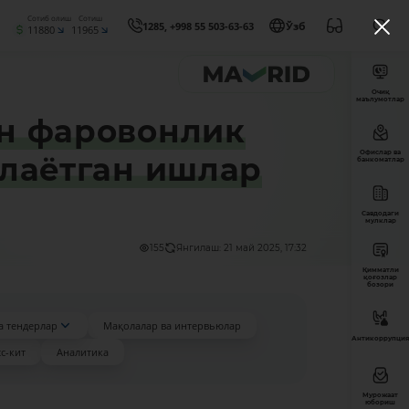
Сотиб олиш
Сотиш
1285, +998 55 503-63-63
Ўзб
11880
11965
Очиқ
маълумотлар
н фаровонлик
Офислар ва
илаётган ишлар
банкоматлар
Савдодаги
мулклар
155
Янгилаш: 21 май 2025, 17:32
Қимматли
қоғозлар
бозори
а тендерлар
Мақолалар ва интервьюлар
Антикоррупция
с-кит
Аналитика
Мурожаат
юбориш