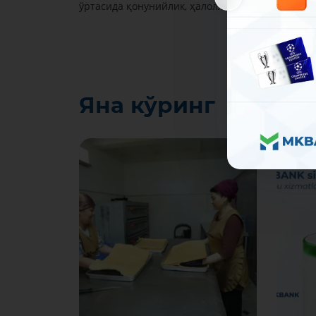
ўртасида қонунийлик, ҳалоллик ва шаффофлик 
Яна кўринг