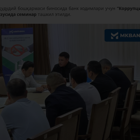
ҳудудий бошқармаси биносида банк ходимлари учун
“Коррупц
зусида семинар
ташкил этилди.