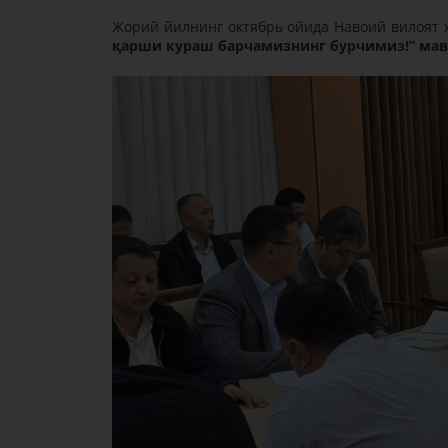
Жорий йилнинг октябрь ойида Навоий вилоят 
қарши кураш барчамизнинг бурчимиз!” мав