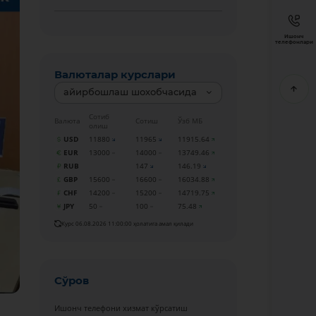
Ишонч
телефонлари
Валюталар курслари
айирбошлаш шохобчасида
Сотиб
Валюта
Сотиш
Ўзб МБ
олиш
USD
11880
11965
11915.64
EUR
13000
14000
13749.46
RUB
147
146.19
GBP
15600
16600
16034.88
CHF
14200
15200
14719.75
JPY
50
100
75.48
Курс 06.08.2026 11:00:00 ҳолатига амал қилади
Сўров
Ишонч телефони хизмат кўрсатиш