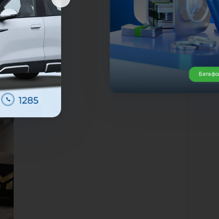
мати
Батафс