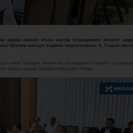
лар ҳамда вилоят Ички ишлар бошқармаси Жиноят қид
иш бўлими масъул ходими подполковник А. Ўсаров ишт
си, унинг турлари, жамият ва иқтисодиётга салбий таъсири ҳ
ган ишлар ҳақида батафсил маълумот берди.