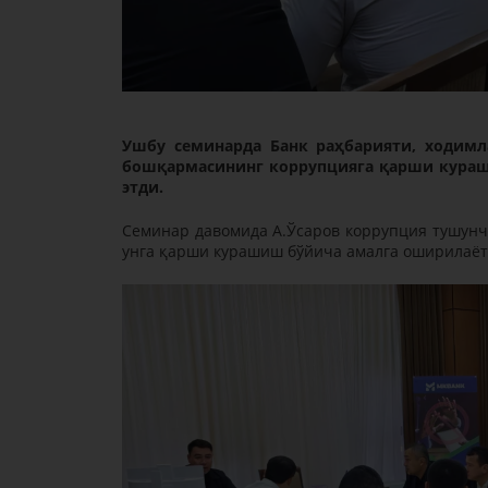
Ушбу семинарда Банк раҳбарияти, ходим
бошқармасининг коррупцияга қарши кураш
этди.
Семинар давомида А.Ўсаров коррупция тушунча
унга қарши курашиш бўйича амалга оширилаёт