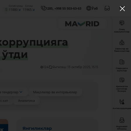
Сотиб олиш
Сотиш
1285, +998 55 503-63-63
Ўзб
11880
11965
Очиқ
маълумотлар
коррупцияга
Офислар ва
 ўтди
банкоматлар
124
Янгилаш: 13 октябр 2025, 15:15
Савдодаги
мулклар
Қимматли
қоғозлар
а тендерлар
Мақолалар ва интервьюлар
бозори
с-кит
Аналитика
Антикоррупция
Мурожаат
Янгиликлар
юбориш