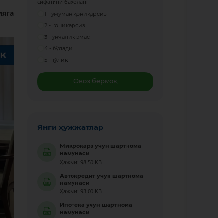
сифатини баҳоланг
ияга
1 - умуман қониқарсиз
2 - қониқарсиз
3 - унчалик эмас
4 - бўлади
5 - тўлиқ
Овоз бермоқ
Янги ҳужжатлар
Микроқарз учун шартнома
намунаси
Ҳажми: 98.50 KB
Автокредит учун шартнома
намунаси
Ҳажми: 93.00 KB
Ипотека учун шартнома
намунаси