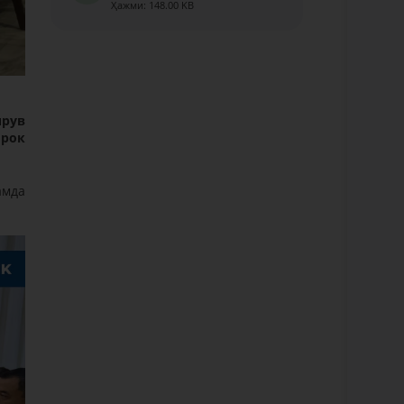
Ҳажми: 148.00 KB
ирув
ирок
амда