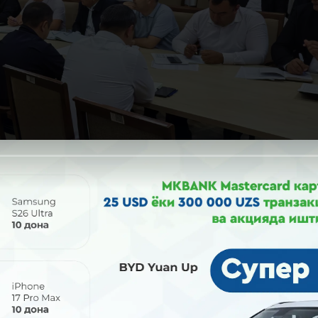
 қонунчилик асослари, ходимларнинг ҳуқуқ ва мажбуриятлари
рликларнинг олдини олишга доир тавсиялар берилди.
 доир савол-жавоблар йўлланиб, фикрлар алмашинуви ҳам та
рининг олдини олишда фаол иштирок этиш зарурлиги таъкидла
муросасиз муносабатда бўлиб, доимий равишда барча ходи