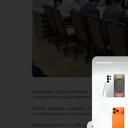
Шунингдек, ўқув-семинарда коррупцияга қарши
соҳада юзага келиши мумкин бўлган ҳуқуқбуза
Тадбир охирида ходимлар томонидан мавзуга
этилди ва иштирокчиларга коррупция ҳолатла
“Микрокредитбанк” АТБ коррупцияга қарши 