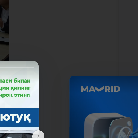
, бу
шкил
нди.
млар