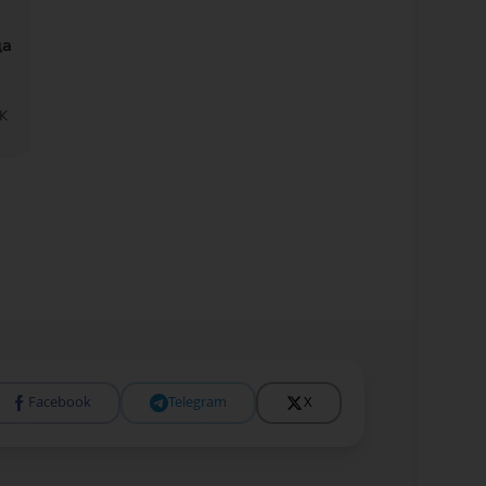
да
К
Facebook
Telegram
X