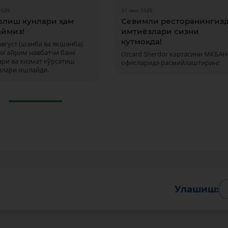
2026
31 июл 2026
олиш кунлари ҳам
Севимли ресторанингиз
ймиз!
имтиёзлари сизни
кутмоқда!
 август (шанба ва якшанба)
ри айрим навбатчи банк
Uzcard Sherdor картасини МКБАН
ри ва хизмат кўрсатиш
офисларида расмийлаштиринг
злари ишлайди.
Улашиш: