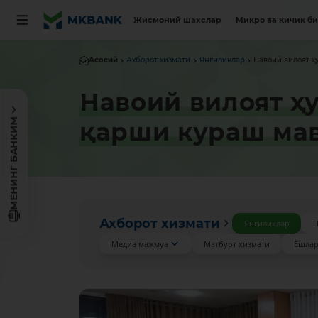
Жисмоний шахслар
Микро ва кичик б
Асосий
Ахборот хизмати
Янгиликлар
Навоий вилоят ҳ
Навоий вилоят ҳ
МЕНИНГ БАНКИМ
қарши кураш мав
Ахборот хизмати
Янгиликлар
П
Медиа мажмуа
Матбуот хизмати
Ёшлар