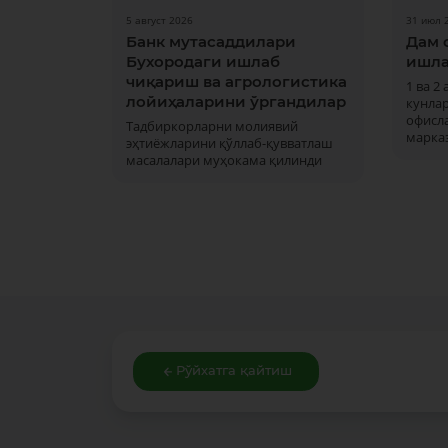
5 август 2026
31 июл 
Банк мутасаддилари
Дам 
Бухородаги ишлаб
ишла
чиқариш ва агрологистика
1 ва 2
лойиҳаларини ўргандилар
кунла
офисла
Тадбиркорларни молиявий
марка
эҳтиёжларини қўллаб-қувватлаш
масалалари муҳокама қилинди
Рўйхатга қайтиш