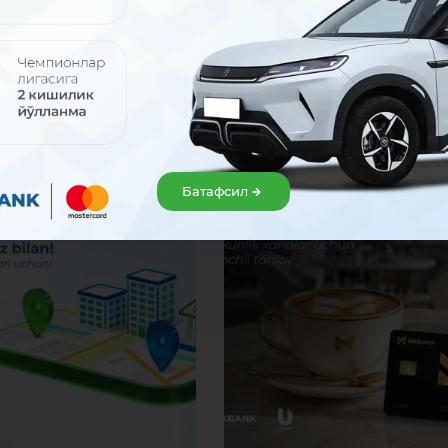
тамойилларини қарор топтиришга алоҳида эътибор қаратади.
Банк Ахборот хиз
Батафсил