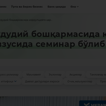
изнес
Ўрта ва йирик бизнес
Банк ҳақида
Яна
удудий бошқармасида коррупцияга қар...
удудий бошқармасида 
зусида семинар бўлиб
ресс-релизлар
Маънавият
Эълонлар
Акциялар
Танловлар в
 иттифоқи
Давлат дастурлари ижроси
Очиқ маълумотлар
Прес