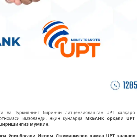
ки ва Туркиянинг биринчи литцензиялашган UPT халқаро
артномаси имзоланди. Яқин кунларда
МКБAНК орқали UPT 
 оширишингиз мумкин.
си ўринбосари Икром Джуманиязов ҳамда UPT халқаро