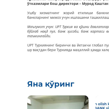
ўтказмлари бош директори – Мурод Каштан
Ушбу хизматнинг жорий етилиши банкнин
банкларнинг мижоз учун ишлашини ташкиллаш
Маълумот учун: UPT Туркия ва қўшни давлатларг
бўйлаб нақд пул, банк ҳисоби, банк картаси
таъминлайди.
UPT Туркиянинг биринчи ва йетакчи глобал пу
шу вақтдан бери Туркияда маҳаллий ҳамда халқ
Яна кўринг