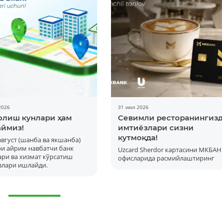
2026
31 июл 2026
олиш кунлари ҳам
Севимли ресторанингиз
ймиз!
имтиёзлари сизни
кутмоқда!
 август (шанба ва якшанба)
Батафсил
ри айрим навбатчи банк
Uzcard Sherdor картасини МКБАН
ри ва хизмат кўрсатиш
офисларида расмийлаштиринг
злари ишлайди.