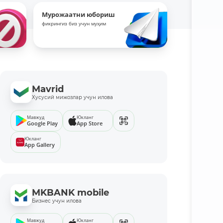
Мурожаатни юбориш
фикрингиз биз учун муҳим
Mavrid
Хусусий мижозлар учун илова
Мавжуд
Юкланг
Google Play
App Store
Юкланг
App Gallery
MKBANK mobile
Бизнес учун илова
Мавжуд
Юкланг