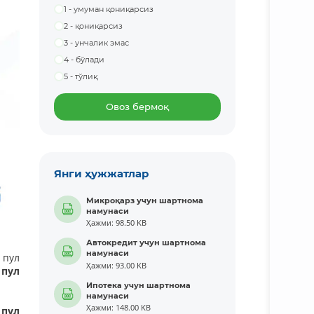
1 - умуман қониқарсиз
2 - қониқарсиз
3 - унчалик эмас
4 - бўлади
5 - тўлиқ
Овоз бермоқ
Янги ҳужжатлар
Микроқарз учун шартнома
намунаси
Ҳажми: 98.50 KB
Автокредит учун шартнома
намунаси
 пул
Ҳажми: 93.00 KB
пул
Ипотека учун шартнома
намунаси
Ҳажми: 148.00 KB
 пул