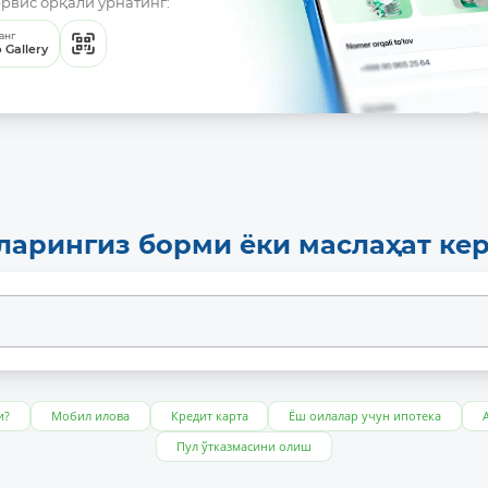
ервис орқали ўрнатинг:
анг
 Gallery
ларингиз борми ёки маслаҳат ке
и?
Мобил илова
Кредит карта
Ёш оилалар учун ипотека
Пул ўтказмасини олиш