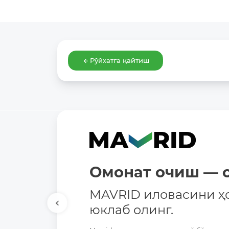
Рўйхатга қайтиш
Омонат очиш — о
MAVRID иловасини ҳ
юклаб олинг.