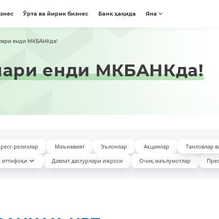
изнес
Ўрта ва йирик бизнес
Банк ҳақида
Яна
алари енди МКБAНКда!
лари енди МКБAНКда!
ресс-релизлар
Маънавият
Эълонлар
Акциялар
Танловлар в
 иттифоқи
Давлат дастурлари ижроси
Очиқ маълумотлар
Прес