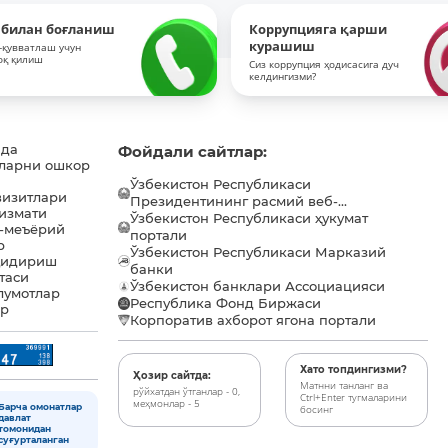
 билан боғланиш
Коррупцияга қарши
курашиш
-қувватлаш учун
оқ қилиш
Сиз коррупция ҳодисасига дуч
келдингизми?
ида
Фойдали сайтлар:
ларни ошкор
Ўзбекистон Республикаси
визитлари
Президентининг расмий веб-...
хизмати
Ўзбекистон Республикаси ҳукумат
-меъёрий
портали
р
Ўзбекистон Республикаси Марказий
қидириш
банки
таси
Ўзбекистон банклари Ассоциацияси
лумотлар
Республика Фонд Биржаси
ар
Корпоратив ахборот ягона портали
Хато топдингизми?
Ҳозир сайтда:
Матнни танланг ва
рўйхатдан ўтганлар - 0,
Ctrl+Enter тугмаларини
меҳмонлар - 5
Барча омонатлар
босинг
давлат
томонидан
суғурталанган