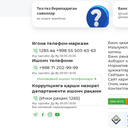
Тез-тез бериладиган
Банк
саволлар
қўллаб
қўнғир
ва уларга жавоблар
Ягона телефон-маркази
Банк ҳақ
Маълумот
1285
ва
+998 55 503-63-63
қилиш
Иш тартиби: Ду-Жу 08:00-20:00
Банк рек
Ишонч телефони
Ахборот 
Норматив
+998 71 202-99-99
ҳужжатла
Иш тартиби: Ду-Жу 09:00-18:00
Сайтдан 
Минтақавий ишонч телефонлари
Сайт хари
Очиқ маъ
Коррупцияга қарши назорат
Контактл
департаменти ишонч рақами
(Ички рақам: 1265)
Иш тартиби: Ду-Жу 09:00-18:00
Биз ижтимоий тармоқлардамиз: