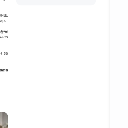
риш,
ир.
дунё
илан
н ва
мати