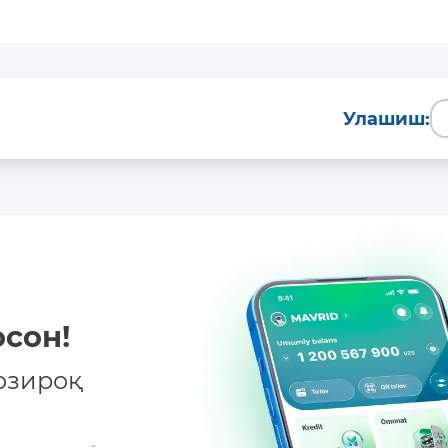
Улашиш:
сон!
озироқ