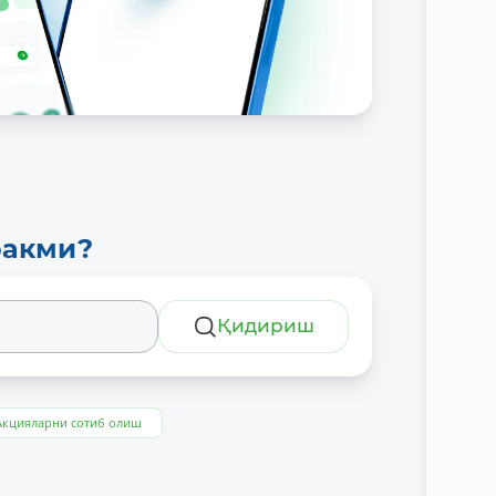
ракми?
Қидириш
Акцияларни сотиб олиш