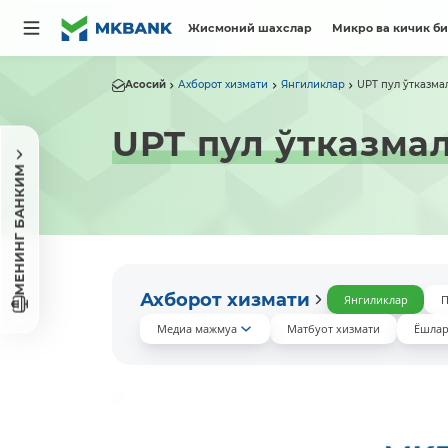
Жисмоний шахслар
Микро ва кичик б
Асосий
Ахборот хизмати
Янгиликлар
UPT пул ўтказм
UPT пул ўтказма
МЕНИНГ БАНКИМ
Ахборот хизмати
Янгиликлар
П
Медиа мажмуа
Матбуот хизмати
Ёшлар