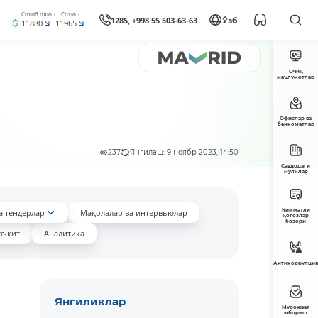
Сотиб олиш
Сотиш
1285, +998 55 503-63-63
Ўзб
11880
11965
Очиқ
маълумотлар
Офислар ва
банкоматлар
237
Янгилаш: 9 ноябр 2023, 14:50
Савдодаги
мулклар
Қимматли
а тендерлар
Мақолалар ва интервьюлар
қоғозлар
бозори
с-кит
Аналитика
Антикоррупция
Янгиликлар
Мурожаат
юбориш