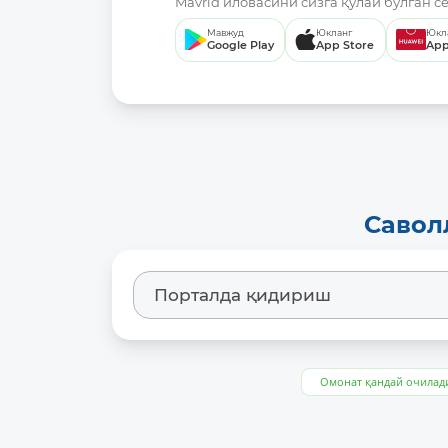
Mavrid иловасини сизга қулай бўлган с
Мавжуд
Юкланг
Юкл
Google Play
App Store
App
Савол
Омонат қандай очилад