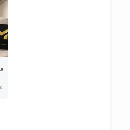
да
Батафс
К