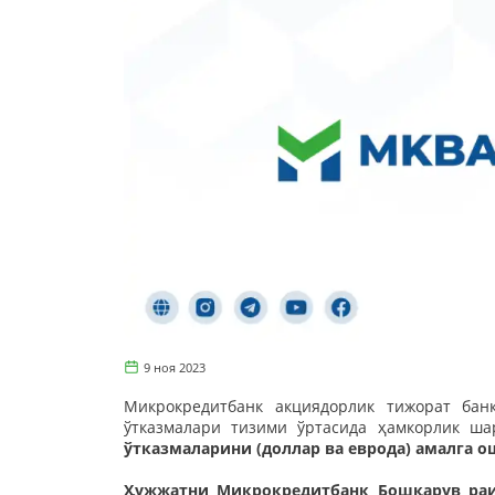
9 ноя 2023
Микрокредитбанк акциядорлик тижорат бан
ўтказмалари тизими ўртасида ҳамкорлик ш
ўтказмаларини (доллар ва еврода) амалга
Ҳужжатни Микрокредитбанк Бошқарув раи