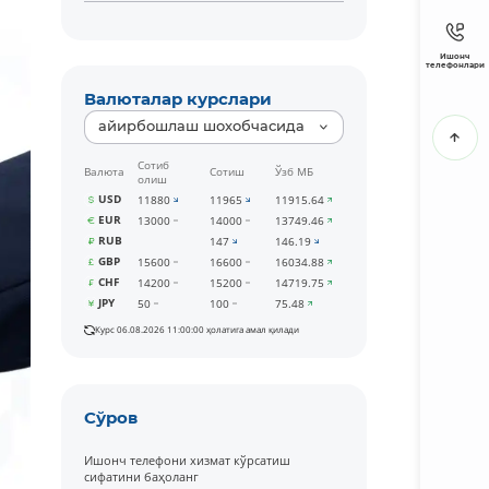
Ишонч
телефонлари
Валюталар курслари
айирбошлаш шохобчасида
Сотиб
Валюта
Сотиш
Ўзб МБ
олиш
USD
11880
11965
11915.64
EUR
13000
14000
13749.46
RUB
147
146.19
GBP
15600
16600
16034.88
CHF
14200
15200
14719.75
JPY
50
100
75.48
Курс 06.08.2026 11:00:00 ҳолатига амал қилади
Сўров
Ишонч телефони хизмат кўрсатиш
сифатини баҳоланг