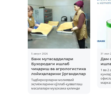
5 август 2026
31 июл 
Банк мутасаддилари
Дам 
Бухородаги ишлаб
ишла
чиқариш ва агрологистика
1 ва 2
лойиҳаларини ўргандилар
кунла
офисла
Тадбиркорларни молиявий
марка
эҳтиёжларини қўллаб-қувватлаш
масалалари муҳокама қилинди