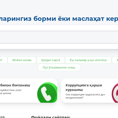
ларингиз борми ёки маслаҳат ке
и?
Мобил илова
Кредит карта
Ёш оилалар учун ипотека
Пул ўтказмасини олиш
 билан боғланиш
Коррупцияга қарши
курашиш
-қувватлаш учун
оқ қилиш
Сиз коррупция ҳодисасига дуч
келдингизми?
ида
Фойдали сайтлар: