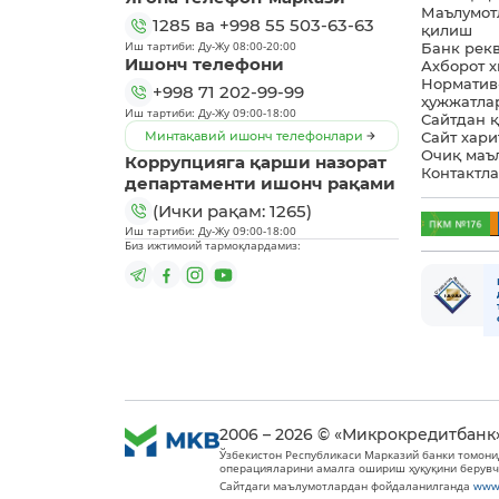
Маълумот
1285
ва
+998 55 503-63-63
қилиш
Иш тартиби: Ду-Жу 08:00-20:00
Банк рек
Ишонч телефони
Ахборот 
Норматив
+998 71 202-99-99
ҳужжатла
Иш тартиби: Ду-Жу 09:00-18:00
Сайтдан 
Минтақавий ишонч телефонлари
Сайт хари
Очиқ маъ
Коррупцияга қарши назорат
Контактл
департаменти ишонч рақами
(Ички рақам: 1265)
Иш тартиби: Ду-Жу 09:00-18:00
Биз ижтимоий тармоқлардамиз:
2006 – 2026 © «Микрокредитбанк
Ўзбекистон Республикаси Марказий банки томони
операцияларини амалга ошириш ҳуқуқини берувч
Сайтдаги маълумотлардан фойдаланилганда
www