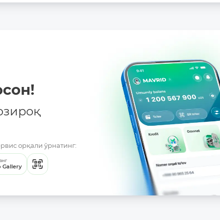
сон!
озироқ
ервис орқали ўрнатинг:
анг
 Gallery