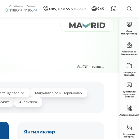
Сотиб олиш
Сотиш
1285, +998 55 503-63-63
Ўзб
11880
11965
Очиқ
маълумотлар
Офислар ва
банкоматлар
...
Янгилаш: ...
Савдодаги
мулклар
Қимматли
а тендерлар
Мақолалар ва интервьюлар
қоғозлар
бозори
с-кит
Аналитика
Антикоррупция
Янгиликлар
Мурожаат
юбориш