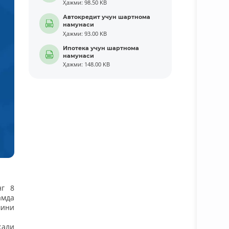
Ҳажми: 98.50 KB
Автокредит учун шартнома
намунаси
Ҳажми: 93.00 KB
Ипотека учун шартнома
намунаси
Ҳажми: 148.00 KB
нг 8
амда
шини
қали