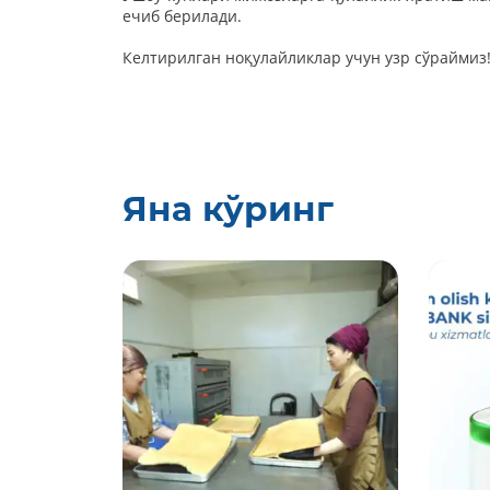
ечиб берилади.
Келтирилган ноқулайликлар учун узр сўраймиз
Яна кўринг