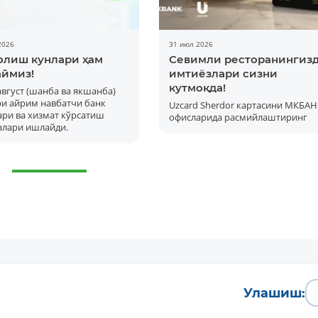
2026
31 июл 2026
олиш кунлари ҳам
Севимли ресторанингиз
ймиз!
имтиёзлари сизни
кутмоқда!
 август (шанба ва якшанба)
ри айрим навбатчи банк
Uzcard Sherdor картасини МКБАН
ри ва хизмат кўрсатиш
офисларида расмийлаштиринг
злари ишлайди.
Батафсил
Улашиш: