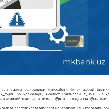
шлари амалга оширилиши муносабати билан жорий йилни
т ҳудудий бошқармалари, Амалиёт бўлимлари, туман БХО ҳ
и жисмоний шахсларга хизмат кўрсатиш вақтинча тўхтатили
садида пластик карталаридаги маблағлари банк кассалари ор