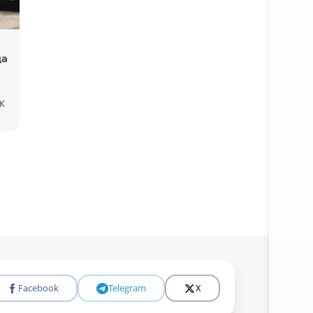
да
К
Батафс
Facebook
Telegram
X