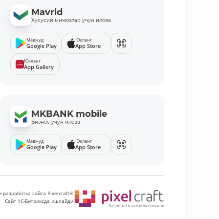
Mavrid
Хусусий мижозлар учун илова
Мавжуд
Юкланг
Google Play
App Store
Юкланг
App Gallery
MKBANK mobile
Бизнес учун илова
Мавжуд
Юкланг
Google Play
App Store
 разработка сайта Pixelcraft®
Сайт 1C-Битриксда ишлайди