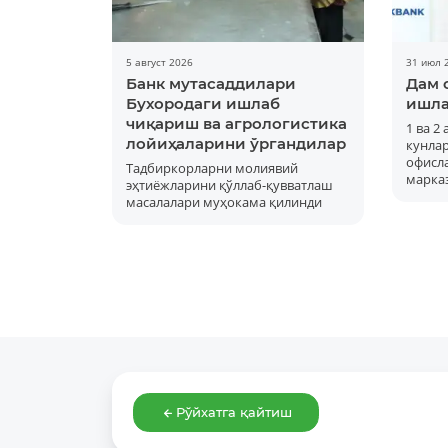
5 август 2026
31 июл 
Банк мутасаддилари
Дам 
Бухородаги ишлаб
ишла
чиқариш ва агрологистика
1 ва 2
лойиҳаларини ўргандилар
кунла
офисла
Тадбиркорларни молиявий
марка
эҳтиёжларини қўллаб-қувватлаш
масалалари муҳокама қилинди
Рўйхатга қайтиш