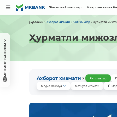
Жисмоний шахслар
Микро ва кичик б
Асосий
Ахборот хизмати
Янгиликлар
Ҳурматли мижоз
Ҳурматли мижоз
МЕНИНГ БАНКИМ
Ахборот хизмати
Янгиликлар
П
Медиа мажмуа
Матбуот хизмати
Ёшлар