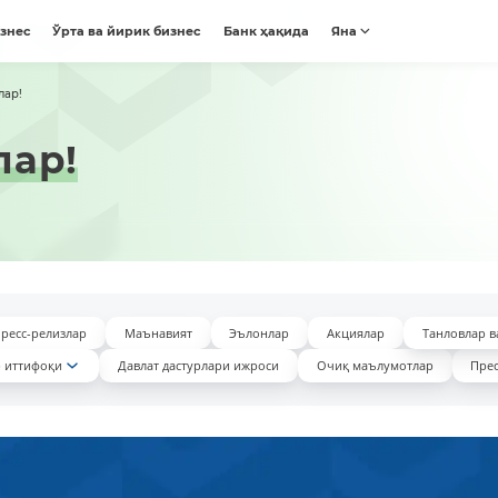
изнес
Ўрта ва йирик бизнес
Банк ҳақида
Яна
лар!
лар!
ресс-релизлар
Маънавият
Эълонлар
Акциялар
Танловлар в
 иттифоқи
Давлат дастурлари ижроси
Очиқ маълумотлар
Прес