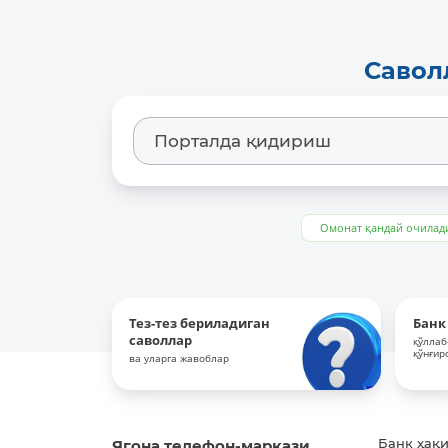
Савол
Омонат қандай очилад
Тез-тез бериладиган
Банк
саволлар
қўллаб
қўнғир
ва уларга жавоблар
Ягона телефон-маркази
Банк ҳақ