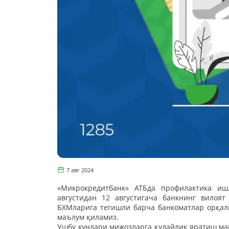
7 авг 2024
«Микрокредитбанк» АТБда профилактика и
августидан 12 августигача банкнинг вилоя
БХМларига тегишли барча банкоматлар орқал
маълум қиламиз.
Ушбу кунлари мижозларга қулайлик яратиш мақ