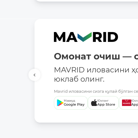
Омонат очиш — о
MAVRID иловасини ҳ
юклаб олинг.
Mavrid иловасини сизга қулай бўлган с
Мавжуд
Юкланг
Юкл
Google Play
App Store
App