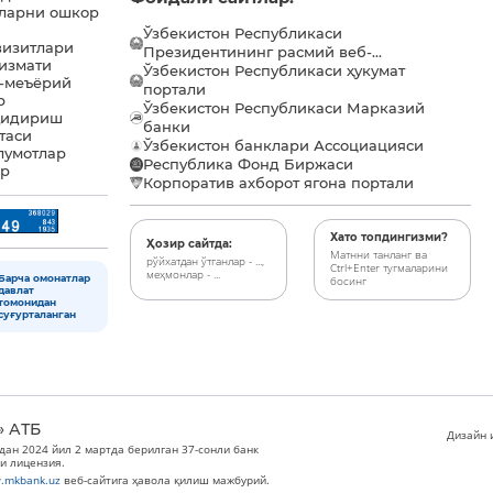
ларни ошкор
Ўзбекистон Республикаси
визитлари
Президентининг расмий веб-...
хизмати
Ўзбекистон Республикаси ҳукумат
-меъёрий
портали
р
Ўзбекистон Республикаси Марказий
қидириш
банки
таси
Ўзбекистон банклари Ассоциацияси
лумотлар
Республика Фонд Биржаси
ар
Корпоратив ахборот ягона портали
Хато топдингизми?
Ҳозир сайтда:
Матнни танланг ва
рўйхатдан ўтганлар - ...,
Ctrl+Enter тугмаларини
меҳмонлар - ...
Барча омонатлар
босинг
давлат
томонидан
суғурталанган
» АТБ
Дизайн и
дан 2024 йил 2 мартда берилган 37-сонли банк
и лицензия.
.mkbank.uz
веб-сайтига ҳавола қилиш мажбурий.