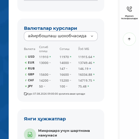
Ишонч
телефонлари
Валюталар курслари
айирбошлаш шохобчасида
Сотиб
Валюта
Сотиш
Ўзб МБ
олиш
USD
11910
11970
11915.64
EUR
13000
14000
13749.46
RUB
147
146.19
GBP
15600
16600
16034.88
CHF
14200
15200
14719.75
JPY
50
100
75.48
Курс 07.08.2026 09:00:00 ҳолатига амал қилади
Янги ҳужжатлар
Микроқарз учун шартнома
намунаси