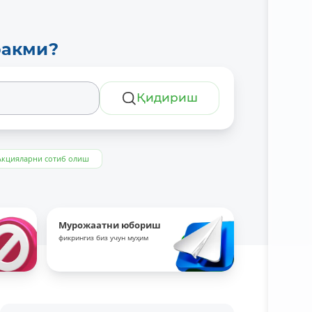
ракми?
Қидириш
Акцияларни сотиб олиш
Мурожаатни юбориш
фикрингиз биз учун муҳим