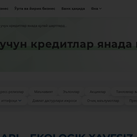
изнес
Ўрта ва йирик бизнес
Банк ҳақида
Яна
учун кредитлар янада қулай шартлард...
учун кредитлар янада
ресс-релизлар
Маънавият
Эълонлар
Акциялар
Танловлар в
 иттифоқи
Давлат дастурлари ижроси
Очиқ маълумотлар
Прес