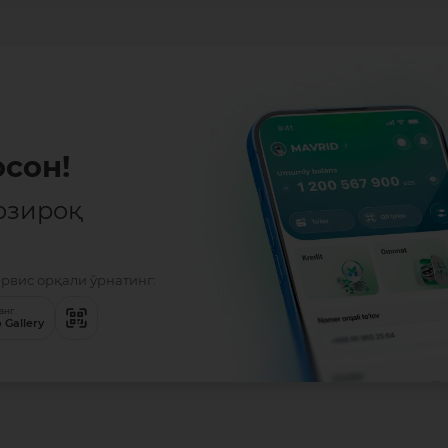
р
ўлган
епул!
ервис орқали ўрнатинг:
анг
 Gallery