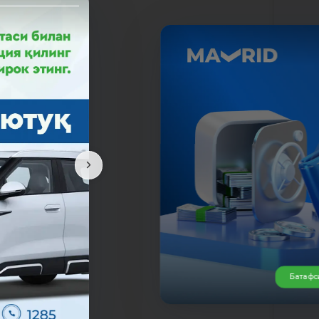
оқчи
Батафс