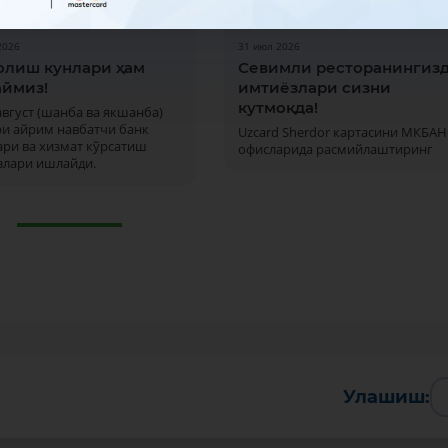
2026
31 июл 2026
олиш кунлари ҳам
Севимли ресторанингиз
ймиз!
имтиёзлари сизни
кутмоқда!
 август (шанба ва якшанба)
ри айрим навбатчи банк
Uzcard Sherdor картасини МКБАН
ри ва хизмат кўрсатиш
офисларида расмийлаштиринг
злари ишлайди.
Улашиш: