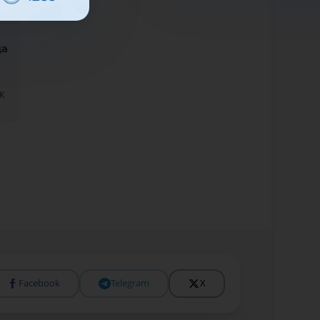
да
К
Facebook
Telegram
X