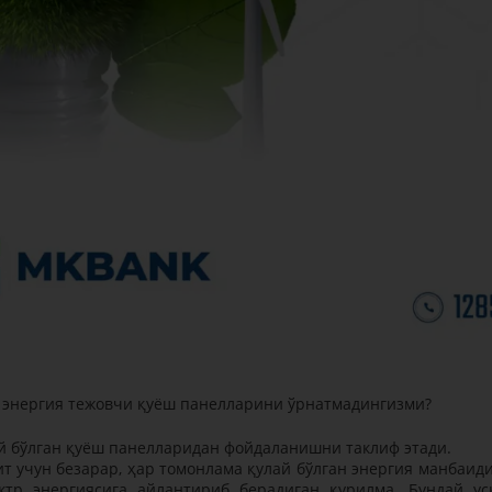
, энергия тежовчи қуёш панелларини ўрнатмадингизми?
ай бўлган қуёш панелларидан фойдаланишни таклиф этади.
т учун безарар, ҳар томонлама қулай бўлган энергия манбаиди
ктр энергиясига айлантириб берадиган қурилма. Бундай ус