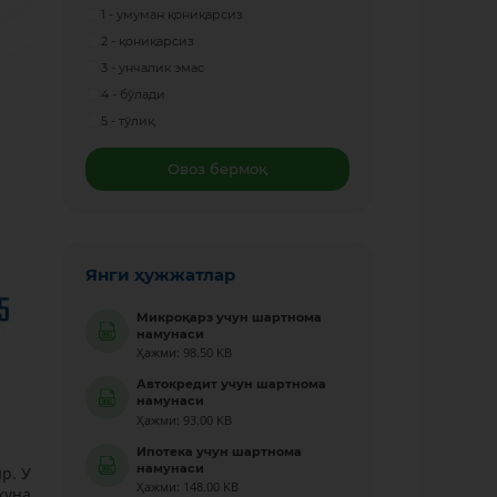
1 - умуман қониқарсиз
2 - қониқарсиз
3 - унчалик эмас
4 - бўлади
5 - тўлиқ
Овоз бермоқ
Янги ҳужжатлар
Микроқарз учун шартнома
намунаси
Ҳажми: 98.50 KB
Автокредит учун шартнома
намунаси
Ҳажми: 93.00 KB
Ипотека учун шартнома
намунаси
р. У
Ҳажми: 148.00 KB
куна