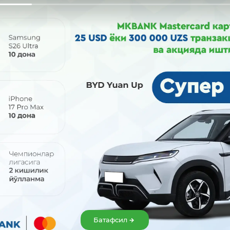
зга енергия манбасини тежовчи қуёш панелларини ўрнатм
иринг.
Батафсил