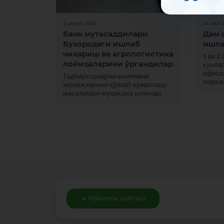
5 август 2026
31 июл 
Банк мутасаддилари
Дам 
Бухородаги ишлаб
ишла
чиқариш ва агрологистика
1 ва 2
лойиҳаларини ўргандилар
кунла
офисла
Тадбиркорларни молиявий
марка
эҳтиёжларини қўллаб-қувватлаш
масалалари муҳокама қилинди
Рўйхатга қайтиш