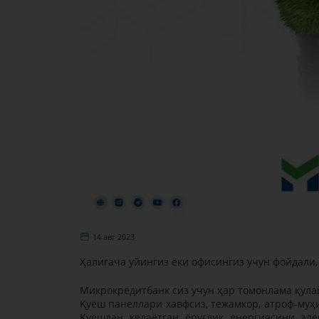
14 авг 2023
Ҳалигача уйингиз ёки офисингиз учун фойдали
Микрокредитбанк сиз учун ҳар томонлама қул
Қуёш панеллари хавфсиз, тежамкор, атроф-муҳи
Қуёшдан келаётган ёруғлик енергиясини эле