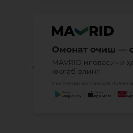
Бепул ўтказмала
5 миллион сўмгача б
ўтказмалар — тўлиқ б
Mavrid иловасини сизга қулай бўлган с
Мавжуд
Юкланг
Юкл
Google Play
App Store
App