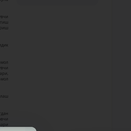
увчи
этиш
ириш
идик
амол
увчи
ари,
ъмол
блаш
гдан
овчи
лари