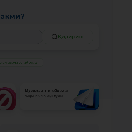
ракми?
Қидириш
Акцияларни сотиб олиш
Мурожаатни юбориш
фикрингиз биз учун муҳим