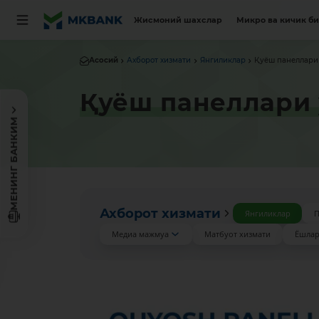
Жисмоний шахслар
Микро ва кичик б
Асосий
Ахборот хизмати
Янгиликлар
Қуёш панеллари 
Қуёш панеллари 
МЕНИНГ БАНКИМ
Ахборот хизмати
Янгиликлар
П
Медиа мажмуа
Матбуот хизмати
Ёшлар