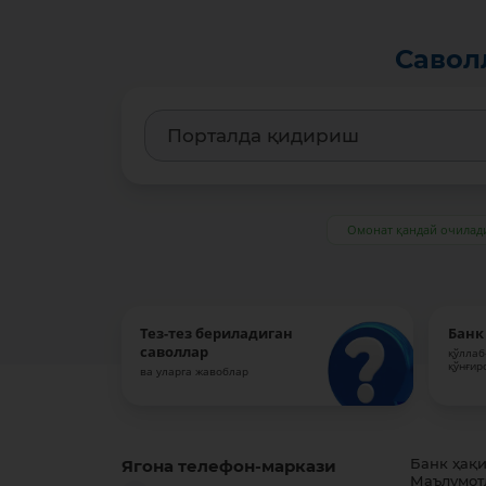
Савол
Омонат қандай очилад
Тез-тез бериладиган
Банк
саволлар
қўллаб
қўнғир
ва уларга жавоблар
Ягона телефон-маркази
Банк ҳақ
Маълумот