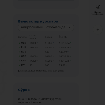
Ишонч
телефонлари
Валюталар курслари
айирбошлаш шохобчасида
Сотиб
Валюта
Сотиш
Ўзб МБ
олиш
USD
11880
11965
11915.64
EUR
13000
14000
13749.46
RUB
147
146.19
GBP
15600
16600
16034.88
CHF
14200
15200
14719.75
JPY
50
100
75.48
Курс 06.08.2026 11:00:00 ҳолатига амал қилади
Сўров
Ишонч телефони хизмат кўрсатиш
сифатини баҳоланг