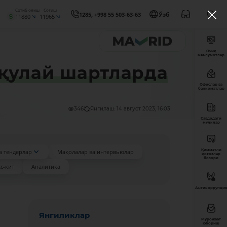
Сотиб олиш
Сотиш
1285, +998 55 503-63-63
Ўзб
11880
11965
Очиқ
маълумотлар
 қулай шартларда
Офислар ва
банкоматлар
346
Янгилаш: 14 август 2023, 16:03
Савдодаги
мулклар
Қимматли
а тендерлар
Мақолалар ва интервьюлар
қоғозлар
бозори
с-кит
Аналитика
Антикоррупция
Янгиликлар
Мурожаат
юбориш