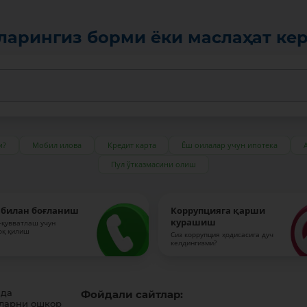
ларингиз борми ёки маслаҳат ке
и?
Мобил илова
Кредит карта
Ёш оилалар учун ипотека
Пул ўтказмасини олиш
 билан боғланиш
Коррупцияга қарши
курашиш
-қувватлаш учун
оқ қилиш
Сиз коррупция ҳодисасига дуч
келдингизми?
ида
Фойдали сайтлар:
ларни ошкор