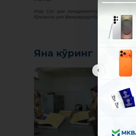
Aгар Сиз ҳам хонадонингиз ёки корхонанги
бўлсангиз уни Микрокредитбанкда расмийлашт
Яна кўринг