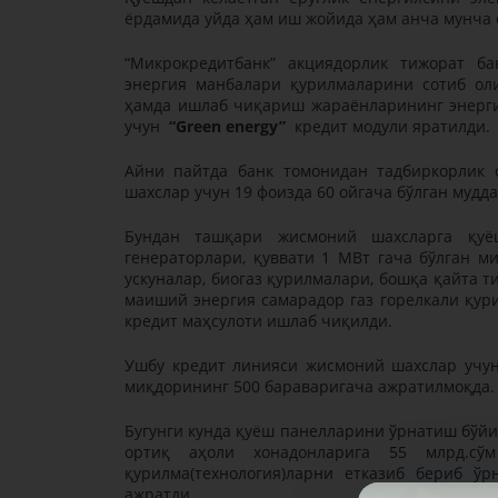
ёрдамида уйда ҳам иш жойида ҳам анча мунча
“Микрокредитбанк” акциядорлик тижорат ба
энергия манбалари қурилмаларини сотиб ол
ҳамда ишлаб чиқариш жараёнларининг энерг
учун
“Green energy”
кредит модули яратилди.
Aйни пайтда банк томонидан тадбиркорлик 
шахслар учун 19 фоизда 60 ойгача бўлган мудд
Бундан ташқари жисмоний шахсларга қуёш
генераторлари, қуввати 1 МВт гача бўлган м
ускуналар, биогаз қурилмалари, бошқа қайта 
маиший энергия самарадор газ горелкали қур
кредит маҳсулоти ишлаб чиқилди.
Ушбу кредит линияси жисмоний шахслар учун
миқдорининг 500 бараваригача ажратилмоқда
Бугунги кунда қуёш панелларини ўрнатиш бўй
ортиқ аҳоли хонадонларига 55 млрд.сў
қурилма(технология)ларни етказиб бериб ўр
ажратди.