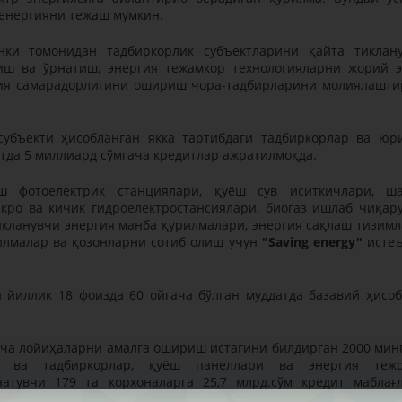
 енергияни тежаш мумкин.
нки томонидан тадбиркорлик субъектларини қайта тиклан
иш ва ўрнатиш, энергия тежамкор технологияларни жорий 
ия самарадорлигини ошириш чора-тадбирларини молиялашт
субъекти ҳисобланган якка тартибдаги тадбиркорлар ва юр
атда 5 миллиард сўмгача кредитлар ажратилмоқда.
 фотоелектрик станциялари, қуёш сув иситкичлари, ш
икро ва кичик гидроелектростансиялари, биогаз ишлаб чиқар
тикланувчи энергия манба қурилмалари, энергия сақлаш тизимл
илмалар ва қозонларни сотиб олиш учун
"Saving energy"
исте
 йиллик 18 фоизда 60 ойгача бўлган муддатда базавий ҳисо
.
ича лойиҳаларни амалга ошириш истагини билдирган 2000 мин
м ва тадбиркорлар, қуёш панеллари ва энергия теж
натувчи 179 та корхоналарга 25,7 млрд.сўм кредит маблағ