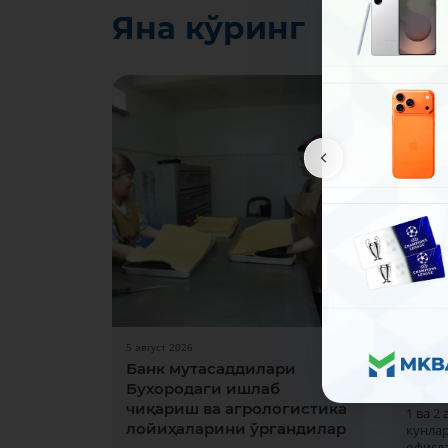
Яна кўринг
5 август 2026
31 июл 
Банк мутасаддилари
Дам 
Бухородаги ишлаб
ишла
чиқариш ва агрологистика
1 ва 2
лойиҳаларини ўргандилар
кунла
офисла