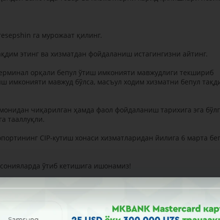
 resepshin га мурожаат қилинг.
 тақдим этинг ва хизматдан фойдаланиш истагингизни айтинг.
 терминал орқали бепул ўтиш имконияти мавжудлиги текшириб
тиш имконияти мавжуд бўлса, масъул ходим хизматни бепул тақд
омонидан чиқарилган ҳамда фаол фойдаланиш тарихига эга бўл
га тааллуқли.
эропортининг CIP-кутиш хонаси хизматларидан йилига 6 марта бе
 сонияларда ўтиб кетишига ишонамиз!