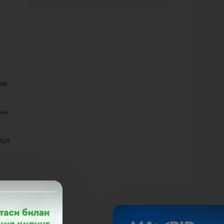
им
ган
пул