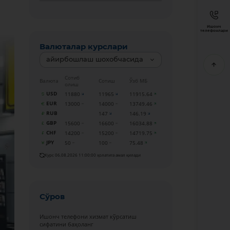
Ишонч
телефонлари
Валюталар курслари
айирбошлаш шохобчасида
Сотиб
Валюта
Сотиш
Ўзб МБ
олиш
USD
11880
11965
11915.64
EUR
13000
14000
13749.46
RUB
147
146.19
GBP
15600
16600
16034.88
CHF
14200
15200
14719.75
JPY
50
100
75.48
Курс 06.08.2026 11:00:00 ҳолатига амал қилади
Сўров
Ишонч телефони хизмат кўрсатиш
сифатини баҳоланг