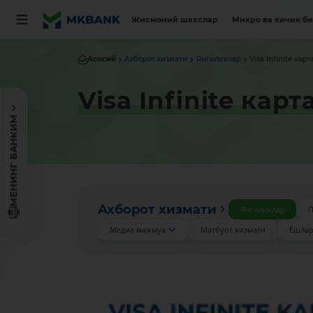
Жисмоний шахслар
Микро ва кичик б
Асосий
Ахборот хизмати
Янгиликлар
Visa Infinite ка
Visa Infinite кар
МЕНИНГ БАНКИМ
Ахборот хизмати
Янгиликлар
П
Медиа мажмуа
Матбуот хизмати
Ёшлар