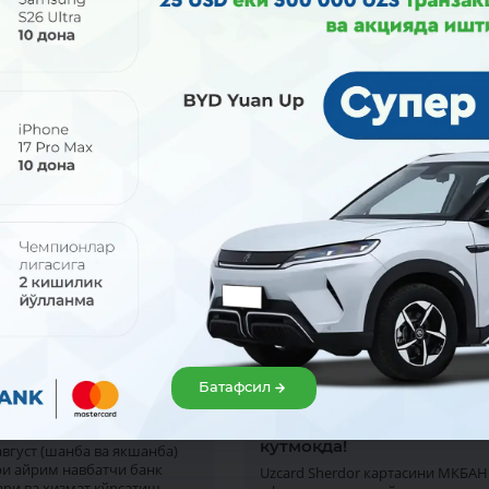
2026
31 июл 2026
Батафсил
олиш кунлари ҳам
Севимли ресторанингиз
ймиз!
имтиёзлари сизни
кутмоқда!
 август (шанба ва якшанба)
ри айрим навбатчи банк
Uzcard Sherdor картасини МКБАН
ри ва хизмат кўрсатиш