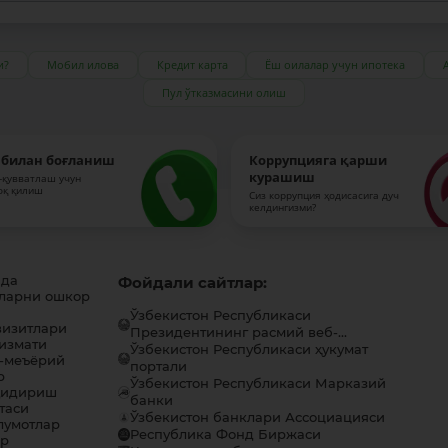
и?
Мобил илова
Кредит карта
Ёш оилалар учун ипотека
Пул ўтказмасини олиш
 билан боғланиш
Коррупцияга қарши
курашиш
-қувватлаш учун
оқ қилиш
Сиз коррупция ҳодисасига дуч
келдингизми?
ида
Фойдали сайтлар:
ларни ошкор
Ўзбекистон Республикаси
визитлари
Президентининг расмий веб-...
хизмати
Ўзбекистон Республикаси ҳукумат
-меъёрий
портали
р
Ўзбекистон Республикаси Марказий
қидириш
банки
таси
Ўзбекистон банклари Ассоциацияси
лумотлар
Республика Фонд Биржаси
ар