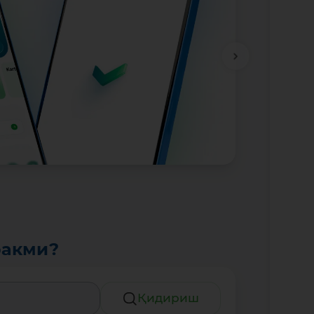
ракми?
Қидириш