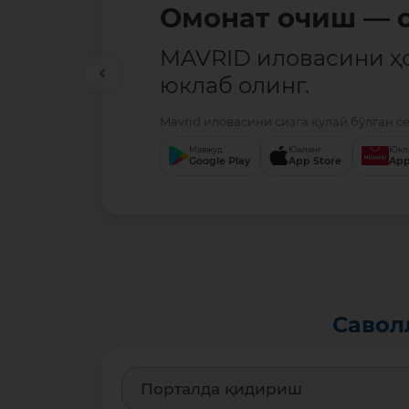
Омонат очиш — о
MAVRID иловасини ҳ
юклаб олинг.
Mavrid иловасини сизга қулай бўлган с
Мавжуд
Юкланг
Юкл
Google Play
App Store
App
Савол