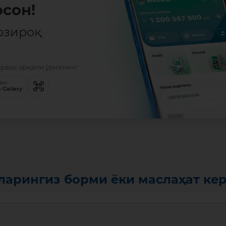
сон!
озироқ
ервис орқали ўрнатинг:
анг
 Gallery
ларингиз борми ёки маслаҳат ке