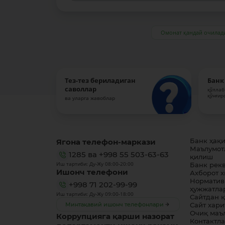
Омонат қандай очилад
Тез-тез бериладиган
Банк
саволлар
қўллаб
қўнғир
ва уларга жавоблар
Ягона телефон-маркази
Банк ҳақ
Маълумот
1285
ва
+998 55 503-63-63
қилиш
Иш тартиби: Ду-Жу 08:00-20:00
Банк рек
Ишонч телефони
Ахборот 
Норматив
+998 71 202-99-99
ҳужжатла
Иш тартиби: Ду-Жу 09:00-18:00
Сайтдан 
Минтақавий ишонч телефонлари
Сайт хари
Очиқ маъ
Коррупцияга қарши назорат
Контактл