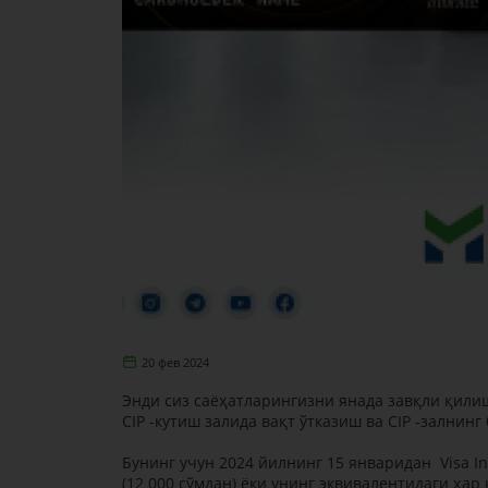
20 фев 2024
Энди сиз саёҳатларингизни янада завқли қили
CIP -кутиш залида вақт ўтказиш ва CIP -зални
Бунинг учун 2024 йилнинг 15 январидан Visa Inf
(12 000 сўмдан) ёки унинг эквивалентидаги ҳа