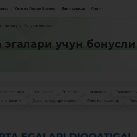
изнес
Ўрта ва йирик бизнес
Банк ҳақида
Яна
рта эгалари учун бонусли янгилик!
та эгалари учун бонусл
ресс-релизлар
Маънавият
Эълонлар
Акциялар
Танловлар в
 иттифоқи
Давлат дастурлари ижроси
Очиқ маълумотлар
Прес