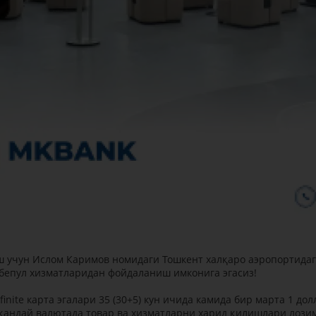
ш учун Ислом Каримов номидаги Тошкент халқаро аэропортида
нг бепул хизматларидан фойдаланиш имконига эгасиз!
inite карта эгалари 35 (30+5) кун ичида камида бир марта 1 дол
р қандай валютада товар ва хизматларни харид қилишлари лози