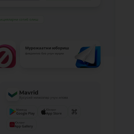
Акцияларни сотиб олиш
Мурожаатни юбориш
фикрингиз биз учун муҳим
Mavrid
Хусусий мижозлар учун илова
Мавжуд
Юкланг
Google Play
App Store
Юкланг
App Gallery