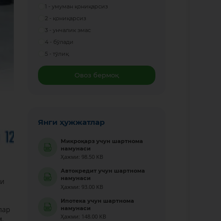
1 - умуман қониқарсиз
2 - қониқарсиз
3 - унчалик эмас
4 - бўлади
5 - тўлиқ
Овоз бермоқ
Янги ҳужжатлар
Микроқарз учун шартнома
намунаси
Ҳажми: 98.50 KB
Автокредит учун шартнома
намунаси
ги
Ҳажми: 93.00 KB
Ипотека учун шартнома
намунаси
лар
Ҳажми: 148.00 KB
м.