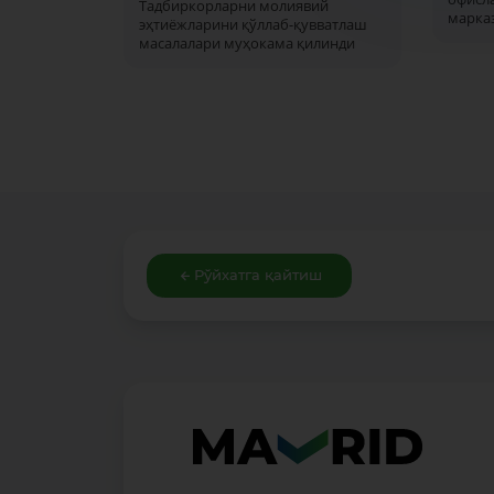
Тадбиркорларни молиявий
марка
эҳтиёжларини қўллаб-қувватлаш
масалалари муҳокама қилинди
Рўйхатга қайтиш