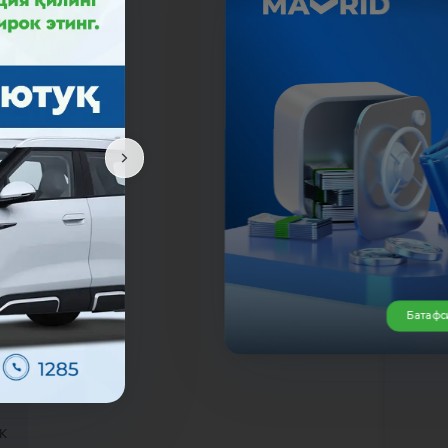
Батафс
да
К