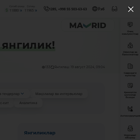
Сотиб олиш
Сотиш
1285, +998 55 503-63-63
Ўзб
11880
11965
Очиқ
маълумотлар
и янгилик!
Офислар ва
банкоматлар
133
Янгилаш: 19 август 2024, 09:04
Савдодаги
мулклар
Қимматли
а тендерлар
Мақолалар ва интервьюлар
қоғозлар
бозори
с-кит
Аналитика
Антикоррупция
Янгиликлар
Мурожаат
юбориш