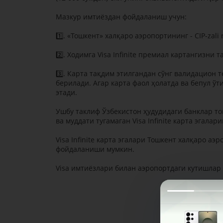
Мазкур имтиёздан фойдаланиш учун:
1️⃣. «Тошкент» халқаро аэропортининг - CIP-zali
2️⃣. Ходимга Visa Infinite премиал картангизни
3️⃣. Карта тақдим этилгандан сўнг валидацион
берилади. Агар карта фаол ҳолатда ва бепул ў
этади.
Ушбу таклиф Ўзбекистон ҳудудидаги банклар т
ва муддати тугамаган Visa Infinite карта эгалари
Visa Infinite карта эгалари Тошкент халқаро а
фойдаланиши мумкин.
Visa имтиёзлари билан аэропортдаги кутишлар