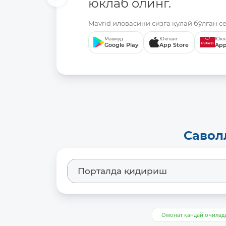
юклаб олинг.
Mavrid иловасини сизга қулай бўлган с
Мавжуд
Юкланг
Юкл
Google Play
App Store
App
Савол
Омонат қандай очилад