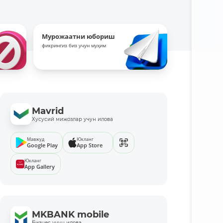
Мурожаатни юбориш
фикрингиз биз учун муҳим
Mavrid
Хусусий мижозлар учун илова
Мавжуд
Юкланг
Google Play
App Store
Юкланг
App Gallery
MKBANK mobile
Бизнес учун илова