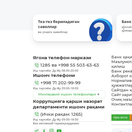
Тез-тез бериладиган
Банк
саволлар
қўллаб
қўнғир
ва уларга жавоблар
Ягона телефон-маркази
Банк ҳақ
Маълумот
1285
ва
+998 55 503-63-63
қилиш
Иш тартиби: Ду-Жу 08:00-20:00
Банк рек
Ишонч телефони
Ахборот 
Норматив
+998 71 202-99-99
ҳужжатла
Иш тартиби: Ду-Жу 09:00-18:00
Сайтдан 
Минтақавий ишонч телефонлари
Сайт хари
Очиқ маъ
Коррупцияга қарши назорат
Контактл
департаменти ишонч рақами
(Ички рақам: 1265)
Иш тартиби: Ду-Жу 09:00-18:00
Биз ижтимоий тармоқлардамиз: