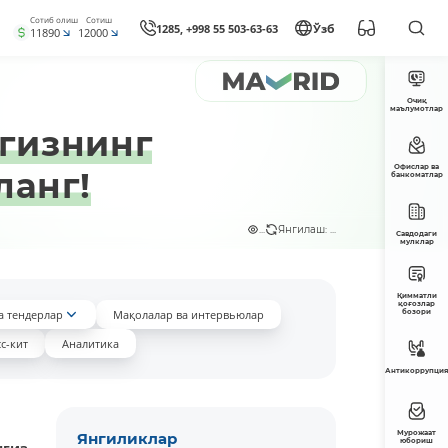
Сотиб олиш
Сотиш
1285, +998 55 503-63-63
Ўзб
11890
12000
Очиқ
маълумотлар
нгизнинг
Офислар ва
ланг!
банкоматлар
...
Янгилаш: ...
Савдодаги
мулклар
Қимматли
қоғозлар
а тендерлар
Мақолалар ва интервьюлар
бозори
с-кит
Аналитика
Антикоррупция
Мурожаат
Янгиликлар
юбориш