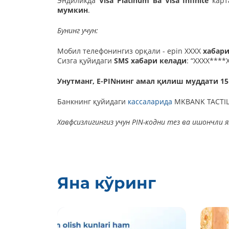
Эндиликда
Visa Platinum ва Visa Infinite
кар
мумкин
.
Бунинг учун:
Мобил телефонингиз орқали - epin XXXX
хабари
Сизга қуйидаги
SMS хабари келади
: “XXXX****
Унутманг, E-PINнинг амал қилиш муддати 15
Банкнинг қуйидаги
кассаларида
MKBANK TACTIL
Хавфсизлигингиз учун PIN-кодни тез ва ишончли я
Яна кўринг