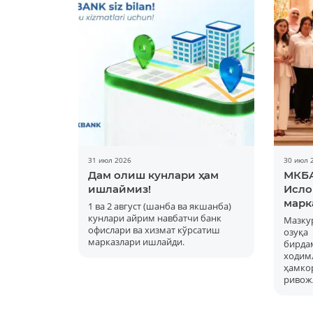
31 июл 2026
30 июл 
Дам олиш кунлари ҳам
МКБА
ишлаймиз!
Исло
марк
1 ва 2 август (шанба ва якшанба)
кунлари айрим навбатчи банк
Мазку
офислари ва хизмат кўрсатиш
озуқ
марказлари ишлайди.
бирд
ходимл
ҳам
ривож