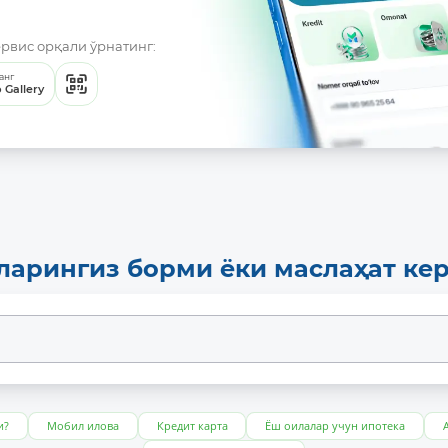
ервис орқали ўрнатинг:
анг
 Gallery
ларингиз борми ёки маслаҳат ке
и?
Мобил илова
Кредит карта
Ёш оилалар учун ипотека