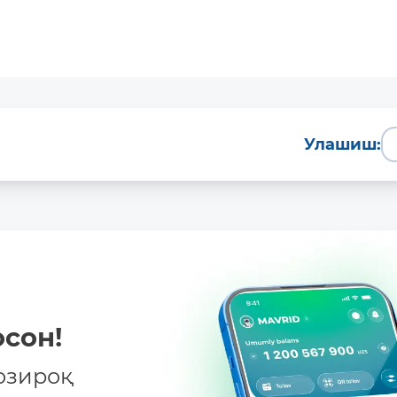
Улашиш:
сон!
озироқ