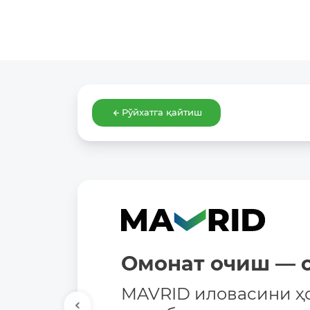
Рўйхатга қайтиш
Омонат очиш — о
MAVRID иловасини ҳ