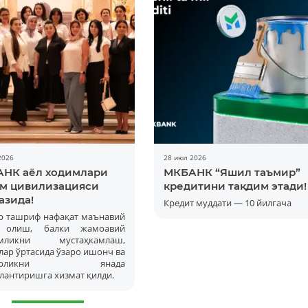
2026
28 июл 2026
НК аёл ходимлари
МКБАНК “Яшил таъмир”
м цивилизацияси
кредитини тақдим этади!
азида!
Кредит муддати — 10 йилгача
р ташриф нафақат маънавий
а олиш, балки жамоавий
амликни мустаҳкамлаш,
ар ўртасида ўзаро ишонч ва
корликни янада
лантиришга хизмат қилди.