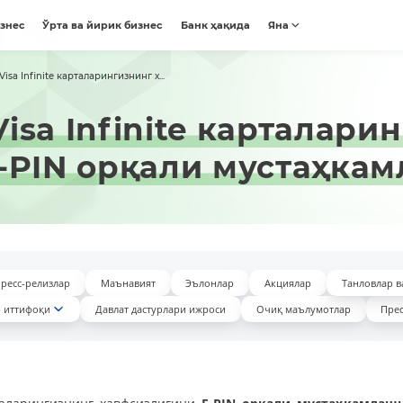
изнес
Ўрта ва йирик бизнес
Банк ҳақида
Яна
Visa Infinite карталарингизнинг х...
Visa Infinite карталари
-PIN орқали мустаҳкам
ресс-релизлар
Маънавият
Эълонлар
Акциялар
Танловлар в
 иттифоқи
Давлат дастурлари ижроси
Очиқ маълумотлар
Прес