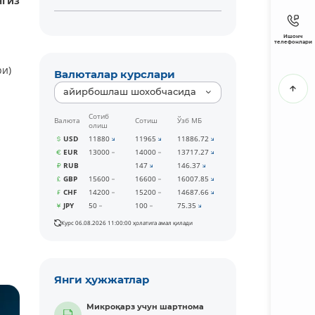
нгиз
Ишонч
телефонлари
ри)
Валюталар курслари
айирбошлаш шохобчасида
Сотиб
Валюта
Сотиш
Ўзб МБ
олиш
USD
11880
11965
11886.72
EUR
13000
14000
13717.27
RUB
147
146.37
GBP
15600
16600
16007.85
CHF
14200
15200
14687.66
JPY
50
100
75.35
Курс 06.08.2026 11:00:00 ҳолатига амал қилади
Янги ҳужжатлар
Микроқарз учун шартнома