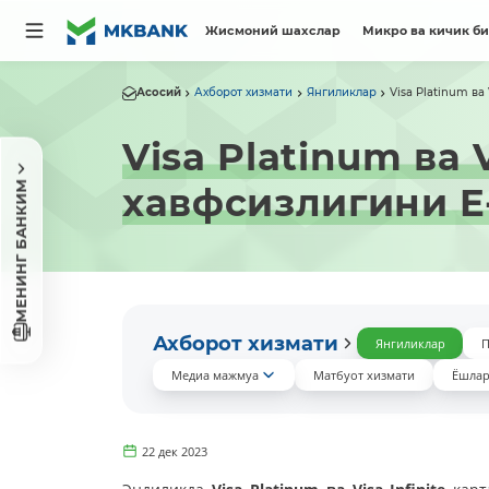
Жисмоний шахслар
Микро ва кичик б
Асосий
Ахборот хизмати
Янгиликлар
Visa Platinum ва 
Visa Platinum ва 
МЕНИНГ БАНКИМ
хавфсизлигини E
Ахборот хизмати
Янгиликлар
П
Медиа мажмуа
Матбуот хизмати
Ёшлар
22 дек 2023