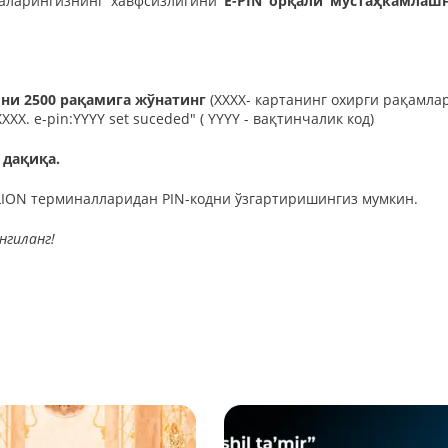
таларингизнинг хавфсизлигини
E-PIN орқали мустаҳкамлаш
ни 2500 рақамига жўнатинг
(XXXX- картанинг охирги рақамла
XXXX. e-pin:YYYY set suceded" ( YYYY - вақтинчалик код)
 дақиқа.
ION терминалларидан PIN-кодни ўзгартиришингиз мумкин.
нгиланг!