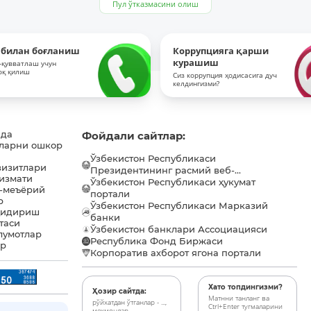
Пул ўтказмасини олиш
 билан боғланиш
Коррупцияга қарши
курашиш
-қувватлаш учун
оқ қилиш
Сиз коррупция ҳодисасига дуч
келдингизми?
ида
Фойдали сайтлар:
ларни ошкор
Ўзбекистон Республикаси
визитлари
Президентининг расмий веб-...
хизмати
Ўзбекистон Республикаси ҳукумат
-меъёрий
портали
р
Ўзбекистон Республикаси Марказий
қидириш
банки
таси
Ўзбекистон банклари Ассоциацияси
лумотлар
Республика Фонд Биржаси
ар
Корпоратив ахборот ягона портали
Хато топдингизми?
Ҳозир сайтда:
Матнни танланг ва
рўйхатдан ўтганлар - ...,
Ctrl+Enter тугмаларини
меҳмонлар - ...