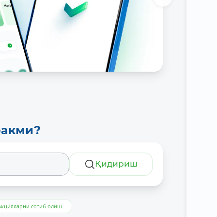
ракми?
Қидириш
Акцияларни сотиб олиш