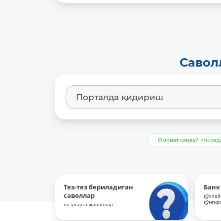
Савол
Омонат қандай очилад
Тез-тез бериладиган
Банк
саволлар
қўллаб
қўнғир
ва уларга жавоблар