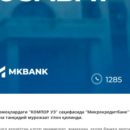
рмоқлардаги “КОМПОР УЗ” саҳифасида “Микрокредитбанк”
ча танқидий мурожаат э’лон қилинди.
га келаётган қатор муаммолар, жумладан, аҳоли банкка муро