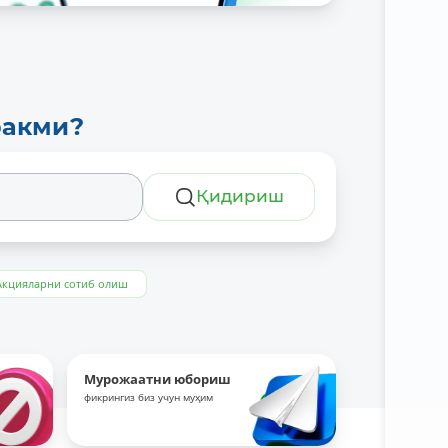
ракми?
Қидириш
Акцияларни сотиб олиш
Мурожаатни юбориш
фикрингиз биз учун муҳим