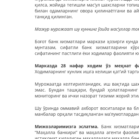
қилса, жойида тегишли масʼул шахсларни топиш
билан одамларнинг овора қилинаётгани ва а
танқид қилинган.
Мазкур мурожаат шу куннинг ўзида мас’уллар то
Боғот банк хизматлари маркази ҳозирги кунда
мунтазам, сифатли банк хизматларини кўр
сифатининг пастлиги ёки ходимлар фаолияти ю
Марказда 28 нафар ходим ўз меҳнат фа
Ходимларнинг кунлик ишга келиши қатʼий тарт
Мурожаатда келтирилганидек, иш вақтида ша
эмас. Бундан ташқари, бундай ҳолатларнин
мониторинг ва ички назорат тизими жорий эти
Шу ўринда оммавий ахборот воситалари ва бло
манбалар орқали тасдиқланган маʼлумотларда
Мижозларимизга эслатма.
Банк хизматлар
“Маҳалла банкири” ва маҳалла агенти фаолия
истиқомат қиладиган маҳалладаги маҳалла бан