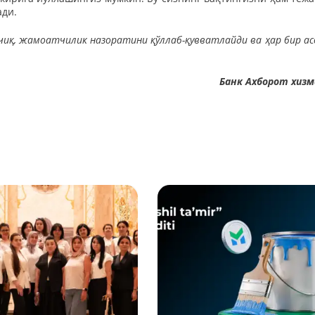
ади.
иқ, жамоатчилик назоратини қўллаб-қувватлайди ва ҳар бир ас
Банк Ахборот хиз