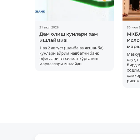
31 июл 2026
30 июл 
Дам олиш кунлари ҳам
МКБА
ишлаймиз!
Исло
марк
1 ва 2 август (шанба ва якшанба)
кунлари айрим навбатчи банк
Мазку
офислари ва хизмат кўрсатиш
озуқ
марказлари ишлайди.
бирд
ходимл
ҳам
ривож