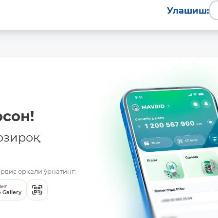
Улашиш:
сон!
озироқ
ервис орқали ўрнатинг:
анг
 Gallery