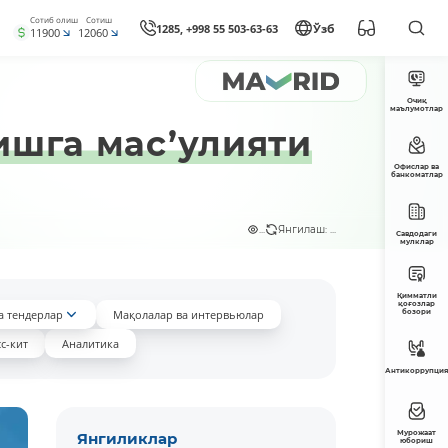
Сотиб олиш
Сотиш
1285, +998 55 503-63-63
Ўзб
11900
12060
Очиқ
маълумотлар
ишга мас’улияти
Офислар ва
банкоматлар
...
Янгилаш: ...
Савдодаги
мулклар
Қимматли
қоғозлар
а тендерлар
Мақолалар ва интервьюлар
бозори
с-кит
Аналитика
Антикоррупция
Мурожаат
Янгиликлар
юбориш