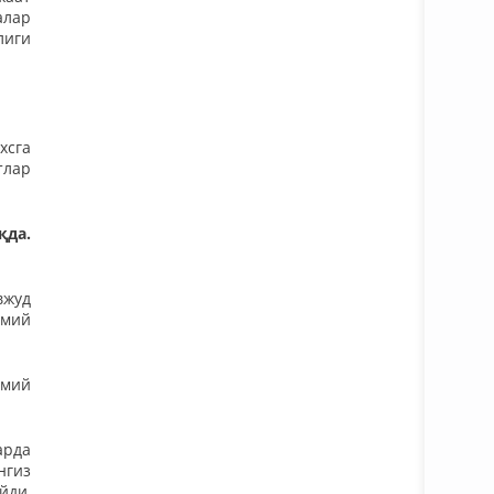
алар
лиги
хсга
тлар
қда.
вжуд
имий
смий
арда
нгиз
йди,