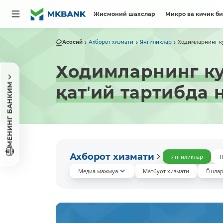
Жисмоний шахслар
Микро ва кичик б
Асосий
Ахборот хизмати
Янгиликлар
Ходимларнинг ку
Ходимларнинг ку
МЕНИНГ БАНКИМ
қатʼий тартибда
Ахборот хизмати
Янгиликлар
П
Медиа мажмуа
Матбуот хизмати
Ёшлар