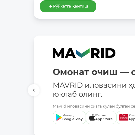
Рўйхатга қайтиш
Омонат очиш — о
MAVRID иловасини ҳ
юклаб олинг.
Mavrid иловасини сизга қулай бўлган с
Мавжуд
Юкланг
Юкл
Google Play
App Store
App