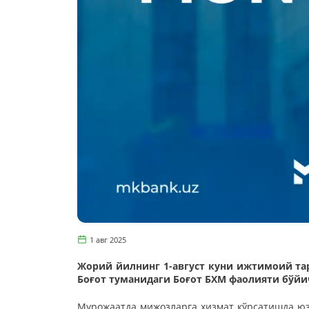
1 авг 2025
Жорий йилнинг 1-август куни ижтимоий та
Боғот туманидаги Боғот БХМ фаолияти бўйи
Мурожаатда мижозларга хизмат кўрсатишда юза