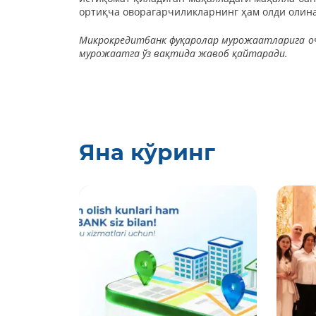
ортиқча оворагарчиликларнинг ҳам олди олин
Микрокредитбанк фуқаролар мурожаатларига оч
мурожаатга ўз вақтида жавоб қайтаради.
Яна кўринг