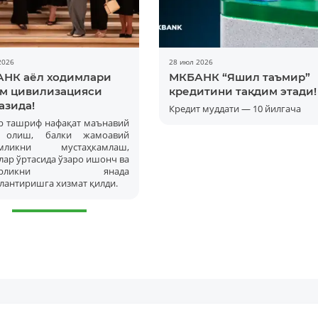
Батафсил
2026
28 июл 2026
НК аёл ходимлари
МКБАНК “Яшил таъмир”
м цивилизацияси
кредитини тақдим этади!
азида!
Кредит муддати — 10 йилгача
р ташриф нафақат маънавий
а олиш, балки жамоавий
амликни мустаҳкамлаш,
ар ўртасида ўзаро ишонч ва
корликни янада
лантиришга хизмат қилди.