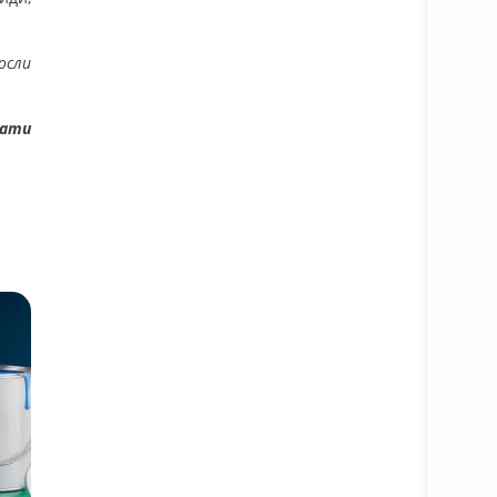
осли
мати
Батафс