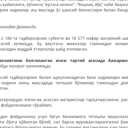
 қийинлиги, кўпинча “ертага келинг”, “бошлиқ йўқ” каби баҳон
йрим ходимлар иш вақтида ўз шахсий бизнеслари билан банд
монидан ўрганилди.
 2 180 та тадбиркорлик субекти ва 18 577 нафар жисмоний ша
сатиб келмоқда. Бу вақтгача мижозлар томонидан хизма
засидан жиддий эʼтирозлар қайд этилмаган.
олиятини белгиланган ички тартиб асосида бажармо
ибда назорат қилинмоқда.
хсий тадбиркорлик билан шуғулланадиган банк ходимлари ма
г олдини олиш мақсадида тегишли бўлимлар томонидан до
лган.
герлардан ёлғон ва асоссиз маʼлумотлар тарқатмасликни, ра
н фойдаланишни сўраймиз.
идан фойдаланиш учун бугун банкимизга тегишли маҳаллал
ти йўлга қўйилган бўлиб, сиз барча мурожаатларингизни ўзи
кирига йўллашингиз мумкин. Бу сизнинг вақтингизни ҳам тежа