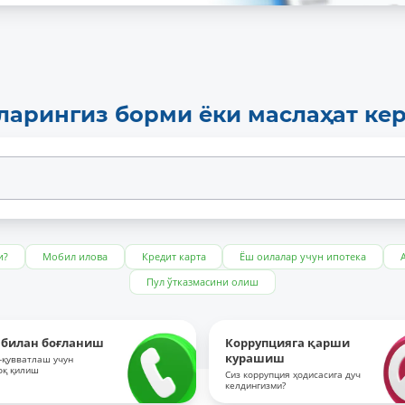
ларингиз борми ёки маслаҳат ке
и?
Мобил илова
Кредит карта
Ёш оилалар учун ипотека
Пул ўтказмасини олиш
 билан боғланиш
Коррупцияга қарши
курашиш
-қувватлаш учун
оқ қилиш
Сиз коррупция ҳодисасига дуч
келдингизми?