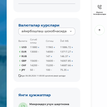
Ишонч
телефонлари
Валюталар курслари
айирбошлаш шохобчасида
Сотиб
Валюта
Сотиш
Ўзб МБ
олиш
USD
11880
11965
11886.72
EUR
13000
14000
13717.27
RUB
147
146.37
GBP
15600
16600
16007.85
CHF
14200
15200
14687.66
JPY
50
100
75.35
Курс 06.08.2026 11:00:00 ҳолатига амал қилади
Янги ҳужжатлар
Микроқарз учун шартнома