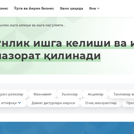
изнес
Ўрта ва йирик бизнес
Банк ҳақида
Яна
нлик ишга келиши ва ишга мас’улияти...
нлик ишга келиши ва 
 назорат қилинади
ресс-релизлар
Маънавият
Эълонлар
Акциялар
Танловлар в
 иттифоқи
Давлат дастурлари ижроси
Очиқ маълумотлар
Прес