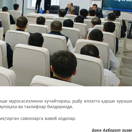
рши муросасизликни кучайтириш, ушбу иллатга қарши кураш
улоҳаза ва таклифлар билдирилди.
иқтирган саволларга жавоб олдилар.
Банк Ахборот хиз