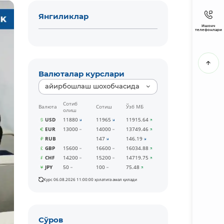
Янгиликлар
Ишонч
телефонлари
Валюталар курслари
айирбошлаш шохобчасида
Сотиб
Валюта
Сотиш
Ўзб МБ
олиш
USD
11880
11965
11915.64
EUR
13000
14000
13749.46
RUB
147
146.19
GBP
15600
16600
16034.88
CHF
14200
15200
14719.75
JPY
50
100
75.48
Курс 06.08.2026 11:00:00 ҳолатига амал қилади
Сўров