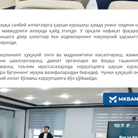
бошқа салбий иллатларга қарши курашиш ҳамда унинг олдини 
 мавжудлиги алоҳида қайд этилди. У орқали нафақат фуқаро
лишига доир ҳолатлар ёки ходимларнинг ноқонуний ҳаракат
тирилди.
аҳолининг ҳуқуқий онги ва маданиятини юксалтириш, жами
атни шакллантириш, давлат органлари ва бошқа ташкило
шириш, таълим муассасаларида коррупцияга қарши кур
ари бугуннинг муҳим вазифаларидан биридир. Чунки ҳуқуқий он
бий иллат бўлмиш коррупцияга йўл қўймайди.