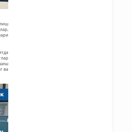
олиш
лар,
лари
ятда
тлар
ашиш
г ва