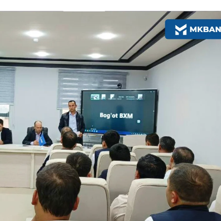
Батафсил