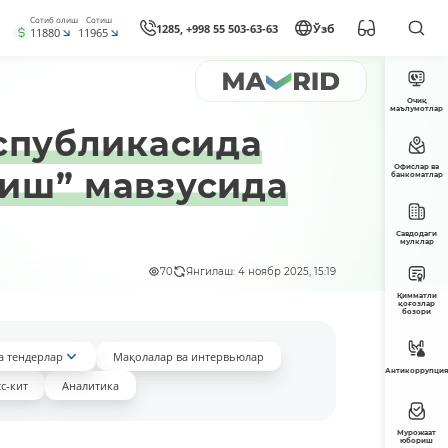
Сотиб олиш
Сотиш
1285, +998 55 503-63-63
Ўзб
11880
11965
Очиқ
маълумотлар
еспубликасида
Офислар ва
иш” мавзусида
банкоматлар
Савдодаги
мулклар
70
Янгилаш: 4 ноябр 2025, 15:19
Қимматли
қоғозлар
бозори
а тендерлар
Мақолалар ва интервьюлар
Антикоррупция
с-кит
Аналитика
Мурожаат
юбориш