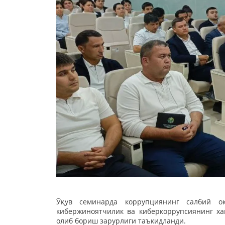
Ўқув семинарда коррупциянинг салбий оқ
кибержиноятчилик ва киберкоррупсиянинг х
олиб бориш зарурлиги таъкидланди.