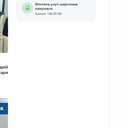
Ипотека учун шартнома
намунаси
Ҳажми: 148.00 KB
удий
ари