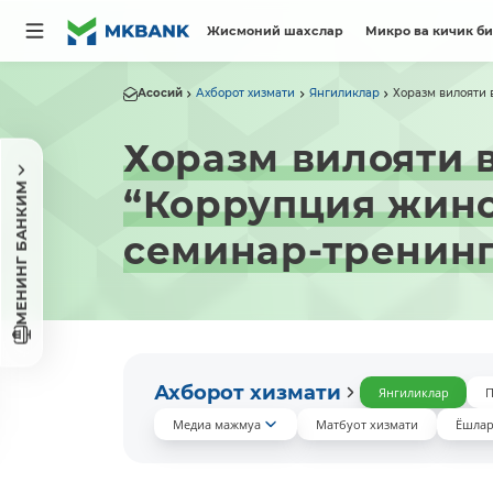
Жисмоний шахслар
Микро ва кичик б
Асосий
Ахборот хизмати
Янгиликлар
Хоразм вилояти 
Хоразм вилояти 
МЕНИНГ БАНКИМ
“Коррупция жино
семинар-тренинг
Ахборот хизмати
Янгиликлар
П
Медиа мажмуа
Матбуот хизмати
Ёшлар