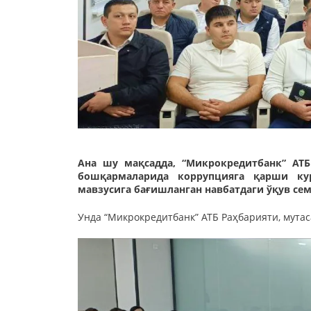
Ана шу мақсадда, “Микрокредитбанк” АТБ
бошқармаларида коррупцияга қарши ку
мавзусига бағишланган навбатдаги ўқув сем
Унда “Микрокредитбанк” АТБ Раҳбарияти, мутас