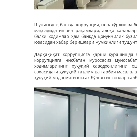
Шунингдек, банкда коррупция, порахўрлик ва 
мақсадида ишонч рақамлари, алоқа каналлар
балки ходимлар ҳам банкда қонунчилик бузи
юзасидан хабар беришлари мумкинлиги тушун
Дарҳақиқат, коррупцияга қарши курашишда 
коррупцияга нисбатан муросасиз муносаб
ходимларининг ҳуқуқий саводхонлигини о
соҳасидаги ҳуқуқий таълим ва тарбия масалал
ҳуқуқий маданияти юксак бўлган инсонлар сал