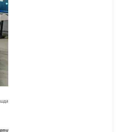
ишда
мати