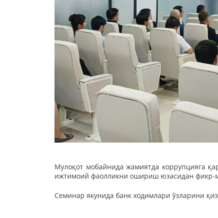
Мулоқот мобайнида жамиятда коррупцияга қа
ижтимоий фаолликни ошириш юзасидан фикр-м
Семинар якунида банк ходимлари ўзларини қиз