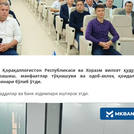
 Қорақалпоғистон Республикаси ва Хоразм вилоят ҳуд
рашиш, манфаатлар тўқнашуви ва одоб-ахлоқ қоидал
инари бўлиб ўтди.
аддилар ва банк ходимлари иштирок этди.