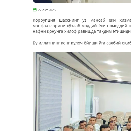
27 окт 2025
Коррупция шахснинг ўз мансаб ёки хизма
манфаатларини кўзлаб моддий ёки номоддий 
нафни қонунга хилоф равишда тақдим этишиди
Бу иллатнинг кенг қулоч ёйиши ўта салбий оқиб