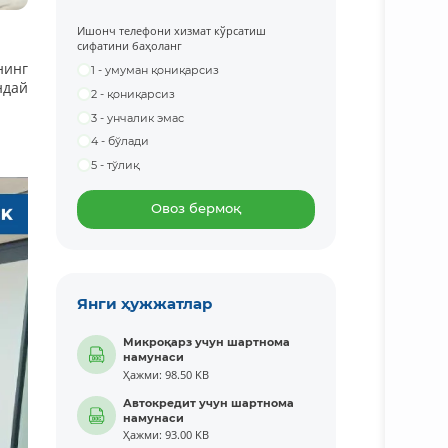
Ишонч телефони хизмат кўрсатиш
сифатини баҳоланг
нинг
1 - умуман қониқарсиз
ндай
2 - қониқарсиз
3 - унчалик эмас
4 - бўлади
5 - тўлиқ
Овоз бермоқ
Янги ҳужжатлар
Микроқарз учун шартнома
намунаси
Ҳажми: 98.50 KB
Автокредит учун шартнома
намунаси
Ҳажми: 93.00 KB