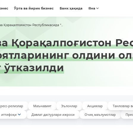
изнес
Ўрта ва йирик бизнес
Банк ҳақида
Яна
ва Қорақалпоғистон Республикасида “...
ва Қорақалпоғистон Р
ятларининг олдини ол
 ўтказилди
ресс-релизлар
Маънавият
Эълонлар
Акциялар
Танловлар в
 иттифоқи
Давлат дастурлари ижроси
Очиқ маълумотлар
Прес