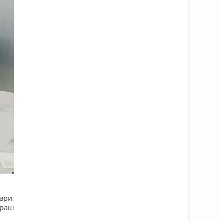
ари,
ураш