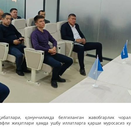
ибатлари, қонунчиликда белгиланган жавобгарлик чорал
авфли жиҳатлари ҳамда ушбу иллатларга қарши муросасиз к