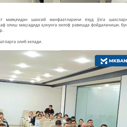
т мавқеидан шахсий манфаатларини ёхуд ўзга шахслар
наф олиш мақсадида қонунга хилоф равишда фойдаланиши, бу
р.
атларга олиб келади.