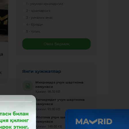
1 - умуман қониқарсиз
2 - қониқарсиз
3 - унчалик эмас
4 - бўлади
5 - тўлиқ
Овоз бермоқ
да
Янги ҳужжатлар
К
Микроқарз учун шартнома
намунаси
Ҳажми: 98.50 KB
Автокредит учун шартнома
намунаси
Ҳажми: 93.00 KB
Ипотека учун шартнома
намунаси
Ҳажми: 148.00 KB