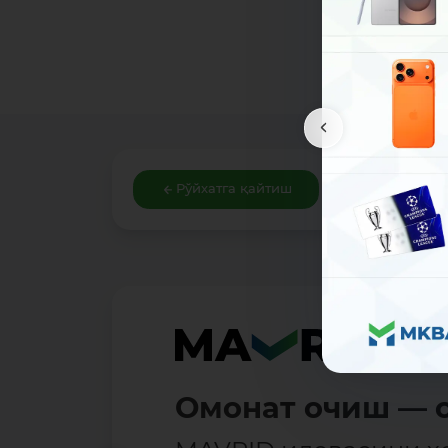
Рўйхатга қайтиш
Омонат очиш — о