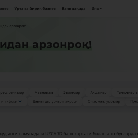
изнес
Ўрта ва йирик бизнес
Банк ҳақида
Яна
гидан арзонроқ!
гидан арзонроқ!
ресс-релизлар
Маънавият
Эълонлар
Акциялар
Танловлар в
 иттифоқи
Давлат дастурлари ижроси
Очиқ маълумотлар
Прес
уд янги намунадаги UZCARD банк картаси билан автобусларда 