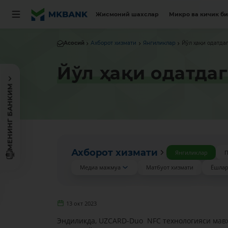
Жисмоний шахслар
Микро ва кичик б
Асосий
Ахборот хизмати
Янгиликлар
Йўл ҳақи одатда
Йўл ҳақи одатда
МЕНИНГ БАНКИМ
Ахборот хизмати
Янгиликлар
П
Медиа мажмуа
Матбуот хизмати
Ёшлар
13 окт 2023
Эндиликда, UZCARD-Duo NFC технологияси мавж