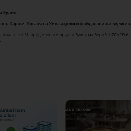
а бўлинг!
жон, Қарши, Урганч ва Хива аҳолиси фойдаланиши мумкин
ларидан ёки Маврид иловаси орқали буюртма бериб, UZCARD ба
.