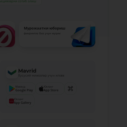
Акцияларни сотиб олиш
Мурожаатни юбориш
фикрингиз биз учун муҳим
Mavrid
Хусусий мижозлар учун илова
Мавжуд
Юкланг
Google Play
App Store
Юкланг
App Gallery