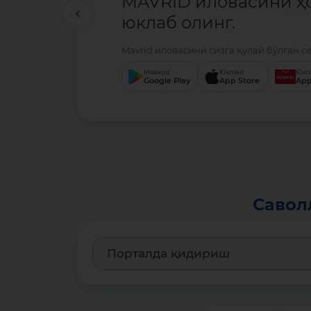
MAVRID иловасини ҳ
юклаб олинг.
Mavrid иловасини сизга қулай бўлган с
Мавжуд
Юкланг
Юкл
Google Play
App Store
App
Савол