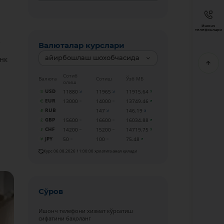
Ишонч
телефонлари
.
Валюталар курслари
айирбошлаш шохобчасида
нк
Сотиб
Валюта
Сотиш
Ўзб МБ
олиш
USD
11880
11965
11915.64
EUR
13000
14000
13749.46
RUB
147
146.19
GBP
15600
16600
16034.88
CHF
14200
15200
14719.75
JPY
50
100
75.48
Курс 06.08.2026 11:00:00 ҳолатига амал қилади
Сўров
Ишонч телефони хизмат кўрсатиш
сифатини баҳоланг