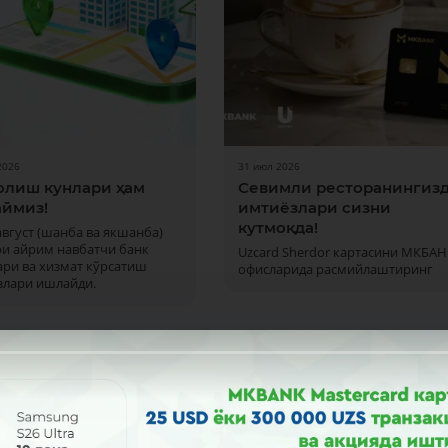
2026
31 июл 2026
олиш кунлари ҳам
Севимли ресторанингиз
ймиз!
имтиёзлари сизни
кутмоқда!
 август (шанба ва якшанба)
ри айрим навбатчи банк
Uzcard Sherdor картасини МКБАН
ри ва хизмат кўрсатиш
офисларида расмийлаштиринг
злари ишлайди.