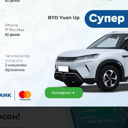
Улашиш:
Батафсил
сон!