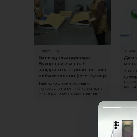
5 август 2026
31 июл 
Банк мутасаддилари
Дам 
Бухородаги ишлаб
ишла
чиқариш ва агрологистика
1 ва 2
лойиҳаларини ўргандилар
кунла
офисла
Тадбиркорларни молиявий
марка
эҳтиёжларини қўллаб-қувватлаш
масалалари муҳокама қилинди