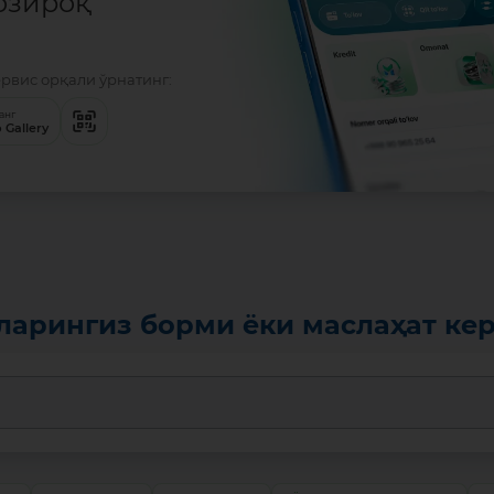
озироқ
ервис орқали ўрнатинг:
анг
 Gallery
ларингиз борми ёки маслаҳат ке