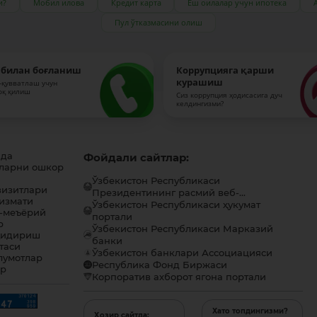
и?
Мобил илова
Кредит карта
Ёш оилалар учун ипотека
Пул ўтказмасини олиш
 билан боғланиш
Коррупцияга қарши
курашиш
-қувватлаш учун
оқ қилиш
Сиз коррупция ҳодисасига дуч
келдингизми?
ида
Фойдали сайтлар:
ларни ошкор
Ўзбекистон Республикаси
визитлари
Президентининг расмий веб-...
хизмати
Ўзбекистон Республикаси ҳукумат
-меъёрий
портали
р
Ўзбекистон Республикаси Марказий
қидириш
банки
таси
Ўзбекистон банклари Ассоциацияси
лумотлар
Республика Фонд Биржаси
ар
Корпоратив ахборот ягона портали
Хато топдингизми?
Ҳозир сайтда: