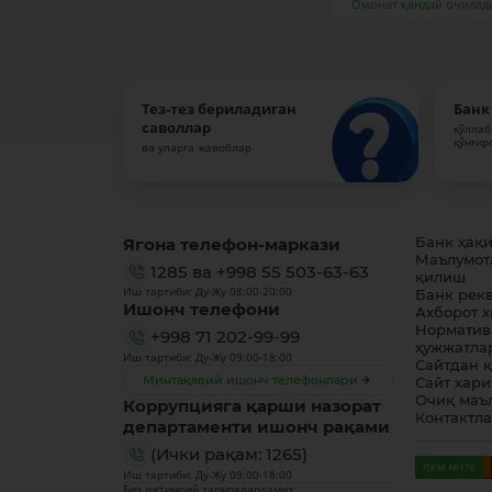
Омонат қандай очилад
Тез-тез бериладиган
Банк
саволлар
қўллаб
қўнғир
ва уларга жавоблар
Ягона телефон-маркази
Банк ҳақ
Маълумот
1285
ва
+998 55 503-63-63
қилиш
Иш тартиби: Ду-Жу 08:00-20:00
Банк рек
Ишонч телефони
Ахборот 
Норматив
+998 71 202-99-99
ҳужжатла
Иш тартиби: Ду-Жу 09:00-18:00
Сайтдан 
Минтақавий ишонч телефонлари
Сайт хари
Очиқ маъ
Коррупцияга қарши назорат
Контактл
департаменти ишонч рақами
(Ички рақам: 1265)
Иш тартиби: Ду-Жу 09:00-18:00
Биз ижтимоий тармоқлардамиз: