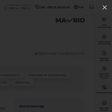
Сотиб олиш
Сотиш
1285, +998 55 503-63-63
Ўзб
11880
11965
Очиқ
маълумотлар
Офислар ва
банкоматлар
218
Янгилаш: 13 октябр 2023, 11:43
Савдодаги
мулклар
Қимматли
а тендерлар
Мақолалар ва интервьюлар
қоғозлар
бозори
с-кит
Аналитика
Антикоррупция
Янгиликлар
йўл
Мурожаат
юбориш