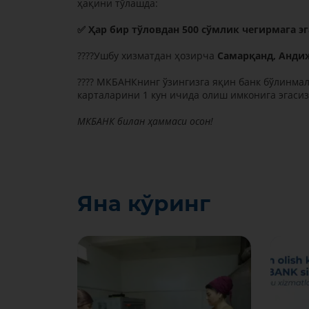
ҳақини тўлашда:
✅ Ҳар бир тўловдан 500 сўмлик чегирмага эг
????Ушбу хизматдан ҳозирча
Самарқанд, Aнди
???? МКБAНКнинг ўзингизга яқин банк бўлинма
карталарини 1 кун ичида олиш имконига эгасиз
МКБAНК билан ҳаммаси осон!
Яна кўринг