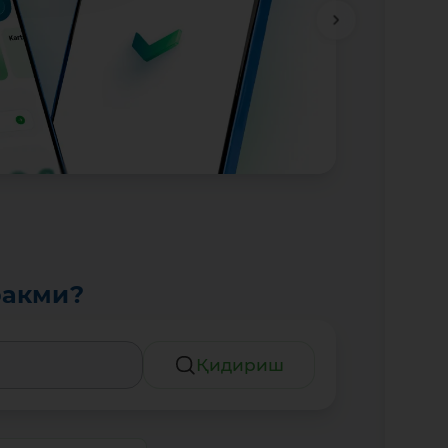
ракми?
Қидириш