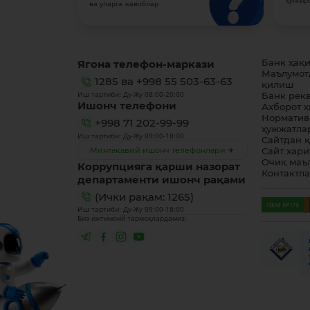
қўнғир
ва уларга жавоблар
Ягона телефон-маркази
Банк ҳақ
Маълумот
1285
ва
+998 55 503-63-63
қилиш
Иш тартиби: Ду-Жу 08:00-20:00
Банк рек
Ишонч телефони
Ахборот 
Норматив
+998 71 202-99-99
ҳужжатла
Иш тартиби: Ду-Жу 09:00-18:00
Сайтдан 
Минтақавий ишонч телефонлари
Сайт хари
Очиқ маъ
Коррупцияга қарши назорат
Контактл
департаменти ишонч рақами
(Ички рақам: 1265)
Иш тартиби: Ду-Жу 09:00-18:00
Биз ижтимоий тармоқлардамиз: