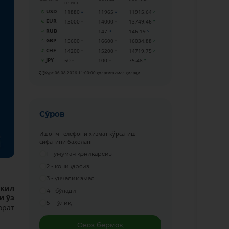
олиш
USD
11880
11965
11915.64
EUR
13000
14000
13749.46
RUB
147
146.19
GBP
15600
16600
16034.88
CHF
14200
15200
14719.75
JPY
50
100
75.48
Курс 06.08.2026 11:00:00 ҳолатига амал қилади
Сўров
Ишонч телефони хизмат кўрсатиш
сифатини баҳоланг
1 - умуман қониқарсиз
2 - қониқарсиз
3 - унчалик эмас
шкил
4 - бўлади
и ўз
5 - тўлиқ
орат
Овоз бермоқ