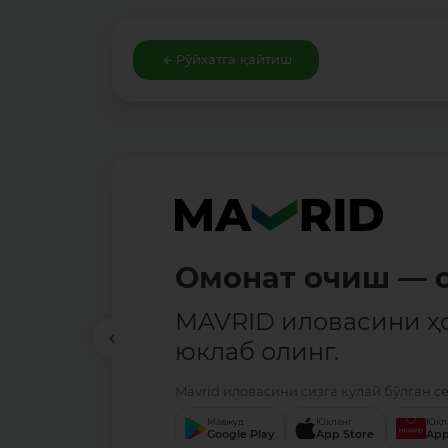
Рўйхатга қайтиш
Омонат очиш — о
MAVRID иловасини ҳ
юклаб олинг.
Mavrid иловасини сизга қулай бўлган с
Мавжуд
Юкланг
Юкл
Google Play
App Store
App