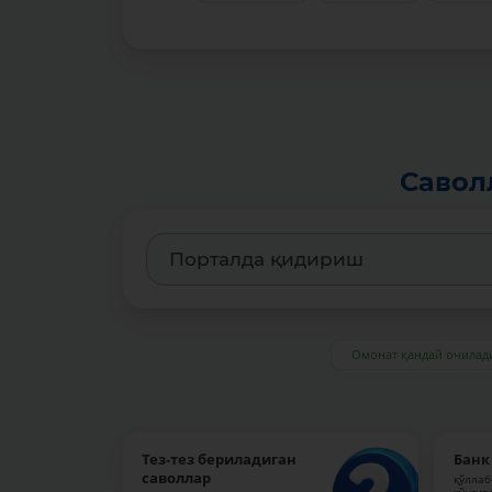
Савол
Омонат қандай очилад
Тез-тез бериладиган
Банк
саволлар
қўллаб