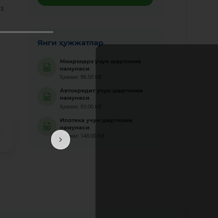
з.
.
Янги ҳужжатлар
Микроқарз учун шартнома
намунаси
Ҳажми: 98.50 KB
Автокредит учун шартнома
намунаси
Ҳажми: 93.00 KB
Ипотека учун шартнома
намунаси
Ҳажми: 148.00 KB
Батафс