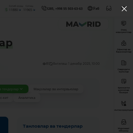
Сотиб олиш
Сотиш
1285, +998 55 503-63-63
Ўзб
11880
11965
Очиқ
маълумотлар
ар
Офислар ва
банкоматлар
81
Янгилаш: 1 декабр 2025, 10:00
Савдодаги
мулклар
Қимматли
а тендерлар
Мақолалар ва интервьюлар
қоғозлар
бозори
с-кит
Аналитика
Антикоррупция
Танловлар ва тендерлар
Мурожаат
юбориш