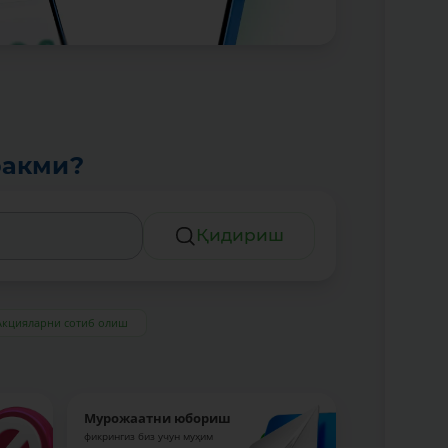
ракми?
Қидириш
Акцияларни сотиб олиш
Мурожаатни юбориш
фикрингиз биз учун муҳим