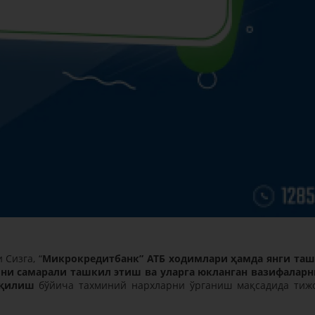
Сизга, “
Микрокредитбанк” АТБ ходимлари ҳамда янги та
ни самарали ташкил этиш ва уларга юкланган вазифаларн
 қилиш
бўйича тахминий нархларни ўрганиш мақсадида тиж