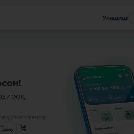
Батафсил
Улашиш:
сон!
озироқ
ервис орқали ўрнатинг:
анг
 Gallery