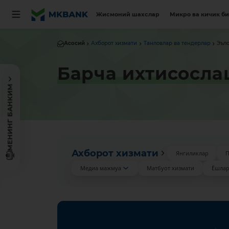
Жисмоний шахслар
Микро ва кичик б
Асосий
Ахборот хизмати
Танловлар ва тендерлар
Эъл
Барча ихтисосла
МЕНИНГ БАНКИМ
Ахборот хизмати
Янгиликлар
П
Медиа мажмуа
Матбуот хизмати
Ёшлар