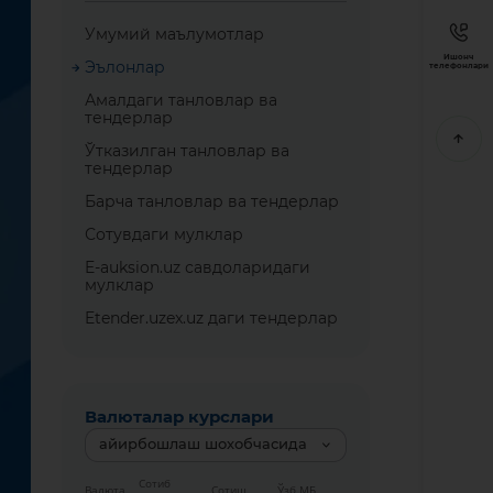
Умумий маълумотлар
Ишонч
Эълонлар
телефонлари
Амалдаги танловлар ва
тендерлар
Ўтказилган танловлар ва
тендерлар
Барча танловлар ва тендерлар
Сотувдаги мулклар
E-auksion.uz савдоларидаги
мулклар
Etender.uzex.uz даги тендерлар
Валюталар курслари
айирбошлаш шохобчасида
Сотиб
Валюта
Сотиш
Ўзб МБ