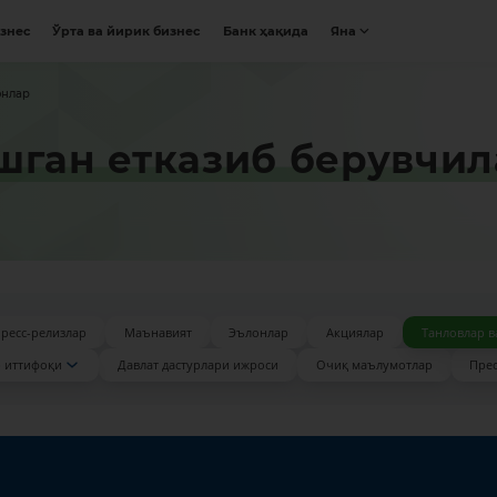
изнес
Ўрта ва йирик бизнес
Банк ҳақида
Яна
онлар
шган етказиб берувчил
ресс-релизлар
Маънавият
Эълонлар
Акциялар
Танловлар в
 иттифоқи
Давлат дастурлари ижроси
Очиқ маълумотлар
Прес