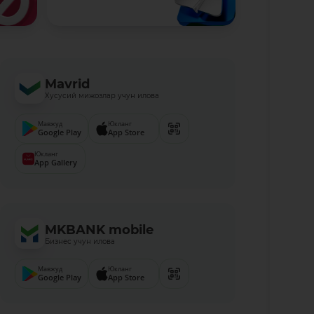
Mavrid
Хусусий мижозлар учун илова
Мавжуд
Юкланг
Google Play
App Store
Юкланг
App Gallery
MKBANK mobile
Бизнес учун илова
Мавжуд
Юкланг
Google Play
App Store