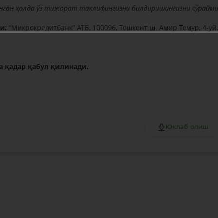
нган ҳолда ўз тижорат таклифингизни билдиришингизни сўрайми
и:
“Микрокредитбанк” АТБ, 100096, Тошкент ш. Амир Темур, 4-уй
а қадар қабул қилинади.
Юклаб олиш