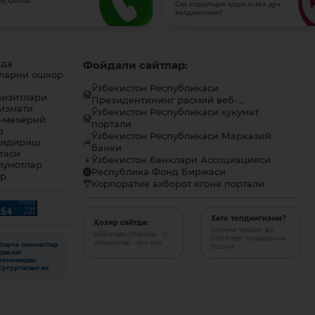
оқ қилиш
Сиз коррупция ҳодисасига дуч
келдингизми?
ида
Фойдали сайтлар:
ларни ошкор
Ўзбекистон Республикаси
визитлари
Президентининг расмий веб-...
хизмати
Ўзбекистон Республикаси ҳукумат
-меъёрий
портали
р
Ўзбекистон Республикаси Марказий
қидириш
банки
таси
Ўзбекистон банклари Ассоциацияси
лумотлар
Республика Фонд Биржаси
ар
Корпоратив ахборот ягона портали
Хато топдингизми?
Ҳозир сайтда:
Матнни танланг ва
рўйхатдан ўтганлар - 0,
Ctrl+Enter тугмаларини
меҳмонлар - ҳеч ким
Барча омонатлар
босинг
давлат
томонидан
суғурталанган