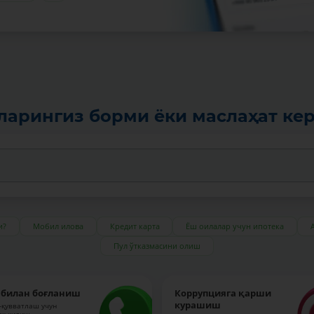
ларингиз борми ёки маслаҳат ке
и?
Мобил илова
Кредит карта
Ёш оилалар учун ипотека
Пул ўтказмасини олиш
 билан боғланиш
Коррупцияга қарши
курашиш
-қувватлаш учун