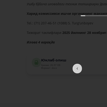
Ушбу бўйича иловадаги техник топшириқни ўрга
Харид комиссияси ишчи органининг манзил
Tel.: (71) 207-46-51 (1088) S. Turg‘unboyev
Тижорат таклифлари
2025 йилнинг 28 ноябриг
Илова 4 варақда
Юклаб олиш
Ҳажми: 26.97 KB
Формат: docx