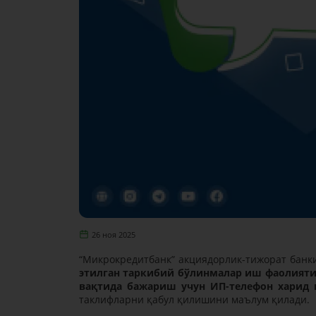
26 ноя 2025
“Микрокредитбанк” акциядорлик-тижорат банки 
этилган таркибий бўлинмалар иш фаолияти
вақтида бажариш учун ИП-телефон харид
таклифларни қабул қилишини маълум қилади.